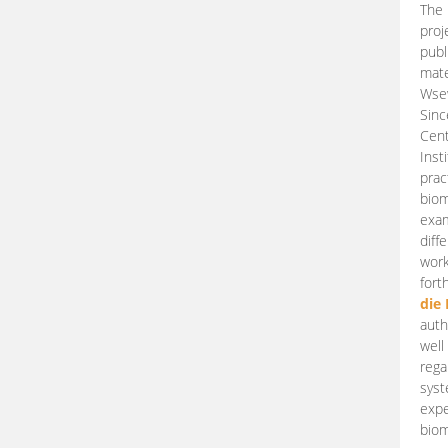
The 
proj
publ
mate
Wsew
Sinc
Cent
Inst
prac
biom
exam
diff
work
fort
die
auth
well
rega
syst
expe
biom