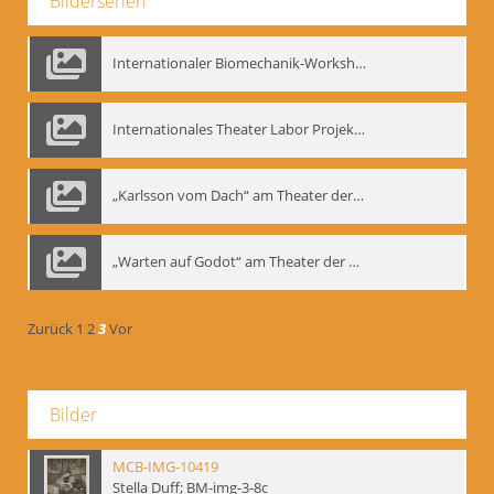
Bilderserien
Internationaler Biomechanik-Workshop, Moskau 1993
Internationales Theater Labor Projekt: Play Don Juan
„Karlsson vom Dach“ am Theater der Satire, Moskau 1985
„Warten auf Godot“ am Theater der Saire, Moskau 1980er
Zurück
1
2
3
Vor
Bilder
MCB-IMG-10419
Stella Duff; BM-img-3-8c