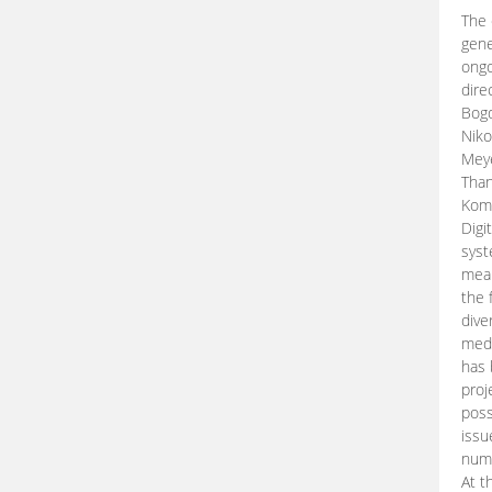
The 
gene
ongo
dire
Bogd
Niko
Meye
Than
Kom
Digi
syst
mean
the 
dive
medi
has 
proj
poss
issu
nume
At t