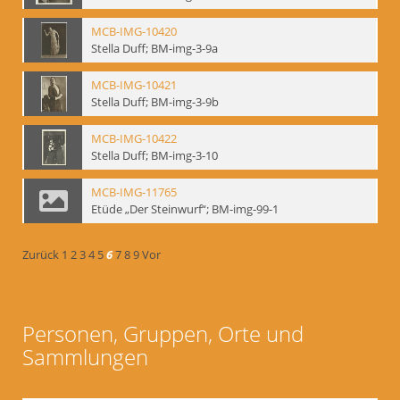
MCB-IMG-10420
Stella Duff; BM-img-3-9a
MCB-IMG-10421
Stella Duff; BM-img-3-9b
MCB-IMG-10422
Stella Duff; BM-img-3-10
MCB-IMG-11765
Etüde „Der Steinwurf“; BM-img-99-1
Zurück
1
2
3
4
5
6
7
8
9
Vor
Personen, Gruppen, Orte und
Sammlungen