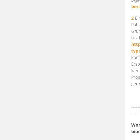
berl
2
Ein
Rahm
Grün
bis 
htt
typ
konn
Erst
werd
Proj
gere
-----
-----
Work
bio