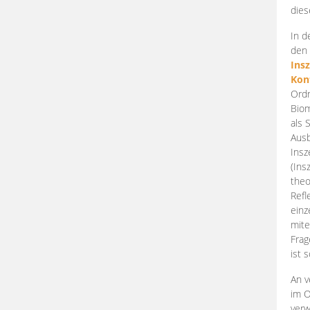
dies
In d
den 
Ins
Kon
Ordn
Biom
als 
Ausb
Insz
(Ins
theo
Refl
einz
mite
Frag
ist 
An v
im O
verw