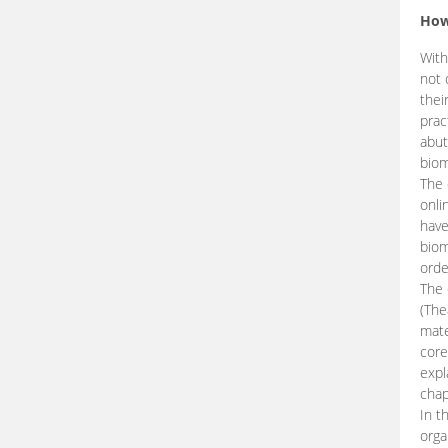
How
With
not 
thei
prac
abut
biom
The 
onli
have
biom
orde
The
(The
mate
core
expl
chap
In t
orga