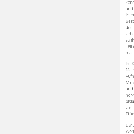
kont
und 
Inte
Best
des 
Urhe
zahl
Teil
mac
Im K
Mate
Aufn
Mime
und
herv
bisl
von 
Etüd
Darü
Work