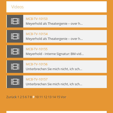
Videos
MCB-TV-10153
Meyerhold als Theatergenie – over het mechanik van de acteursexpressie, Ausschnitt 4 - Interne Signatur: BM-vid-108_A4
MCB-TV-10154
Meyerhold als Theatergenie – over het mechanik van de acteursexpressie, Ausschnitt 5 - Interne Signatur: BM-vid-108_A5
MCB-TV-10155
Meyerhold - Interne Signatur: BM-vid-116
MCB-TV-10156
Unterbrechen Sie mich nicht, ich schweige!, Berlin 2006 - Interne Signatur: BM-vid-126
MCB-TV-10157
Unterbrechen Sie mich nicht, ich schweige!, Berlin 2006 - Interne Signatur: BM-vid-127
Zurück
1
2
5
6
7
8
9
10
11
12
13
14
15
Vor