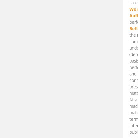
cate
Wor
Auf
perf
Ref
the 
comp
unde
(dem
basi
perf
and 
conn
pres
matt
At v
made
mate
term
Inte
publ