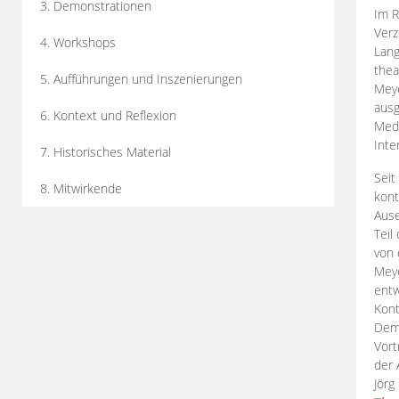
3. Demonstrationen
Im R
Verz
4. Workshops
Lang
thea
5. Aufführungen und Inszenierungen
Mey
ausg
6. Kontext und Reflexion
Medi
Inte
7. Historisches Material
Seit
8. Mitwirkende
kont
Aus
Teil
von 
Meye
entw
Kont
Demo
Vort
der 
Jörg