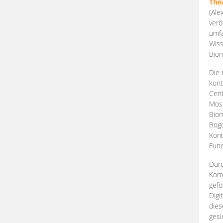
The
(Ale
verö
umfa
Wiss
Biom
Die 
kont
Cent
Mosk
Biom
Bogd
Kont
Fund
Durc
Komp
gefö
Digi
dies
gesi