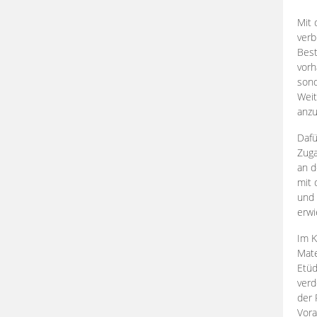
Mit 
verb
Best
vorh
son
Weit
anzu
Dafü
Zuga
an d
mit 
und 
erwi
Im K
Mate
Etü
verd
der 
Vora