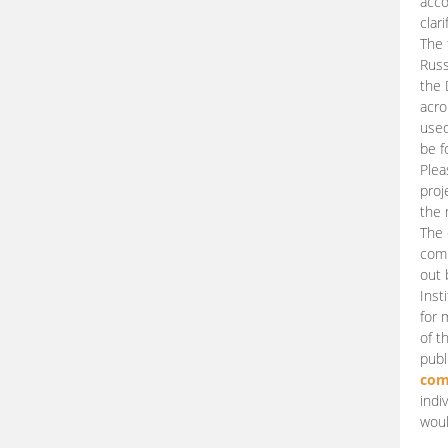
acco
clari
The 
Russ
the 
acro
used
be f
Plea
proj
the 
The 
comm
out 
Inst
for 
of t
publ
com
indi
woul