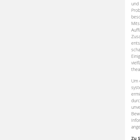
und 
Prob
beso
Mits
Auff
Zus
ents
scha
Eini
viel
thea
Um e
syst
ermö
durc
unve
Bewe
Info
ange
Zu 