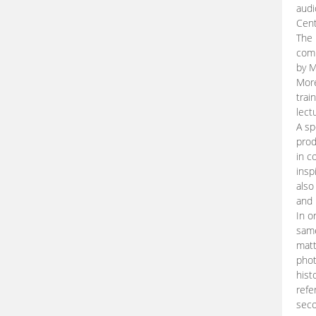
audi
Cent
The 
comp
by M
More
trai
lect
A sp
prod
in c
insp
also
and 
In o
same
matt
phot
hist
refe
seco