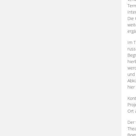
Term
Inte
Die 
weit
ergä
Im T
russ
Begr
hier
werd
und 
Abkü
hier
Kont
Proj
Ort
Der 
Thea
Bogd