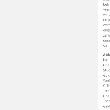
betr
Verm
wie 
Proj
ware
enga
zahl
dene
soll.
Abk
bat
CIS
Stud
GEK
Werk
GIT
Thea
Gos
Thea
GY