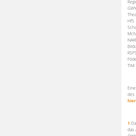
Regi
GW
Thea
HfS
Scha
Mch
NA
Bil
RSF
Föde
TI
Eine
des 
hier
1
Da
das
Digi