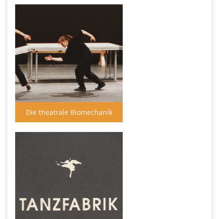
germany.de
****************************************************
MEDIENÜBERGABE// HANDOVER OF MEDIA
Fehlt etwas in der Mediathek? Habt ihr eigene Medien,
die ihr übergeben wollt. Schreibt uns gern!
Something is missing? Do you want to handover media of
your productions. Please write to us!
mediathek@iti-germany.de
Die theatrale Biomechanik
****************************************************
WEITERE INFORMATIONEN | FURTHER INFORMATION
https://www.iti-
germany.de/de/projekte/projektuebersicht/mediathek-
fuer-tanz-und-theater/