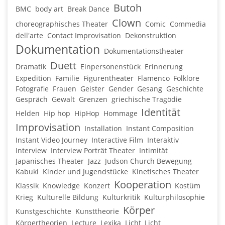
Butoh
BMC
body art
Break Dance
Clown
choreographisches Theater
Comic
Commedia
dell'arte
Contact Improvisation
Dekonstruktion
Dokumentation
Dokumentationstheater
Duett
Dramatik
Einpersonenstück
Erinnerung
Expedition
Familie
Figurentheater
Flamenco
Folklore
Fotografie
Frauen
Geister
Gender
Gesang
Geschichte
Gespräch
Gewalt
Grenzen
griechische Tragödie
Identität
Helden
Hip hop
HipHop
Hommage
Improvisation
Installation
Instant Composition
Instant Video Journey
Interactive Film
Interaktiv
Interview
Interview Porträt Theater
Intimität
Japanisches Theater
Jazz
Judson Church Bewegung
Kabuki
Kinder und Jugendstücke
Kinetisches Theater
Kooperation
Klassik
Knowledge
Konzert
Kostüm
Krieg
Kulturelle Bildung
Kulturkritik
Kulturphilosophie
Körper
Kunstgeschichte
Kunsttheorie
Körpertheorien
Lecture
Lexika
Licht
Licht