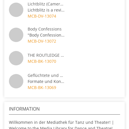
Lichtblitz (Camera 2)
Lichtblitz is a revival of the work first pr...
MCB-DV-13074
Body Confessions
"Body Confessions" is a solo dance piece by ...
MCB-DV-13072
THE ROUTLEDGE COMPANION TO VSEVOLOD MEYERHOLD
MCB-BK-13070
Geflüchtete und kulturelle Bildung
Formate und Konzepte für ein neues Praxisfeld
MCB-BK-13069
INFORMATION
Willkommen in der Mediathek für Tanz und Theater! |
Welcome to the Media Library for Dance and Theatre!