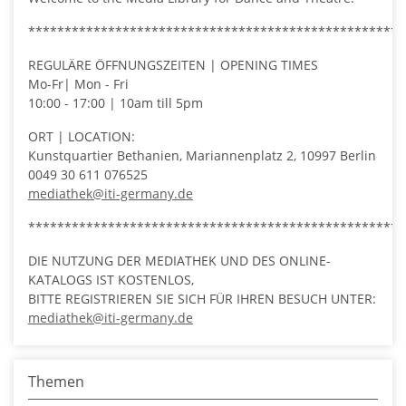
****************************************************
REGULÄRE ÖFFNUNGSZEITEN | OPENING TIMES
Mo-Fr| Mon - Fri
10:00 - 17:00 | 10am till 5pm
ORT | LOCATION:
Kunstquartier Bethanien, Mariannenplatz 2, 10997 Berlin
0049 30 611 076525
mediathek@iti-germany.de
****************************************************
DIE NUTZUNG DER MEDIATHEK UND DES ONLINE-
KATALOGS IST KOSTENLOS,
BITTE REGISTRIEREN SIE SICH FÜR IHREN BESUCH UNTER:
mediathek@iti-germany.de
USAGE OF THE MEDIA LIBRARY FOR DANCE AND THEATRE
AND OF THE ONLINE CATALOGUE ARE FREE OF CHARGE.
Themen
PLEASE REGISTER BEFORE VISITING US:
mediathek@iti-