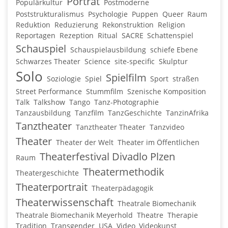
Porträt
Populärkultur
Postmoderne
Poststrukturalismus
Psychologie
Puppen
Queer
Raum
Reduktion
Reduzierung
Rekonstruktion
Religion
Reportagen
Rezeption
Ritual
SACRE
Schattenspiel
Schauspiel
Schauspielausbildung
schiefe Ebene
Schwarzes Theater
Science
site-specific
Skulptur
Solo
Spielfilm
Soziologie
Spiel
Sport
straßen
Street Performance
Stummfilm
Szenische Komposition
Talk
Talkshow
Tango
Tanz-Photographie
Tanzausbildung
Tanzfilm
TanzGeschichte
TanzinAfrika
Tanztheater
Tanztheater Theater
Tanzvideo
Theater
Theater der Welt
Theater im Öffentlichen
Theaterfestival Divadlo Plzen
Raum
Theatermethodik
Theatergeschichte
Theaterportrait
Theaterpädagogik
Theaterwissenschaft
Theatrale Biomechanik
Theatrale Biomechanik Meyerhold
Theatre
Therapie
Tradition
Transgender
USA
Video
Videokunst