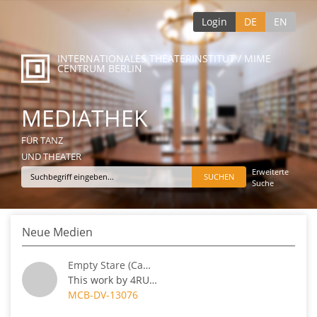
Login
DE
EN
INTERNATIONALES THEATERINSTITUT / MIME
CENTRUM BERLIN
MEDIATHEK
FÜR TANZ
UND THEATER
Erweiterte
Suche
Neue Medien
Empty Stare (Camera 2)
This work by 4RUDE premiered in July 2023 at...
MCB-DV-13076