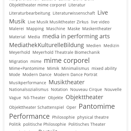
Objekttheater mime corporel
Literatur
Live
Literaturbearbeitung
Literaturwissenschaft
Musik
Live Musik Musiktheater Zirkus
live video
Malerei
Mapping
Maschine
Maske
Maskentheater
media in performing arts
Material
Media
MediathekKulturelleBildung
Medien
Medizin
Meyerhold
Meyerhold Theatrale Biomechanik
mime corporel
Migration
mime
Mime+Pantomime
Mimik
Minimalismus
mixed ability
Mode
Modern Dance
Modern Dance Porträt
Musiktheater
Musikperformance
Nationalsozialismus
Notation
Nouveau Cirque
Nouvelle
Objekttheater
Vague
Nô-Theater
Objekte
Pantomime
Objekttheater Schattenspiel
Oper
Performance
Philosophie
physical theatre
Politik
politische Philosophie
Politisches Theater