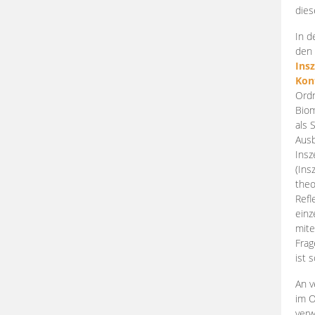
dies
In d
den 
Ins
Kon
Ordn
Biom
als 
Ausb
Insz
(Ins
theo
Refl
einz
mite
Frag
ist 
An v
im O
verw