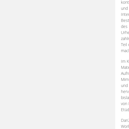
kont
und 
Inte
Best
des 
Urhe
zahl
Teil
mac
Im K
Mate
Aufn
Mime
und
herv
bisl
von 
Etüd
Darü
Work