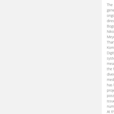
The 
gene
ongo
dire
Bogd
Niko
Meye
Than
Kom
Digi
syst
mean
the 
dive
medi
has 
proj
poss
issu
nume
At t