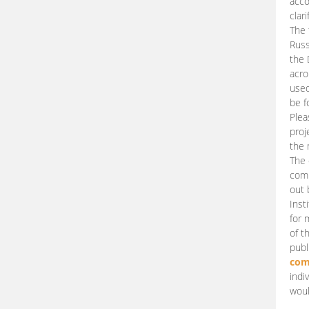
acco
clari
The 
Russ
the 
acro
used
be f
Plea
proj
the 
The 
comm
out 
Inst
for 
of t
publ
com
indi
woul