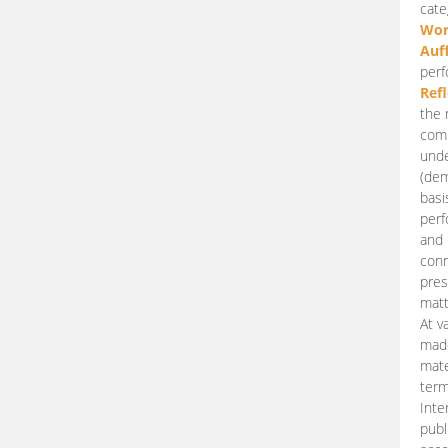
cate
Wor
Auf
perf
Ref
the 
comp
unde
(dem
basi
perf
and 
conn
pres
matt
At v
made
mate
term
Inte
publ