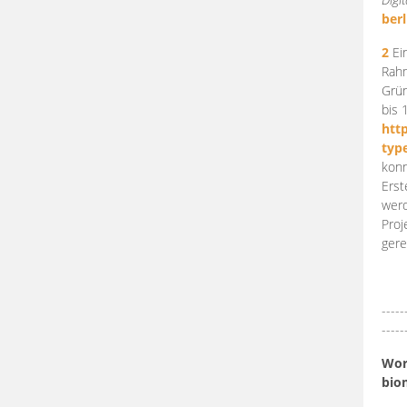
berl
2
Ein
Rahm
Grün
bis 
htt
typ
konn
Erst
werd
Proj
gere
-----
-----
Work
bio