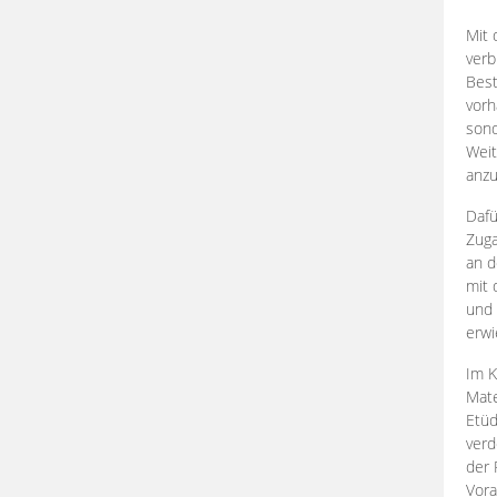
Mit 
verb
Best
vorh
son
Weit
anzu
Dafü
Zuga
an d
mit 
und 
erwi
Im K
Mate
Etü
verd
der 
Vora