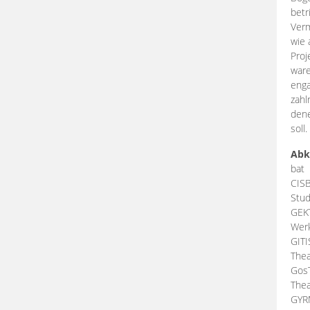
betr
Verm
wie 
Proj
ware
enga
zahl
dene
soll.
Abk
bat
CIS
Stud
GEK
Werk
GIT
Thea
Gos
Thea
GY