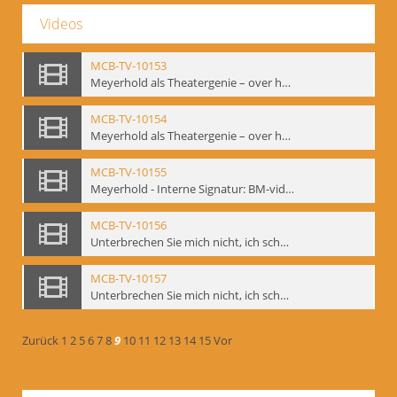
Videos
MCB-TV-10153
Meyerhold als Theatergenie – over het mechanik van de acteursexpressie, Ausschnitt 4 - Interne Signatur: BM-vid-108_A4
MCB-TV-10154
Meyerhold als Theatergenie – over het mechanik van de acteursexpressie, Ausschnitt 5 - Interne Signatur: BM-vid-108_A5
MCB-TV-10155
Meyerhold - Interne Signatur: BM-vid-116
MCB-TV-10156
Unterbrechen Sie mich nicht, ich schweige!, Berlin 2006 - Interne Signatur: BM-vid-126
MCB-TV-10157
Unterbrechen Sie mich nicht, ich schweige!, Berlin 2006 - Interne Signatur: BM-vid-127
Zurück
1
2
5
6
7
8
9
10
11
12
13
14
15
Vor