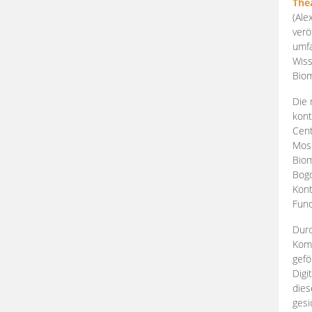
The
(Ale
verö
umfa
Wiss
Biom
Die 
kont
Cent
Mosk
Biom
Bogd
Kont
Fund
Durc
Komp
gefö
Digi
dies
gesi