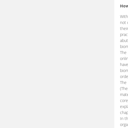
How
With
not 
thei
prac
abut
biom
The 
onli
have
biom
orde
The
(The
mate
core
expl
chap
In t
orga