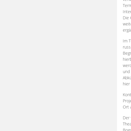
Term
Inte
Die 
weit
ergä
Im T
russ
Begr
hier
werd
und 
Abkü
hier
Kont
Proj
Ort
Der 
Thea
Bogd