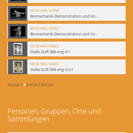
MCB-IMG-10358
Biomechanik-Demonstration und Vortrag, Berliner Ensemble, 04.10.1991
MCB-IMG-10362
Biomechanik-Demonstration und Vortrag, Berliner Ensemble, 04.10.1991
MCB-IMG-10402
Stella Duff; BM-img-3-1
MCB-IMG-10403
Stella Duff; BM-img-3-2-f
Zurück
1
2
3
4
5
6
7
8
9
Vor
Personen, Gruppen, Orte und
Sammlungen