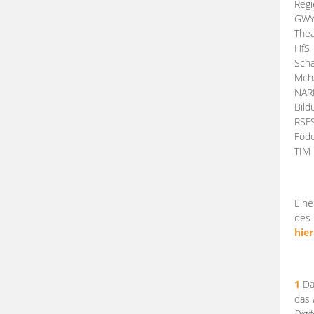
Regi
GW
Thea
HfS
Scha
Mch
NA
Bil
RSF
Föde
TI
Eine
des 
hier
1
Da
das
Digi