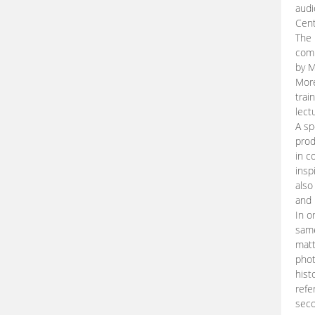
audi
Cent
The 
comp
by M
More
trai
lect
A sp
prod
in c
insp
also
and 
In o
same
matt
phot
hist
refe
seco