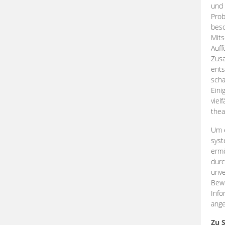
und 
Prob
beso
Mits
Auff
Zus
ents
scha
Eini
viel
thea
Um e
syst
ermö
durc
unve
Bewe
Info
ange
Zu 