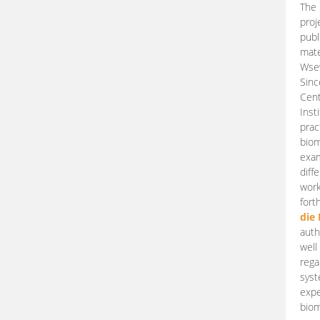
The 
proj
publ
mate
Wsew
Sinc
Cent
Inst
prac
biom
exam
diff
work
fort
die
auth
well
rega
syst
expe
biom