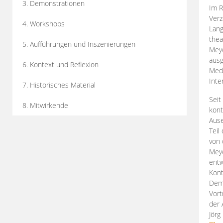
3. Demonstrationen
Im R
Verz
4. Workshops
Lang
thea
5. Aufführungen und Inszenierungen
Mey
ausg
6. Kontext und Reflexion
Medi
Inte
7. Historisches Material
Seit
8. Mitwirkende
kont
Aus
Teil
von 
Meye
entw
Kont
Demo
Vort
der 
Jörg