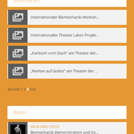
Bilderserien
Internationaler Biomechanik-Workshop, Moskau 1993
Internationales Theater Labor Projekt: Play Don Juan
„Karlsson vom Dach“ am Theater der Satire, Moskau 1985
„Warten auf Godot“ am Theater der Saire, Moskau 1980er
Zurück
1
2
3
Vor
Bilder
MCB-IMG-10353
Biomechanik-Demonstration und Vortrag, Berliner Ensemble, 04.10.1991