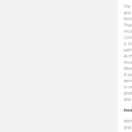
The 
and 
hims
Than
reco
comp
is t
part
At t
reco
More
A sp
were
In o
phot
and 
How
With
prac