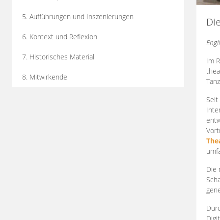
5. Aufführungen und Inszenierungen
Di
6. Kontext und Reflexion
Engl
7. Historisches Material
Im R
thea
8. Mitwirkende
Tanz
Seit
Inte
entw
Vort
The
umfa
Die 
Scha
gene
Durc
Digi