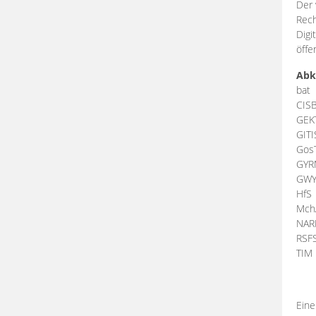
Der 
Rech
Digi
öffe
Abk
bat
CIS
GEK
GIT
Gos
GY
GW
HfS
Mch
NA
RSF
TI
Eine