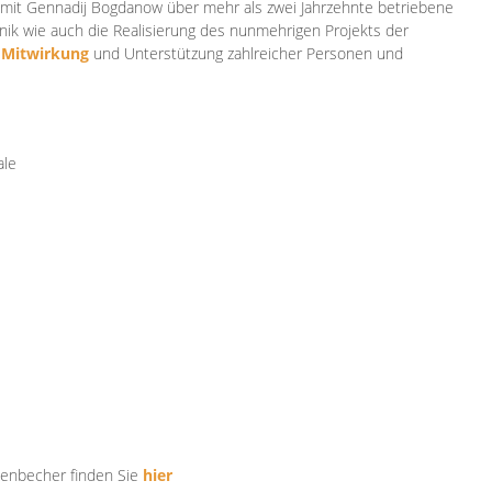
mit Gennadij Bogdanow über mehr als zwei Jahrzehnte betriebene
ik wie auch die Realisierung des nunmehrigen Projekts der
e
Mitwirkung
und Unterstützung zahlr
eicher Personen und
ale
tenbecher finden Sie
hier