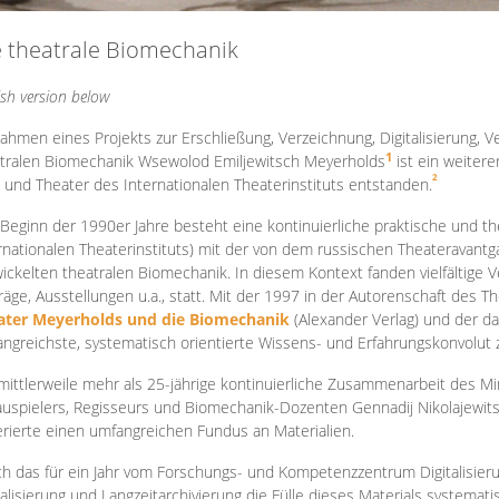
e theatrale Biomechanik
ish version below
ahmen eines Projekts zur Erschließung, Verzeichnung, Digitalisierung, Ve
1
tralen Biomechanik Wsewolod Emiljewitsch Meyerholds
ist ein weiter
2
 und Theater des Internationalen Theaterinstituts entstanden.
 Beginn der 1990er Jahre besteht eine kontinuierliche praktische und
rnationalen Theaterinstituts) mit der von dem russischen Theateravantg
ickelten theatralen Biomechanik. In diesem Kontext fanden vielfältige
räge, Ausstellungen u.a., statt. Mit d
er 1997 in der Autorenschaft des T
ater Meyerholds und die Biomechanik
(Alexander Verlag) und der d
ngreichste, systematisch orientierte Wissens- und Erfahrungskonvolut
mittlerweile mehr als 25-jährige kontinuierliche Zusammenarb
eit des M
uspielers, Regisseurs und Biomechanik-Dozenten Gennadij Nikolajewit
rierte einen umfangreichen Fundus an Materialien.
h das für ein Jahr vom Forschungs- und Kompetenzzentrum Digitalisier
talisierung und Langzeitarchivierung die Fülle dieses Materials systemat