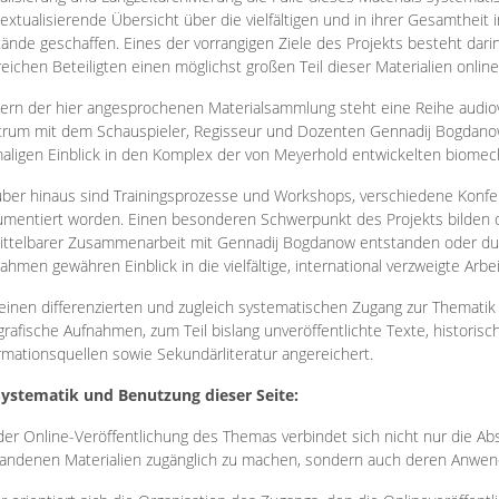
extualisierende Übersicht über die vielfältigen und in ihrer Gesamtheit
ände geschaffen. Eines der vorrangigen Ziele des Projekts besteht darin
reichen Beteiligten einen möglichst großen Teil dieser Materialien onlin
ern der hier angesprochenen Materialsammlung steht eine Reihe audi
rum mit dem Schauspieler, Regisseur und Dozenten Gennadij Bogdanow
aligen Einblick in den Komplex der von Meyerhold entwickelten biome
ber hinaus sind Trainingsprozesse und Workshops, verschiedene Konfer
mentiert worden. Einen besonderen Schwerpunkt des Projekts bilden di
ttelbarer Zusammenarbeit mit Gennadij Bogdanow entstanden oder durc
ahmen gewähren Einblick in die vielfältige, international verzweigte Arbe
inen differenzierten und zugleich systematischen Zugang zur Thematik 
grafische Aufnahmen, zum Teil bislang unveröffentlichte Texte, histori
rmationsquellen sowie Sekundärliteratur angereichert.
Systematik und Benutzung dieser Seite:
der Online-Veröffentlichung des Themas verbindet sich nicht nur die Abs
andenen Materialien zugänglich zu machen, sondern auch deren Anwend