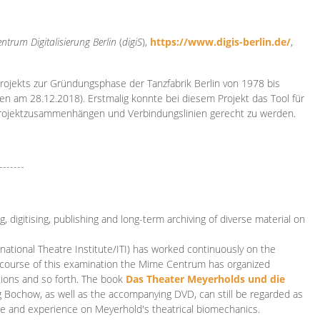
ntrum Digitalisierung
Berlin
(
digiS
),
https://www.digis-berlin.de/
,
rojekts zur Gründungsphase der Tanzfabrik Berlin von 1978 bis
en am 28.12.2018). Erstmalig konnte bei diesem Projekt das Tool für
Projektzusammenhängen und Verbindungslinien gerecht zu werden.
-------
 digitising, publishing and long-term archiving of diverse material on
ational Theatre Institute/ITI) has worked continuously on the
he course of this examination the Mime Centrum has organized
tions and so forth. The book
Das Theater Meyerholds und die
rg Bochow, as well as the accompanying DVD, can still be regarded as
e and experience on Meyerhold's theatrical biomechanics.