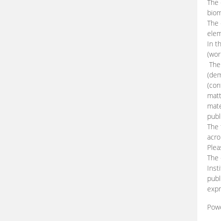
The 
biom
The
elem
In t
(wor
The 
(dem
(con
matt
mate
publ
The 
acro
Plea
The 
Inst
publ
expr
Pow