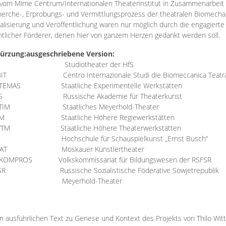
vom Mime Centrum/Internationalen Theaterinstitut in Zusammenarbeit 
erche-, Erprobungs- und Vermittlungsprozess der theatralen Biomechan
talisierung und Veröffentlichung waren nur möglich durch die engagiert
ntlicher Förderer, denen hier von ganzem Herzen gedankt werden soll.
ürzung:
ausgeschriebene Version:
Studiotheater der HfS
BIT
Centro Internazionale Studi die Biomeccanica Teatr
TEMAS
Staatliche Experimentelle Werkstätten
IS
Russische Akademie für Theaterkunst
TIM
Staatliches Meyerhold-Theater
RM
Staatliche Höhere Regiewerkstätten
YTM
Staatliche Höhere Theaterwerkstätten
Hochschule für Schauspielkunst „Ernst Busch“
AT
Moskauer Künstlertheater
RKOMPROS
Volkskommissariat für Bildungswesen der RSFSR
SR
Russische Sozialistische Föderative Sowjetrepublik
M Meyerhold-Theater
n ausführlichen Text zu Genese und Kontext des Projekts von Thilo Wit