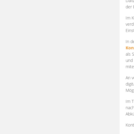
Dafü
der 
Im K
verd
Eins
In d
Kon
als 
und 
mite
An v
digi
Mögl
Im T
nach
Abkü
Kont