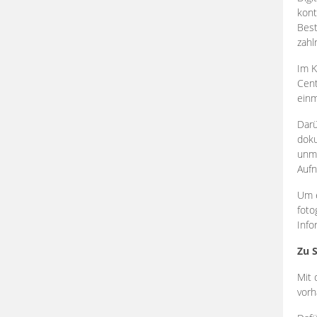
kont
Best
zahl
Im K
Cent
einm
Darü
doku
unmi
Aufn
Um e
foto
Info
Zu 
Mit 
vorh