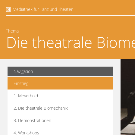
Mediathek für Tanz und Theater
Thema
Die theatrale Biom
Navigation
Einstieg
1. Meyerhold
2. Die theatrale Biomechanik
3. Demonstrationen
4. Workshops