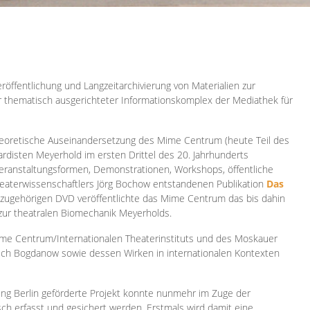
röffentlichung und Langzeitarchivierung von Materialien zur
er thematisch ausgerichteter Informationskomplex der Mediathek für
 theoretische Auseinandersetzung des Mime Centrum (heute Teil des
ardisten Meyerhold im ersten Drittel des 20. Jahrhunderts
 Veranstaltungsformen, Demonstrationen, Workshops, öffentliche
heaterwissenschaftlers Jörg Bochow entstandenen Publikation
Das
azugehörigen DVD veröffentlichte das Mime Centrum das bis dahin
 zur theatralen Biomechanik Meyerholds.
ime Centrum/Internationalen Theaterinstituts und des Moskauer
sch Bogdanow sowie dessen Wirken in internationalen Kontexten
ung Berlin geförderte Projekt konnte nunmehr im Zuge der
isch erfasst und gesichert werden. Erstmals wird damit eine