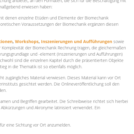
ichung anbietet, an den Formaten, die sich für die Beschäftigung mit
 maßgebend erwiesen haben:
 mit denen einzelne Etüden und Elemente der Biomechanik
heoretischen Voraussetzungen der Biomechanik ergänzen diesen
ionen
,
Workshops
,
Inszenierungen und Aufführungen
sowie
er Komplexität der Biomechanik Rechnung tragen, die gleichermaßen
ierungsgrundlage und -element (Inszenierungen und Aufführungen)
ichwohl sind die einzelnen Kapitel durch die präsentierten Objekte
ieg in die Thematik ist so ebenfalls möglich.
ht zugängliches Material verwiesen. Dieses Material kann vor Ort
rinstituts gesichtet werden. Die Onlineveröffentlichung soll den
den.
amen und Begriffen gearbeitet. Die Schreibweise richtet sich hierbei
 Abkürzungen und Akronyme latinisiert verwendet. Ein
 für eine Sichtung vor Ort anzumelden.