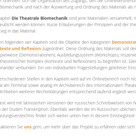
r orientiert sich die Organisation des Zugangs, den die Onlineveröffentl
Biomechanik und nach der Auswertung und Ordnung des Materials als
apite
l
Die Theatrale Biomechanik
sind jene Materialien versammelt,
eutlicht werden können. Kurze Erläuterungen der Prinzipien und der t
tieg in das Material.
en folgenden vier Kapiteln sind die Objekte den Kategorien
Demonstrat
texte und Reflexion
zugeordnet. Diese Ordnung des Materials soll d
Spielweise (Demonstrationen), Ausbildungssystem (Workshops), Inszen
theoretischer Komplex (Kontexte und Reflexionen) zu begreifen ist. Gle
inander verbunden. Ein von individuellen Fragestellungen geleiteter Einst
erschiedenen Stellen in den Kapiteln wird auf im Onlinebereich noch nic
tal am Terminal sowie analog im Archivbereich des Internationalen Theate
ichkeiten weiterer Rechteklärungen entsprechend laufend ergänzt wer
ext wird mit latinisierten Versionen der russischen Schreibweisen von N
 der Duden-Transkription. Ebenfalls werden die im Russischen üblichen
rzungsverzeichnis findet sich weiter unten hier in diesem Einstiegstext
aktieren Sie
uns
gern, um mehr über das Projekt zu erfahren oder sich