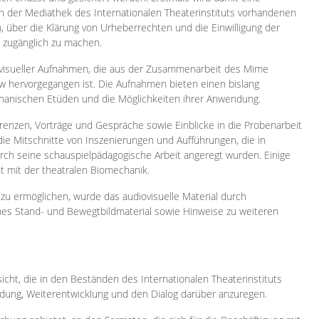
 in der Mediathek des Internationalen Theaterinstituts vorhandenen
, über die Klärung von Urheberrechten und die Einwilligung der
e zugänglich zu machen.
ovisueller Aufnahmen, die aus der Zusammenarbeit des Mime
 hervorgegangen ist. Die Aufnahmen bieten einen bislang
chanischen Etüden und die Möglichkeiten ihrer Anwendung.
enzen, Vorträge und Gespräche sowie Einblicke in die Probenarbeit
e Mitschnitte von Inszenierungen und Aufführungen, die in
h seine schauspielpädagogische Arbeit angeregt wurden. Einige
it mit der theatralen Biomechanik.
zu ermöglichen, wurde das audiovisuelle Material durch
sches Stand- und Bewegtbildmaterial sowie Hinweise zu weiteren
icht, die in den Beständen des Internationalen Theaterinstituts
ung, Weiterentwicklung und den Dialog darüber anzuregen.