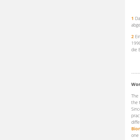
1
Da
abge
2
Ein
199
die 
-----
Wor
The 
the 
Sinc
prac
diff
Bio
one 