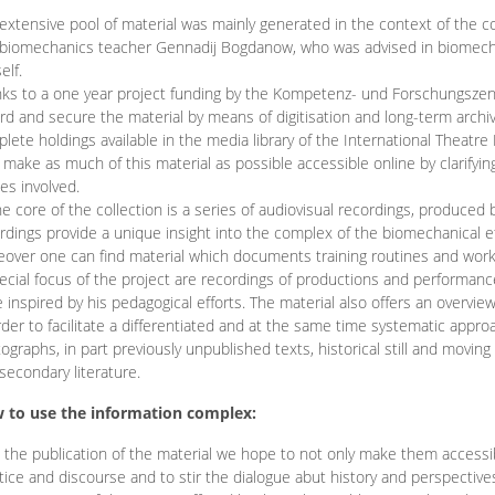
extensive pool of material was mainly generated in the context of the 
biomechanics teacher Gennadij Bogdanow, who was advised in biomechan
elf.
ks to a one year project funding by the Kompetenz- und Forschungszentru
rd and secure the material by means of digitisation and long-term archivi
lete holdings available in the media library of the International Theatre
o make as much of this material as possible accessible online by clarify
ies involved.
he core of the collection is a series of audiovisual recordings, produ
rdings provide a unique insight into the complex of the biomechanical 
over one can find material which documents training routines and works
ecial focus of the project are recordings of productions and performan
 inspired by his pedagogical efforts. The material also offers an overvie
rder to facilitate a differentiated and at the same time systematic appro
ographs, in part previously unpublished texts, historical still and movin
secondary literature.
 to use the information complex:
 the publication of the material we hope to not only make them access
tice and discourse and to stir the dialogue abut history and perspective