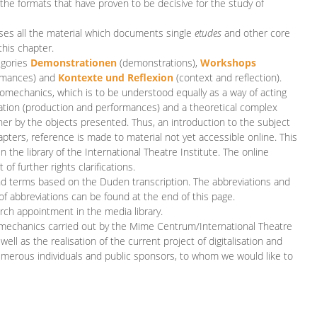
 the formats that have proven to be decisive for the study of
es all the material which documents single
etudes
and other core
this chapter.
egories
D
emonstrationen
(demonstrations),
Workshops
rmances)
and
Kontexte und Reflexion
(context and reflection).
iomechanics, which is to be understood equally as a way of acting
eation (production and performances) and a theoretical complex
her by the objects presented. Thus, an introduction to the subject
apters, reference is made to material not yet accessible online. This
n the library of the International Theatre Institute. The online
 further rights clarifications.
and terms based on the Duden transcription. The abbreviations and
of abbreviations can be found at the end of this page.
rch appointment in the media library.
omechanics carried out by the Mime Centrum/International Theatre
ll as the realisation of the current project of digitalisation and
merous individuals and public sponsors, to whom we would like to