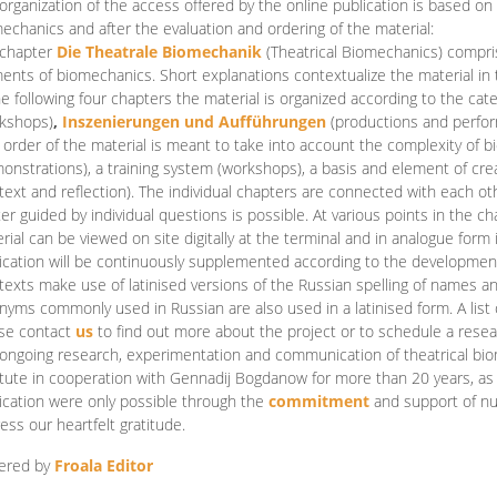
organization of the access offered by the online publication is based on
echanics and after the evaluation and ordering of the material:
 chapter
Die Theatrale Biomechanik
(Theatrical Biomechanics)
compris
ents of biomechanics. Short explanations contextualize the material in 
he following four chapters the material is organized according to the cat
kshops)
,
Inszenierungen und Aufführungen
(productions and perfo
order of the material is meant to take into account the complexity of b
onstrations), a training system (workshops), a basis and element of cr
text and reflection). The individual chapters are connected with each ot
er guided by individual questions is possible. At various points in the ch
rial can be viewed on site digitally at the terminal and in analogue form i
ication will be continuously supplemented according to the development of
texts make use of latinised versions of the Russian spelling of names 
nyms commonly used in Russian are also used in a latinised form. A list 
se contact
us
to find out more about the project or to schedule a resea
ongoing research, experimentation and communication of theatrical bi
itute in cooperation with Gennadij Bogdanow for more than 20 years, as we
ication were only possible through the
commitment
and support of nu
ess our heartfelt gratitude.
ered by
Froala Editor