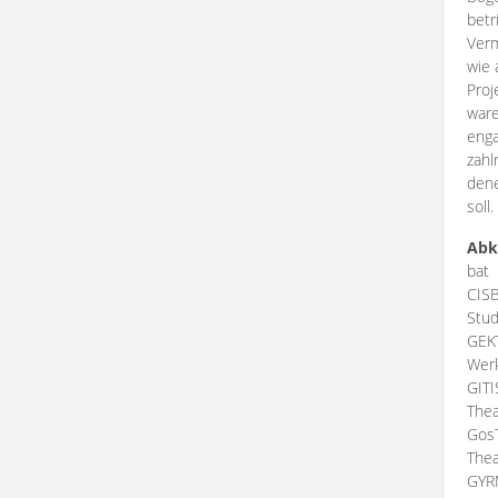
betr
Verm
wie 
Proj
ware
enga
zahl
dene
soll.
Abk
bat
CIS
Stud
GEK
Werk
GIT
Thea
Gos
Thea
GY