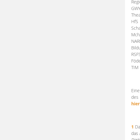
Regi
GW
Thea
HfS
Scha
Mch
NA
Bil
RSF
Föde
TI
Eine
des 
hier
1
Da
das
Digi