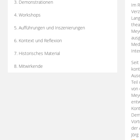
3. Demonstrationen
Im R
Verz
4. Workshops
Lang
thea
5. Aufführungen und Inszenierungen
Mey
ausg
6. Kontext und Reflexion
Medi
Inte
7. Historisches Material
Seit
8. Mitwirkende
kont
Aus
Teil
von 
Meye
entw
Kont
Demo
Vort
der 
Jörg