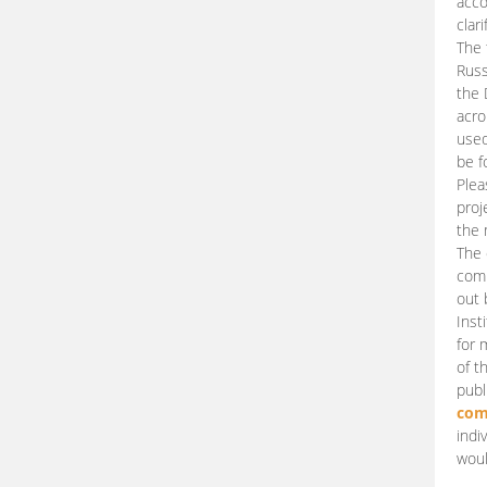
acco
clari
The 
Russ
the 
acro
used
be f
Plea
proj
the 
The 
comm
out 
Inst
for 
of t
publ
com
indi
woul