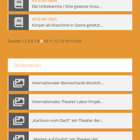
MCB-BK-9864
Die Unbekannte / Eine gewisse Anzahl Gespräche - interne Signatur: BM-prt-61
MCB-BK-9865
Körper als Maschine in Szene gesetzt. „bat“-Studiotheater mit Neuinszenierungen - interne Signatur: BM-prt-62
Zurück
1
2
5
6
7
8
9
10
11
12
13
14
15
Vor
Bilderserien
Internationaler Biomechanik-Workshop, Moskau 1993
Internationales Theater Labor Projekt: Play Don Juan
„Karlsson vom Dach“ am Theater der Satire, Moskau 1985
„Warten auf Godot“ am Theater der Saire, Moskau 1980er