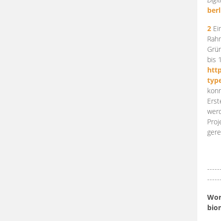
berl
2
Ein
Rahm
Grün
bis 
htt
typ
konn
Erst
werd
Proj
gere
-----
-----
Work
bio