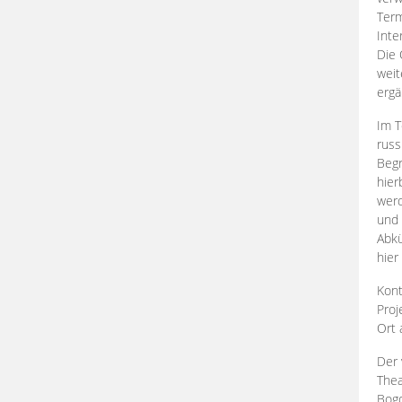
Term
Inte
Die 
weit
ergä
Im T
russ
Begr
hier
werd
und 
Abkü
hier
Kont
Proj
Ort
Der 
Thea
Bogd