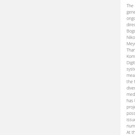
The 
gene
ongo
dire
Bogd
Niko
Meye
Than
Kom
Digi
syst
mean
the 
dive
medi
has 
proj
poss
issu
nume
At t