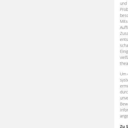
und 
Prob
beso
Mits
Auff
Zus
ents
scha
Eini
viel
thea
Um e
syst
ermö
durc
unve
Bewe
Info
ange
Zu 