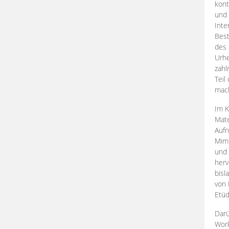
kont
und 
Inte
Best
des 
Urhe
zahl
Teil
mac
Im K
Mate
Aufn
Mime
und
herv
bisl
von 
Etüd
Darü
Work