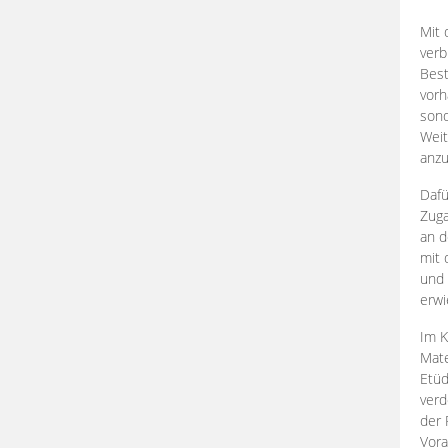
Mit 
verb
Best
vorh
son
Weit
anzu
Dafü
Zuga
an d
mit 
und 
erwi
Im K
Mate
Etü
verd
der 
Vora