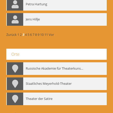
Petra Hartung
Jens Hillje
Zurück
1
2
3
4
5
6
7
8
9
10
11
Vor
Orte
Russische Akademie für Theaterkunst – GITIS
Staatliches Meyerhold-Theater
Theater der Satire