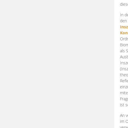
dies
In d
den 
Ins
Kon
Ordn
Biom
als 
Ausb
Insz
(Ins
theo
Refl
einz
mite
Frag
ist 
An v
im O
verw