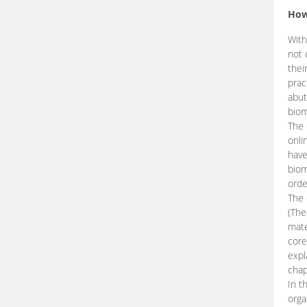
How
With
not 
thei
prac
abut
biom
The 
onli
have
biom
orde
The
(The
mate
core
expl
chap
In t
orga