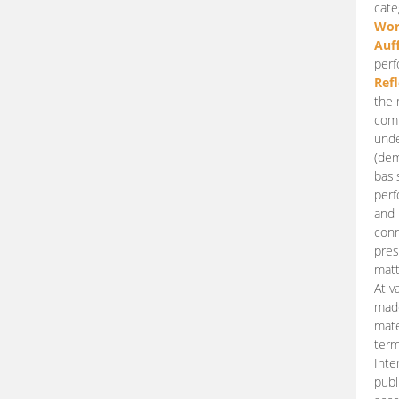
cate
Wor
Auf
perf
Ref
the 
comp
unde
(dem
basi
perf
and 
conn
pres
matt
At v
made
mate
term
Inte
publ