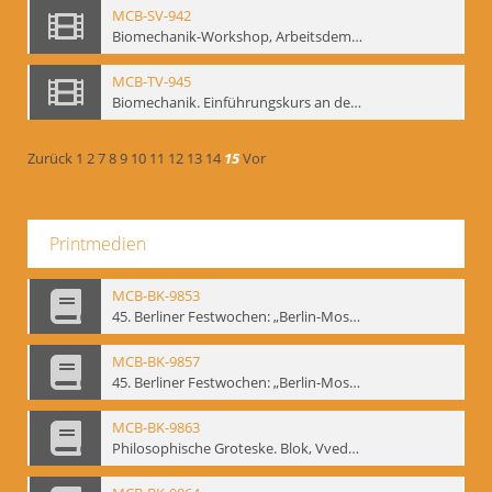
MCB-SV-942
Biomechanik-Workshop, Arbeitsdemonstration in der Staatsoper unter den Linden 2002
MCB-TV-945
Biomechanik. Einführungskurs an der HfS "Ernst Busch" 1995 (Vorarbeiten zu den Inszenierungen von T. Ostermeier u. Chr. v. Treskow). Teil 2
Zurück
1
2
7
8
9
10
11
12
13
14
15
Vor
Printmedien
MCB-BK-9853
45. Berliner Festwochen: „Berlin-Moskau. Moskau-Berlin 1900-1950“, Berlin 1995 - interne Signatur: BM-prt-59-1
MCB-BK-9857
45. Berliner Festwochen: „Berlin-Moskau. Moskau-Berlin 1900-1950“, Berlin 1995 - interne Signatur: BM-prt-59-5
MCB-BK-9863
Philosophische Groteske. Blok, Vvedenskij und Meyerhold im bat Studiotheater - interne Signatur: BM-prt-60