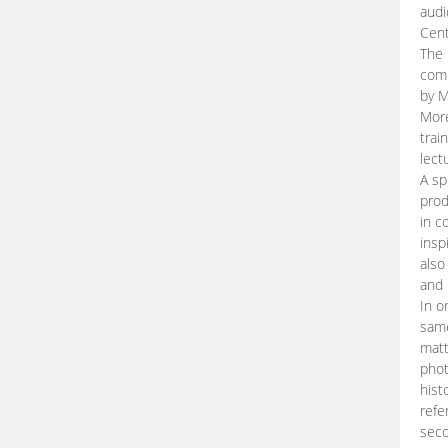
audi
Cent
The 
comp
by M
More
trai
lect
A sp
prod
in c
insp
also
and 
In o
same
matt
phot
hist
refe
seco