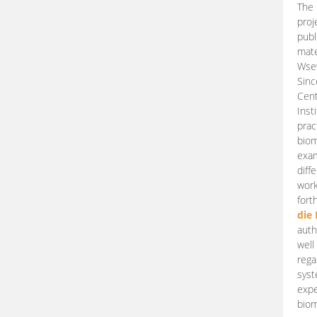
The 
proj
publ
mate
Wsew
Sinc
Cent
Inst
prac
biom
exam
diff
work
fort
die
auth
well
rega
syst
expe
biom