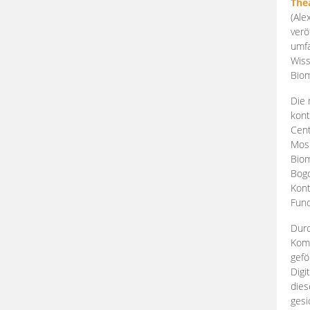
The
(Ale
verö
umfa
Wiss
Biom
Die 
kont
Cent
Mosk
Biom
Bogd
Kont
Fund
Durc
Komp
gefö
Digi
dies
gesi