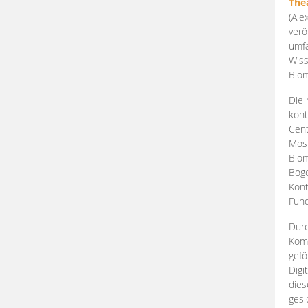
The
(Ale
verö
umfa
Wiss
Biom
Die 
kont
Cent
Mosk
Biom
Bogd
Kont
Fund
Durc
Komp
gefö
Digi
dies
gesi