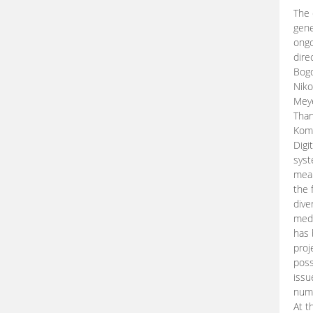
The 
gene
ongo
dire
Bogd
Niko
Meye
Than
Kom
Digi
syst
mean
the 
dive
medi
has 
proj
poss
issu
nume
At t