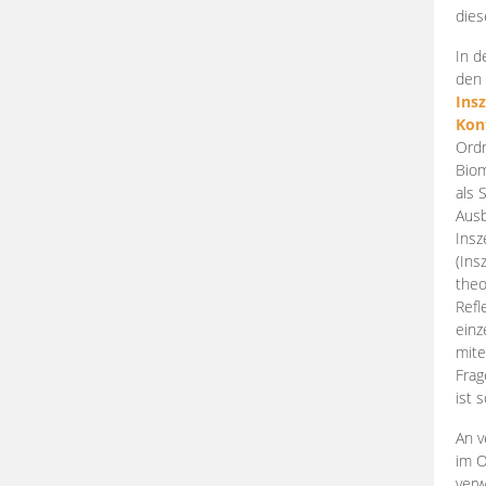
dies
In d
den 
Ins
Kon
Ordn
Biom
als 
Ausb
Insz
(Ins
theo
Refl
einz
mite
Frag
ist 
An v
im O
verw