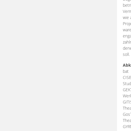
betr
Verm
wie 
Proj
ware
enga
zahl
dene
soll.
Abk
bat
CIS
Stud
GEK
Werk
GIT
Thea
Gos
Thea
GY