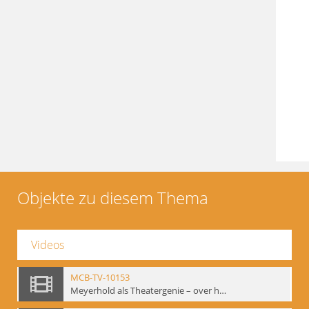
Objekte zu diesem Thema
Videos
MCB-TV-10153
Meyerhold als Theatergenie – over het mechanik van de acteursexpressie, Ausschnitt 4 - Interne Signatur: BM-vid-108_A4