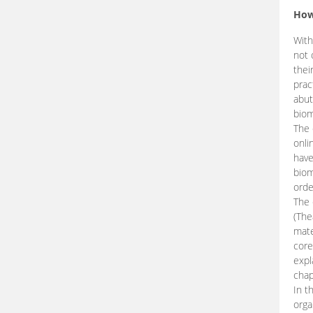
How
With
not 
thei
prac
abut
biom
The 
onli
have
biom
orde
The
(The
mate
core
expl
chap
In t
orga