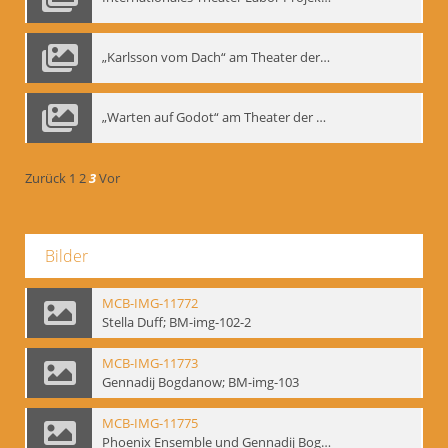
„Karlsson vom Dach“ am Theater der Satire, Moskau 1985
„Warten auf Godot“ am Theater der Saire, Moskau 1980er
Zurück
1
2
3
Vor
Bilder
MCB-IMG-11772
Stella Duff; BM-img-102-2
MCB-IMG-11773
Gennadij Bogdanow; BM-img-103
MCB-IMG-11775
Phoenix Ensemble und Gennadij Bogdanow; BM-img-105-1