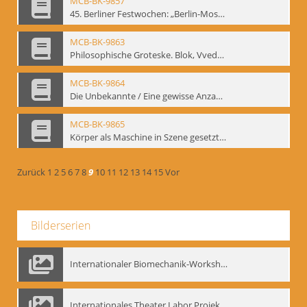
MCB-BK-9857
45. Berliner Festwochen: „Berlin-Moskau. Moskau-Berlin 1900-1950“, Berlin 1995 - interne Signatur: BM-prt-59-5
MCB-BK-9863
Philosophische Groteske. Blok, Vvedenskij und Meyerhold im bat Studiotheater - interne Signatur: BM-prt-60
MCB-BK-9864
Die Unbekannte / Eine gewisse Anzahl Gespräche - interne Signatur: BM-prt-61
MCB-BK-9865
Körper als Maschine in Szene gesetzt. „bat“-Studiotheater mit Neuinszenierungen - interne Signatur: BM-prt-62
Zurück
1
2
5
6
7
8
9
10
11
12
13
14
15
Vor
Bilderserien
Internationaler Biomechanik-Workshop, Moskau 1993
Internationales Theater Labor Projekt: Play Don Juan