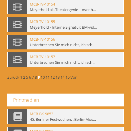
MCB-TV-10154
Meyerhold als Theatergenie – over het mechanik van de acteursexpressie, Ausschnitt 5 - Interne Signatur: BM-vid-108_A5
MCB-TV-10155
Meyerhold - Interne Signatur: BM-vid-116
MCB-TV-10156
Unterbrechen Sie mich nicht, ich schweige!, Berlin 2006 - Interne Signatur: BM-vid-126
MCB-TV-10157
Unterbrechen Sie mich nicht, ich schweige!, Berlin 2006 - Interne Signatur: BM-vid-127
Zurück
1
2
5
6
7
8
9
10
11
12
13
14
15
Vor
Printmedien
MCB-BK-9853
45. Berliner Festwochen: „Berlin-Moskau. Moskau-Berlin 1900-1950“, Berlin 1995 - interne Signatur: BM-prt-59-1