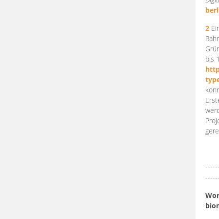
berl
2
Ein
Rahm
Grün
bis 
htt
typ
konn
Erst
werd
Proj
gere
-----
-----
Work
bio