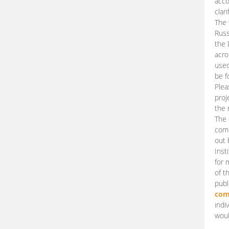
acco
clari
The 
Russ
the 
acro
used
be f
Plea
proj
the 
The 
comm
out 
Inst
for 
of t
publ
com
indi
woul