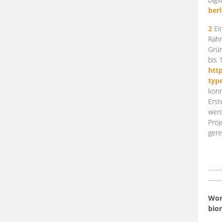
berl
2
Ein
Rahm
Grün
bis 
htt
typ
konn
Erst
werd
Proj
gere
-----
-----
Work
bio