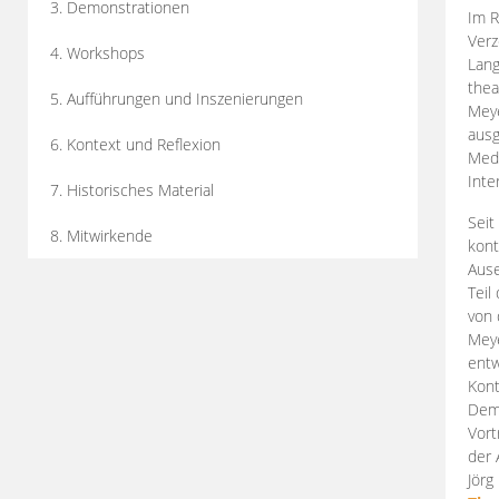
3. Demonstrationen
Im R
Verz
4. Workshops
Lang
thea
5. Aufführungen und Inszenierungen
Mey
ausg
6. Kontext und Reflexion
Medi
Inte
7. Historisches Material
Seit
8. Mitwirkende
kont
Aus
Teil
von 
Meye
entw
Kont
Demo
Vort
der 
Jörg