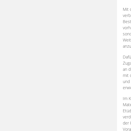
Mit 
verb
Best
vorh
son
Weit
anzu
Dafü
Zuga
an d
mit 
und 
erwi
Im K
Mate
Etü
verd
der 
Vora