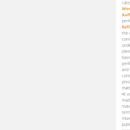
cate
Wor
Auf
perf
Ref
the 
comp
unde
(dem
basi
perf
and 
conn
pres
matt
At v
made
mate
term
Inte
publ