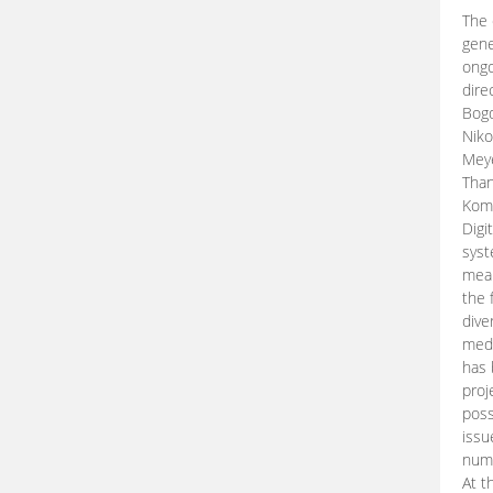
The 
gene
ongo
dire
Bogd
Niko
Meye
Than
Kom
Digi
syst
mean
the 
dive
medi
has 
proj
poss
issu
nume
At t