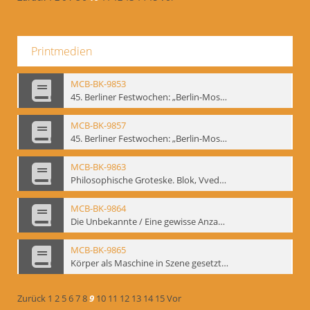
Printmedien
MCB-BK-9853
45. Berliner Festwochen: „Berlin-Moskau. Moskau-Berlin 1900-1950“, Berlin 1995 - interne Signatur: BM-prt-59-1
MCB-BK-9857
45. Berliner Festwochen: „Berlin-Moskau. Moskau-Berlin 1900-1950“, Berlin 1995 - interne Signatur: BM-prt-59-5
MCB-BK-9863
Philosophische Groteske. Blok, Vvedenskij und Meyerhold im bat Studiotheater - interne Signatur: BM-prt-60
MCB-BK-9864
Die Unbekannte / Eine gewisse Anzahl Gespräche - interne Signatur: BM-prt-61
MCB-BK-9865
Körper als Maschine in Szene gesetzt. „bat“-Studiotheater mit Neuinszenierungen - interne Signatur: BM-prt-62
Zurück
1
2
5
6
7
8
9
10
11
12
13
14
15
Vor