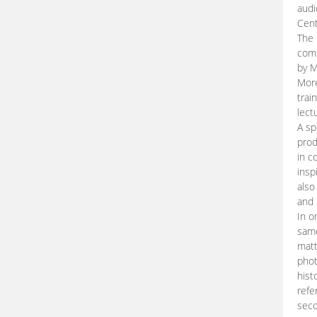
audi
Cent
The 
comp
by M
More
trai
lect
A sp
prod
in c
insp
also
and 
In o
same
matt
phot
hist
refe
seco