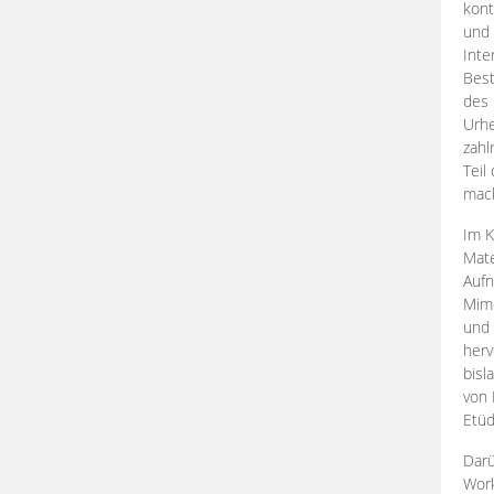
kont
und 
Inte
Best
des 
Urhe
zahl
Teil
mac
Im K
Mate
Aufn
Mime
und
herv
bisl
von 
Etüd
Darü
Work