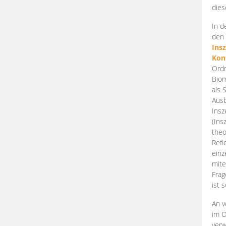
dies
In d
den 
Ins
Kon
Ordn
Biom
als 
Ausb
Insz
(Ins
theo
Refl
einz
mite
Frag
ist 
An v
im O
verw