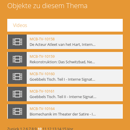
Objekte zu diesem Thema
Videos
MCB-TV-10158
De Acteur Atleet van het Hart, Internationale Konferenz, Gent, 17.11.2004 - Interne Signatur: BM-vid-129
MCB-TV-10159
Rekonstruktion: Das Schwitzbad, New York 1993 - Interne Signatur: BM-vid-133
MCB-TV-10160
Goebbels Tisch. Teil I - Interne Signatur: BM-vid-134
MCB-TV-10161
Goebbels Tisch. Teil II - Interne Signatur: BM-vid-135
MCB-TV-10164
Biomechanik im Theater der Satire - Interne Signatur: BM-vid-189
Zurück
1
2
6
7
8
9
10
11
12
13
14
15
Vor