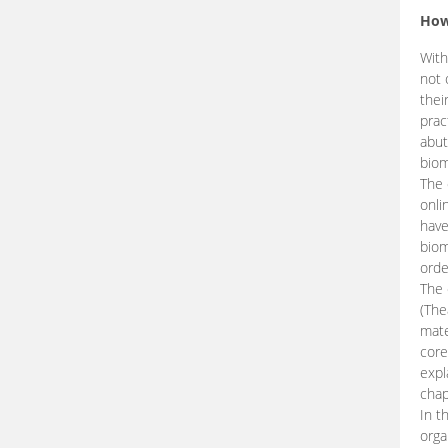
How
With
not 
thei
prac
abut
biom
The 
onli
have
biom
orde
The
(The
mate
core
expl
chap
In t
orga