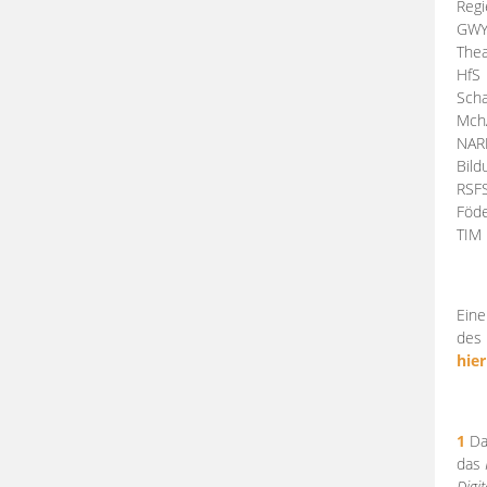
Regi
GW
Thea
HfS
Scha
Mch
NA
Bil
RSF
Föde
TI
Eine
des 
hier
1
Da
das
Digi