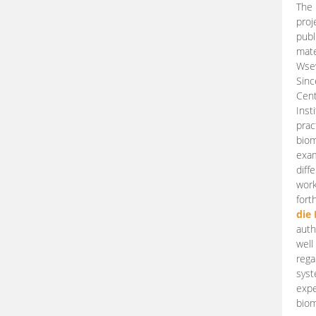
The 
proj
publ
mate
Wsew
Sinc
Cent
Inst
prac
biom
exam
diff
work
fort
die
auth
well
rega
syst
expe
biom