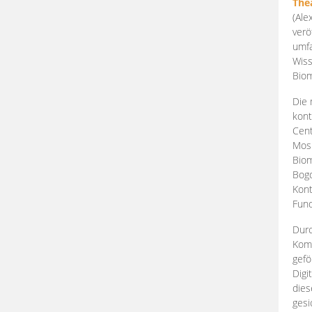
The
(Ale
verö
umfa
Wiss
Biom
Die 
kont
Cent
Mosk
Biom
Bogd
Kont
Fund
Durc
Komp
gefö
Digi
dies
gesi