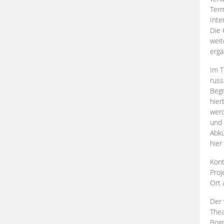
Term
Inte
Die 
weit
ergä
Im T
russ
Begr
hier
werd
und 
Abkü
hier
Kont
Proj
Ort
Der 
Thea
Bogd