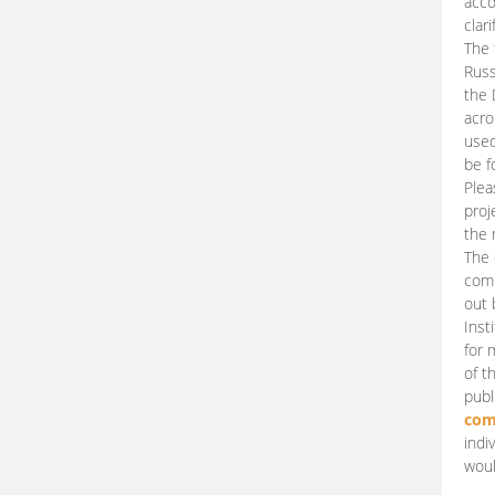
acco
clari
The 
Russ
the 
acro
used
be f
Plea
proj
the 
The 
comm
out 
Inst
for 
of t
publ
com
indi
woul