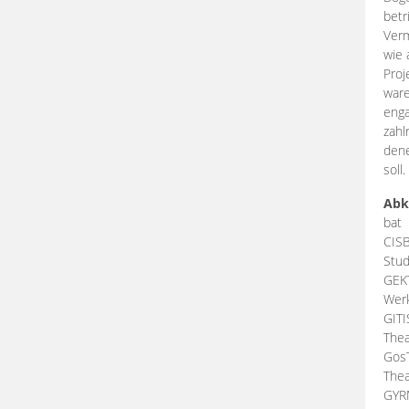
betr
Verm
wie 
Proj
ware
enga
zahl
dene
soll.
Abk
bat
CIS
Stud
GEK
Werk
GIT
Thea
Gos
Thea
GY