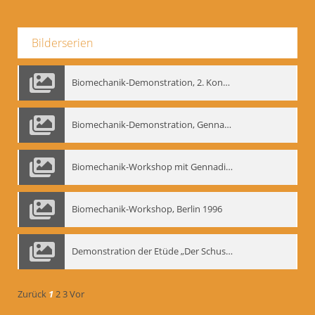
Bilderserien
Biomechanik-Demonstration, 2. Kongress der EMF, Mai 1995
Biomechanik-Demonstration, Gennadij Bogdanow im Berliner Ensemble, 04.10.1991
Biomechanik-Workshop mit Gennadij Nikolajewitsch Bogdanow im Mime Centrum Berlin, 1991
Biomechanik-Workshop, Berlin 1996
Demonstration der Etüde „Der Schuss mit dem Bogen“ durch Gennadij Nikolajewitsch Bogdanow, Berlin 1991
Zurück
1
2
3
Vor