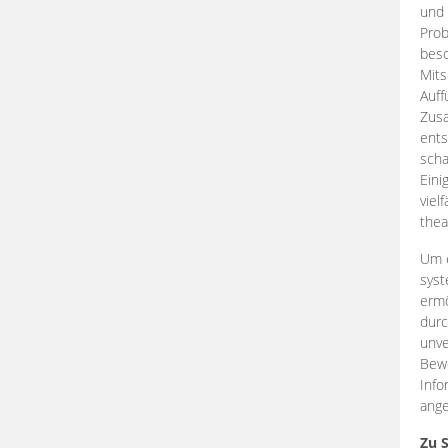
und 
Prob
beso
Mits
Auff
Zus
ents
scha
Eini
viel
thea
Um e
syst
ermö
durc
unve
Bewe
Info
ange
Zu 