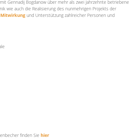
mit Gennadij Bogdanow über mehr als zwei Jahrzehnte betriebene
ik wie auch die Realisierung des nunmehrigen Projekts der
e
Mitwirkung
und Unterstützung zahlr
eicher Personen und
ale
tenbecher finden Sie
hier