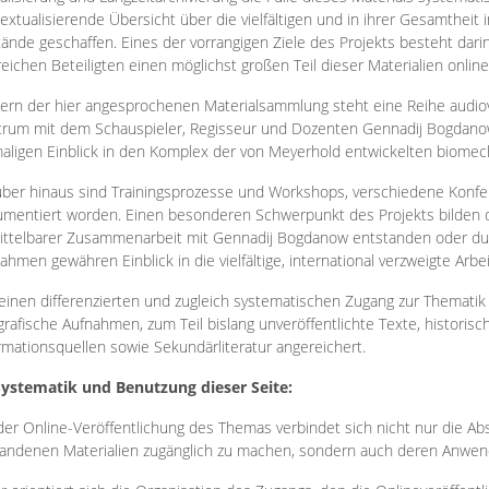
extualisierende Übersicht über die vielfältigen und in ihrer Gesamtheit
ände geschaffen. Eines der vorrangigen Ziele des Projekts besteht darin
reichen Beteiligten einen möglichst großen Teil dieser Materialien onlin
ern der hier angesprochenen Materialsammlung steht eine Reihe audi
rum mit dem Schauspieler, Regisseur und Dozenten Gennadij Bogdanow
aligen Einblick in den Komplex der von Meyerhold entwickelten biome
ber hinaus sind Trainingsprozesse und Workshops, verschiedene Konfer
mentiert worden. Einen besonderen Schwerpunkt des Projekts bilden di
ttelbarer Zusammenarbeit mit Gennadij Bogdanow entstanden oder durc
ahmen gewähren Einblick in die vielfältige, international verzweigte Arbe
inen differenzierten und zugleich systematischen Zugang zur Thematik 
grafische Aufnahmen, zum Teil bislang unveröffentlichte Texte, histori
rmationsquellen sowie Sekundärliteratur angereichert.
Systematik und Benutzung dieser Seite:
der Online-Veröffentlichung des Themas verbindet sich nicht nur die Abs
andenen Materialien zugänglich zu machen, sondern auch deren Anwend