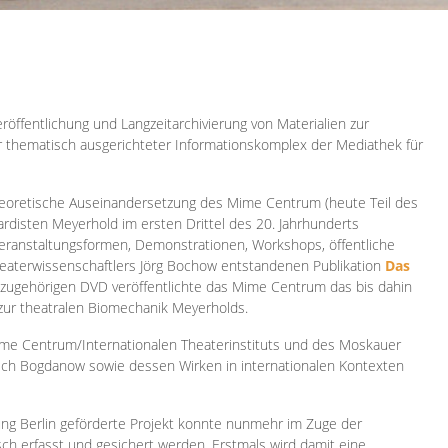
röffentlichung und Langzeitarchivierung von Materialien zur
er thematisch ausgerichteter Informationskomplex der Mediathek für
 theoretische Auseinandersetzung des Mime Centrum (heute Teil des
ardisten Meyerhold im ersten Drittel des 20. Jahrhunderts
 Veranstaltungsformen, Demonstrationen, Workshops, öffentliche
heaterwissenschaftlers Jörg Bochow entstandenen Publikation
Das
azugehörigen DVD veröffentlichte das Mime Centrum das bis dahin
 zur theatralen Biomechanik Meyerholds.
ime Centrum/Internationalen Theaterinstituts und des Moskauer
sch Bogdanow sowie dessen Wirken in internationalen Kontexten
ung Berlin geförderte Projekt konnte nunmehr im Zuge der
isch erfasst und gesichert werden. Erstmals wird damit eine