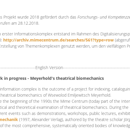
s Projekt wurde 2018 gefördert durch das
Forschungs- und Kompetenzze
rufen am 28.12.2018.
 erster Informationskomplex entstand im Rahmen des Digitalisierungsp
0:
http://archiv.mimecentrum.de/searches/561?type=row
(abgeruf
Erstellung von Themenkomplexen genutzt werden, um den vielfältigen 
-------------------------English Version----------------------------------------------
k in progress - Meyerhold's theatrical biomechanics
information complex is the outcome of a project for indexing, cataloguing,
theatrical biomechanics of Wsewolod Emiljewitsch Meyerhold.
e the beginning of the 1990s the Mime Centrum (today part of the Intern
tical and theoretical examination of theatrical biomechanics. During t
erent events such as demonstrations, workshops, public lectures, exhibi
mechanik
(1997, Alexander Verlag), authored by the theatre scholar Jö
of the most comprehensive, systematically oriented bodies of knowledg