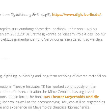
ntrum Digitalisierung
Berlin
(
digiS
),
https://www.digis-berlin.de/
,
rojekts zur Gründungsphase der Tanzfabrik Berlin von 1978 bis
en am 28.12.2018). Erstmalig konnte bei diesem Projekt das Tool für
Projektzusammenhängen und Verbindungslinien gerecht zu werden.
-------
 digitising, publishing and long-term archiving of diverse material on
ational Theatre Institute/ITI) has worked continuously on the
he course of this examination the Mime Centrum has organized
tions and so forth. The book
Das Theater Meyerholds und die
rg Bochow, as well as the accompanying DVD, can still be regarded as
e and experience on Meyerhold's theatrical biomechanics.