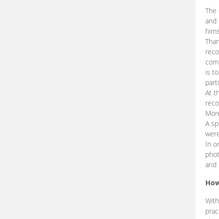
The 
and 
hims
Than
reco
comp
is t
part
At t
reco
More
A sp
were
In o
phot
and 
How
With
prac