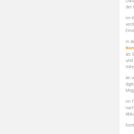
Dafü
der 
Im K
verd
Eins
In d
Kon
als 
und 
mite
An v
digi
Mögl
Im T
nach
Abkü
Kont