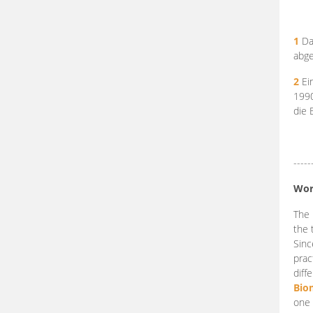
1
Da
abge
2
Ein
199
die 
-----
Wor
The 
the 
Sinc
prac
diff
Bio
one 