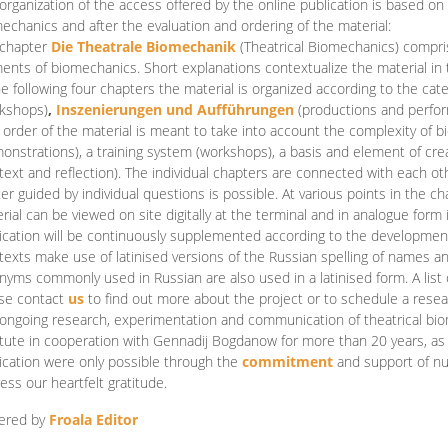
organization of the access offered by the online publication is based on
echanics and after the evaluation and ordering of the material:
 chapter
Die Theatrale Biomechanik
(Theatrical Biomechanics)
compris
ents of biomechanics. Short explanations contextualize the material in 
he following four chapters the material is organized according to the cat
kshops)
,
Inszenierungen und Aufführungen
(productions and perfo
order of the material is meant to take into account the complexity of b
onstrations), a training system (workshops), a basis and element of cr
text and reflection). The individual chapters are connected with each ot
er guided by individual questions is possible. At various points in the ch
rial can be viewed on site digitally at the terminal and in analogue form i
ication will be continuously supplemented according to the development of
texts make use of latinised versions of the Russian spelling of names 
nyms commonly used in Russian are also used in a latinised form. A list 
se contact
us
to find out more about the project or to schedule a resea
ongoing research, experimentation and communication of theatrical bi
itute in cooperation with Gennadij Bogdanow for more than 20 years, as we
ication were only possible through the
commitment
and support of nu
ess our heartfelt gratitude.
ered by
Froala Editor