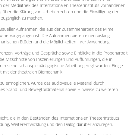
 in der Mediathek des Internationalen Theaterinstituts vorhandenen
, über die Klärung von Urheberrechten und die Einwilligung der
e zugänglich zu machen.
ovisueller Aufnahmen, die aus der Zusammenarbeit des Mime
 hervorgegangen ist. Die Aufnahmen bieten einen bislang
chanischen Etüden und die Möglichkeiten ihrer Anwendung.
enzen, Vorträge und Gespräche sowie Einblicke in die Probenarbeit
e Mitschnitte von Inszenierungen und Aufführungen, die in
h seine schauspielpädagogische Arbeit angeregt wurden. Einige
it mit der theatralen Biomechanik.
zu ermöglichen, wurde das audiovisuelle Material durch
sches Stand- und Bewegtbildmaterial sowie Hinweise zu weiteren
icht, die in den Beständen des Internationalen Theaterinstituts
ung, Weiterentwicklung und den Dialog darüber anzuregen.