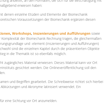
ichung anbietet, an den Formaten, die sich für die Beschäftigung mit
 maßgebend erwiesen haben:
 mit denen einzelne Etüden und Elemente der Biomechanik
heoretischen Voraussetzungen der Biomechanik ergänzen diesen
ionen
,
Workshops
,
Inszenierungen und Aufführungen
sowie
er Komplexität der Biomechanik Rechnung tragen, die gleichermaßen
ierungsgrundlage und -element (Inszenierungen und Aufführungen)
ichwohl sind die einzelnen Kapitel durch die präsentierten Objekte
ieg in die Thematik ist so ebenfalls möglich.
ht zugängliches Material verwiesen. Dieses Material kann vor Ort
rinstituts gesichtet werden. Die Onlineveröffentlichung soll den
den.
amen und Begriffen gearbeitet. Die Schreibweise richtet sich hierbei
 Abkürzungen und Akronyme latinisiert verwendet. Ein
 für eine Sichtung vor Ort anzumelden.