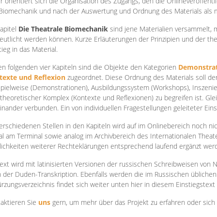
r orientiert sich die Organisation des Zugangs, den die Onlineveröffentl
Biomechanik und nach der Auswertung und Ordnung des Materials als
apite
l
Die Theatrale Biomechanik
sind jene Materialien versammelt,
eutlicht werden können. Kurze Erläuterungen der Prinzipien und der t
tieg in das Material.
en folgenden vier Kapiteln sind die Objekte den Kategorien
Demonstrat
texte und Reflexion
zugeordnet. Diese Ordnung des Materials soll d
Spielweise (Demonstrationen), Ausbildungssystem (Workshops), Inszen
theoretischer Komplex (Kontexte und Reflexionen) zu begreifen ist. Gle
inander verbunden. Ein von individuellen Fragestellungen geleiteter Einst
erschiedenen Stellen in den Kapiteln wird auf im Onlinebereich noch nic
tal am Terminal sowie analog im Archivbereich des Internationalen Theate
ichkeiten weiterer Rechteklärungen entsprechend laufend ergänzt wer
ext wird mit latinisierten Versionen der russischen Schreibweisen von N
 der Duden-Transkription. Ebenfalls werden die im Russischen üblichen
rzungsverzeichnis findet sich weiter unten hier in diesem Einstiegstext
aktieren Sie
uns
gern, um mehr über das Projekt zu erfahren oder sich