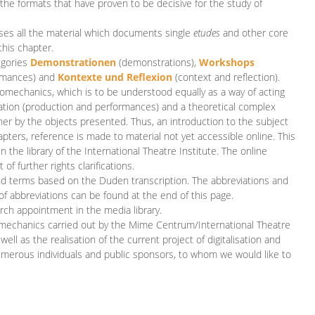
 the formats that have proven to be decisive for the study of
es all the material which documents single
etudes
and other core
this chapter.
egories
D
emonstrationen
(demonstrations),
Workshops
rmances)
and
Kontexte und Reflexion
(context and reflection).
iomechanics, which is to be understood equally as a way of acting
eation (production and performances) and a theoretical complex
her by the objects presented. Thus, an introduction to the subject
apters, reference is made to material not yet accessible online. This
n the library of the International Theatre Institute. The online
 further rights clarifications.
and terms based on the Duden transcription. The abbreviations and
of abbreviations can be found at the end of this page.
rch appointment in the media library.
omechanics carried out by the Mime Centrum/International Theatre
ll as the realisation of the current project of digitalisation and
merous individuals and public sponsors, to whom we would like to