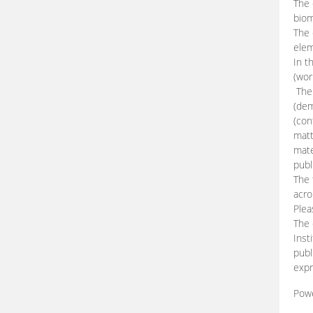
The 
biom
The
elem
In t
(wor
The 
(dem
(con
matt
mate
publ
The 
acro
Plea
The 
Inst
publ
expr
Pow