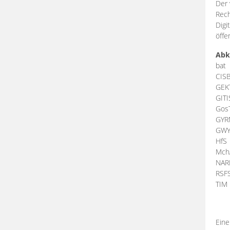
Der 
Rech
Digi
öffe
Abk
bat
CIS
GEK
GIT
Gos
GY
GW
HfS
Mch
NA
RSF
TI
Eine