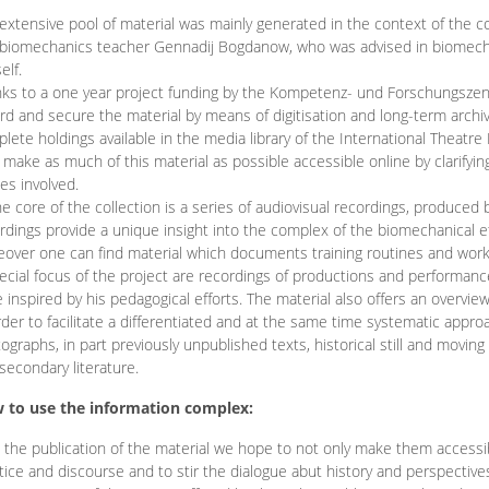
extensive pool of material was mainly generated in the context of the 
biomechanics teacher Gennadij Bogdanow, who was advised in biomechan
elf.
ks to a one year project funding by the Kompetenz- und Forschungszentru
rd and secure the material by means of digitisation and long-term archivi
lete holdings available in the media library of the International Theatre
o make as much of this material as possible accessible online by clarify
ies involved.
he core of the collection is a series of audiovisual recordings, produ
rdings provide a unique insight into the complex of the biomechanical 
over one can find material which documents training routines and works
ecial focus of the project are recordings of productions and performan
 inspired by his pedagogical efforts. The material also offers an overvie
rder to facilitate a differentiated and at the same time systematic appro
ographs, in part previously unpublished texts, historical still and movin
secondary literature.
 to use the information complex:
 the publication of the material we hope to not only make them access
tice and discourse and to stir the dialogue abut history and perspective