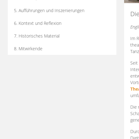
5. Aufführungen und Inszenierungen
Di
6. Kontext und Reflexion
Engl
7. Historisches Material
Im R
thea
8. Mitwirkende
Tanz
Seit
Inte
entw
Vort
The
umfa
Die 
Scha
gene
Durc
Digi