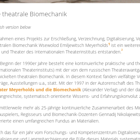
e theatrale Biomechanik
ish version below
ahmen eines Projekts zur Erschließung, Verzeichnung, Digitalisierung, Ve
1
tralen Biomechanik Wsewolod Emiljewitsch Meyerholds
ist ein weiter
2
 und Theater des Internationalen Theaterinstituts entstanden.
 Beginn der 1990er Jahre besteht eine kontinuierliche praktische und
rnationalen Theaterinstituts) mit der von dem russischen Theateravantg
ickelten theatralen Biomechanik. In diesem Kontext fanden vielfältige
räge, Ausstellungen u.a., statt. Mit d
er 1997 in der Autorenschaft des T
ater Meyerholds und die Biomechanik
(Alexander Verlag) und der d
ngreichste, systematisch orientierte Wissens- und Erfahrungskonvolut
mittlerweile mehr als 25-jährige kontinuierliche Zusammenarb
eit des M
uspielers, Regisseurs und Biomechanik-Dozenten Gennadij Nikolajewit
rierte einen umfangreichen Fundus an Materialien.
h das für ein Jahr vom Forschungs- und Kompetenzzentrum Digitalisier
talisierung und Langzeitarchivierung die Fülle dieses Materials systemat