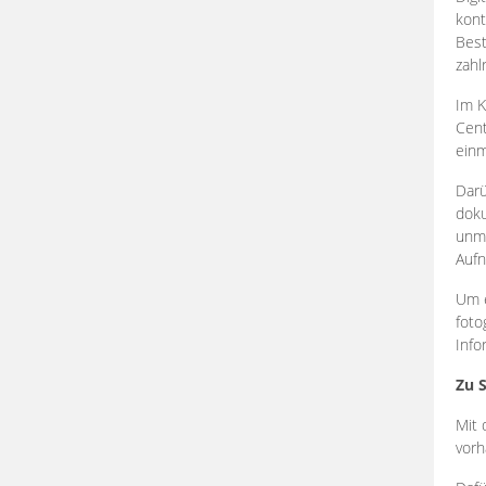
kont
Best
zahl
Im K
Cent
einm
Darü
doku
unmi
Aufn
Um e
foto
Info
Zu 
Mit 
vorh