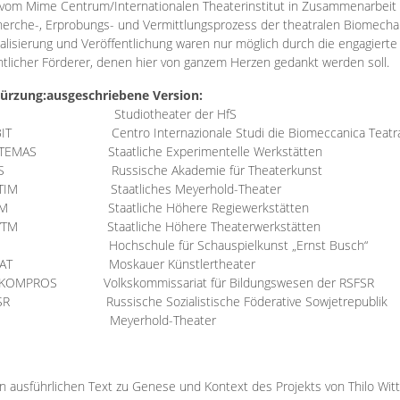
vom Mime Centrum/Internationalen Theaterinstitut in Zusammenarbeit 
erche-, Erprobungs- und Vermittlungsprozess der theatralen Biomechan
talisierung und Veröffentlichung waren nur möglich durch die engagiert
ntlicher Förderer, denen hier von ganzem Herzen gedankt werden soll.
ürzung:
ausgeschriebene Version:
Studiotheater der HfS
BIT
Centro Internazionale Studi die Biomeccanica Teatr
TEMAS
Staatliche Experimentelle Werkstätten
IS
Russische Akademie für Theaterkunst
TIM
Staatliches Meyerhold-Theater
RM
Staatliche Höhere Regiewerkstätten
YTM
Staatliche Höhere Theaterwerkstätten
Hochschule für Schauspielkunst „Ernst Busch“
AT
Moskauer Künstlertheater
RKOMPROS
Volkskommissariat für Bildungswesen der RSFSR
SR
Russische Sozialistische Föderative Sowjetrepublik
M Meyerhold-Theater
n ausführlichen Text zu Genese und Kontext des Projekts von Thilo Wit