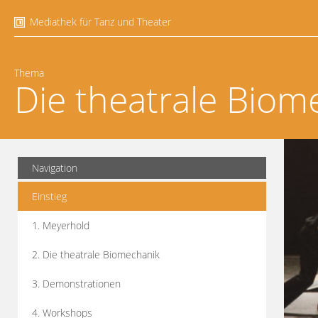
Mediathek für Tanz und Theater
Thema
Die theatrale Biom
Navigation
Einstieg
1. Meyerhold
2. Die theatrale Biomechanik
3. Demonstrationen
4. Workshops