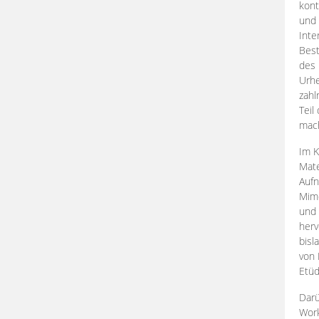
kont
und 
Inte
Best
des 
Urhe
zahl
Teil
mac
Im K
Mate
Aufn
Mime
und
herv
bisl
von 
Etüd
Darü
Work