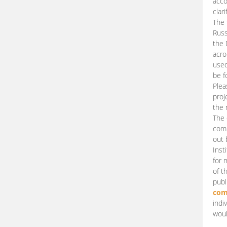
acco
clari
The 
Russ
the 
acro
used
be f
Plea
proj
the 
The 
comm
out 
Inst
for 
of t
publ
com
indi
woul