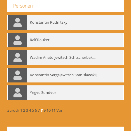
Personen
Konstantin Rudnitsky
Ralf Räuker
Wadim Anatoljewitsch Schtscherbakow
Konstantin Sergejewitsch Stanislawskij
Yngve Sundvor
Zurück
1
2
3
4
5
6
7
8
9
10
11
Vor