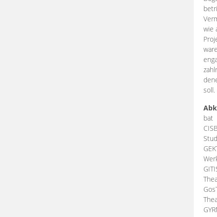
betr
Verm
wie 
Proj
ware
enga
zahl
dene
soll.
Abk
bat
CIS
Stud
GEK
Werk
GIT
Thea
Gos
Thea
GY