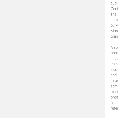
audi
Cent
The 
comp
by M
More
trai
lect
A sp
prod
in c
insp
also
and 
In o
same
matt
phot
hist
refe
seco