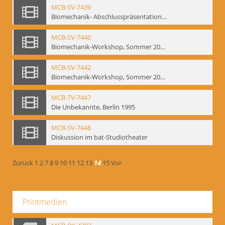
MCB-SV-7439
Biomechanik- Abschlusspräsentation des Workshops Sommer 2001
MCB-SV-7440
Biomechanik-Workshop, Sommer 2002
MCB-SV-7442
Biomechanik-Workshop, Sommer 2003
MCB-TV-7447
Die Unbekannte, Berlin 1995
MCB-SV-7448
Diskussion im bat-Studiotheater
Zurück
1
2
7
8
9
10
11
12
13
14
15
Vor
Printmedien