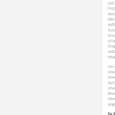
und 
Prob
beso
Mits
Auff
Zus
ents
scha
Eini
viel
thea
Um e
syst
ermö
durc
unve
Bewe
Info
ange
Zu 