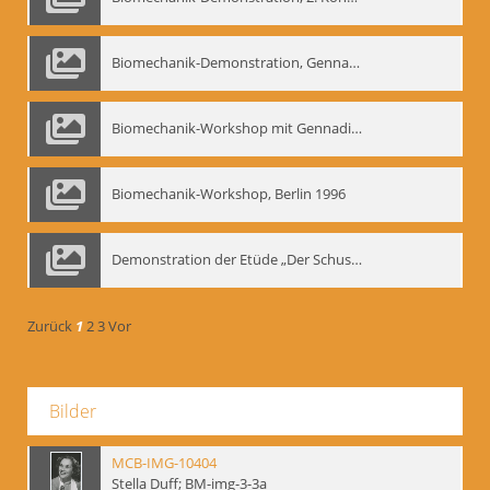
Biomechanik-Demonstration, Gennadij Bogdanow im Berliner Ensemble, 04.10.1991
Biomechanik-Workshop mit Gennadij Nikolajewitsch Bogdanow im Mime Centrum Berlin, 1991
Biomechanik-Workshop, Berlin 1996
Demonstration der Etüde „Der Schuss mit dem Bogen“ durch Gennadij Nikolajewitsch Bogdanow, Berlin 1991
Zurück
1
2
3
Vor
Bilder
MCB-IMG-10404
Stella Duff; BM-img-3-3a