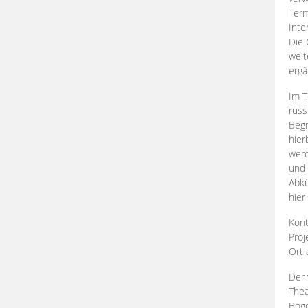
Term
Inte
Die 
weit
ergä
Im T
russ
Begr
hier
werd
und 
Abkü
hier
Kont
Proj
Ort
Der 
Thea
Bogd