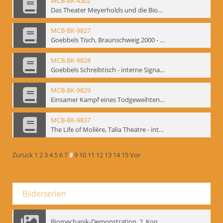
MCB-BK-4302
Das Theater Meyerholds und die Biomechanik
MCB-BK-9827
Goebbels Tisch, Braunschweig 2000 - interne Signatur: BM-prt-21-2
MCB-BK-9828
Goebbels Schreibtisch - interne Signatur: BM-prt-21-3
MCB-BK-9829
Einsamer Kampf eines Todgeweihten. Uraufführung von Farid Nagims Monodrama ,Goebbels' Tisch' im LOT-Theater - interne Signatur: BM-prt-21-4
MCB-BK-9837
The Life of Molière, Talia Theatre - interne Signatur: BM-prt-23-2
Zurück
1
2
3
4
5
6
7
8
9
10
11
12
13
14
15
Vor
Bilderserien
Biomechanik-Demonstration, 2. Kongress der EMF, Mai 1995