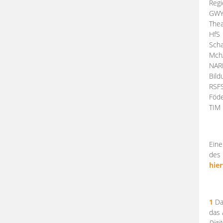
Regi
GW
Thea
HfS
Scha
Mch
NA
Bil
RSF
Föde
TI
Eine
des 
hier
1
Da
das
Digi