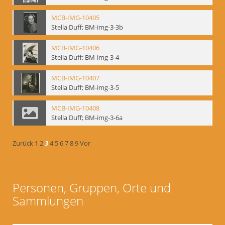
MCB-IMG-10405
Stella Duff; BM-img-3-3b
MCB-IMG-10406
Stella Duff; BM-img-3-4
MCB-IMG-10407
Stella Duff; BM-img-3-5
MCB-IMG-10408
Stella Duff; BM-img-3-6a
Zurück
1
2
3
4
5
6
7
8
9
Vor
Personen, Gruppen, Orte und
Sammlungen