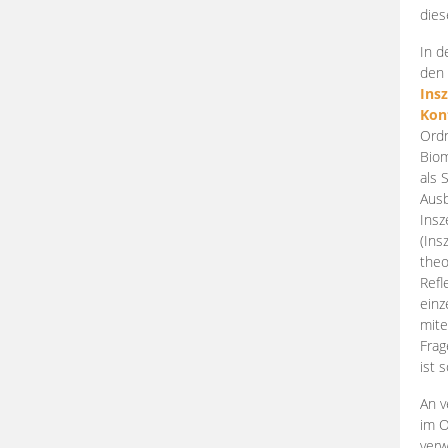
dies
In d
den 
Ins
Kon
Ordn
Biom
als 
Ausb
Insz
(Ins
theo
Refl
einz
mite
Frag
ist 
An v
im O
verw