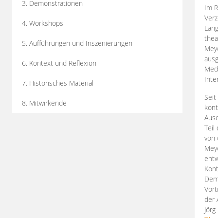
3. Demonstrationen
Im R
Verz
4. Workshops
Lang
thea
5. Aufführungen und Inszenierungen
Mey
ausg
6. Kontext und Reflexion
Medi
Inte
7. Historisches Material
Seit
8. Mitwirkende
kont
Aus
Teil
von 
Meye
entw
Kont
Demo
Vort
der 
Jörg