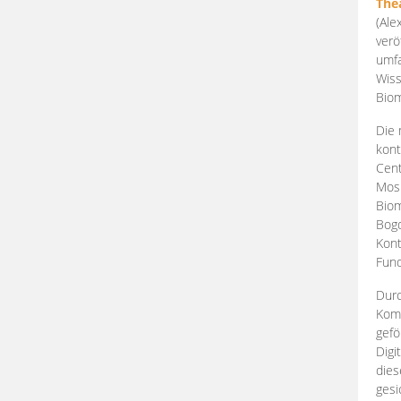
The
(Ale
verö
umfa
Wiss
Biom
Die 
kont
Cent
Mosk
Biom
Bogd
Kont
Fund
Durc
Komp
gefö
Digi
dies
gesi