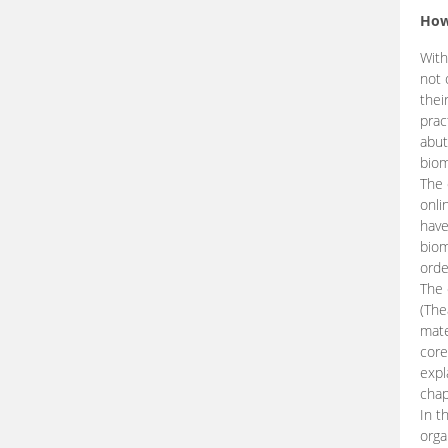
How
With
not 
thei
prac
abut
biom
The 
onli
have
biom
orde
The
(The
mate
core
expl
chap
In t
orga