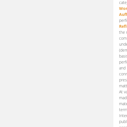
cate
Wor
Auf
perf
Ref
the 
comp
unde
(dem
basi
perf
and 
conn
pres
matt
At v
made
mate
term
Inte
publ