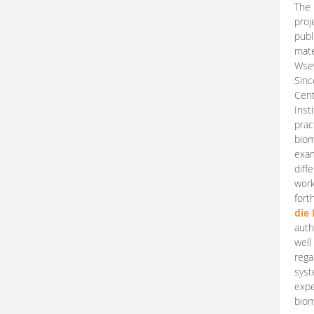
The 
proj
publ
mate
Wsew
Sinc
Cent
Inst
prac
biom
exam
diff
work
fort
die
auth
well
rega
syst
expe
biom