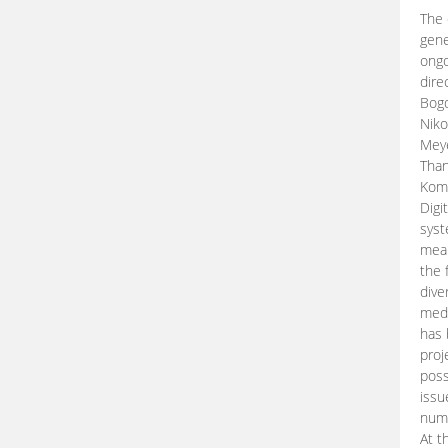
The 
gene
ongo
dire
Bogd
Niko
Meye
Than
Kom
Digi
syst
mean
the 
dive
medi
has 
proj
poss
issu
nume
At t