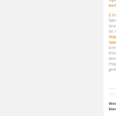
berl
2
Ein
Rahm
Grün
bis 
htt
typ
konn
Erst
werd
Proj
gere
-----
-----
Work
bio