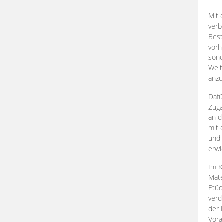
Mit 
verb
Best
vorh
son
Weit
anzu
Dafü
Zuga
an d
mit 
und 
erwi
Im K
Mate
Etü
verd
der 
Vora