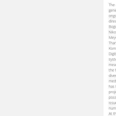
The 
gene
ongo
dire
Bogd
Niko
Meye
Than
Kom
Digi
syst
mean
the 
dive
medi
has 
proj
poss
issu
nume
At t