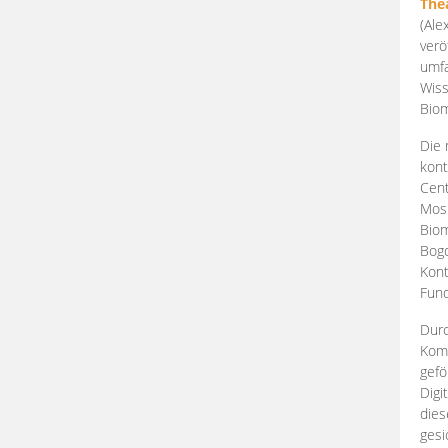
The
(Ale
verö
umfa
Wiss
Biom
Die 
kont
Cent
Mosk
Biom
Bogd
Kont
Fund
Durc
Komp
gefö
Digi
dies
gesi