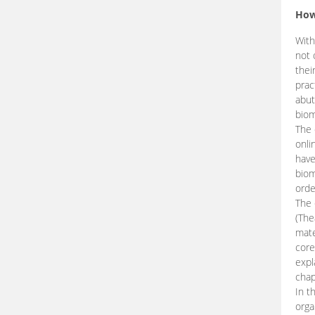
How
With
not 
thei
prac
abut
biom
The 
onli
have
biom
orde
The
(The
mate
core
expl
chap
In t
orga