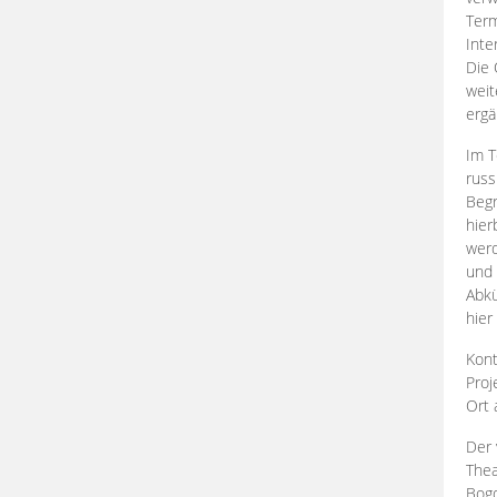
Term
Inte
Die 
weit
ergä
Im T
russ
Begr
hier
werd
und 
Abkü
hier
Kont
Proj
Ort
Der 
Thea
Bogd