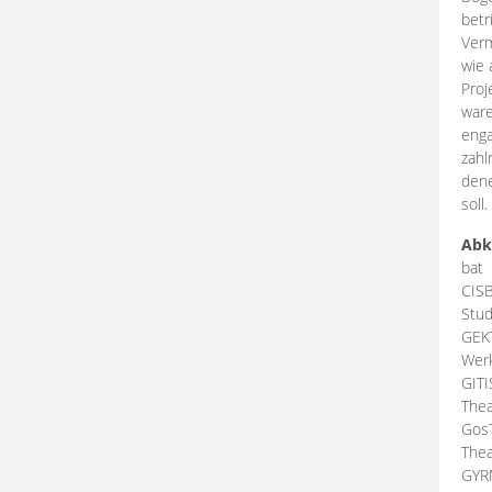
betr
Verm
wie 
Proj
ware
enga
zahl
dene
soll.
Abk
bat
CIS
Stud
GEK
Werk
GIT
Thea
Gos
Thea
GY