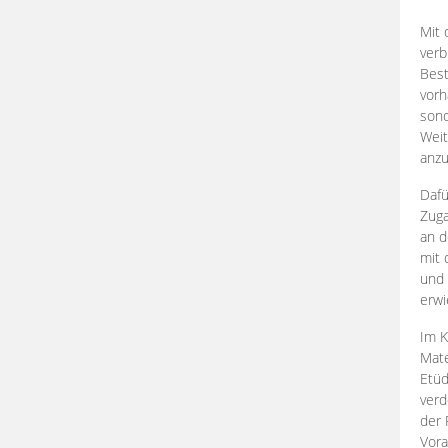
Mit 
verb
Best
vorh
son
Weit
anzu
Dafü
Zuga
an d
mit 
und 
erwi
Im K
Mate
Etü
verd
der 
Vora