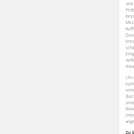
und 
Prob
beso
Mits
Auff
Zus
ents
scha
Eini
viel
thea
Um e
syst
ermö
durc
unve
Bewe
Info
ange
Zu 