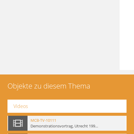
Objekte zu diesem Thema
Videos
MCB-TV-10111
Demonstrationsvortrag, Utrecht 1991 (2) - Interne Signatur: BM-vid-18