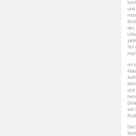
kont
und 
Inte
Best
des 
Urhe
zahl
Teil
mac
Im K
Mate
Aufn
Mime
und
herv
bisl
von 
Etüd
Darü
Work