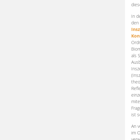
dies
In d
den 
Ins
Kon
Ordn
Biom
als 
Ausb
Insz
(Ins
theo
Refl
einz
mite
Frag
ist 
An v
im O
verw