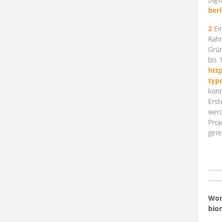
berl
2
Ein
Rahm
Grün
bis 
htt
typ
konn
Erst
werd
Proj
gere
-----
-----
Work
bio