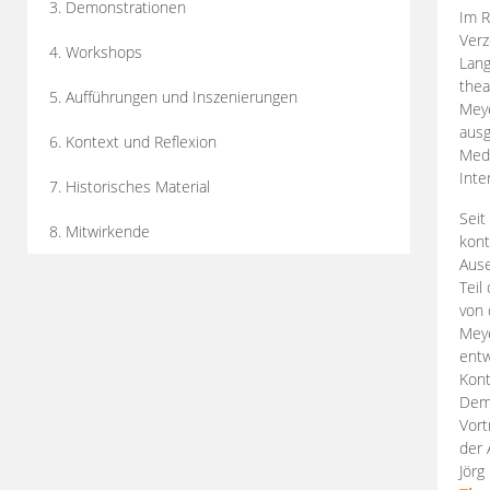
3. Demonstrationen
Im R
Verz
4. Workshops
Lang
thea
5. Aufführungen und Inszenierungen
Mey
ausg
6. Kontext und Reflexion
Medi
Inte
7. Historisches Material
Seit
8. Mitwirkende
kont
Aus
Teil
von 
Meye
entw
Kont
Demo
Vort
der 
Jörg