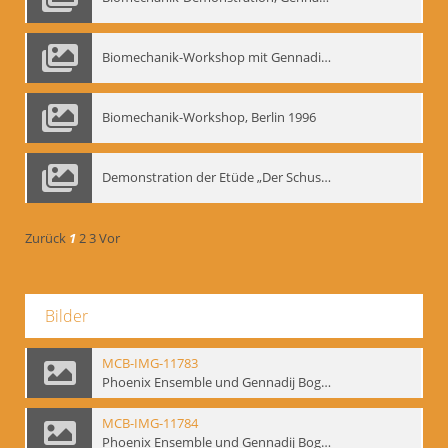
Biomechanik-Workshop mit Gennadij Nikolajewitsch Bogdanow im Mime Centrum Berlin, 1991
Biomechanik-Workshop, Berlin 1996
Demonstration der Etüde „Der Schuss mit dem Bogen“ durch Gennadij Nikolajewitsch Bogdanow, Berlin 1991
Zurück
1
2
3
Vor
Bilder
MCB-IMG-11783
Phoenix Ensemble und Gennadij Bogdanow; BM-img-105-9
MCB-IMG-11784
Phoenix Ensemble und Gennadij Bogdanow; BM-img-105-10