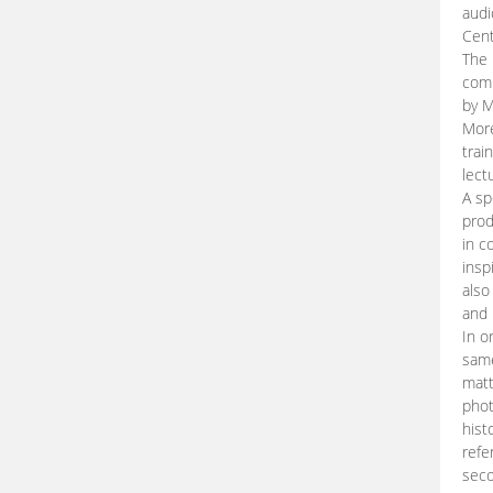
audi
Cent
The 
comp
by M
More
trai
lect
A sp
prod
in c
insp
also
and 
In o
same
matt
phot
hist
refe
seco