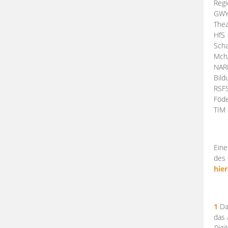
Regi
GW
Thea
HfS
Scha
Mch
NA
Bil
RSF
Föde
TI
Eine
des 
hier
1
Da
das
Digi