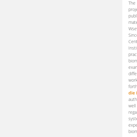
The 
proj
publ
mate
Wsew
Sinc
Cent
Inst
prac
biom
exam
diff
work
fort
die
auth
well
rega
syst
expe
biom