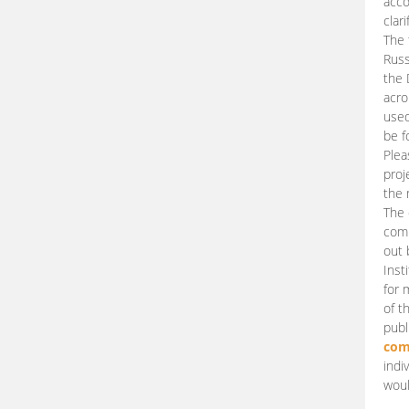
acco
clari
The 
Russ
the 
acro
used
be f
Plea
proj
the 
The 
comm
out 
Inst
for 
of t
publ
com
indi
woul