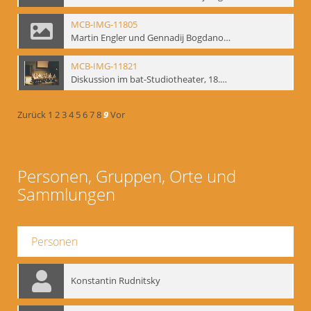
MCB-IMG-11805
Martin Engler und Gennadij Bogdanow; BM-img-113
MCB-IMG-11821
Diskussion im bat-Studiotheater, 18.09.1995; BM-img-127-3
Zurück
1
2
3
4
5
6
7
8
9
Vor
Personen, Gruppen, Orte und
Sammlungen
Personen
Konstantin Rudnitsky