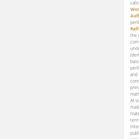
cate
Wor
Auf
perf
Ref
the 
comp
unde
(dem
basi
perf
and 
conn
pres
matt
At v
made
mate
term
Inte
publ