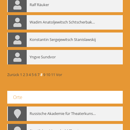
Ralf Räuker
Wadim Anatoljewitsch Schtscherbakow
Konstantin Sergejewitsch Stanislawskij
Yngve Sundvor
Zurück
1
2
3
4
5
6
7
8
9
10
11
Vor
Orte
Russische Akademie für Theaterkunst – GITIS