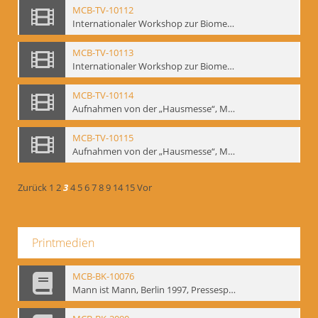
MCB-TV-10112
Internationaler Workshop zur Biomechanik, GITIS, Moskau, Januar 1993 (Bd.1) - Interne Signatur: BM-vid-19
MCB-TV-10113
Internationaler Workshop zur Biomechanik, GITIS, Moskau, Januar 1993 (Bd.2) - Interne Signatur: BM-vid-20
MCB-TV-10114
Aufnahmen von der „Hausmesse“, Mime Centrum Berlin, 1994. Ausstellung und Veranstaltungsreihe anlässlich des 120. Geburtstages von W. E. Meyerhold im Mime Centrum Berlin, Februar 1994 (Bd. 1) - Interne Signatur: BM-vid-21
MCB-TV-10115
Aufnahmen von der „Hausmesse“, Mime Centrum Berlin, 1994. Ausstellung und Veranstaltungsreihe anlässlich des 120. Geburtstages von W. E. Meyerhold im Mime Centrum Berlin, Februar 1994 (Bd. 2) - Interne Signatur: BM-vid-22
Zurück
1
2
3
4
5
6
7
8
9
14
15
Vor
Printmedien
MCB-BK-10076
Mann ist Mann, Berlin 1997, Pressespiegel - interne Signatur: BM-prt-262-24