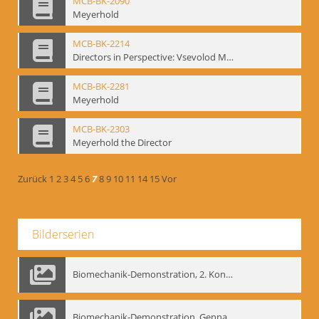
MCB-BK-2090
Meyerhold
MCB-BK-2214
Directors in Perspective: Vsevolod Meyerhold - interne Signatur BM-prt-6
MCB-BK-2281
Meyerhold
MCB-BK-2303
Meyerhold the Director
Zurück
1
2
3
4
5
6
7
8
9
10
11
14
15
Vor
Bilderserien
Biomechanik-Demonstration, 2. Kongress der EMF, Mai 1995
Biomechanik-Demonstration, Gennadij Bogdanow im Berliner Ensemble, 04.10.1991