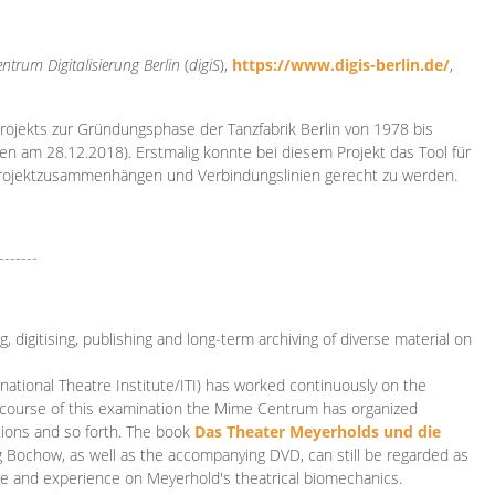
ntrum Digitalisierung
Berlin
(
digiS
),
https://www.digis-berlin.de/
,
rojekts zur Gründungsphase der Tanzfabrik Berlin von 1978 bis
en am 28.12.2018). Erstmalig konnte bei diesem Projekt das Tool für
Projektzusammenhängen und Verbindungslinien gerecht zu werden.
-------
 digitising, publishing and long-term archiving of diverse material on
ational Theatre Institute/ITI) has worked continuously on the
he course of this examination the Mime Centrum has organized
tions and so forth. The book
Das Theater Meyerholds und die
rg Bochow, as well as the accompanying DVD, can still be regarded as
e and experience on Meyerhold's theatrical biomechanics.