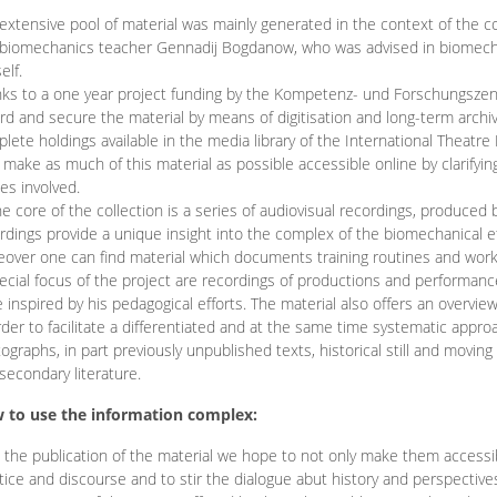
extensive pool of material was mainly generated in the context of the 
biomechanics teacher Gennadij Bogdanow, who was advised in biomechan
elf.
ks to a one year project funding by the Kompetenz- und Forschungszentru
rd and secure the material by means of digitisation and long-term archivi
lete holdings available in the media library of the International Theatre
o make as much of this material as possible accessible online by clarify
ies involved.
he core of the collection is a series of audiovisual recordings, produ
rdings provide a unique insight into the complex of the biomechanical 
over one can find material which documents training routines and works
ecial focus of the project are recordings of productions and performan
 inspired by his pedagogical efforts. The material also offers an overvie
rder to facilitate a differentiated and at the same time systematic appro
ographs, in part previously unpublished texts, historical still and movin
secondary literature.
 to use the information complex:
 the publication of the material we hope to not only make them access
tice and discourse and to stir the dialogue abut history and perspective