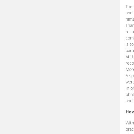
The 
and 
hims
Than
reco
comp
is t
part
At t
reco
More
A sp
were
In o
phot
and 
How
With
prac