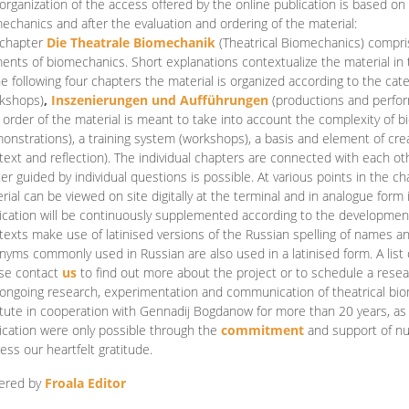
organization of the access offered by the online publication is based on
echanics and after the evaluation and ordering of the material:
 chapter
Die Theatrale Biomechanik
(Theatrical Biomechanics)
compris
ents of biomechanics. Short explanations contextualize the material in 
he following four chapters the material is organized according to the cat
kshops)
,
Inszenierungen und Aufführungen
(productions and perfo
order of the material is meant to take into account the complexity of b
onstrations), a training system (workshops), a basis and element of cr
text and reflection). The individual chapters are connected with each ot
er guided by individual questions is possible. At various points in the ch
rial can be viewed on site digitally at the terminal and in analogue form i
ication will be continuously supplemented according to the development of
texts make use of latinised versions of the Russian spelling of names 
nyms commonly used in Russian are also used in a latinised form. A list 
se contact
us
to find out more about the project or to schedule a resea
ongoing research, experimentation and communication of theatrical bi
itute in cooperation with Gennadij Bogdanow for more than 20 years, as we
ication were only possible through the
commitment
and support of nu
ess our heartfelt gratitude.
ered by
Froala Editor