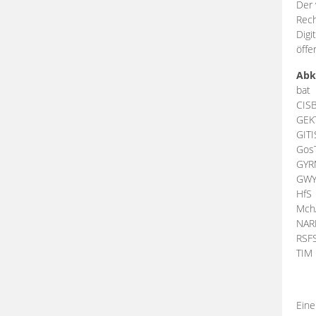
Der 
Rech
Digi
öffe
Abk
bat
CIS
GEK
GIT
Gos
GY
GW
HfS
Mch
NA
RSF
TI
Eine