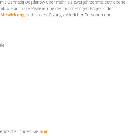
mit Gennadij Bogdanow über mehr als zwei Jahrzehnte betriebene
ik wie auch die Realisierung des nunmehrigen Projekts der
e
Mitwirkung
und Unterstützung zahlr
eicher Personen und
ale
tenbecher finden Sie
hier