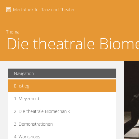
Mediathek für Tanz und Theater
Thema
Die theatrale Biom
Navigation
Einstieg
1. Meyerhold
2. Die theatrale Biomechanik
3. Demonstrationen
4. Workshops