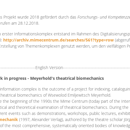
s Projekt wurde 2018 gefördert durch das
Forschungs- und Kompetenzze
rufen am 28.12.2018.
 erster Informationskomplex entstand im Rahmen des Digitalisierungsp
0:
http://archiv.mimecentrum.de/searches/561?type=row
(abgeruf
Erstellung von Themenkomplexen genutzt werden, um den vielfältigen 
-------------------------English Version----------------------------------------------
k in progress - Meyerhold's theatrical biomechanics
information complex is the outcome of a project for indexing, cataloguing,
theatrical biomechanics of Wsewolod Emiljewitsch Meyerhold.
e the beginning of the 1990s the Mime Centrum (today part of the Intern
tical and theoretical examination of theatrical biomechanics. During t
erent events such as demonstrations, workshops, public lectures, exhibi
mechanik
(1997, Alexander Verlag), authored by the theatre scholar Jö
of the most comprehensive, systematically oriented bodies of knowledg