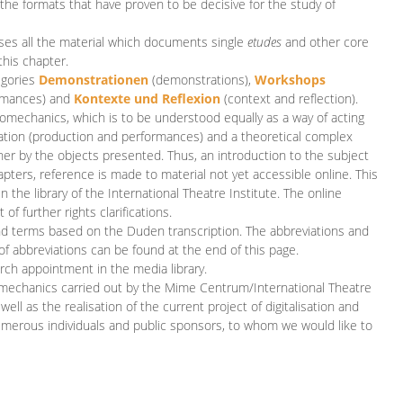
 the formats that have proven to be decisive for the study of
es all the material which documents single
etudes
and other core
this chapter.
egories
D
emonstrationen
(demonstrations),
Workshops
rmances)
and
Kontexte und Reflexion
(context and reflection).
iomechanics, which is to be understood equally as a way of acting
eation (production and performances) and a theoretical complex
her by the objects presented. Thus, an introduction to the subject
apters, reference is made to material not yet accessible online. This
n the library of the International Theatre Institute. The online
 further rights clarifications.
and terms based on the Duden transcription. The abbreviations and
of abbreviations can be found at the end of this page.
rch appointment in the media library.
omechanics carried out by the Mime Centrum/International Theatre
ll as the realisation of the current project of digitalisation and
merous individuals and public sponsors, to whom we would like to