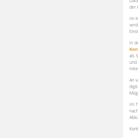
Dafü
der 
Im K
verd
Eins
In d
Kon
als 
und 
mite
An v
digi
Mögl
Im T
nach
Abkü
Kont