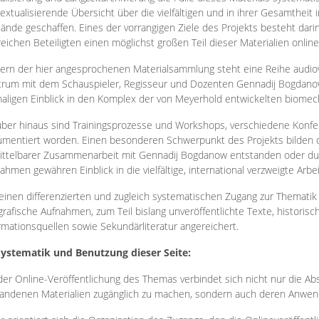
extualisierende Übersicht über die vielfältigen und in ihrer Gesamtheit
ände geschaffen. Eines der vorrangigen Ziele des Projekts besteht darin
reichen Beteiligten einen möglichst großen Teil dieser Materialien onlin
ern der hier angesprochenen Materialsammlung steht eine Reihe audi
rum mit dem Schauspieler, Regisseur und Dozenten Gennadij Bogdanow
aligen Einblick in den Komplex der von Meyerhold entwickelten biome
ber hinaus sind Trainingsprozesse und Workshops, verschiedene Konfer
mentiert worden. Einen besonderen Schwerpunkt des Projekts bilden di
ttelbarer Zusammenarbeit mit Gennadij Bogdanow entstanden oder durc
ahmen gewähren Einblick in die vielfältige, international verzweigte Arbe
inen differenzierten und zugleich systematischen Zugang zur Thematik 
grafische Aufnahmen, zum Teil bislang unveröffentlichte Texte, histori
rmationsquellen sowie Sekundärliteratur angereichert.
Systematik und Benutzung dieser Seite:
der Online-Veröffentlichung des Themas verbindet sich nicht nur die Abs
andenen Materialien zugänglich zu machen, sondern auch deren Anwend