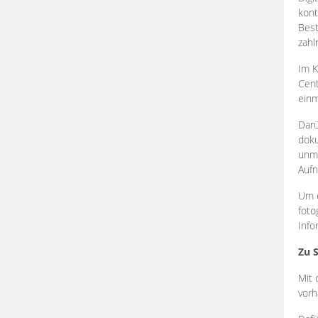
kont
Best
zahl
Im K
Cent
einm
Darü
doku
unmi
Aufn
Um e
foto
Info
Zu 
Mit 
vorh