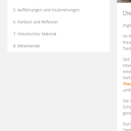
5. Aufführungen und Inszenierungen
Di
6. Kontext und Reflexion
Engl
7. Historisches Material
Im R
thea
8. Mitwirkende
Tanz
Seit
Inte
entw
Vort
The
umfa
Die 
Scha
gene
Durc
Digi