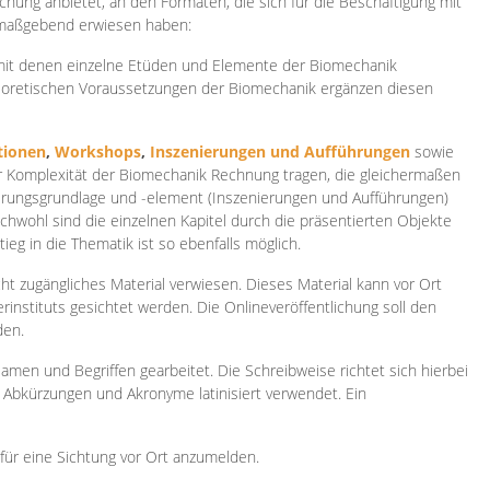
ichung anbietet, an den Formaten, die sich für die Beschäftigung mit
 maßgebend erwiesen haben:
 mit denen einzelne Etüden und Elemente der Biomechanik
heoretischen Voraussetzungen der Biomechanik ergänzen diesen
ionen
,
Workshops
,
Inszenierungen und Aufführungen
sowie
er Komplexität der Biomechanik Rechnung tragen, die gleichermaßen
ierungsgrundlage und -element (Inszenierungen und Aufführungen)
ichwohl sind die einzelnen Kapitel durch die präsentierten Objekte
ieg in die Thematik ist so ebenfalls möglich.
ht zugängliches Material verwiesen. Dieses Material kann vor Ort
rinstituts gesichtet werden. Die Onlineveröffentlichung soll den
den.
amen und Begriffen gearbeitet. Die Schreibweise richtet sich hierbei
 Abkürzungen und Akronyme latinisiert verwendet. Ein
 für eine Sichtung vor Ort anzumelden.