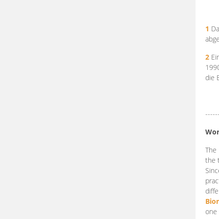
1
Da
abge
2
Ein
199
die 
-----
Wor
The 
the 
Sinc
prac
diff
Bio
one 