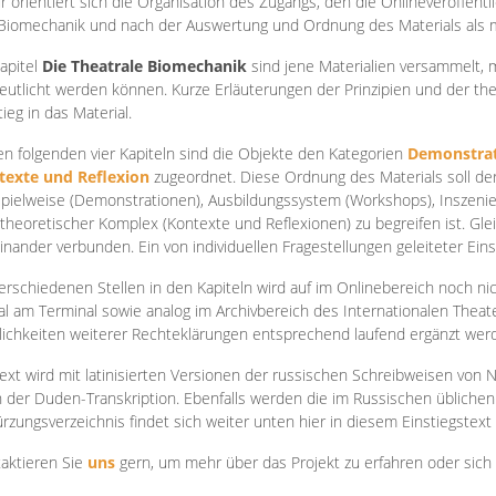
r orientiert sich die Organisation des Zugangs, den die Onlineveröffentl
Biomechanik und nach der Auswertung und Ordnung des Materials als
apite
l
Die Theatrale Biomechanik
sind jene Materialien versammelt,
eutlicht werden können. Kurze Erläuterungen der Prinzipien und der t
tieg in das Material.
en folgenden vier Kapiteln sind die Objekte den Kategorien
Demonstrat
texte und Reflexion
zugeordnet. Diese Ordnung des Materials soll d
Spielweise (Demonstrationen), Ausbildungssystem (Workshops), Inszen
theoretischer Komplex (Kontexte und Reflexionen) zu begreifen ist. Gle
inander verbunden. Ein von individuellen Fragestellungen geleiteter Einst
erschiedenen Stellen in den Kapiteln wird auf im Onlinebereich noch nic
tal am Terminal sowie analog im Archivbereich des Internationalen Theate
ichkeiten weiterer Rechteklärungen entsprechend laufend ergänzt wer
ext wird mit latinisierten Versionen der russischen Schreibweisen von N
 der Duden-Transkription. Ebenfalls werden die im Russischen üblichen
rzungsverzeichnis findet sich weiter unten hier in diesem Einstiegstext
aktieren Sie
uns
gern, um mehr über das Projekt zu erfahren oder sich