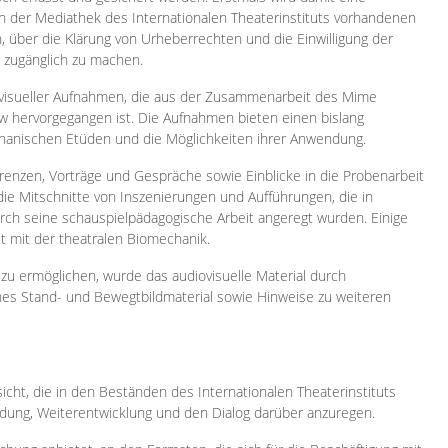
 in der Mediathek des Internationalen Theaterinstituts vorhandenen
, über die Klärung von Urheberrechten und die Einwilligung der
e zugänglich zu machen.
ovisueller Aufnahmen, die aus der Zusammenarbeit des Mime
 hervorgegangen ist. Die Aufnahmen bieten einen bislang
chanischen Etüden und die Möglichkeiten ihrer Anwendung.
enzen, Vorträge und Gespräche sowie Einblicke in die Probenarbeit
e Mitschnitte von Inszenierungen und Aufführungen, die in
h seine schauspielpädagogische Arbeit angeregt wurden. Einige
it mit der theatralen Biomechanik.
zu ermöglichen, wurde das audiovisuelle Material durch
sches Stand- und Bewegtbildmaterial sowie Hinweise zu weiteren
icht, die in den Beständen des Internationalen Theaterinstituts
ung, Weiterentwicklung und den Dialog darüber anzuregen.