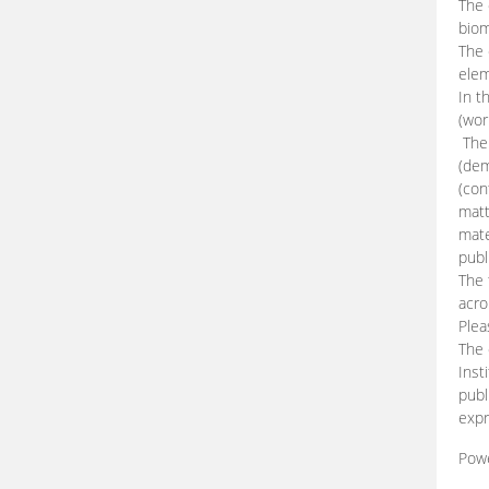
The 
biom
The
elem
In t
(wor
The 
(dem
(con
matt
mate
publ
The 
acro
Plea
The 
Inst
publ
expr
Pow