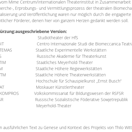
vom Mime Centrum/Internationalen Theaterinstitut in Zusammenarbeit 
erche-, Erprobungs- und Vermittlungsprozess der theatralen Biomechan
talisierung und Veröffentlichung waren nur möglich durch die engagiert
ntlicher Förderer, denen hier von ganzem Herzen gedankt werden soll.
ürzung:
ausgeschriebene Version:
Studiotheater der HfS
BIT
Centro Internazionale Studi die Biomeccanica Teatr
TEMAS
Staatliche Experimentelle Werkstätten
IS
Russische Akademie für Theaterkunst
TIM
Staatliches Meyerhold-Theater
RM
Staatliche Höhere Regiewerkstätten
YTM
Staatliche Höhere Theaterwerkstätten
Hochschule für Schauspielkunst „Ernst Busch“
AT
Moskauer Künstlertheater
RKOMPROS
Volkskommissariat für Bildungswesen der RSFSR
SR
Russische Sozialistische Föderative Sowjetrepublik
M Meyerhold-Theater
n ausführlichen Text zu Genese und Kontext des Projekts von Thilo Wit