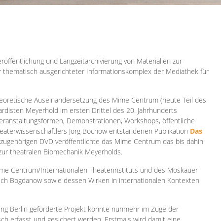
röffentlichung und Langzeitarchivierung von Materialien zur
er thematisch ausgerichteter Informationskomplex der Mediathek für
 theoretische Auseinandersetzung des Mime Centrum (heute Teil des
ardisten Meyerhold im ersten Drittel des 20. Jahrhunderts
 Veranstaltungsformen, Demonstrationen, Workshops, öffentliche
heaterwissenschaftlers Jörg Bochow entstandenen Publikation
Das
azugehörigen DVD veröffentlichte das Mime Centrum das bis dahin
 zur theatralen Biomechanik Meyerholds.
ime Centrum/Internationalen Theaterinstituts und des Moskauer
sch Bogdanow sowie dessen Wirken in internationalen Kontexten
ung Berlin geförderte Projekt konnte nunmehr im Zuge der
isch erfasst und gesichert werden. Erstmals wird damit eine