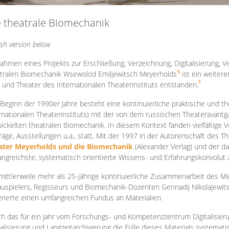
e theatrale Biomechanik
ish version below
ahmen eines Projekts zur Erschließung, Verzeichnung, Digitalisierung, Ve
1
tralen Biomechanik Wsewolod Emiljewitsch Meyerholds
ist ein weiter
2
 und Theater des Internationalen Theaterinstituts entstanden.
 Beginn der 1990er Jahre besteht eine kontinuierliche praktische und
rnationalen Theaterinstituts) mit der von dem russischen Theateravantg
ickelten theatralen Biomechanik. In diesem Kontext fanden vielfältige
räge, Ausstellungen u.a., statt. Mit d
er 1997 in der Autorenschaft des T
ater Meyerholds und die Biomechanik
(Alexander Verlag) und der d
ngreichste, systematisch orientierte Wissens- und Erfahrungskonvolut
mittlerweile mehr als 25-jährige kontinuierliche Zusammenarb
eit des M
uspielers, Regisseurs und Biomechanik-Dozenten Gennadij Nikolajewit
rierte einen umfangreichen Fundus an Materialien.
h das für ein Jahr vom Forschungs- und Kompetenzzentrum Digitalisier
talisierung und Langzeitarchivierung die Fülle dieses Materials systemat