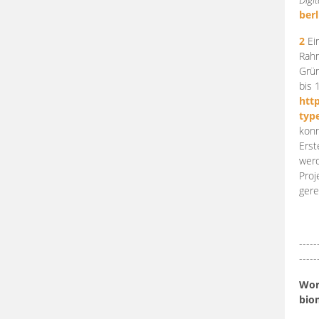
berl
2
Ein
Rahm
Grün
bis 
htt
typ
konn
Erst
werd
Proj
gere
-----
-----
Work
bio