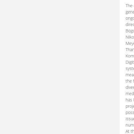
The 
gene
ongo
dire
Bogd
Niko
Meye
Than
Kom
Digi
syst
mean
the 
dive
medi
has 
proj
poss
issu
nume
At t