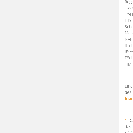
Regi
GW
Thea
HfS
Scha
Mch
NA
Bil
RSF
Föde
TI
Eine
des 
hier
1
Da
das
Digi