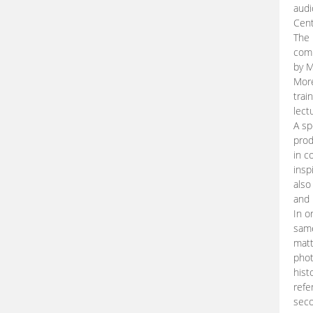
audi
Cent
The 
comp
by M
More
trai
lect
A sp
prod
in c
insp
also
and 
In o
same
matt
phot
hist
refe
seco