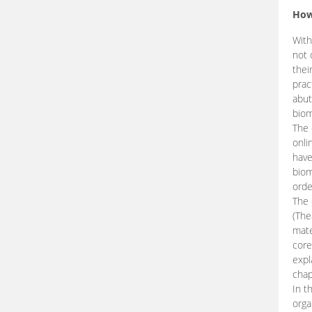
How
With
not 
thei
prac
abut
biom
The 
onli
have
biom
orde
The
(The
mate
core
expl
chap
In t
orga