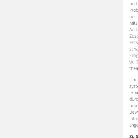
und 
Prob
beso
Mits
Auff
Zus
ents
scha
Eini
viel
thea
Um e
syst
ermö
durc
unve
Bewe
Info
ange
Zu 