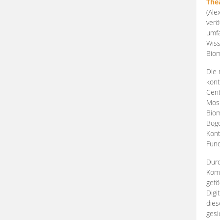
The
(Ale
verö
umfa
Wiss
Biom
Die 
kont
Cent
Mosk
Biom
Bogd
Kont
Fund
Durc
Komp
gefö
Digi
dies
gesi