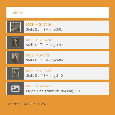
Bilder
MCB-IMG-10419
Stella Duff; BM-img-3-8c
MCB-IMG-10420
Stella Duff; BM-img-3-9a
MCB-IMG-10421
Stella Duff; BM-img-3-9b
MCB-IMG-10422
Stella Duff; BM-img-3-10
MCB-IMG-11765
Etüde „Der Steinwurf“; BM-img-99-1
Zurück
1
2
3
4
5
6
7
8
9
Vor