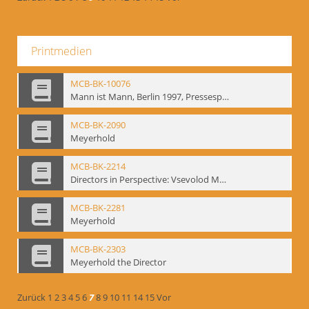
Printmedien
MCB-BK-10076
Mann ist Mann, Berlin 1997, Pressespiegel - interne Signatur: BM-prt-262-24
MCB-BK-2090
Meyerhold
MCB-BK-2214
Directors in Perspective: Vsevolod Meyerhold - interne Signatur BM-prt-6
MCB-BK-2281
Meyerhold
MCB-BK-2303
Meyerhold the Director
Zurück
1
2
3
4
5
6
7
8
9
10
11
14
15
Vor