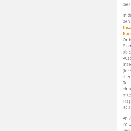
dies
In d
den 
Ins
Kon
Ordn
Biom
als 
Ausb
Insz
(Ins
theo
Refl
einz
mite
Frag
ist 
An v
im O
verw