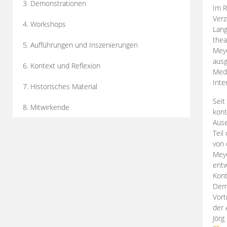
3. Demonstrationen
Im R
Verz
4. Workshops
Lang
thea
5. Aufführungen und Inszenierungen
Mey
ausg
6. Kontext und Reflexion
Medi
Inte
7. Historisches Material
Seit
8. Mitwirkende
kont
Aus
Teil
von 
Meye
entw
Kont
Demo
Vort
der 
Jörg