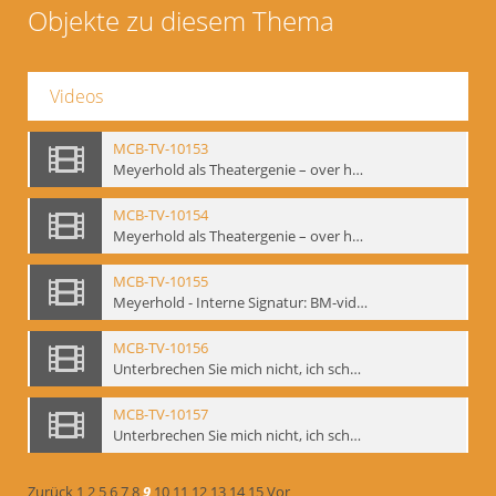
Objekte zu diesem Thema
Videos
MCB-TV-10153
Meyerhold als Theatergenie – over het mechanik van de acteursexpressie, Ausschnitt 4 - Interne Signatur: BM-vid-108_A4
MCB-TV-10154
Meyerhold als Theatergenie – over het mechanik van de acteursexpressie, Ausschnitt 5 - Interne Signatur: BM-vid-108_A5
MCB-TV-10155
Meyerhold - Interne Signatur: BM-vid-116
MCB-TV-10156
Unterbrechen Sie mich nicht, ich schweige!, Berlin 2006 - Interne Signatur: BM-vid-126
MCB-TV-10157
Unterbrechen Sie mich nicht, ich schweige!, Berlin 2006 - Interne Signatur: BM-vid-127
Zurück
1
2
5
6
7
8
9
10
11
12
13
14
15
Vor