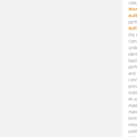
cate
Wor
Auf
perf
Ref
the 
comp
unde
(dem
basi
perf
and 
conn
pres
matt
At v
made
mate
term
Inte
publ