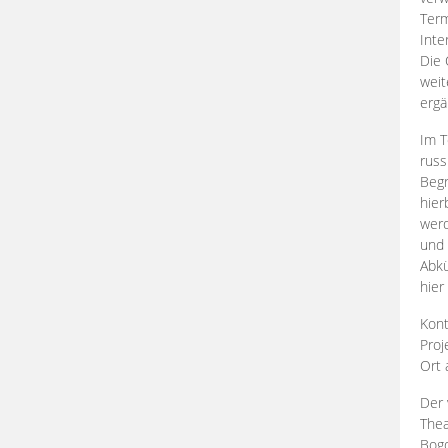
Term
Inte
Die 
weit
ergä
Im T
russ
Begr
hier
werd
und 
Abkü
hier
Kont
Proj
Ort
Der 
Thea
Bogd