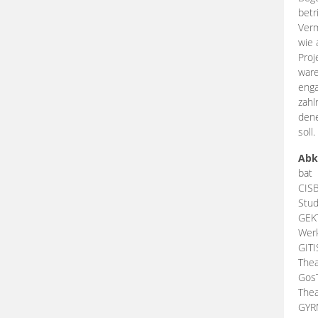
betr
Verm
wie 
Proj
ware
enga
zahl
dene
soll.
Abk
bat
CIS
Stud
GEK
Werk
GIT
Thea
Gos
Thea
GY