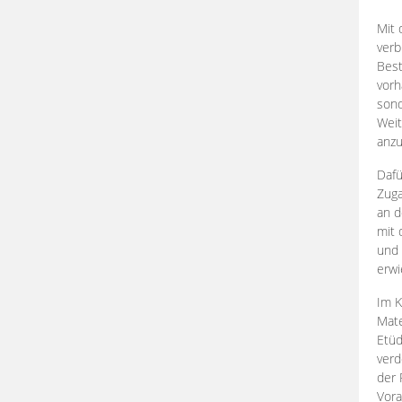
Mit 
verb
Best
vorh
son
Weit
anzu
Dafü
Zuga
an d
mit 
und 
erwi
Im K
Mate
Etü
verd
der 
Vora