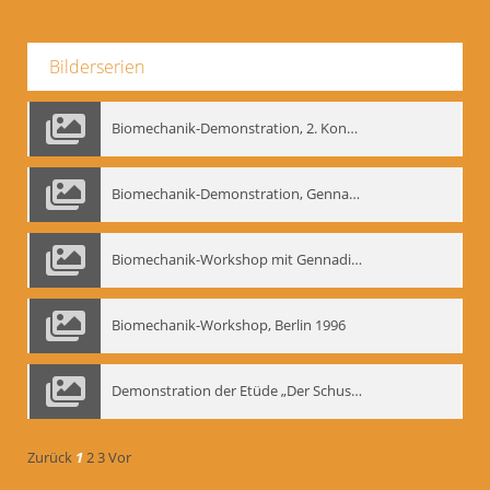
Bilderserien
Biomechanik-Demonstration, 2. Kongress der EMF, Mai 1995
Biomechanik-Demonstration, Gennadij Bogdanow im Berliner Ensemble, 04.10.1991
Biomechanik-Workshop mit Gennadij Nikolajewitsch Bogdanow im Mime Centrum Berlin, 1991
Biomechanik-Workshop, Berlin 1996
Demonstration der Etüde „Der Schuss mit dem Bogen“ durch Gennadij Nikolajewitsch Bogdanow, Berlin 1991
Zurück
1
2
3
Vor