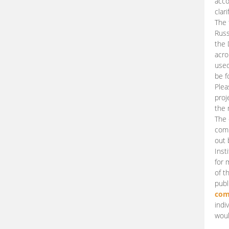
acco
clari
The 
Russ
the 
acro
used
be f
Plea
proj
the 
The 
comm
out 
Inst
for 
of t
publ
com
indi
woul