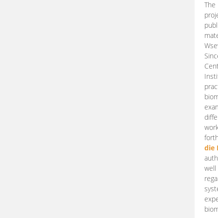
The 
proj
publ
mate
Wsew
Sinc
Cent
Inst
prac
biom
exam
diff
work
fort
die
auth
well
rega
syst
expe
biom