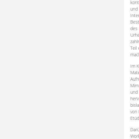
kont
und 
Inte
Best
des 
Urhe
zahl
Teil
mac
Im K
Mate
Aufn
Mime
und
herv
bisl
von 
Etüd
Darü
Work