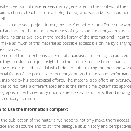
extensive pool of material was mainly generated in the context of the 
biomechanics teacher Gennadij Bogdanow, who was advised in biomechan
elf.
ks to a one year project funding by the Kompetenz- und Forschungszentru
rd and secure the material by means of digitisation and long-term archivi
lete holdings available in the media library of the International Theatre
o make as much of this material as possible accessible online by clarify
ies involved.
he core of the collection is a series of audiovisual recordings, produ
rdings provide a unique insight into the complex of the biomechanical 
over one can find material which documents training routines and works
ecial focus of the project are recordings of productions and performan
 inspired by his pedagogical efforts. The material also offers an overvie
rder to facilitate a differentiated and at the same time systematic appro
ographs, in part previously unpublished texts, historical still and movin
secondary literature.
 to use the information complex:
 the publication of the material we hope to not only make them access
tice and discourse and to stir the dialogue abut history and perspective