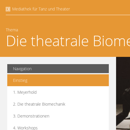
Mediathek für Tanz und Theater
Thema
Die theatrale Biom
Navigation
Einstieg
1. Meyerhold
2. Die theatrale Biomechanik
3. Demonstrationen
4. Workshops