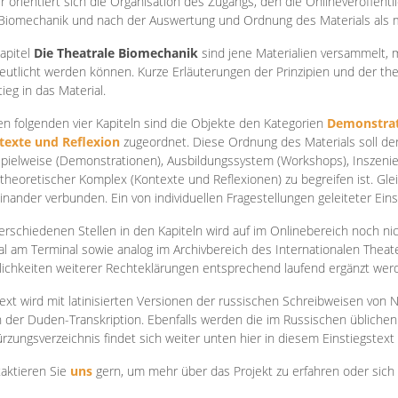
r orientiert sich die Organisation des Zugangs, den die Onlineveröffentl
Biomechanik und nach der Auswertung und Ordnung des Materials als
apite
l
Die Theatrale Biomechanik
sind jene Materialien versammelt,
eutlicht werden können. Kurze Erläuterungen der Prinzipien und der t
tieg in das Material.
en folgenden vier Kapiteln sind die Objekte den Kategorien
Demonstrat
texte und Reflexion
zugeordnet. Diese Ordnung des Materials soll d
Spielweise (Demonstrationen), Ausbildungssystem (Workshops), Inszen
theoretischer Komplex (Kontexte und Reflexionen) zu begreifen ist. Gle
inander verbunden. Ein von individuellen Fragestellungen geleiteter Einst
erschiedenen Stellen in den Kapiteln wird auf im Onlinebereich noch nic
tal am Terminal sowie analog im Archivbereich des Internationalen Theate
ichkeiten weiterer Rechteklärungen entsprechend laufend ergänzt wer
ext wird mit latinisierten Versionen der russischen Schreibweisen von N
 der Duden-Transkription. Ebenfalls werden die im Russischen üblichen
rzungsverzeichnis findet sich weiter unten hier in diesem Einstiegstext
aktieren Sie
uns
gern, um mehr über das Projekt zu erfahren oder sich