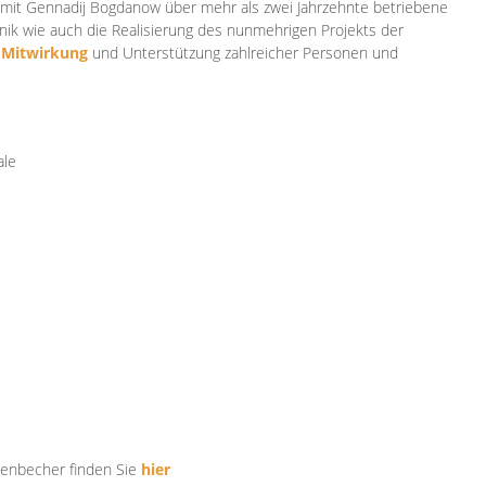
mit Gennadij Bogdanow über mehr als zwei Jahrzehnte betriebene
ik wie auch die Realisierung des nunmehrigen Projekts der
e
Mitwirkung
und Unterstützung zahlr
eicher Personen und
ale
tenbecher finden Sie
hier