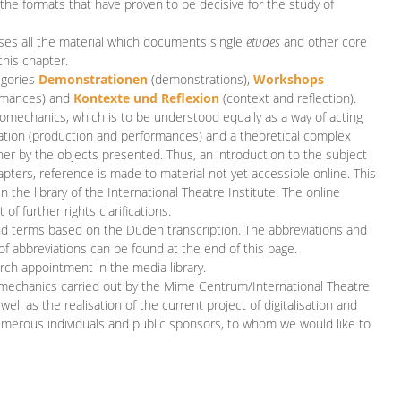
 the formats that have proven to be decisive for the study of
es all the material which documents single
etudes
and other core
this chapter.
egories
D
emonstrationen
(demonstrations),
Workshops
rmances)
and
Kontexte und Reflexion
(context and reflection).
iomechanics, which is to be understood equally as a way of acting
eation (production and performances) and a theoretical complex
her by the objects presented. Thus, an introduction to the subject
apters, reference is made to material not yet accessible online. This
n the library of the International Theatre Institute. The online
 further rights clarifications.
and terms based on the Duden transcription. The abbreviations and
of abbreviations can be found at the end of this page.
rch appointment in the media library.
omechanics carried out by the Mime Centrum/International Theatre
ll as the realisation of the current project of digitalisation and
merous individuals and public sponsors, to whom we would like to