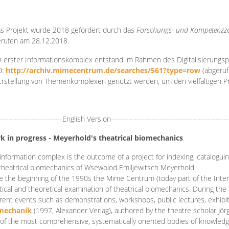
s Projekt wurde 2018 gefördert durch das
Forschungs- und Kompetenzze
rufen am 28.12.2018.
 erster Informationskomplex entstand im Rahmen des Digitalisierungsp
0:
http://archiv.mimecentrum.de/searches/561?type=row
(abgeruf
Erstellung von Themenkomplexen genutzt werden, um den vielfältigen 
-------------------------English Version----------------------------------------------
k in progress - Meyerhold's theatrical biomechanics
information complex is the outcome of a project for indexing, cataloguing,
theatrical biomechanics of Wsewolod Emiljewitsch Meyerhold.
e the beginning of the 1990s the Mime Centrum (today part of the Intern
tical and theoretical examination of theatrical biomechanics. During t
erent events such as demonstrations, workshops, public lectures, exhibi
mechanik
(1997, Alexander Verlag), authored by the theatre scholar Jö
of the most comprehensive, systematically oriented bodies of knowledg