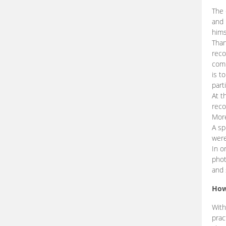
The 
and 
hims
Than
reco
comp
is t
part
At t
reco
More
A sp
were
In o
phot
and 
How
With
prac