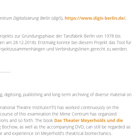
ntrum Digitalisierung
Berlin
(
digiS
),
https://www.digis-berlin.de/
,
rojekts zur Gründungsphase der Tanzfabrik Berlin von 1978 bis
en am 28.12.2018). Erstmalig konnte bei diesem Projekt das Tool für
Projektzusammenhängen und Verbindungslinien gerecht zu werden.
-------
 digitising, publishing and long-term archiving of diverse material on
ational Theatre Institute/ITI) has worked continuously on the
he course of this examination the Mime Centrum has organized
tions and so forth. The book
Das Theater Meyerholds und die
rg Bochow, as well as the accompanying DVD, can still be regarded as
e and experience on Meyerhold's theatrical biomechanics.