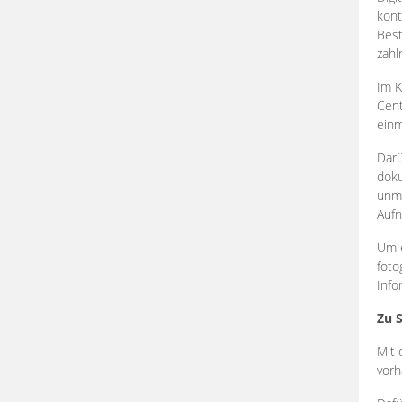
kont
Best
zahl
Im K
Cent
einm
Darü
doku
unmi
Aufn
Um e
foto
Info
Zu 
Mit 
vorh