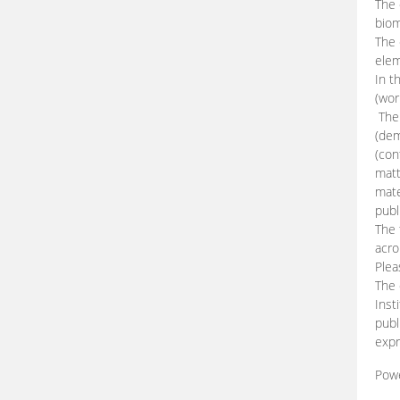
The 
biom
The
elem
In t
(wor
The 
(dem
(con
matt
mate
publ
The 
acro
Plea
The 
Inst
publ
expr
Pow