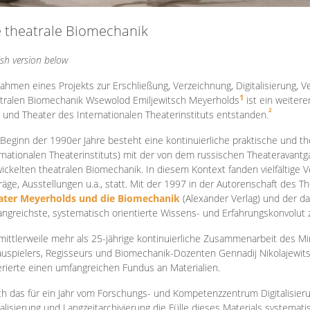
e theatrale Biomechanik
ish version below
ahmen eines Projekts zur Erschließung, Verzeichnung, Digitalisierung, Ve
1
tralen Biomechanik Wsewolod Emiljewitsch Meyerholds
ist ein weiter
2
 und Theater des Internationalen Theaterinstituts entstanden.
 Beginn der 1990er Jahre besteht eine kontinuierliche praktische und
rnationalen Theaterinstituts) mit der von dem russischen Theateravantg
ickelten theatralen Biomechanik. In diesem Kontext fanden vielfältige
räge, Ausstellungen u.a., statt. Mit d
er 1997 in der Autorenschaft des T
ater Meyerholds und die Biomechanik
(Alexander Verlag) und der d
ngreichste, systematisch orientierte Wissens- und Erfahrungskonvolut
mittlerweile mehr als 25-jährige kontinuierliche Zusammenarb
eit des M
uspielers, Regisseurs und Biomechanik-Dozenten Gennadij Nikolajewit
rierte einen umfangreichen Fundus an Materialien.
h das für ein Jahr vom Forschungs- und Kompetenzzentrum Digitalisier
talisierung und Langzeitarchivierung die Fülle dieses Materials systemat