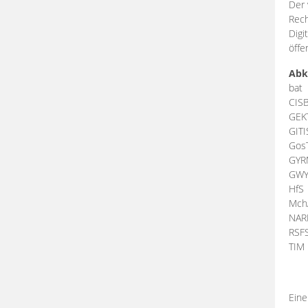
Der 
Rech
Digi
öffe
Abk
bat
CIS
GEK
GIT
Gos
GY
GW
HfS
Mch
NA
RSF
TI
Eine