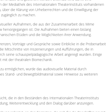
 in der Mediathek des Internationalen Theaterinstituts vorhandenen
, über die Klärung von Urheberrechten und die Einwilligung der
e zugänglich zu machen.
ovisueller Aufnahmen, die aus der Zusammenarbeit des Mime
 hervorgegangen ist. Die Aufnahmen bieten einen bislang
chanischen Etüden und die Möglichkeiten ihrer Anwendung.
enzen, Vorträge und Gespräche sowie Einblicke in die Probenarbeit
e Mitschnitte von Inszenierungen und Aufführungen, die in
h seine schauspielpädagogische Arbeit angeregt wurden. Einige
it mit der theatralen Biomechanik.
zu ermöglichen, wurde das audiovisuelle Material durch
sches Stand- und Bewegtbildmaterial sowie Hinweise zu weiteren
icht, die in den Beständen des Internationalen Theaterinstituts
ung, Weiterentwicklung und den Dialog darüber anzuregen.