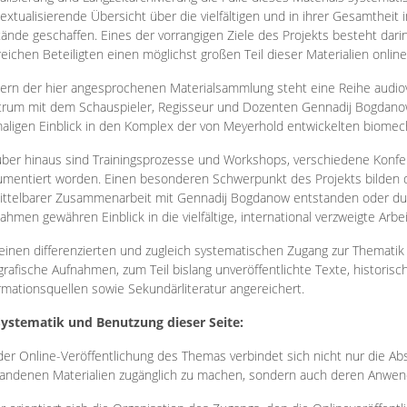
extualisierende Übersicht über die vielfältigen und in ihrer Gesamtheit
ände geschaffen. Eines der vorrangigen Ziele des Projekts besteht darin
reichen Beteiligten einen möglichst großen Teil dieser Materialien onlin
ern der hier angesprochenen Materialsammlung steht eine Reihe audi
rum mit dem Schauspieler, Regisseur und Dozenten Gennadij Bogdanow
aligen Einblick in den Komplex der von Meyerhold entwickelten biome
ber hinaus sind Trainingsprozesse und Workshops, verschiedene Konfer
mentiert worden. Einen besonderen Schwerpunkt des Projekts bilden di
ttelbarer Zusammenarbeit mit Gennadij Bogdanow entstanden oder durc
ahmen gewähren Einblick in die vielfältige, international verzweigte Arbe
inen differenzierten und zugleich systematischen Zugang zur Thematik 
grafische Aufnahmen, zum Teil bislang unveröffentlichte Texte, histori
rmationsquellen sowie Sekundärliteratur angereichert.
Systematik und Benutzung dieser Seite:
der Online-Veröffentlichung des Themas verbindet sich nicht nur die Abs
andenen Materialien zugänglich zu machen, sondern auch deren Anwend