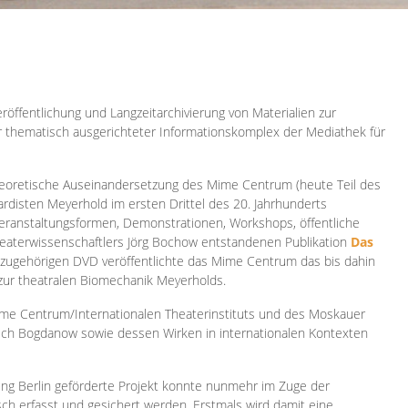
röffentlichung und Langzeitarchivierung von Materialien zur
er thematisch ausgerichteter Informationskomplex der Mediathek für
 theoretische Auseinandersetzung des Mime Centrum (heute Teil des
ardisten Meyerhold im ersten Drittel des 20. Jahrhunderts
 Veranstaltungsformen, Demonstrationen, Workshops, öffentliche
heaterwissenschaftlers Jörg Bochow entstandenen Publikation
Das
azugehörigen DVD veröffentlichte das Mime Centrum das bis dahin
 zur theatralen Biomechanik Meyerholds.
ime Centrum/Internationalen Theaterinstituts und des Moskauer
sch Bogdanow sowie dessen Wirken in internationalen Kontexten
ung Berlin geförderte Projekt konnte nunmehr im Zuge der
isch erfasst und gesichert werden. Erstmals wird damit eine