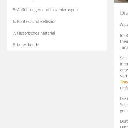
5. Aufführungen und Inszenierungen
Di
6. Kontext und Reflexion
Engl
7. Historisches Material
Im R
thea
8. Mitwirkende
Tanz
Seit
Inte
entw
Vort
The
umfa
Die 
Scha
gene
Durc
Digi