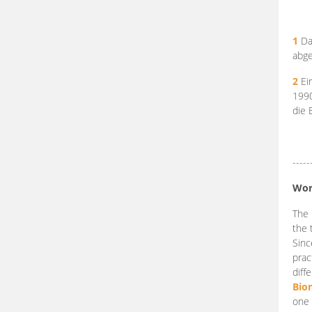
1
Da
abge
2
Ein
199
die 
-----
Wor
The 
the 
Sinc
prac
diff
Bio
one 