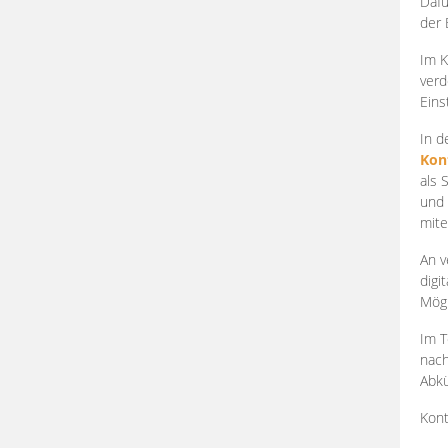
Dafü
der 
Im K
verd
Eins
In d
Kon
als 
und 
mite
An v
digi
Mögl
Im T
nach
Abkü
Kont