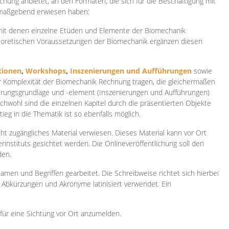
ichung anbietet, an den Formaten, die sich für die Beschäftigung mit
 maßgebend erwiesen haben:
 mit denen einzelne Etüden und Elemente der Biomechanik
heoretischen Voraussetzungen der Biomechanik ergänzen diesen
ionen
,
Workshops
,
Inszenierungen und Aufführungen
sowie
er Komplexität der Biomechanik Rechnung tragen, die gleichermaßen
ierungsgrundlage und -element (Inszenierungen und Aufführungen)
ichwohl sind die einzelnen Kapitel durch die präsentierten Objekte
ieg in die Thematik ist so ebenfalls möglich.
ht zugängliches Material verwiesen. Dieses Material kann vor Ort
rinstituts gesichtet werden. Die Onlineveröffentlichung soll den
den.
amen und Begriffen gearbeitet. Die Schreibweise richtet sich hierbei
 Abkürzungen und Akronyme latinisiert verwendet. Ein
 für eine Sichtung vor Ort anzumelden.