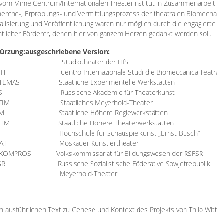
vom Mime Centrum/Internationalen Theaterinstitut in Zusammenarbeit 
erche-, Erprobungs- und Vermittlungsprozess der theatralen Biomechan
talisierung und Veröffentlichung waren nur möglich durch die engagiert
ntlicher Förderer, denen hier von ganzem Herzen gedankt werden soll.
ürzung:
ausgeschriebene Version:
Studiotheater der HfS
BIT
Centro Internazionale Studi die Biomeccanica Teatr
TEMAS
Staatliche Experimentelle Werkstätten
IS
Russische Akademie für Theaterkunst
TIM
Staatliches Meyerhold-Theater
RM
Staatliche Höhere Regiewerkstätten
YTM
Staatliche Höhere Theaterwerkstätten
Hochschule für Schauspielkunst „Ernst Busch“
AT
Moskauer Künstlertheater
RKOMPROS
Volkskommissariat für Bildungswesen der RSFSR
SR
Russische Sozialistische Föderative Sowjetrepublik
M Meyerhold-Theater
n ausführlichen Text zu Genese und Kontext des Projekts von Thilo Wit