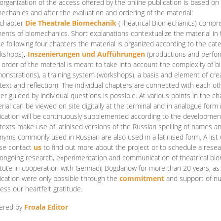
organization of the access offered by the online publication is based on
echanics and after the evaluation and ordering of the material:
 chapter
Die Theatrale Biomechanik
(Theatrical Biomechanics)
compris
ents of biomechanics. Short explanations contextualize the material in 
he following four chapters the material is organized according to the cat
kshops)
,
Inszenierungen und Aufführungen
(productions and perfo
order of the material is meant to take into account the complexity of b
onstrations), a training system (workshops), a basis and element of cr
text and reflection). The individual chapters are connected with each ot
er guided by individual questions is possible. At various points in the ch
rial can be viewed on site digitally at the terminal and in analogue form i
ication will be continuously supplemented according to the development of
texts make use of latinised versions of the Russian spelling of names 
nyms commonly used in Russian are also used in a latinised form. A list 
se contact
us
to find out more about the project or to schedule a resea
ongoing research, experimentation and communication of theatrical bi
itute in cooperation with Gennadij Bogdanow for more than 20 years, as we
ication were only possible through the
commitment
and support of nu
ess our heartfelt gratitude.
ered by
Froala Editor