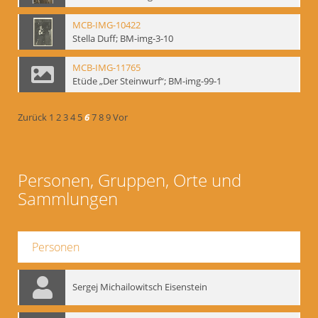
MCB-IMG-10422
Stella Duff; BM-img-3-10
MCB-IMG-11765
Etüde „Der Steinwurf“; BM-img-99-1
Zurück
1
2
3
4
5
6
7
8
9
Vor
Personen, Gruppen, Orte und
Sammlungen
Personen
Sergej Michailowitsch Eisenstein