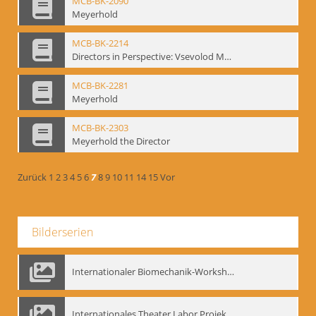
MCB-BK-2090
Meyerhold
MCB-BK-2214
Directors in Perspective: Vsevolod Meyerhold - interne Signatur BM-prt-6
MCB-BK-2281
Meyerhold
MCB-BK-2303
Meyerhold the Director
Zurück
1
2
3
4
5
6
7
8
9
10
11
14
15
Vor
Bilderserien
Internationaler Biomechanik-Workshop, Moskau 1993
Internationales Theater Labor Projekt: Play Don Juan