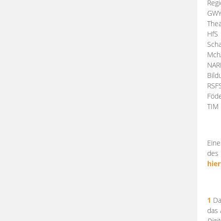
Regi
GW
Thea
HfS
Scha
Mch
NA
Bil
RSF
Föde
TI
Eine
des 
hier
1
Da
das
Digi