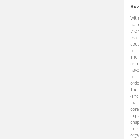
How
With
not 
thei
prac
abut
biom
The 
onli
have
biom
orde
The
(The
mate
core
expl
chap
In t
orga