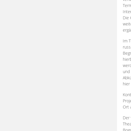
Term
Inte
Die 
weit
ergä
Im T
russ
Begr
hier
werd
und 
Abkü
hier
Kont
Proj
Ort
Der 
Thea
Bogd