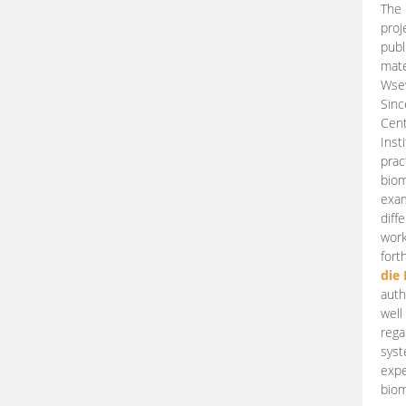
The 
proj
publ
mate
Wsew
Sinc
Cent
Inst
prac
biom
exam
diff
work
fort
die
auth
well
rega
syst
expe
biom