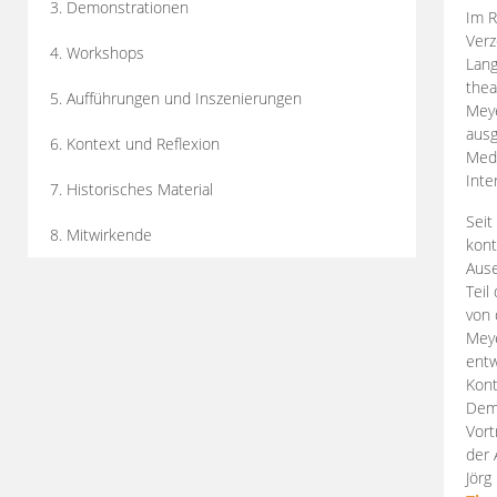
3. Demonstrationen
Im R
Verz
4. Workshops
Lang
thea
5. Aufführungen und Inszenierungen
Mey
ausg
6. Kontext und Reflexion
Medi
Inte
7. Historisches Material
Seit
8. Mitwirkende
kont
Aus
Teil
von 
Meye
entw
Kont
Demo
Vort
der 
Jörg