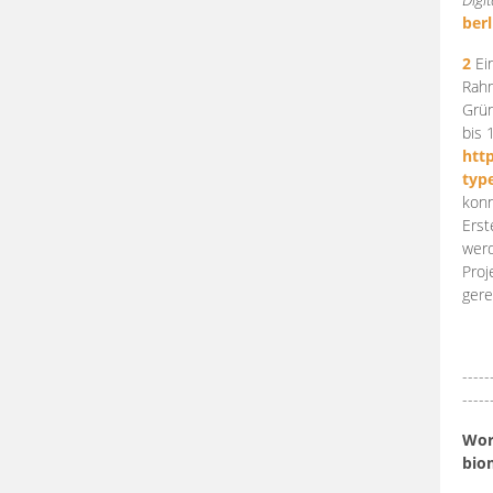
berl
2
Ein
Rahm
Grün
bis 
htt
typ
konn
Erst
werd
Proj
gere
-----
-----
Work
bio