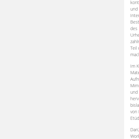
kont
und 
Inte
Best
des 
Urhe
zahl
Teil
mac
Im K
Mate
Aufn
Mime
und
herv
bisl
von 
Etüd
Darü
Work