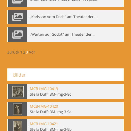
„Karlsson vom Dach“ am Theater der Satire, Moskau 1985
„Warten auf Godot“ am Theater der Saire, Moskau 1980er
Zurück
1
2
3
Vor
Bilder
MCB-IMG-10419
Stella Duff; BM-img-3-8c
MCB-IMG-10420
Stella Duff; BM-img-3-9a
MCB-IMG-10421
Stella Duff; BM-img-3-9b