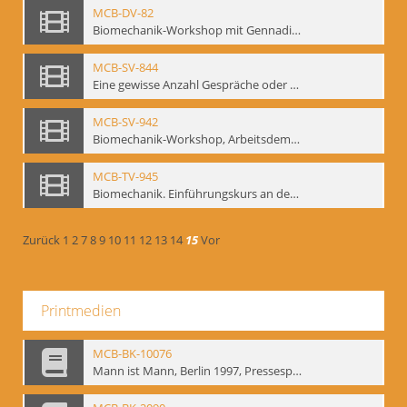
MCB-DV-82
Biomechanik-Workshop mit Gennadij Bogdanow, Berlin, 1997
MCB-SV-844
Eine gewisse Anzahl Gespräche oder das völlig unbearbeitete Stundenbuch, Berlin 1995.
MCB-SV-942
Biomechanik-Workshop, Arbeitsdemonstration in der Staatsoper unter den Linden 2002
MCB-TV-945
Biomechanik. Einführungskurs an der HfS "Ernst Busch" 1995 (Vorarbeiten zu den Inszenierungen von T. Ostermeier u. Chr. v. Treskow). Teil 2
Zurück
1
2
7
8
9
10
11
12
13
14
15
Vor
Printmedien
MCB-BK-10076
Mann ist Mann, Berlin 1997, Pressespiegel - interne Signatur: BM-prt-262-24