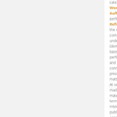
cate
Wor
Auf
perf
Ref
the 
comp
unde
(dem
basi
perf
and 
conn
pres
matt
At v
made
mate
term
Inte
publ