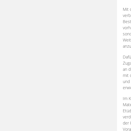
Mit 
verb
Best
vorh
son
Weit
anzu
Dafü
Zuga
an d
mit 
und 
erwi
Im K
Mate
Etü
verd
der 
Vora