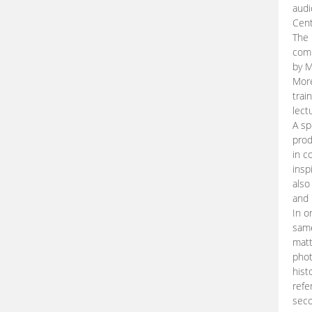
audi
Cent
The 
comp
by M
More
trai
lect
A sp
prod
in c
insp
also
and 
In o
same
matt
phot
hist
refe
seco