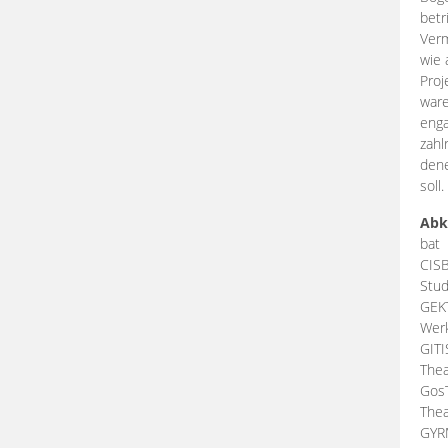
betr
Verm
wie 
Proj
ware
enga
zahl
dene
soll.
Abk
bat
CIS
Stud
GEK
Werk
GIT
Thea
Gos
Thea
GY