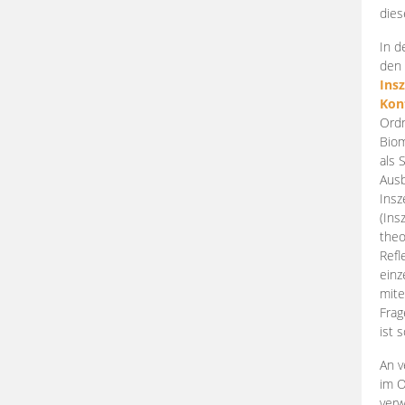
dies
In d
den 
Ins
Kon
Ordn
Biom
als 
Ausb
Insz
(Ins
theo
Refl
einz
mite
Frag
ist 
An v
im O
verw