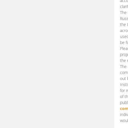
acco
clari
The 
Russ
the 
acro
used
be f
Plea
proj
the 
The 
comm
out 
Inst
for 
of t
publ
com
indi
woul