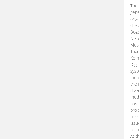
The 
gene
ongo
dire
Bogd
Niko
Meye
Than
Kom
Digi
syst
mean
the 
dive
medi
has 
proj
poss
issu
nume
At t