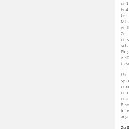
und 
Prob
beso
Mits
Auff
Zus
ents
scha
Eini
viel
thea
Um e
syst
ermö
durc
unve
Bewe
Info
ange
Zu 