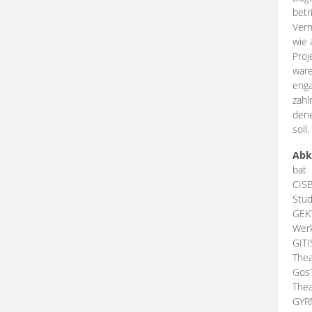
betr
Verm
wie 
Proj
ware
enga
zahl
dene
soll.
Abk
bat
CIS
Stud
GEK
Werk
GIT
Thea
Gos
Thea
GY