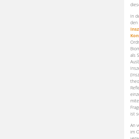
dies
In d
den 
Ins
Kon
Ordn
Biom
als 
Ausb
Insz
(Ins
theo
Refl
einz
mite
Frag
ist 
An v
im O
verw