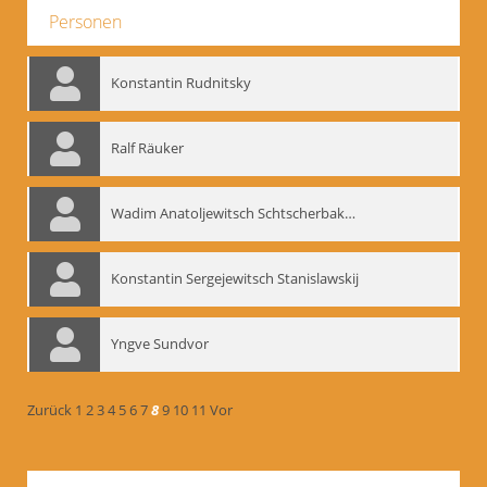
Personen
Konstantin Rudnitsky
Ralf Räuker
Wadim Anatoljewitsch Schtscherbakow
Konstantin Sergejewitsch Stanislawskij
Yngve Sundvor
Zurück
1
2
3
4
5
6
7
8
9
10
11
Vor