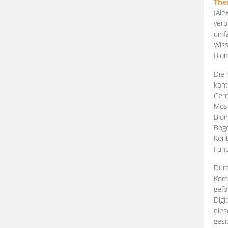
The
(Ale
verö
umfa
Wiss
Biom
Die 
kont
Cent
Mosk
Biom
Bogd
Kont
Fund
Durc
Komp
gefö
Digi
dies
gesi