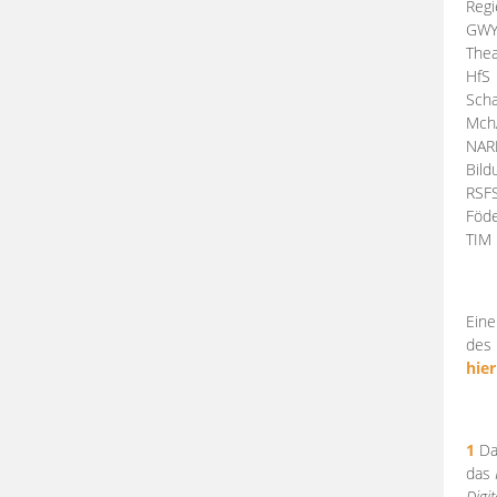
Regi
GW
Thea
HfS
Scha
Mch
NA
Bil
RSF
Föde
TI
Eine
des 
hier
1
Da
das
Digi