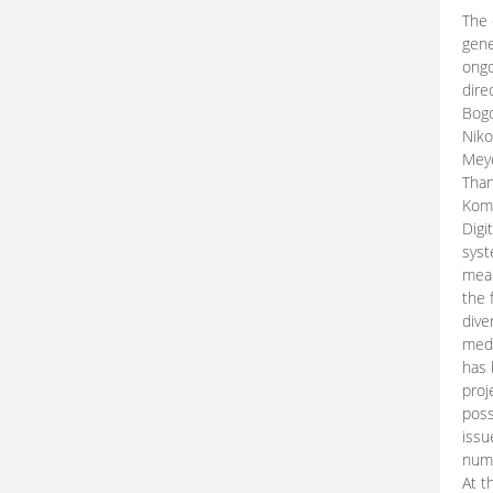
The 
gene
ongo
dire
Bogd
Niko
Meye
Than
Kom
Digi
syst
mean
the 
dive
medi
has 
proj
poss
issu
nume
At t