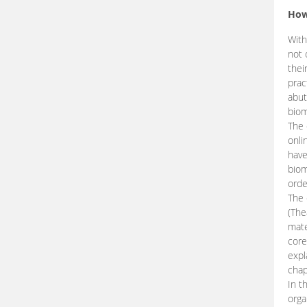
How
With
not 
thei
prac
abut
biom
The 
onli
have
biom
orde
The
(The
mate
core
expl
chap
In t
orga