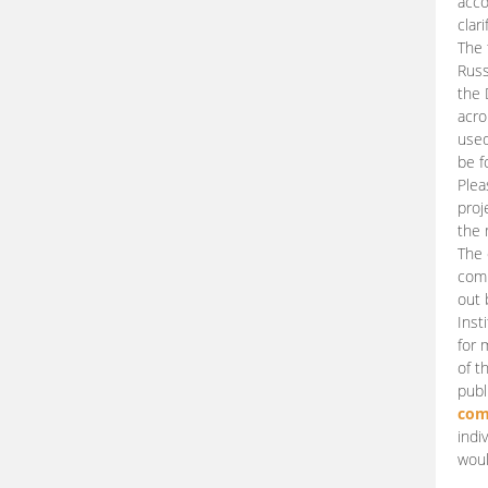
acco
clari
The 
Russ
the 
acro
used
be f
Plea
proj
the 
The 
comm
out 
Inst
for 
of t
publ
com
indi
woul