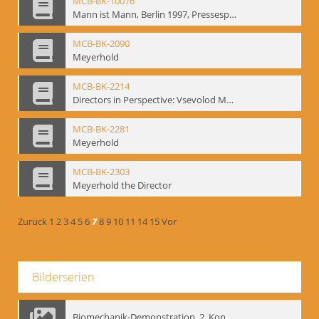
MCB-BK-10076
Mann ist Mann, Berlin 1997, Pressespiegel - interne Signatur: BM-prt-262-24
MCB-BK-2090
Meyerhold
MCB-BK-2214
Directors in Perspective: Vsevolod Meyerhold - interne Signatur BM-prt-6
MCB-BK-2281
Meyerhold
MCB-BK-2303
Meyerhold the Director
Zurück
1
2
3
4
5
6
7
8
9
10
11
14
15
Vor
Bilderserien
Biomechanik-Demonstration, 2. Kongress der EMF, Mai 1995