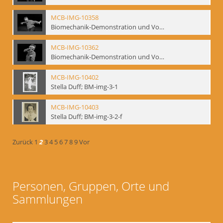
MCB-IMG-10358
Biomechanik-Demonstration und Vortrag, Berliner Ensemble, 04.10.1991
MCB-IMG-10362
Biomechanik-Demonstration und Vortrag, Berliner Ensemble, 04.10.1991
MCB-IMG-10402
Stella Duff; BM-img-3-1
MCB-IMG-10403
Stella Duff; BM-img-3-2-f
Zurück
1
2
3
4
5
6
7
8
9
Vor
Personen, Gruppen, Orte und
Sammlungen