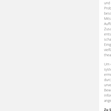
und 
Prob
beso
Mits
Auff
Zus
ents
scha
Eini
viel
thea
Um e
syst
ermö
durc
unve
Bewe
Info
ange
Zu 