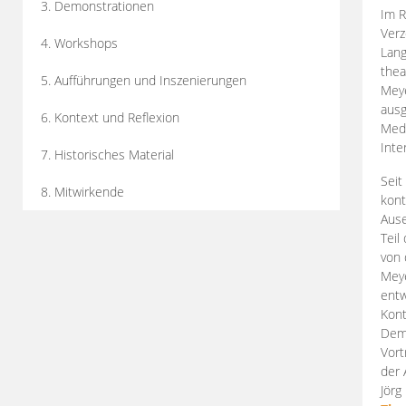
3. Demonstrationen
Im R
Verz
4. Workshops
Lang
thea
5. Aufführungen und Inszenierungen
Mey
ausg
6. Kontext und Reflexion
Medi
Inte
7. Historisches Material
Seit
8. Mitwirkende
kont
Aus
Teil
von 
Meye
entw
Kont
Demo
Vort
der 
Jörg