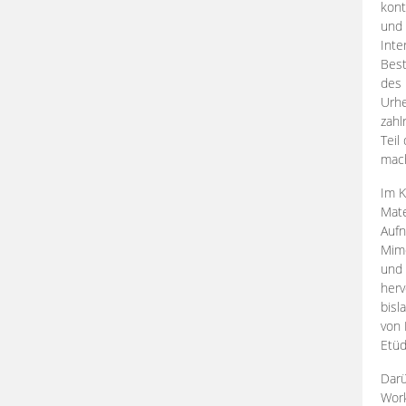
kont
und 
Inte
Best
des 
Urhe
zahl
Teil
mac
Im K
Mate
Aufn
Mime
und
herv
bisl
von 
Etüd
Darü
Work