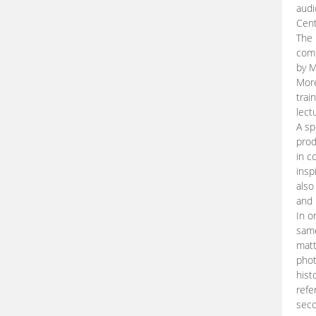
audi
Cent
The 
comp
by M
More
trai
lect
A sp
prod
in c
insp
also
and 
In o
same
matt
phot
hist
refe
seco