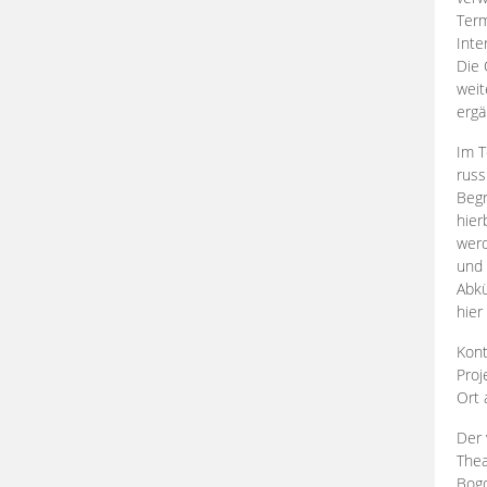
Term
Inte
Die 
weit
ergä
Im T
russ
Begr
hier
werd
und 
Abkü
hier
Kont
Proj
Ort
Der 
Thea
Bogd