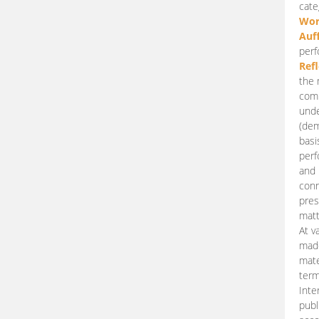
cate
Wor
Auf
perf
Ref
the 
comp
unde
(dem
basi
perf
and 
conn
pres
matt
At v
made
mate
term
Inte
publ