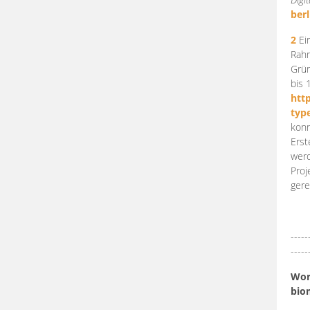
berl
2
Ein
Rahm
Grün
bis 
htt
typ
konn
Erst
werd
Proj
gere
-----
-----
Work
bio