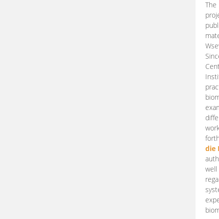
The 
proj
publ
mate
Wsew
Sinc
Cent
Inst
prac
biom
exam
diff
work
fort
die
auth
well
rega
syst
expe
biom