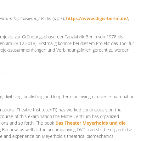
ntrum Digitalisierung
Berlin
(
digiS
),
https://www.digis-berlin.de/
,
rojekts zur Gründungsphase der Tanzfabrik Berlin von 1978 bis
en am 28.12.2018). Erstmalig konnte bei diesem Projekt das Tool für
Projektzusammenhängen und Verbindungslinien gerecht zu werden.
-------
 digitising, publishing and long-term archiving of diverse material on
ational Theatre Institute/ITI) has worked continuously on the
he course of this examination the Mime Centrum has organized
tions and so forth. The book
Das Theater Meyerholds und die
rg Bochow, as well as the accompanying DVD, can still be regarded as
e and experience on Meyerhold's theatrical biomechanics.