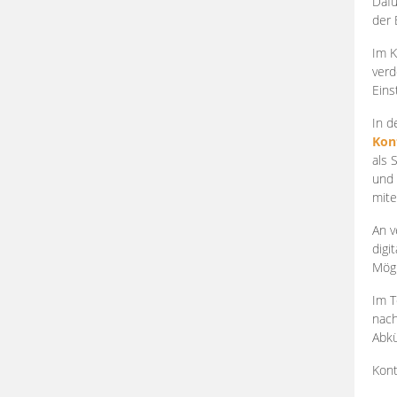
Dafü
der 
Im K
verd
Eins
In d
Kon
als 
und 
mite
An v
digi
Mögl
Im T
nach
Abkü
Kont