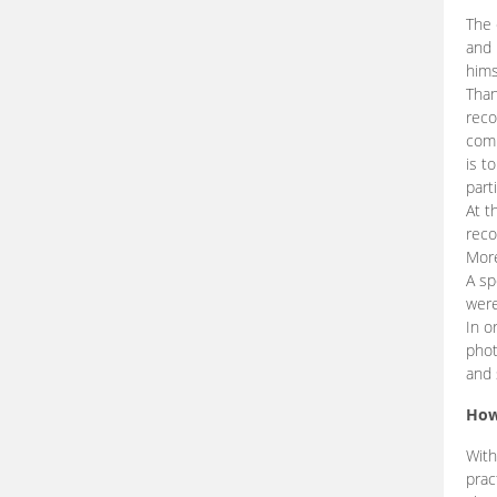
The 
and 
hims
Than
reco
comp
is t
part
At t
reco
More
A sp
were
In o
phot
and 
How
With
prac