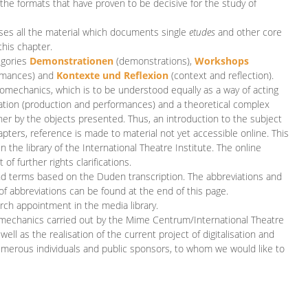
 the formats that have proven to be decisive for the study of
es all the material which documents single
etudes
and other core
this chapter.
egories
D
emonstrationen
(demonstrations),
Workshops
rmances)
and
Kontexte und Reflexion
(context and reflection).
iomechanics, which is to be understood equally as a way of acting
eation (production and performances) and a theoretical complex
her by the objects presented. Thus, an introduction to the subject
apters, reference is made to material not yet accessible online. This
n the library of the International Theatre Institute. The online
 further rights clarifications.
and terms based on the Duden transcription. The abbreviations and
of abbreviations can be found at the end of this page.
rch appointment in the media library.
omechanics carried out by the Mime Centrum/International Theatre
ll as the realisation of the current project of digitalisation and
merous individuals and public sponsors, to whom we would like to