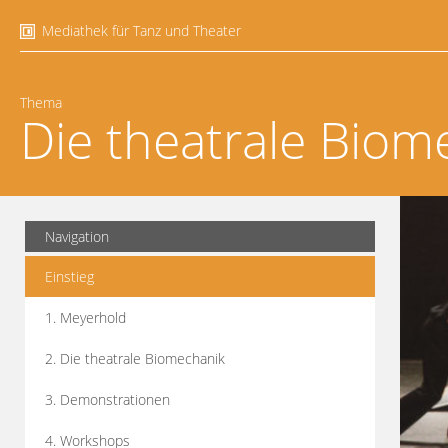
Mediathek für Tanz und Theater
Thema
Die theatrale Biom
Navigation
Einstieg
1. Meyerhold
2. Die theatrale Biomechanik
3. Demonstrationen
4. Workshops