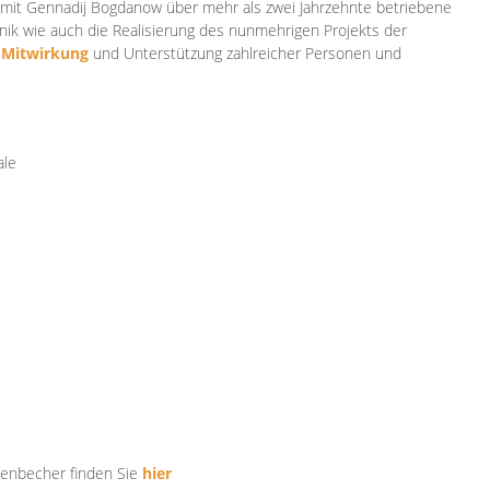
mit Gennadij Bogdanow über mehr als zwei Jahrzehnte betriebene
ik wie auch die Realisierung des nunmehrigen Projekts der
e
Mitwirkung
und Unterstützung zahlr
eicher Personen und
ale
tenbecher finden Sie
hier