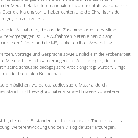
 in der Mediathek des Internationalen Theaterinstituts vorhandenen
, über die Klärung von Urheberrechten und die Einwilligung der
e zugänglich zu machen.
ovisueller Aufnahmen, die aus der Zusammenarbeit des Mime
 hervorgegangen ist. Die Aufnahmen bieten einen bislang
chanischen Etüden und die Möglichkeiten ihrer Anwendung.
enzen, Vorträge und Gespräche sowie Einblicke in die Probenarbeit
e Mitschnitte von Inszenierungen und Aufführungen, die in
h seine schauspielpädagogische Arbeit angeregt wurden. Einige
it mit der theatralen Biomechanik.
zu ermöglichen, wurde das audiovisuelle Material durch
sches Stand- und Bewegtbildmaterial sowie Hinweise zu weiteren
icht, die in den Beständen des Internationalen Theaterinstituts
ung, Weiterentwicklung und den Dialog darüber anzuregen.