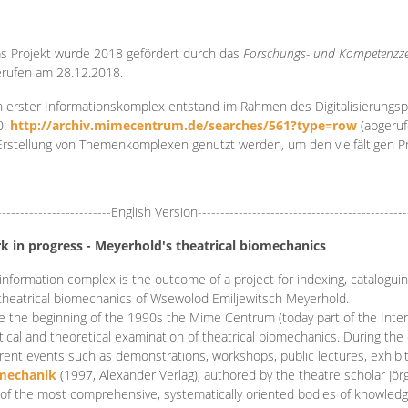
s Projekt wurde 2018 gefördert durch das
Forschungs- und Kompetenzze
rufen am 28.12.2018.
 erster Informationskomplex entstand im Rahmen des Digitalisierungsp
0:
http://archiv.mimecentrum.de/searches/561?type=row
(abgeruf
Erstellung von Themenkomplexen genutzt werden, um den vielfältigen 
-------------------------English Version----------------------------------------------
k in progress - Meyerhold's theatrical biomechanics
information complex is the outcome of a project for indexing, cataloguing,
theatrical biomechanics of Wsewolod Emiljewitsch Meyerhold.
e the beginning of the 1990s the Mime Centrum (today part of the Intern
tical and theoretical examination of theatrical biomechanics. During t
erent events such as demonstrations, workshops, public lectures, exhibi
mechanik
(1997, Alexander Verlag), authored by the theatre scholar Jö
of the most comprehensive, systematically oriented bodies of knowledg