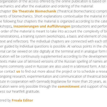
organization of the access offered by the online publication is based on
echanics and after the evaluation and ordering of the material:
 chapter
Die Theatrale Biomechanik
(Theatrical Biomechanics)
compris
ents of biomechanics. Short explanations contextualize the material in 
he following four chapters the material is organized according to the cat
kshops)
,
Inszenierungen und Aufführungen
(productions and perfo
order of the material is meant to take into account the complexity of b
onstrations), a training system (workshops), a basis and element of cr
text and reflection). The individual chapters are connected with each ot
er guided by individual questions is possible. At various points in the ch
rial can be viewed on site digitally at the terminal and in analogue form i
ication will be continuously supplemented according to the development of
texts make use of latinised versions of the Russian spelling of names 
nyms commonly used in Russian are also used in a latinised form. A list 
se contact
us
to find out more about the project or to schedule a resea
ongoing research, experimentation and communication of theatrical bi
itute in cooperation with Gennadij Bogdanow for more than 20 years, as we
ication were only possible through the
commitment
and support of nu
ess our heartfelt gratitude.
ered by
Froala Editor