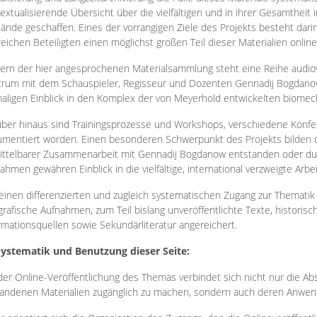
extualisierende Übersicht über die vielfältigen und in ihrer Gesamtheit
ände geschaffen. Eines der vorrangigen Ziele des Projekts besteht darin
reichen Beteiligten einen möglichst großen Teil dieser Materialien onlin
ern der hier angesprochenen Materialsammlung steht eine Reihe audi
rum mit dem Schauspieler, Regisseur und Dozenten Gennadij Bogdanow
aligen Einblick in den Komplex der von Meyerhold entwickelten biome
ber hinaus sind Trainingsprozesse und Workshops, verschiedene Konfer
mentiert worden. Einen besonderen Schwerpunkt des Projekts bilden di
ttelbarer Zusammenarbeit mit Gennadij Bogdanow entstanden oder durc
ahmen gewähren Einblick in die vielfältige, international verzweigte Arbe
inen differenzierten und zugleich systematischen Zugang zur Thematik 
grafische Aufnahmen, zum Teil bislang unveröffentlichte Texte, histori
rmationsquellen sowie Sekundärliteratur angereichert.
Systematik und Benutzung dieser Seite:
der Online-Veröffentlichung des Themas verbindet sich nicht nur die Abs
andenen Materialien zugänglich zu machen, sondern auch deren Anwend