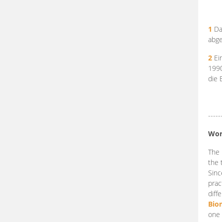
1
Da
abge
2
Ein
199
die 
-----
Wor
The 
the 
Sinc
prac
diff
Bio
one 