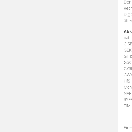
Der 
Rech
Digi
öffe
Abk
bat
CIS
GEK
GIT
Gos
GY
GW
HfS
Mch
NA
RSF
TI
Eine