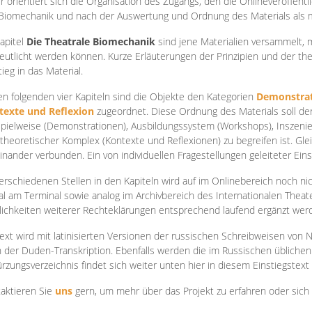
r orientiert sich die Organisation des Zugangs, den die Onlineveröffentl
Biomechanik und nach der Auswertung und Ordnung des Materials als
apite
l
Die Theatrale Biomechanik
sind jene Materialien versammelt,
eutlicht werden können. Kurze Erläuterungen der Prinzipien und der t
tieg in das Material.
en folgenden vier Kapiteln sind die Objekte den Kategorien
Demonstrat
texte und Reflexion
zugeordnet. Diese Ordnung des Materials soll d
Spielweise (Demonstrationen), Ausbildungssystem (Workshops), Inszen
theoretischer Komplex (Kontexte und Reflexionen) zu begreifen ist. Gle
inander verbunden. Ein von individuellen Fragestellungen geleiteter Einst
erschiedenen Stellen in den Kapiteln wird auf im Onlinebereich noch nic
tal am Terminal sowie analog im Archivbereich des Internationalen Theate
ichkeiten weiterer Rechteklärungen entsprechend laufend ergänzt wer
ext wird mit latinisierten Versionen der russischen Schreibweisen von N
 der Duden-Transkription. Ebenfalls werden die im Russischen üblichen
rzungsverzeichnis findet sich weiter unten hier in diesem Einstiegstext
aktieren Sie
uns
gern, um mehr über das Projekt zu erfahren oder sich