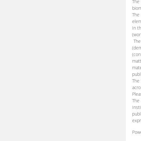
The 
biom
The
elem
In t
(wor
The 
(dem
(con
matt
mate
publ
The 
acro
Plea
The 
Inst
publ
expr
Pow