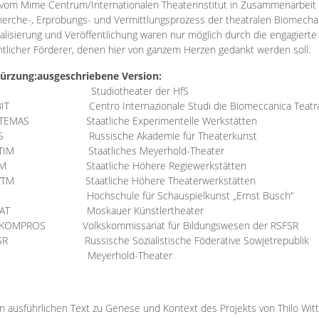
vom Mime Centrum/Internationalen Theaterinstitut in Zusammenarbeit 
erche-, Erprobungs- und Vermittlungsprozess der theatralen Biomechan
talisierung und Veröffentlichung waren nur möglich durch die engagiert
ntlicher Förderer, denen hier von ganzem Herzen gedankt werden soll.
ürzung:
ausgeschriebene Version:
Studiotheater der HfS
BIT
Centro Internazionale Studi die Biomeccanica Teatr
TEMAS
Staatliche Experimentelle Werkstätten
IS
Russische Akademie für Theaterkunst
TIM
Staatliches Meyerhold-Theater
RM
Staatliche Höhere Regiewerkstätten
YTM
Staatliche Höhere Theaterwerkstätten
Hochschule für Schauspielkunst „Ernst Busch“
AT
Moskauer Künstlertheater
RKOMPROS
Volkskommissariat für Bildungswesen der RSFSR
SR
Russische Sozialistische Föderative Sowjetrepublik
M Meyerhold-Theater
n ausführlichen Text zu Genese und Kontext des Projekts von Thilo Wit