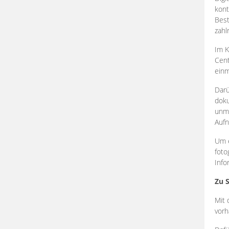
kont
Best
zahl
Im K
Cent
einm
Darü
doku
unmi
Aufn
Um e
foto
Info
Zu 
Mit 
vorh