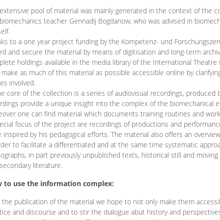
extensive pool of material was mainly generated in the context of the 
biomechanics teacher Gennadij Bogdanow, who was advised in biomechan
elf.
ks to a one year project funding by the Kompetenz- und Forschungszentru
rd and secure the material by means of digitisation and long-term archivi
lete holdings available in the media library of the International Theatre
o make as much of this material as possible accessible online by clarify
ies involved.
he core of the collection is a series of audiovisual recordings, produ
rdings provide a unique insight into the complex of the biomechanical 
over one can find material which documents training routines and works
ecial focus of the project are recordings of productions and performan
 inspired by his pedagogical efforts. The material also offers an overvie
rder to facilitate a differentiated and at the same time systematic appro
ographs, in part previously unpublished texts, historical still and movin
secondary literature.
 to use the information complex:
 the publication of the material we hope to not only make them access
tice and discourse and to stir the dialogue abut history and perspective