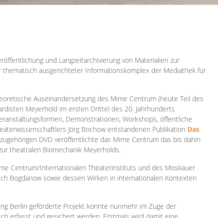
röffentlichung und Langzeitarchivierung von Materialien zur
er thematisch ausgerichteter Informationskomplex der Mediathek für
 theoretische Auseinandersetzung des Mime Centrum (heute Teil des
ardisten Meyerhold im ersten Drittel des 20. Jahrhunderts
 Veranstaltungsformen, Demonstrationen, Workshops, öffentliche
heaterwissenschaftlers Jörg Bochow entstandenen Publikation
Das
azugehörigen DVD veröffentlichte das Mime Centrum das bis dahin
 zur theatralen Biomechanik Meyerholds.
ime Centrum/Internationalen Theaterinstituts und des Moskauer
sch Bogdanow sowie dessen Wirken in internationalen Kontexten
ung Berlin geförderte Projekt konnte nunmehr im Zuge der
isch erfasst und gesichert werden. Erstmals wird damit eine