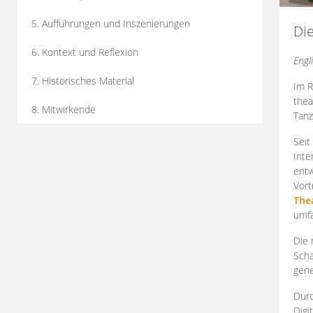
5. Aufführungen und Inszenierungen
Di
6. Kontext und Reflexion
Engl
7. Historisches Material
Im R
thea
8. Mitwirkende
Tanz
Seit
Inte
entw
Vort
The
umfa
Die 
Scha
gene
Durc
Digi