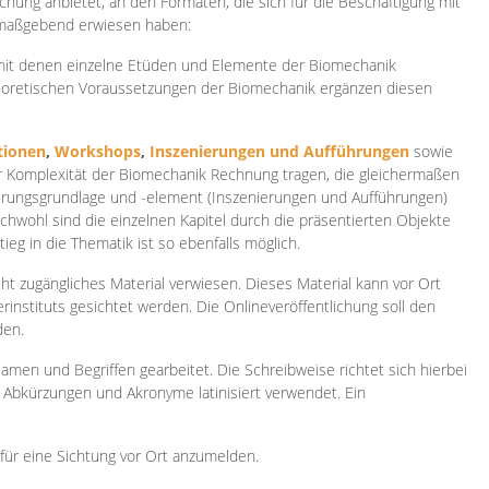
ichung anbietet, an den Formaten, die sich für die Beschäftigung mit
 maßgebend erwiesen haben:
 mit denen einzelne Etüden und Elemente der Biomechanik
heoretischen Voraussetzungen der Biomechanik ergänzen diesen
ionen
,
Workshops
,
Inszenierungen und Aufführungen
sowie
er Komplexität der Biomechanik Rechnung tragen, die gleichermaßen
ierungsgrundlage und -element (Inszenierungen und Aufführungen)
ichwohl sind die einzelnen Kapitel durch die präsentierten Objekte
ieg in die Thematik ist so ebenfalls möglich.
ht zugängliches Material verwiesen. Dieses Material kann vor Ort
rinstituts gesichtet werden. Die Onlineveröffentlichung soll den
den.
amen und Begriffen gearbeitet. Die Schreibweise richtet sich hierbei
 Abkürzungen und Akronyme latinisiert verwendet. Ein
 für eine Sichtung vor Ort anzumelden.