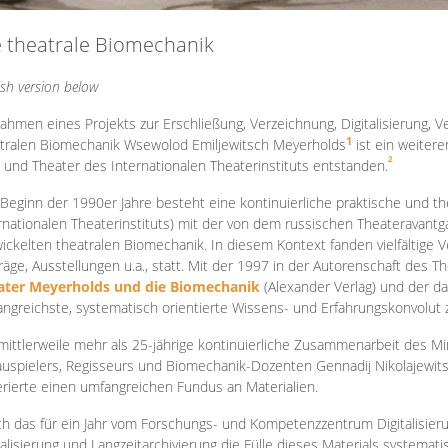
e theatrale Biomechanik
ish version below
ahmen eines Projekts zur Erschließung, Verzeichnung, Digitalisierung, Ve
1
tralen Biomechanik Wsewolod Emiljewitsch Meyerholds
ist ein weiter
2
 und Theater des Internationalen Theaterinstituts entstanden.
 Beginn der 1990er Jahre besteht eine kontinuierliche praktische und
rnationalen Theaterinstituts) mit der von dem russischen Theateravantg
ickelten theatralen Biomechanik. In diesem Kontext fanden vielfältige
räge, Ausstellungen u.a., statt. Mit d
er 1997 in der Autorenschaft des T
ater Meyerholds und die Biomechanik
(Alexander Verlag) und der d
ngreichste, systematisch orientierte Wissens- und Erfahrungskonvolut
mittlerweile mehr als 25-jährige kontinuierliche Zusammenarb
eit des M
uspielers, Regisseurs und Biomechanik-Dozenten Gennadij Nikolajewit
rierte einen umfangreichen Fundus an Materialien.
h das für ein Jahr vom Forschungs- und Kompetenzzentrum Digitalisier
talisierung und Langzeitarchivierung die Fülle dieses Materials systemat