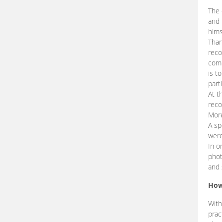
The 
and 
hims
Than
reco
comp
is t
part
At t
reco
More
A sp
were
In o
phot
and 
How
With
prac