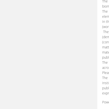
The 
biom
The
elem
In t
(wor
The 
(dem
(con
matt
mate
publ
The 
acro
Plea
The 
Inst
publ
expr
Pow