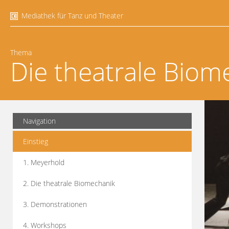
Mediathek für Tanz und Theater
Thema
Die theatrale Biom
Navigation
Einstieg
1. Meyerhold
2. Die theatrale Biomechanik
3. Demonstrationen
4. Workshops