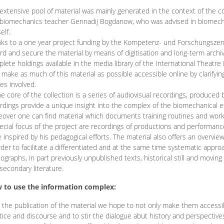
extensive pool of material was mainly generated in the context of the 
biomechanics teacher Gennadij Bogdanow, who was advised in biomechan
elf.
ks to a one year project funding by the Kompetenz- und Forschungszentru
rd and secure the material by means of digitisation and long-term archivi
lete holdings available in the media library of the International Theatre
o make as much of this material as possible accessible online by clarify
ies involved.
he core of the collection is a series of audiovisual recordings, produ
rdings provide a unique insight into the complex of the biomechanical 
over one can find material which documents training routines and works
ecial focus of the project are recordings of productions and performan
 inspired by his pedagogical efforts. The material also offers an overvie
rder to facilitate a differentiated and at the same time systematic appro
ographs, in part previously unpublished texts, historical still and movin
secondary literature.
 to use the information complex:
 the publication of the material we hope to not only make them access
tice and discourse and to stir the dialogue abut history and perspective