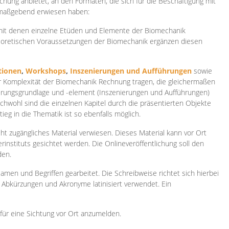
ichung anbietet, an den Formaten, die sich für die Beschäftigung mit
 maßgebend erwiesen haben:
 mit denen einzelne Etüden und Elemente der Biomechanik
heoretischen Voraussetzungen der Biomechanik ergänzen diesen
ionen
,
Workshops
,
Inszenierungen und Aufführungen
sowie
er Komplexität der Biomechanik Rechnung tragen, die gleichermaßen
ierungsgrundlage und -element (Inszenierungen und Aufführungen)
ichwohl sind die einzelnen Kapitel durch die präsentierten Objekte
ieg in die Thematik ist so ebenfalls möglich.
ht zugängliches Material verwiesen. Dieses Material kann vor Ort
rinstituts gesichtet werden. Die Onlineveröffentlichung soll den
den.
amen und Begriffen gearbeitet. Die Schreibweise richtet sich hierbei
 Abkürzungen und Akronyme latinisiert verwendet. Ein
 für eine Sichtung vor Ort anzumelden.