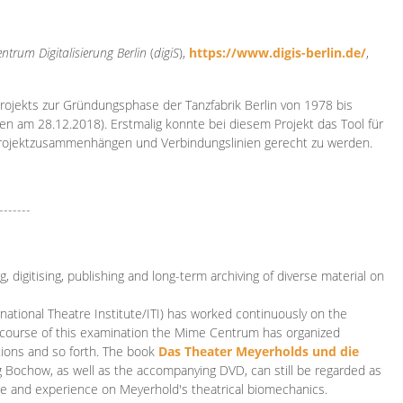
ntrum Digitalisierung
Berlin
(
digiS
),
https://www.digis-berlin.de/
,
rojekts zur Gründungsphase der Tanzfabrik Berlin von 1978 bis
en am 28.12.2018). Erstmalig konnte bei diesem Projekt das Tool für
Projektzusammenhängen und Verbindungslinien gerecht zu werden.
-------
 digitising, publishing and long-term archiving of diverse material on
ational Theatre Institute/ITI) has worked continuously on the
he course of this examination the Mime Centrum has organized
tions and so forth. The book
Das Theater Meyerholds und die
rg Bochow, as well as the accompanying DVD, can still be regarded as
e and experience on Meyerhold's theatrical biomechanics.