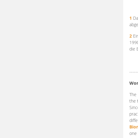
1
Da
abge
2
Ein
199
die 
-----
Wor
The 
the 
Sinc
prac
diff
Bio
one 