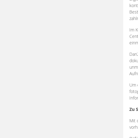
kont
Best
zahl
Im K
Cent
einm
Darü
doku
unmi
Aufn
Um e
foto
Info
Zu 
Mit 
vorh