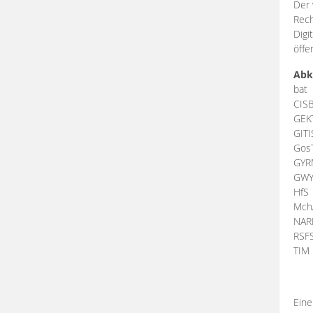
Der 
Rech
Digi
öffe
Abk
bat
CIS
GEK
GIT
Gos
GY
GW
HfS
Mch
NA
RSF
TI
Eine