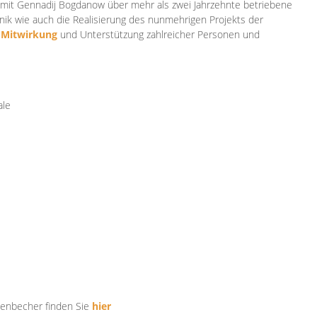
mit Gennadij Bogdanow über mehr als zwei Jahrzehnte betriebene
ik wie auch die Realisierung des nunmehrigen Projekts der
e
Mitwirkung
und Unterstützung zahlr
eicher Personen und
ale
tenbecher finden Sie
hier