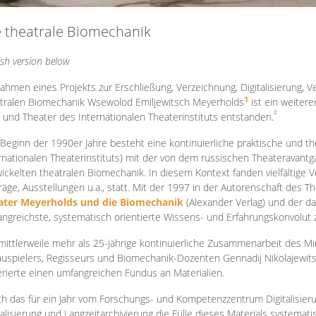
e theatrale Biomechanik
ish version below
ahmen eines Projekts zur Erschließung, Verzeichnung, Digitalisierung, Ve
1
tralen Biomechanik Wsewolod Emiljewitsch Meyerholds
ist ein weiter
2
 und Theater des Internationalen Theaterinstituts entstanden.
 Beginn der 1990er Jahre besteht eine kontinuierliche praktische und
rnationalen Theaterinstituts) mit der von dem russischen Theateravantg
ickelten theatralen Biomechanik. In diesem Kontext fanden vielfältige
räge, Ausstellungen u.a., statt. Mit d
er 1997 in der Autorenschaft des T
ater Meyerholds und die Biomechanik
(Alexander Verlag) und der d
ngreichste, systematisch orientierte Wissens- und Erfahrungskonvolut
mittlerweile mehr als 25-jährige kontinuierliche Zusammenarb
eit des M
uspielers, Regisseurs und Biomechanik-Dozenten Gennadij Nikolajewit
rierte einen umfangreichen Fundus an Materialien.
h das für ein Jahr vom Forschungs- und Kompetenzzentrum Digitalisier
talisierung und Langzeitarchivierung die Fülle dieses Materials systemat