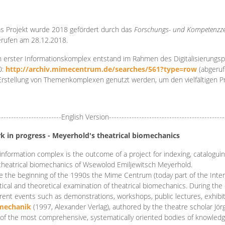
s Projekt wurde 2018 gefördert durch das
Forschungs- und Kompetenzze
rufen am 28.12.2018.
 erster Informationskomplex entstand im Rahmen des Digitalisierungsp
0:
http://archiv.mimecentrum.de/searches/561?type=row
(abgeruf
Erstellung von Themenkomplexen genutzt werden, um den vielfältigen 
-------------------------English Version----------------------------------------------
k in progress - Meyerhold's theatrical biomechanics
information complex is the outcome of a project for indexing, cataloguing,
theatrical biomechanics of Wsewolod Emiljewitsch Meyerhold.
e the beginning of the 1990s the Mime Centrum (today part of the Intern
tical and theoretical examination of theatrical biomechanics. During t
erent events such as demonstrations, workshops, public lectures, exhibi
mechanik
(1997, Alexander Verlag), authored by the theatre scholar Jö
of the most comprehensive, systematically oriented bodies of knowledg