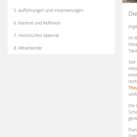
5. Aufführungen und Inszenierungen
Di
6. Kontext und Reflexion
Engl
7. Historisches Material
Im R
thea
8. Mitwirkende
Tanz
Seit
Inte
entw
Vort
The
umfa
Die 
Scha
gene
Durc
Digi