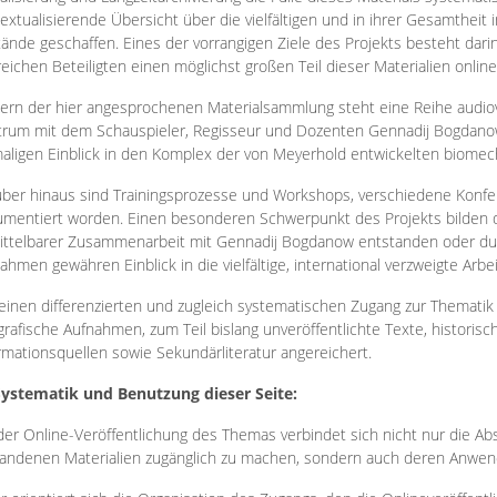
extualisierende Übersicht über die vielfältigen und in ihrer Gesamtheit
ände geschaffen. Eines der vorrangigen Ziele des Projekts besteht darin
reichen Beteiligten einen möglichst großen Teil dieser Materialien onlin
ern der hier angesprochenen Materialsammlung steht eine Reihe audi
rum mit dem Schauspieler, Regisseur und Dozenten Gennadij Bogdanow
aligen Einblick in den Komplex der von Meyerhold entwickelten biome
ber hinaus sind Trainingsprozesse und Workshops, verschiedene Konfer
mentiert worden. Einen besonderen Schwerpunkt des Projekts bilden di
ttelbarer Zusammenarbeit mit Gennadij Bogdanow entstanden oder durc
ahmen gewähren Einblick in die vielfältige, international verzweigte Arbe
inen differenzierten und zugleich systematischen Zugang zur Thematik 
grafische Aufnahmen, zum Teil bislang unveröffentlichte Texte, histori
rmationsquellen sowie Sekundärliteratur angereichert.
Systematik und Benutzung dieser Seite:
der Online-Veröffentlichung des Themas verbindet sich nicht nur die Abs
andenen Materialien zugänglich zu machen, sondern auch deren Anwend