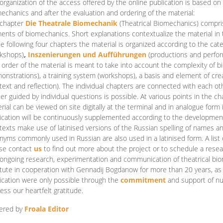
organization of the access offered by the online publication is based on
echanics and after the evaluation and ordering of the material:
 chapter
Die Theatrale Biomechanik
(Theatrical Biomechanics)
compris
ents of biomechanics. Short explanations contextualize the material in 
he following four chapters the material is organized according to the cat
kshops)
,
Inszenierungen und Aufführungen
(productions and perfo
order of the material is meant to take into account the complexity of b
onstrations), a training system (workshops), a basis and element of cr
text and reflection). The individual chapters are connected with each ot
er guided by individual questions is possible. At various points in the ch
rial can be viewed on site digitally at the terminal and in analogue form i
ication will be continuously supplemented according to the development of
texts make use of latinised versions of the Russian spelling of names 
nyms commonly used in Russian are also used in a latinised form. A list 
se contact
us
to find out more about the project or to schedule a resea
ongoing research, experimentation and communication of theatrical bi
itute in cooperation with Gennadij Bogdanow for more than 20 years, as we
ication were only possible through the
commitment
and support of nu
ess our heartfelt gratitude.
ered by
Froala Editor