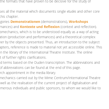
 the formats that have proven to be decisive for the study of
es all the material which documents single
etudes
and other core
this chapter.
egories
D
emonstrationen
(demonstrations),
Workshops
rmances)
and
Kontexte und Reflexion
(context and reflection).
iomechanics, which is to be understood equally as a way of acting
eation (production and performances) and a theoretical complex
her by the objects presented. Thus, an introduction to the subject
apters, reference is made to material not yet accessible online. This
n the library of the International Theatre Institute. The online
 further rights clarifications.
and terms based on the Duden transcription. The abbreviations and
of abbreviations can be found at the end of this page.
rch appointment in the media library.
omechanics carried out by the Mime Centrum/International Theatre
ll as the realisation of the current project of digitalisation and
merous individuals and public sponsors, to whom we would like to