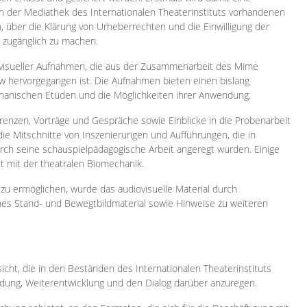
 in der Mediathek des Internationalen Theaterinstituts vorhandenen
, über die Klärung von Urheberrechten und die Einwilligung der
e zugänglich zu machen.
ovisueller Aufnahmen, die aus der Zusammenarbeit des Mime
 hervorgegangen ist. Die Aufnahmen bieten einen bislang
chanischen Etüden und die Möglichkeiten ihrer Anwendung.
enzen, Vorträge und Gespräche sowie Einblicke in die Probenarbeit
e Mitschnitte von Inszenierungen und Aufführungen, die in
h seine schauspielpädagogische Arbeit angeregt wurden. Einige
it mit der theatralen Biomechanik.
zu ermöglichen, wurde das audiovisuelle Material durch
sches Stand- und Bewegtbildmaterial sowie Hinweise zu weiteren
icht, die in den Beständen des Internationalen Theaterinstituts
ung, Weiterentwicklung und den Dialog darüber anzuregen.