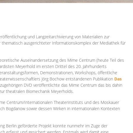
röffentlichung und Langzeitarchivierung von Materialien zur
er thematisch ausgerichteter Informationskomplex der Mediathek für
 theoretische Auseinandersetzung des Mime Centrum (heute Teil des
ardisten Meyerhold im ersten Drittel des 20. Jahrhunderts
 Veranstaltungsformen, Demonstrationen, Workshops, öffentliche
heaterwissenschaftlers Jörg Bochow entstandenen Publikation
Das
azugehörigen DVD veröffentlichte das Mime Centrum das bis dahin
 zur theatralen Biomechanik Meyerholds.
ime Centrum/Internationalen Theaterinstituts und des Moskauer
sch Bogdanow sowie dessen Wirken in internationalen Kontexten
ung Berlin geförderte Projekt konnte nunmehr im Zuge der
isch erfasst und gesichert werden. Erstmals wird damit eine