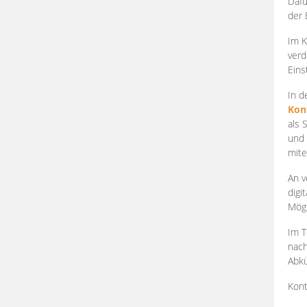
Dafü
der 
Im K
verd
Eins
In d
Kon
als 
und 
mite
An v
digi
Mögl
Im T
nach
Abkü
Kont