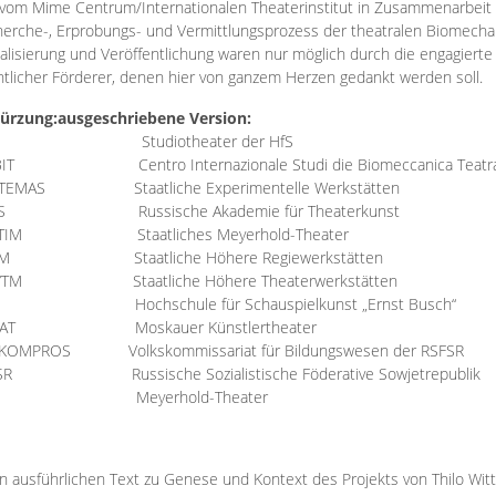
vom Mime Centrum/Internationalen Theaterinstitut in Zusammenarbeit 
erche-, Erprobungs- und Vermittlungsprozess der theatralen Biomechan
talisierung und Veröffentlichung waren nur möglich durch die engagiert
ntlicher Förderer, denen hier von ganzem Herzen gedankt werden soll.
ürzung:
ausgeschriebene Version:
Studiotheater der HfS
BIT
Centro Internazionale Studi die Biomeccanica Teatr
TEMAS
Staatliche Experimentelle Werkstätten
IS
Russische Akademie für Theaterkunst
TIM
Staatliches Meyerhold-Theater
RM
Staatliche Höhere Regiewerkstätten
YTM
Staatliche Höhere Theaterwerkstätten
Hochschule für Schauspielkunst „Ernst Busch“
AT
Moskauer Künstlertheater
RKOMPROS
Volkskommissariat für Bildungswesen der RSFSR
SR
Russische Sozialistische Föderative Sowjetrepublik
M Meyerhold-Theater
n ausführlichen Text zu Genese und Kontext des Projekts von Thilo Wit