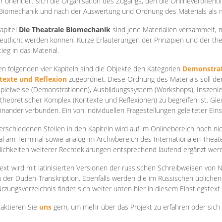
r orientiert sich die Organisation des Zugangs, den die Onlineveröffentl
Biomechanik und nach der Auswertung und Ordnung des Materials als
apite
l
Die Theatrale Biomechanik
sind jene Materialien versammelt,
eutlicht werden können. Kurze Erläuterungen der Prinzipien und der t
tieg in das Material.
en folgenden vier Kapiteln sind die Objekte den Kategorien
Demonstrat
texte und Reflexion
zugeordnet. Diese Ordnung des Materials soll d
Spielweise (Demonstrationen), Ausbildungssystem (Workshops), Inszen
theoretischer Komplex (Kontexte und Reflexionen) zu begreifen ist. Gle
inander verbunden. Ein von individuellen Fragestellungen geleiteter Einst
erschiedenen Stellen in den Kapiteln wird auf im Onlinebereich noch nic
tal am Terminal sowie analog im Archivbereich des Internationalen Theate
ichkeiten weiterer Rechteklärungen entsprechend laufend ergänzt wer
ext wird mit latinisierten Versionen der russischen Schreibweisen von N
 der Duden-Transkription. Ebenfalls werden die im Russischen üblichen
rzungsverzeichnis findet sich weiter unten hier in diesem Einstiegstext
aktieren Sie
uns
gern, um mehr über das Projekt zu erfahren oder sich