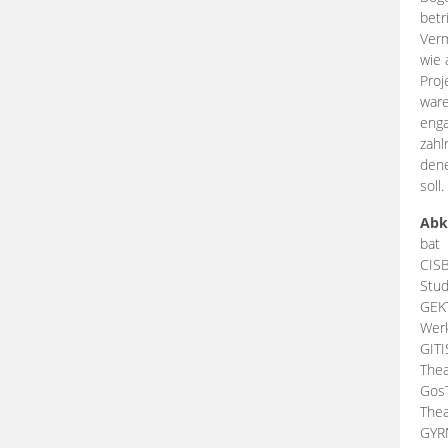
betr
Verm
wie 
Proj
ware
enga
zahl
dene
soll.
Abk
bat
CIS
Stud
GEK
Werk
GIT
Thea
Gos
Thea
GY