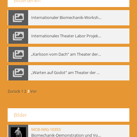
Bilderserien
Internationaler Biomechanik-Workshop, Moskau 1993
Internationales Theater Labor Projekt: Play Don Juan
„Karlsson vom Dach“ am Theater der Satire, Moskau 1985
„Warten auf Godot“ am Theater der Saire, Moskau 1980er
Zurück
1
2
3
Vor
Bilder
MCB-IMG-10353
Biomechanik-Demonstration und Vortrag, Berliner Ensemble, 04.10.1991