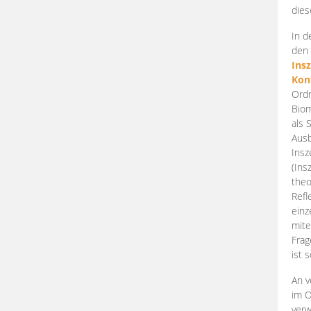
dies
In d
den 
Ins
Kon
Ordn
Biom
als 
Ausb
Insz
(Ins
theo
Refl
einz
mite
Frag
ist 
An v
im O
verw