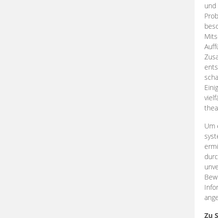
und 
Prob
beso
Mits
Auff
Zus
ents
scha
Eini
viel
thea
Um e
syst
ermö
durc
unve
Bewe
Info
ange
Zu 