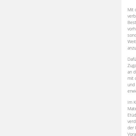
Mit 
verb
Best
vorh
son
Weit
anzu
Dafü
Zuga
an d
mit 
und 
erwi
Im K
Mate
Etü
verd
der 
Vora