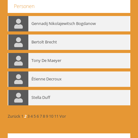
Personen
Gennadij Nikolajewitsch Bogdanow
Bertolt Brecht
Tony De Maeyer
Étienne Decroux
Stella Duff
Zurück
1
2
3
4
5
6
7
8
9
10
11
Vor