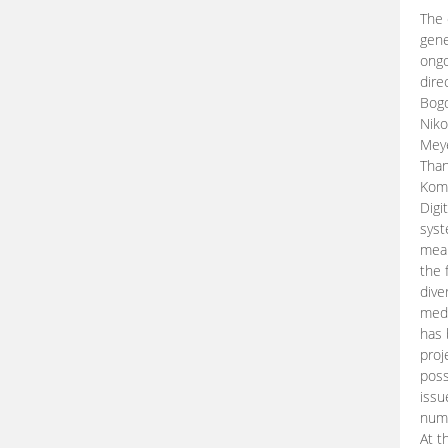
The 
gene
ongo
dire
Bogd
Niko
Meye
Than
Kom
Digi
syst
mean
the 
dive
medi
has 
proj
poss
issu
nume
At t