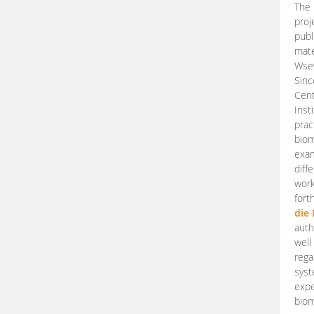
The 
proj
publ
mate
Wsew
Sinc
Cent
Inst
prac
biom
exam
diff
work
fort
die
auth
well
rega
syst
expe
biom