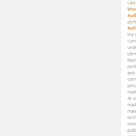
cate
Wor
Auf
perf
Ref
the 
comp
unde
(dem
basi
perf
and 
conn
pres
matt
At v
made
mate
term
Inte
publ