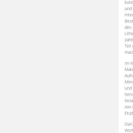
kont
und 
Inte
Best
des 
Urhe
zahl
Teil
mac
Im K
Mate
Aufn
Mime
und
herv
bisl
von 
Etüd
Darü
Work