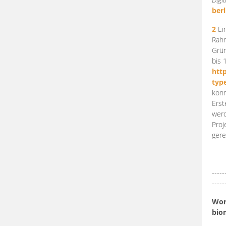
berl
2
Ein
Rahm
Grün
bis 
htt
typ
konn
Erst
werd
Proj
gere
-----
-----
Work
bio