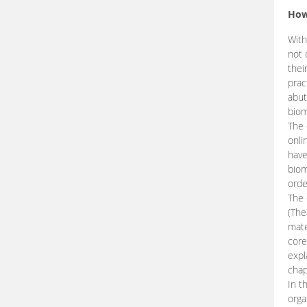
How
With
not 
thei
prac
abut
biom
The 
onli
have
biom
orde
The
(The
mate
core
expl
chap
In t
orga