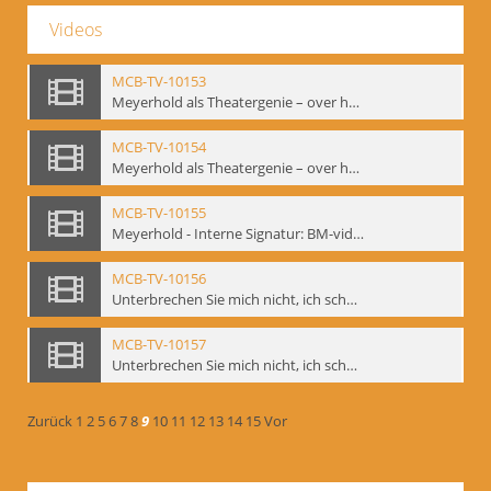
Videos
MCB-TV-10153
Meyerhold als Theatergenie – over het mechanik van de acteursexpressie, Ausschnitt 4 - Interne Signatur: BM-vid-108_A4
MCB-TV-10154
Meyerhold als Theatergenie – over het mechanik van de acteursexpressie, Ausschnitt 5 - Interne Signatur: BM-vid-108_A5
MCB-TV-10155
Meyerhold - Interne Signatur: BM-vid-116
MCB-TV-10156
Unterbrechen Sie mich nicht, ich schweige!, Berlin 2006 - Interne Signatur: BM-vid-126
MCB-TV-10157
Unterbrechen Sie mich nicht, ich schweige!, Berlin 2006 - Interne Signatur: BM-vid-127
Zurück
1
2
5
6
7
8
9
10
11
12
13
14
15
Vor