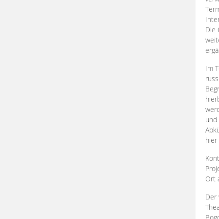
Term
Inte
Die 
weit
ergä
Im T
russ
Begr
hier
werd
und 
Abkü
hier
Kont
Proj
Ort
Der 
Thea
Bogd