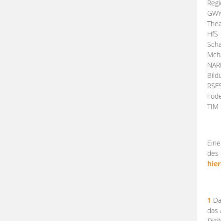
Regi
GW
Thea
HfS
Scha
Mch
NA
Bil
RSF
Föde
TI
Eine
des 
hier
1
Da
das
Digi