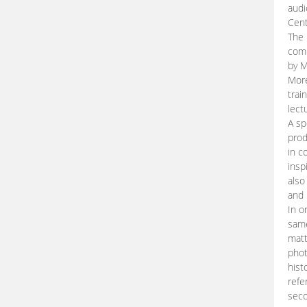
audi
Cent
The 
comp
by M
More
trai
lect
A sp
prod
in c
insp
also
and 
In o
same
matt
phot
hist
refe
seco