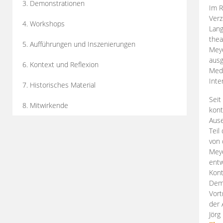
3. Demonstrationen
Im R
Verz
4. Workshops
Lang
thea
5. Aufführungen und Inszenierungen
Mey
ausg
6. Kontext und Reflexion
Medi
Inte
7. Historisches Material
Seit
8. Mitwirkende
kont
Aus
Teil
von 
Meye
entw
Kont
Demo
Vort
der 
Jörg