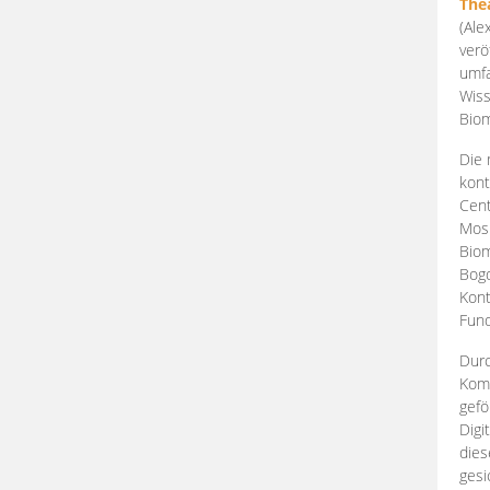
The
(Ale
verö
umfa
Wiss
Biom
Die 
kont
Cent
Mosk
Biom
Bogd
Kont
Fund
Durc
Komp
gefö
Digi
dies
gesi