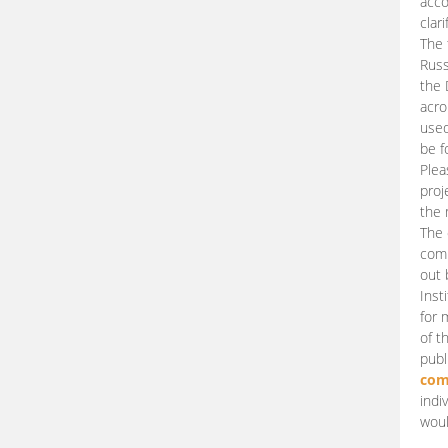
acco
clari
The 
Russ
the 
acro
used
be f
Plea
proj
the 
The 
comm
out 
Inst
for 
of t
publ
com
indi
woul