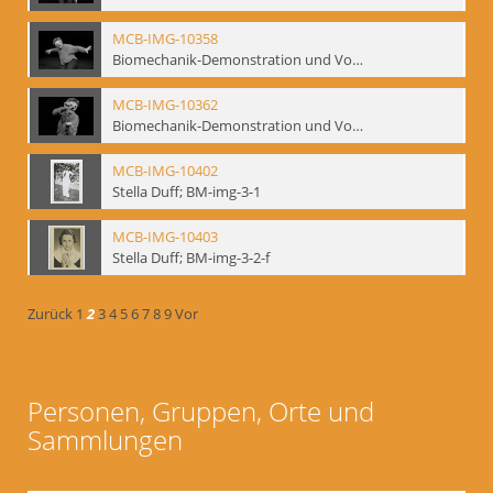
MCB-IMG-10358
Biomechanik-Demonstration und Vortrag, Berliner Ensemble, 04.10.1991
MCB-IMG-10362
Biomechanik-Demonstration und Vortrag, Berliner Ensemble, 04.10.1991
MCB-IMG-10402
Stella Duff; BM-img-3-1
MCB-IMG-10403
Stella Duff; BM-img-3-2-f
Zurück
1
2
3
4
5
6
7
8
9
Vor
Personen, Gruppen, Orte und
Sammlungen