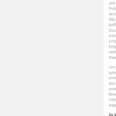
und 
Prob
beso
Mits
Auff
Zus
ents
scha
Eini
viel
thea
Um e
syst
ermö
durc
unve
Bewe
Info
ange
Zu 