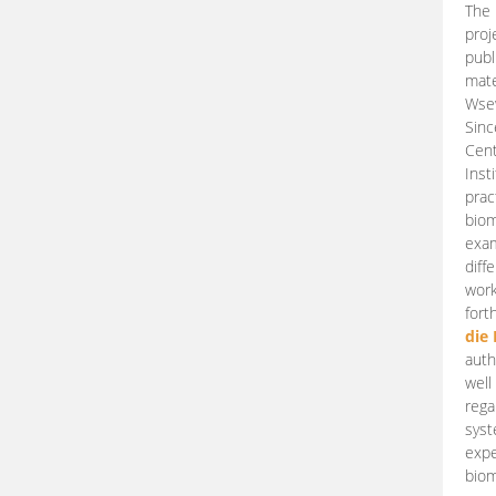
The 
proj
publ
mate
Wsew
Sinc
Cent
Inst
prac
biom
exam
diff
work
fort
die
auth
well
rega
syst
expe
biom