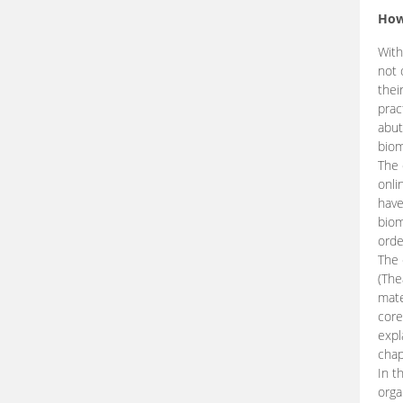
How
With
not 
thei
prac
abut
biom
The 
onli
have
biom
orde
The
(The
mate
core
expl
chap
In t
orga