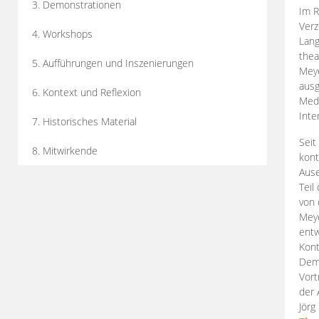
3. Demonstrationen
Im R
Verz
4. Workshops
Lang
thea
5. Aufführungen und Inszenierungen
Mey
ausg
6. Kontext und Reflexion
Medi
Inte
7. Historisches Material
Seit
8. Mitwirkende
kont
Aus
Teil
von 
Meye
entw
Kont
Demo
Vort
der 
Jörg