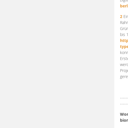
berl
2
Ein
Rahm
Grün
bis 
htt
typ
konn
Erst
werd
Proj
gere
-----
-----
Work
bio