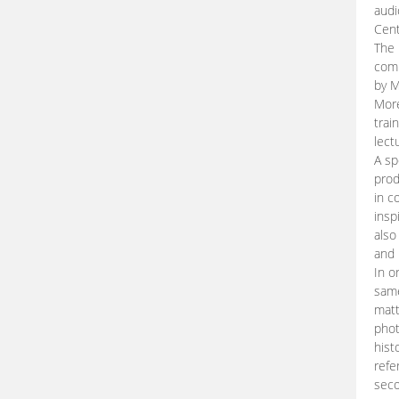
audi
Cent
The 
comp
by M
More
trai
lect
A sp
prod
in c
insp
also
and 
In o
same
matt
phot
hist
refe
seco