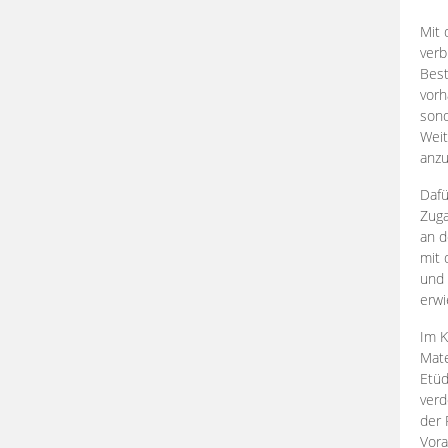
Mit 
verb
Best
vorh
son
Weit
anzu
Dafü
Zuga
an d
mit 
und 
erwi
Im K
Mate
Etü
verd
der 
Vora