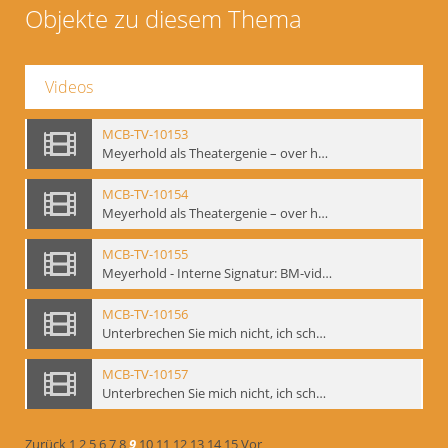
Objekte zu diesem Thema
Videos
MCB-TV-10153
Meyerhold als Theatergenie – over het mechanik van de acteursexpressie, Ausschnitt 4 - Interne Signatur: BM-vid-108_A4
MCB-TV-10154
Meyerhold als Theatergenie – over het mechanik van de acteursexpressie, Ausschnitt 5 - Interne Signatur: BM-vid-108_A5
MCB-TV-10155
Meyerhold - Interne Signatur: BM-vid-116
MCB-TV-10156
Unterbrechen Sie mich nicht, ich schweige!, Berlin 2006 - Interne Signatur: BM-vid-126
MCB-TV-10157
Unterbrechen Sie mich nicht, ich schweige!, Berlin 2006 - Interne Signatur: BM-vid-127
Zurück
1
2
5
6
7
8
9
10
11
12
13
14
15
Vor