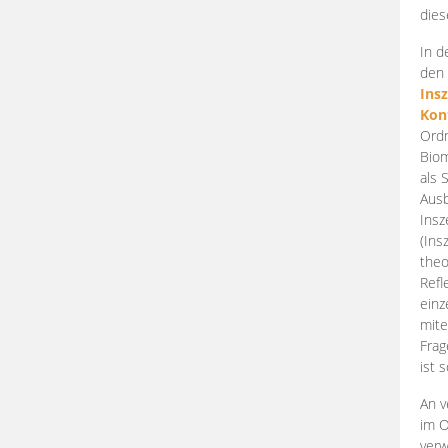
dies
In d
den 
Ins
Kon
Ordn
Biom
als 
Ausb
Insz
(Ins
theo
Refl
einz
mite
Frag
ist 
An v
im O
verw