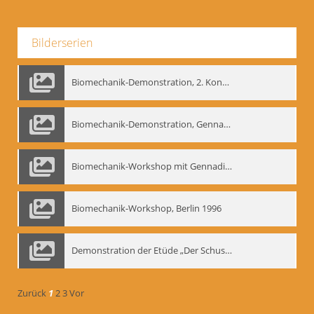
Bilderserien
Biomechanik-Demonstration, 2. Kongress der EMF, Mai 1995
Biomechanik-Demonstration, Gennadij Bogdanow im Berliner Ensemble, 04.10.1991
Biomechanik-Workshop mit Gennadij Nikolajewitsch Bogdanow im Mime Centrum Berlin, 1991
Biomechanik-Workshop, Berlin 1996
Demonstration der Etüde „Der Schuss mit dem Bogen“ durch Gennadij Nikolajewitsch Bogdanow, Berlin 1991
Zurück
1
2
3
Vor