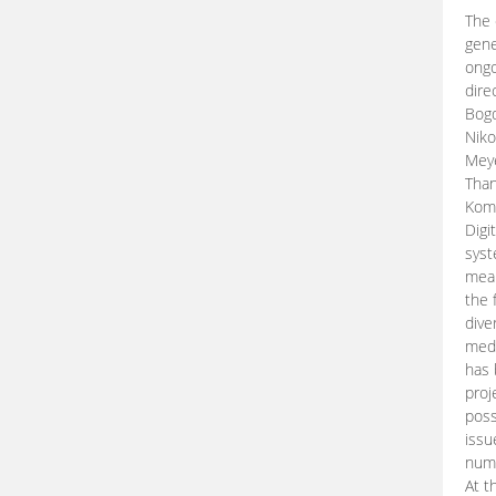
The 
gene
ongo
dire
Bogd
Niko
Meye
Than
Kom
Digi
syst
mean
the 
dive
medi
has 
proj
poss
issu
nume
At t