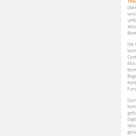
The
(Ale
verö
umfa
Wiss
Biom
Die 
kont
Cent
Mosk
Biom
Bogd
Kont
Fund
Durc
Komp
gefö
Digi
dies
gesi