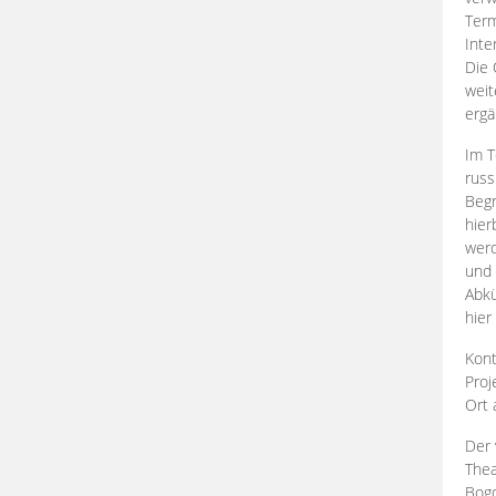
Term
Inte
Die 
weit
ergä
Im T
russ
Begr
hier
werd
und 
Abkü
hier
Kont
Proj
Ort
Der 
Thea
Bogd