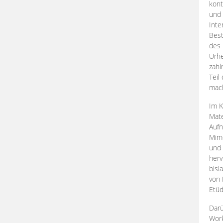
kont
und 
Inte
Best
des 
Urhe
zahl
Teil
mac
Im K
Mate
Aufn
Mime
und
herv
bisl
von 
Etüd
Darü
Work