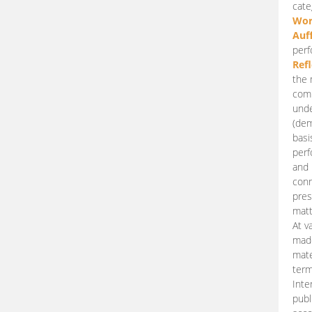
cate
Wor
Auf
perf
Ref
the 
comp
unde
(dem
basi
perf
and 
conn
pres
matt
At v
made
mate
term
Inte
publ