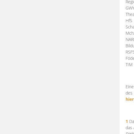
Regi
GW
Thea
HfS
Scha
Mch
NA
Bil
RSF
Föde
TI
Eine
des 
hier
1
Da
das
Digi