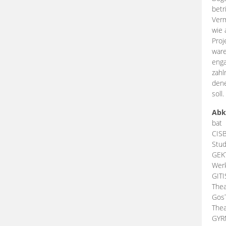
betr
Verm
wie 
Proj
ware
enga
zahl
dene
soll.
Abk
bat
CIS
Stud
GEK
Werk
GIT
Thea
Gos
Thea
GY