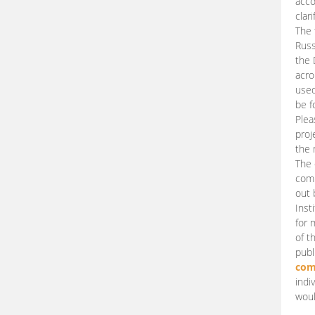
acco
clari
The 
Russ
the 
acro
used
be f
Plea
proj
the 
The 
comm
out 
Inst
for 
of t
publ
com
indi
woul