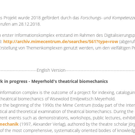
s Projekt wurde 2018 gefördert durch das
Forschungs- und Kompetenzze
rufen am 28.12.2018.
 erster Informationskomplex entstand im Rahmen des Digitalisierungsp
0:
http://archiv.mimecentrum.de/searches/561?type=row
(abgeruf
Erstellung von Themenkomplexen genutzt werden, um den vielfältigen 
-------------------------English Version----------------------------------------------
k in progress - Meyerhold's theatrical biomechanics
information complex is the outcome of a project for indexing, cataloguing,
theatrical biomechanics of Wsewolod Emiljewitsch Meyerhold.
e the beginning of the 1990s the Mime Centrum (today part of the Intern
tical and theoretical examination of theatrical biomechanics. During t
erent events such as demonstrations, workshops, public lectures, exhibi
mechanik
(1997, Alexander Verlag), authored by the theatre scholar Jö
of the most comprehensive, systematically oriented bodies of knowledg