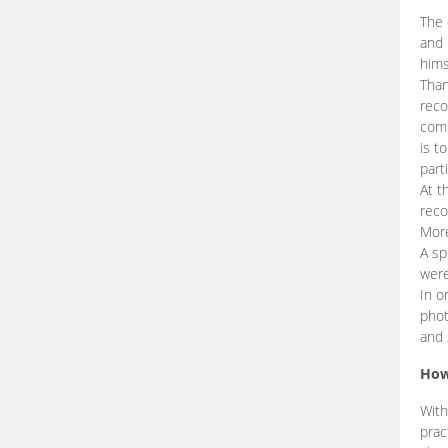
The 
and 
hims
Than
reco
comp
is t
part
At t
reco
More
A sp
were
In o
phot
and 
How
With
prac