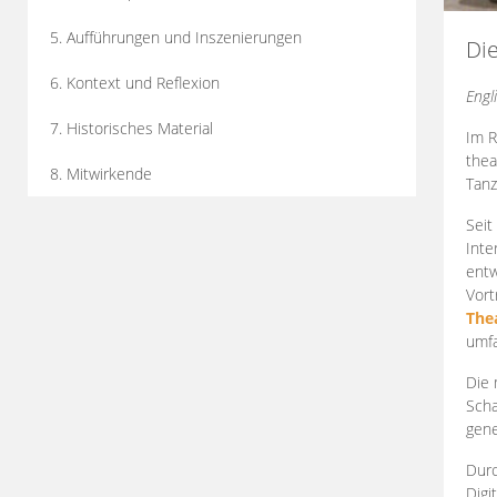
5. Aufführungen und Inszenierungen
Di
6. Kontext und Reflexion
Engl
7. Historisches Material
Im R
thea
8. Mitwirkende
Tanz
Seit
Inte
entw
Vort
The
umfa
Die 
Scha
gene
Durc
Digi