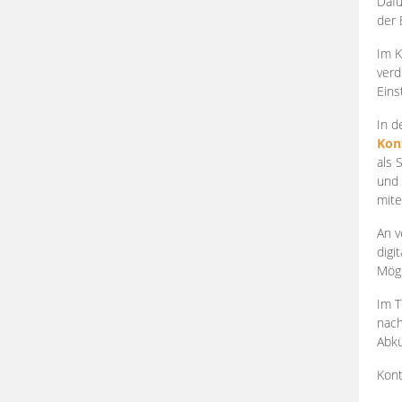
Dafü
der 
Im K
verd
Eins
In d
Kon
als 
und 
mite
An v
digi
Mögl
Im T
nach
Abkü
Kont