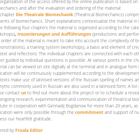
organization of the access offered by the online publication is based on
echanics and after the evaluation and ordering of the material:
 chapter
Die Theatrale Biomechanik
(Theatrical Biomechanics)
compris
ents of biomechanics. Short explanations contextualize the material in 
he following four chapters the material is organized according to the cat
kshops)
,
Inszenierungen und Aufführungen
(productions and perfo
order of the material is meant to take into account the complexity of b
onstrations), a training system (workshops), a basis and element of cr
text and reflection). The individual chapters are connected with each ot
er guided by individual questions is possible. At various points in the ch
rial can be viewed on site digitally at the terminal and in analogue form i
ication will be continuously supplemented according to the development of
texts make use of latinised versions of the Russian spelling of names 
nyms commonly used in Russian are also used in a latinised form. A list 
se contact
us
to find out more about the project or to schedule a resea
ongoing research, experimentation and communication of theatrical bi
itute in cooperation with Gennadij Bogdanow for more than 20 years, as we
ication were only possible through the
commitment
and support of nu
ess our heartfelt gratitude.
ered by
Froala Editor