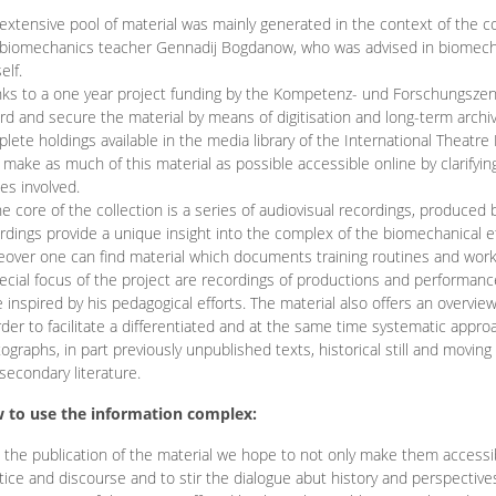
extensive pool of material was mainly generated in the context of the 
biomechanics teacher Gennadij Bogdanow, who was advised in biomechan
elf.
ks to a one year project funding by the Kompetenz- und Forschungszentru
rd and secure the material by means of digitisation and long-term archivi
lete holdings available in the media library of the International Theatre
o make as much of this material as possible accessible online by clarify
ies involved.
he core of the collection is a series of audiovisual recordings, produ
rdings provide a unique insight into the complex of the biomechanical 
over one can find material which documents training routines and works
ecial focus of the project are recordings of productions and performan
 inspired by his pedagogical efforts. The material also offers an overvie
rder to facilitate a differentiated and at the same time systematic appro
ographs, in part previously unpublished texts, historical still and movin
secondary literature.
 to use the information complex:
 the publication of the material we hope to not only make them access
tice and discourse and to stir the dialogue abut history and perspective