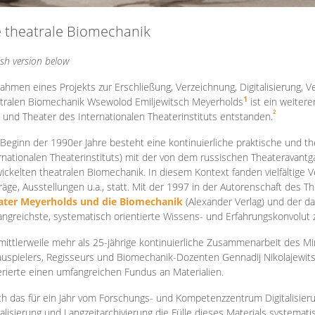
e theatrale Biomechanik
ish version below
ahmen eines Projekts zur Erschließung, Verzeichnung, Digitalisierung, Ve
1
tralen Biomechanik Wsewolod Emiljewitsch Meyerholds
ist ein weiter
2
 und Theater des Internationalen Theaterinstituts entstanden.
 Beginn der 1990er Jahre besteht eine kontinuierliche praktische und
rnationalen Theaterinstituts) mit der von dem russischen Theateravantg
ickelten theatralen Biomechanik. In diesem Kontext fanden vielfältige
räge, Ausstellungen u.a., statt. Mit d
er 1997 in der Autorenschaft des T
ater Meyerholds und die Biomechanik
(Alexander Verlag) und der d
ngreichste, systematisch orientierte Wissens- und Erfahrungskonvolut
mittlerweile mehr als 25-jährige kontinuierliche Zusammenarb
eit des M
uspielers, Regisseurs und Biomechanik-Dozenten Gennadij Nikolajewit
rierte einen umfangreichen Fundus an Materialien.
h das für ein Jahr vom Forschungs- und Kompetenzzentrum Digitalisier
talisierung und Langzeitarchivierung die Fülle dieses Materials systemat