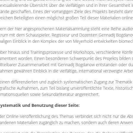
extualisierende Übersicht über die vielfältigen und in ihrer Gesamtheit
ände geschaffen. Eines der vorrangigen Ziele des Projekts besteht darin
reichen Beteiligten einen möglichst großen Teil dieser Materialien onlin
ern der hier angesprochenen Materialsammlung steht eine Reihe audi
rum mit dem Schauspieler, Regisseur und Dozenten Gennadij Bogdanow
aligen Einblick in den Komplex der von Meyerhold entwickelten biome
ber hinaus sind Trainingsprozesse und Workshops, verschiedene Konfer
mentiert worden. Einen besonderen Schwerpunkt des Projekts bilden di
ttelbarer Zusammenarbeit mit Gennadij Bogdanow entstanden oder durc
ahmen gewähren Einblick in die vielfältige, international verzweigte Arbe
inen differenzierten und zugleich systematischen Zugang zur Thematik 
grafische Aufnahmen, zum Teil bislang unveröffentlichte Texte, histori
rmationsquellen sowie Sekundärliteratur angereichert.
Systematik und Benutzung dieser Seite:
der Online-Veröffentlichung des Themas verbindet sich nicht nur die Abs
andenen Materialien zugänglich zu machen, sondern auch deren Anwend