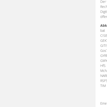
Der 
Rech
Digi
öffe
Abk
bat
CIS
GEK
GIT
Gos
GY
GW
HfS
Mch
NA
RSF
TI
Eine