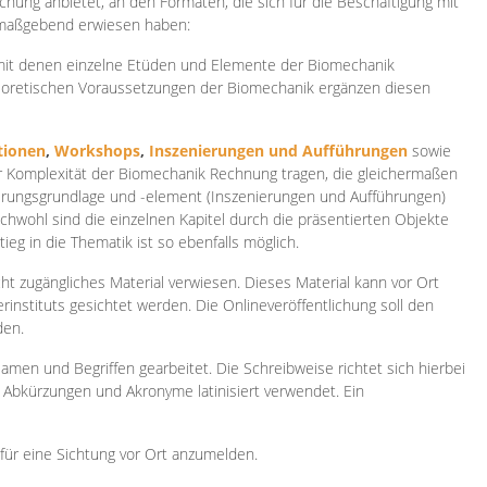
ichung anbietet, an den Formaten, die sich für die Beschäftigung mit
 maßgebend erwiesen haben:
 mit denen einzelne Etüden und Elemente der Biomechanik
heoretischen Voraussetzungen der Biomechanik ergänzen diesen
ionen
,
Workshops
,
Inszenierungen und Aufführungen
sowie
er Komplexität der Biomechanik Rechnung tragen, die gleichermaßen
ierungsgrundlage und -element (Inszenierungen und Aufführungen)
ichwohl sind die einzelnen Kapitel durch die präsentierten Objekte
ieg in die Thematik ist so ebenfalls möglich.
ht zugängliches Material verwiesen. Dieses Material kann vor Ort
rinstituts gesichtet werden. Die Onlineveröffentlichung soll den
den.
amen und Begriffen gearbeitet. Die Schreibweise richtet sich hierbei
 Abkürzungen und Akronyme latinisiert verwendet. Ein
 für eine Sichtung vor Ort anzumelden.