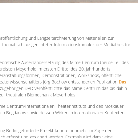
röffentlichung und Langzeitarchivierung von Materialien zur
er thematisch ausgerichteter Informationskomplex der Mediathek für
 theoretische Auseinandersetzung des Mime Centrum (heute Teil des
ardisten Meyerhold im ersten Drittel des 20. Jahrhunderts
 Veranstaltungsformen, Demonstrationen, Workshops, öffentliche
heaterwissenschaftlers Jörg Bochow entstandenen Publikation
Das
azugehörigen DVD veröffentlichte das Mime Centrum das bis dahin
 zur theatralen Biomechanik Meyerholds.
ime Centrum/Internationalen Theaterinstituts und des Moskauer
sch Bogdanow sowie dessen Wirken in internationalen Kontexten
ung Berlin geförderte Projekt konnte nunmehr im Zuge der
isch erfasst und gesichert werden. Erstmals wird damit eine