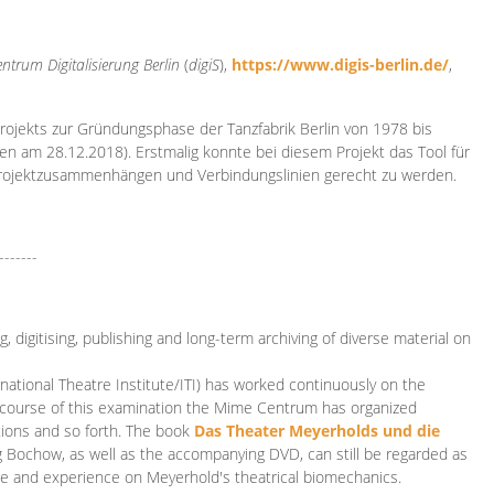
ntrum Digitalisierung
Berlin
(
digiS
),
https://www.digis-berlin.de/
,
rojekts zur Gründungsphase der Tanzfabrik Berlin von 1978 bis
en am 28.12.2018). Erstmalig konnte bei diesem Projekt das Tool für
Projektzusammenhängen und Verbindungslinien gerecht zu werden.
-------
 digitising, publishing and long-term archiving of diverse material on
ational Theatre Institute/ITI) has worked continuously on the
he course of this examination the Mime Centrum has organized
tions and so forth. The book
Das Theater Meyerholds und die
rg Bochow, as well as the accompanying DVD, can still be regarded as
e and experience on Meyerhold's theatrical biomechanics.