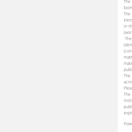
The 
biom
The
elem
In t
(wor
The 
(dem
(con
matt
mate
publ
The 
acro
Plea
The 
Inst
publ
expr
Pow