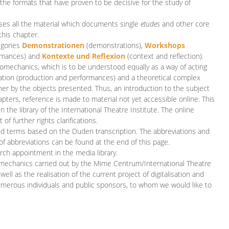
 the formats that have proven to be decisive for the study of
es all the material which documents single
etudes
and other core
this chapter.
egories
D
emonstrationen
(demonstrations),
Workshops
rmances)
and
Kontexte und Reflexion
(context and reflection).
iomechanics, which is to be understood equally as a way of acting
eation (production and performances) and a theoretical complex
her by the objects presented. Thus, an introduction to the subject
apters, reference is made to material not yet accessible online. This
n the library of the International Theatre Institute. The online
 further rights clarifications.
and terms based on the Duden transcription. The abbreviations and
of abbreviations can be found at the end of this page.
rch appointment in the media library.
omechanics carried out by the Mime Centrum/International Theatre
ll as the realisation of the current project of digitalisation and
merous individuals and public sponsors, to whom we would like to