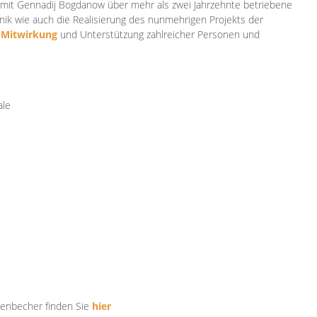
mit Gennadij Bogdanow über mehr als zwei Jahrzehnte betriebene
ik wie auch die Realisierung des nunmehrigen Projekts der
e
Mitwirkung
und Unterstützung zahlr
eicher Personen und
ale
tenbecher finden Sie
hier