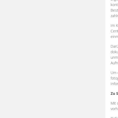
kont
Best
zahl
Im K
Cent
einm
Darü
doku
unmi
Aufn
Um e
foto
Info
Zu 
Mit 
vorh