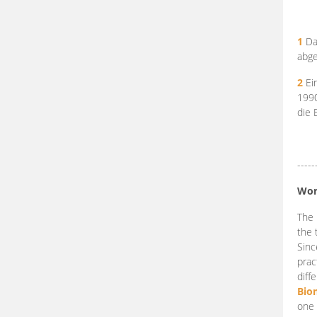
1
Da
abge
2
Ein
199
die 
-----
Wor
The 
the 
Sinc
prac
diff
Bio
one 