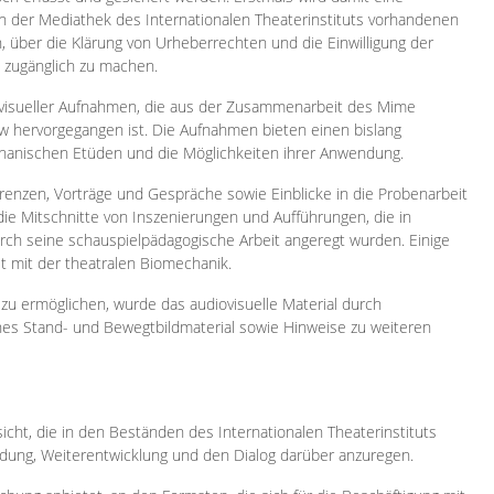
 in der Mediathek des Internationalen Theaterinstituts vorhandenen
, über die Klärung von Urheberrechten und die Einwilligung der
e zugänglich zu machen.
ovisueller Aufnahmen, die aus der Zusammenarbeit des Mime
 hervorgegangen ist. Die Aufnahmen bieten einen bislang
chanischen Etüden und die Möglichkeiten ihrer Anwendung.
enzen, Vorträge und Gespräche sowie Einblicke in die Probenarbeit
e Mitschnitte von Inszenierungen und Aufführungen, die in
h seine schauspielpädagogische Arbeit angeregt wurden. Einige
it mit der theatralen Biomechanik.
zu ermöglichen, wurde das audiovisuelle Material durch
sches Stand- und Bewegtbildmaterial sowie Hinweise zu weiteren
icht, die in den Beständen des Internationalen Theaterinstituts
ung, Weiterentwicklung und den Dialog darüber anzuregen.