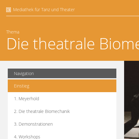
Mediathek für Tanz und Theater
Thema
Die theatrale Biom
Navigation
Einstieg
1. Meyerhold
2. Die theatrale Biomechanik
3. Demonstrationen
4. Workshops