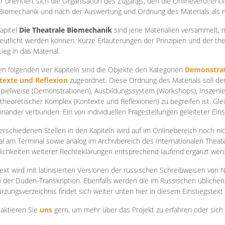
r orientiert sich die Organisation des Zugangs, den die Onlineveröffentl
Biomechanik und nach der Auswertung und Ordnung des Materials als
apite
l
Die Theatrale Biomechanik
sind jene Materialien versammelt,
eutlicht werden können. Kurze Erläuterungen der Prinzipien und der t
tieg in das Material.
en folgenden vier Kapiteln sind die Objekte den Kategorien
Demonstrat
texte und Reflexion
zugeordnet. Diese Ordnung des Materials soll d
Spielweise (Demonstrationen), Ausbildungssystem (Workshops), Inszen
theoretischer Komplex (Kontexte und Reflexionen) zu begreifen ist. Gle
inander verbunden. Ein von individuellen Fragestellungen geleiteter Einst
erschiedenen Stellen in den Kapiteln wird auf im Onlinebereich noch nic
tal am Terminal sowie analog im Archivbereich des Internationalen Theate
ichkeiten weiterer Rechteklärungen entsprechend laufend ergänzt wer
ext wird mit latinisierten Versionen der russischen Schreibweisen von N
 der Duden-Transkription. Ebenfalls werden die im Russischen üblichen
rzungsverzeichnis findet sich weiter unten hier in diesem Einstiegstext
aktieren Sie
uns
gern, um mehr über das Projekt zu erfahren oder sich