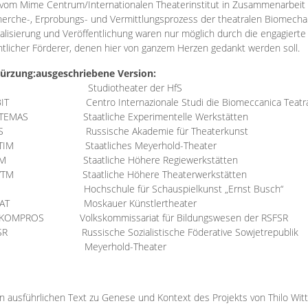
vom Mime Centrum/Internationalen Theaterinstitut in Zusammenarbeit 
erche-, Erprobungs- und Vermittlungsprozess der theatralen Biomechan
talisierung und Veröffentlichung waren nur möglich durch die engagiert
ntlicher Förderer, denen hier von ganzem Herzen gedankt werden soll.
ürzung:
ausgeschriebene Version:
Studiotheater der HfS
BIT
Centro Internazionale Studi die Biomeccanica Teatr
TEMAS
Staatliche Experimentelle Werkstätten
IS
Russische Akademie für Theaterkunst
TIM
Staatliches Meyerhold-Theater
RM
Staatliche Höhere Regiewerkstätten
YTM
Staatliche Höhere Theaterwerkstätten
Hochschule für Schauspielkunst „Ernst Busch“
AT
Moskauer Künstlertheater
RKOMPROS
Volkskommissariat für Bildungswesen der RSFSR
SR
Russische Sozialistische Föderative Sowjetrepublik
M Meyerhold-Theater
n ausführlichen Text zu Genese und Kontext des Projekts von Thilo Wit