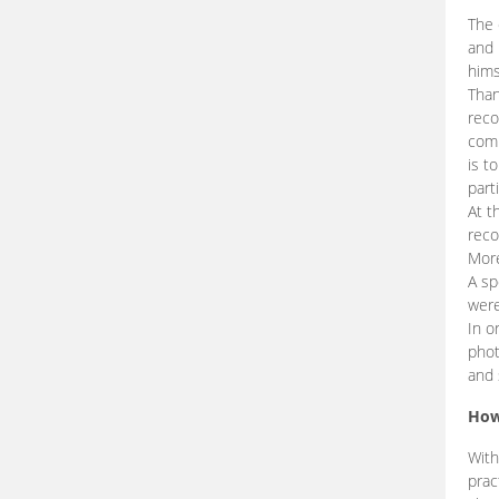
The 
and 
hims
Than
reco
comp
is t
part
At t
reco
More
A sp
were
In o
phot
and 
How
With
prac