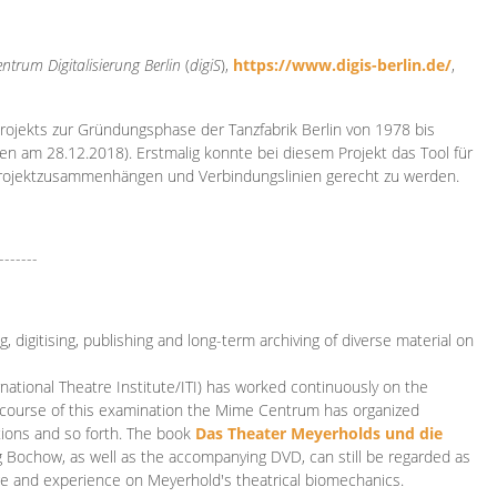
ntrum Digitalisierung
Berlin
(
digiS
),
https://www.digis-berlin.de/
,
rojekts zur Gründungsphase der Tanzfabrik Berlin von 1978 bis
en am 28.12.2018). Erstmalig konnte bei diesem Projekt das Tool für
Projektzusammenhängen und Verbindungslinien gerecht zu werden.
-------
 digitising, publishing and long-term archiving of diverse material on
ational Theatre Institute/ITI) has worked continuously on the
he course of this examination the Mime Centrum has organized
tions and so forth. The book
Das Theater Meyerholds und die
rg Bochow, as well as the accompanying DVD, can still be regarded as
e and experience on Meyerhold's theatrical biomechanics.