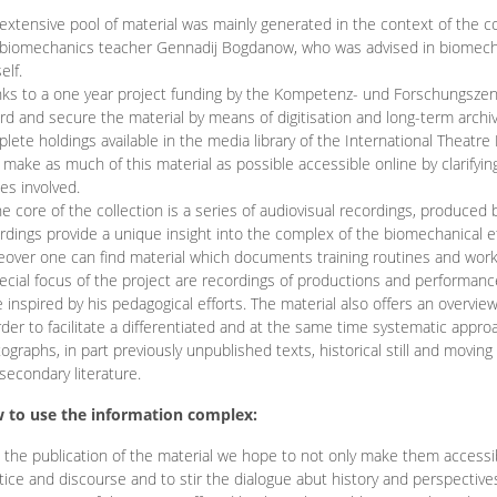
extensive pool of material was mainly generated in the context of the 
biomechanics teacher Gennadij Bogdanow, who was advised in biomechan
elf.
ks to a one year project funding by the Kompetenz- und Forschungszentru
rd and secure the material by means of digitisation and long-term archivi
lete holdings available in the media library of the International Theatre
o make as much of this material as possible accessible online by clarify
ies involved.
he core of the collection is a series of audiovisual recordings, produ
rdings provide a unique insight into the complex of the biomechanical 
over one can find material which documents training routines and works
ecial focus of the project are recordings of productions and performan
 inspired by his pedagogical efforts. The material also offers an overvie
rder to facilitate a differentiated and at the same time systematic appro
ographs, in part previously unpublished texts, historical still and movin
secondary literature.
 to use the information complex:
 the publication of the material we hope to not only make them access
tice and discourse and to stir the dialogue abut history and perspective