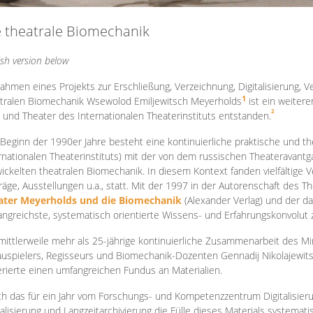
e theatrale Biomechanik
ish version below
ahmen eines Projekts zur Erschließung, Verzeichnung, Digitalisierung, Ve
1
tralen Biomechanik Wsewolod Emiljewitsch Meyerholds
ist ein weiter
2
 und Theater des Internationalen Theaterinstituts entstanden.
 Beginn der 1990er Jahre besteht eine kontinuierliche praktische und
rnationalen Theaterinstituts) mit der von dem russischen Theateravantg
ickelten theatralen Biomechanik. In diesem Kontext fanden vielfältige
räge, Ausstellungen u.a., statt. Mit d
er 1997 in der Autorenschaft des T
ater Meyerholds und die Biomechanik
(Alexander Verlag) und der d
ngreichste, systematisch orientierte Wissens- und Erfahrungskonvolut
mittlerweile mehr als 25-jährige kontinuierliche Zusammenarb
eit des M
uspielers, Regisseurs und Biomechanik-Dozenten Gennadij Nikolajewit
rierte einen umfangreichen Fundus an Materialien.
h das für ein Jahr vom Forschungs- und Kompetenzzentrum Digitalisier
talisierung und Langzeitarchivierung die Fülle dieses Materials systemat