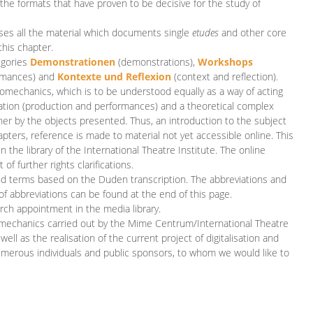
 the formats that have proven to be decisive for the study of
es all the material which documents single
etudes
and other core
this chapter.
egories
D
emonstrationen
(demonstrations),
Workshops
rmances)
and
Kontexte und Reflexion
(context and reflection).
iomechanics, which is to be understood equally as a way of acting
eation (production and performances) and a theoretical complex
her by the objects presented. Thus, an introduction to the subject
apters, reference is made to material not yet accessible online. This
n the library of the International Theatre Institute. The online
 further rights clarifications.
and terms based on the Duden transcription. The abbreviations and
of abbreviations can be found at the end of this page.
rch appointment in the media library.
omechanics carried out by the Mime Centrum/International Theatre
ll as the realisation of the current project of digitalisation and
merous individuals and public sponsors, to whom we would like to