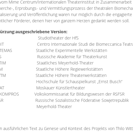
vom Mime Centrum/Internationalen Theaterinstitut in Zusammenarbeit 
erche-, Erprobungs- und Vermittlungsprozess der theatralen Biomechan
talisierung und Veröffentlichung waren nur möglich durch die engagiert
ntlicher Förderer, denen hier von ganzem Herzen gedankt werden soll.
ürzung:
ausgeschriebene Version:
Studiotheater der HfS
BIT
Centro Internazionale Studi die Biomeccanica Teatr
TEMAS
Staatliche Experimentelle Werkstätten
IS
Russische Akademie für Theaterkunst
TIM
Staatliches Meyerhold-Theater
RM
Staatliche Höhere Regiewerkstätten
YTM
Staatliche Höhere Theaterwerkstätten
Hochschule für Schauspielkunst „Ernst Busch“
AT
Moskauer Künstlertheater
RKOMPROS
Volkskommissariat für Bildungswesen der RSFSR
SR
Russische Sozialistische Föderative Sowjetrepublik
M Meyerhold-Theater
n ausführlichen Text zu Genese und Kontext des Projekts von Thilo Wit