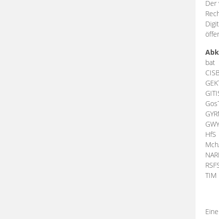
Der 
Rech
Digi
öffe
Abk
bat
CIS
GEK
GIT
Gos
GY
GW
HfS
Mch
NA
RSF
TI
Eine