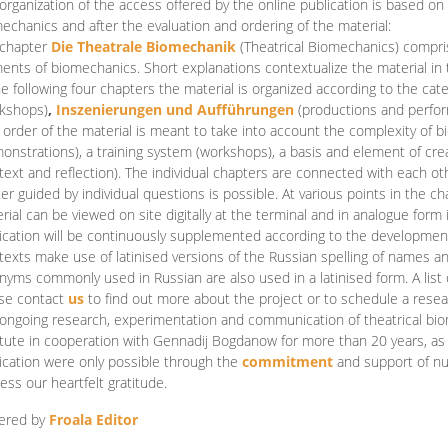
organization of the access offered by the online publication is based on
echanics and after the evaluation and ordering of the material:
 chapter
Die Theatrale Biomechanik
(Theatrical Biomechanics)
compris
ents of biomechanics. Short explanations contextualize the material in 
he following four chapters the material is organized according to the cat
kshops)
,
Inszenierungen und Aufführungen
(productions and perfo
order of the material is meant to take into account the complexity of b
onstrations), a training system (workshops), a basis and element of cr
text and reflection). The individual chapters are connected with each ot
er guided by individual questions is possible. At various points in the ch
rial can be viewed on site digitally at the terminal and in analogue form i
ication will be continuously supplemented according to the development of
texts make use of latinised versions of the Russian spelling of names 
nyms commonly used in Russian are also used in a latinised form. A list 
se contact
us
to find out more about the project or to schedule a resea
ongoing research, experimentation and communication of theatrical bi
itute in cooperation with Gennadij Bogdanow for more than 20 years, as we
ication were only possible through the
commitment
and support of nu
ess our heartfelt gratitude.
ered by
Froala Editor