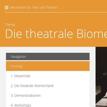
Mediathek für Tanz und Theater
Thema
Die theatrale Biom
Navigation
Einstieg
1. Meyerhold
2. Die theatrale Biomechanik
3. Demonstrationen
4. Workshops