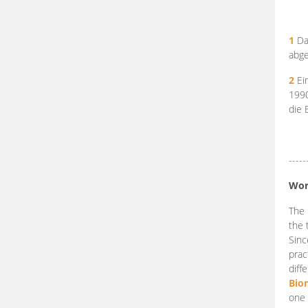
1
Da
abge
2
Ein
199
die 
-----
Wor
The 
the 
Sinc
prac
diff
Bio
one 