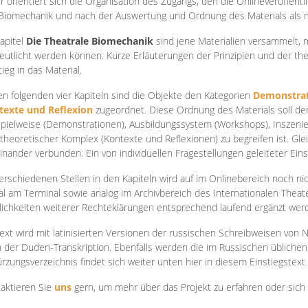
r orientiert sich die Organisation des Zugangs, den die Onlineveröffentl
Biomechanik und nach der Auswertung und Ordnung des Materials als
apite
l
Die Theatrale Biomechanik
sind jene Materialien versammelt,
eutlicht werden können. Kurze Erläuterungen der Prinzipien und der t
tieg in das Material.
en folgenden vier Kapiteln sind die Objekte den Kategorien
Demonstrat
texte und Reflexion
zugeordnet. Diese Ordnung des Materials soll d
Spielweise (Demonstrationen), Ausbildungssystem (Workshops), Inszen
theoretischer Komplex (Kontexte und Reflexionen) zu begreifen ist. Gle
inander verbunden. Ein von individuellen Fragestellungen geleiteter Einst
erschiedenen Stellen in den Kapiteln wird auf im Onlinebereich noch nic
tal am Terminal sowie analog im Archivbereich des Internationalen Theate
ichkeiten weiterer Rechteklärungen entsprechend laufend ergänzt wer
ext wird mit latinisierten Versionen der russischen Schreibweisen von N
 der Duden-Transkription. Ebenfalls werden die im Russischen üblichen
rzungsverzeichnis findet sich weiter unten hier in diesem Einstiegstext
aktieren Sie
uns
gern, um mehr über das Projekt zu erfahren oder sich