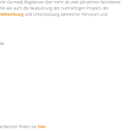
mit Gennadij Bogdanow über mehr als zwei Jahrzehnte betriebene
ik wie auch die Realisierung des nunmehrigen Projekts der
e
Mitwirkung
und Unterstützung zahlr
eicher Personen und
ale
tenbecher finden Sie
hier