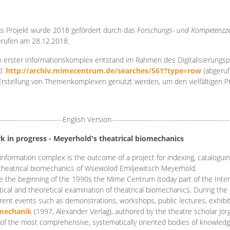
s Projekt wurde 2018 gefördert durch das
Forschungs- und Kompetenzze
rufen am 28.12.2018.
 erster Informationskomplex entstand im Rahmen des Digitalisierungsp
0:
http://archiv.mimecentrum.de/searches/561?type=row
(abgeruf
Erstellung von Themenkomplexen genutzt werden, um den vielfältigen 
-------------------------English Version----------------------------------------------
k in progress - Meyerhold's theatrical biomechanics
information complex is the outcome of a project for indexing, cataloguing,
theatrical biomechanics of Wsewolod Emiljewitsch Meyerhold.
e the beginning of the 1990s the Mime Centrum (today part of the Intern
tical and theoretical examination of theatrical biomechanics. During t
erent events such as demonstrations, workshops, public lectures, exhibi
mechanik
(1997, Alexander Verlag), authored by the theatre scholar Jö
of the most comprehensive, systematically oriented bodies of knowledg