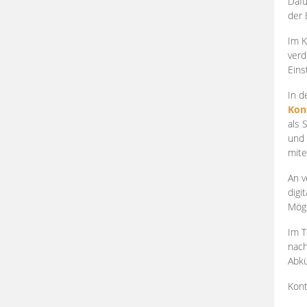
Dafü
der 
Im K
verd
Eins
In d
Kon
als 
und 
mite
An v
digi
Mögl
Im T
nach
Abkü
Kont