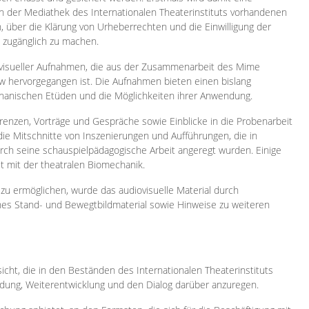
 in der Mediathek des Internationalen Theaterinstituts vorhandenen
, über die Klärung von Urheberrechten und die Einwilligung der
e zugänglich zu machen.
ovisueller Aufnahmen, die aus der Zusammenarbeit des Mime
 hervorgegangen ist. Die Aufnahmen bieten einen bislang
chanischen Etüden und die Möglichkeiten ihrer Anwendung.
enzen, Vorträge und Gespräche sowie Einblicke in die Probenarbeit
e Mitschnitte von Inszenierungen und Aufführungen, die in
h seine schauspielpädagogische Arbeit angeregt wurden. Einige
it mit der theatralen Biomechanik.
zu ermöglichen, wurde das audiovisuelle Material durch
sches Stand- und Bewegtbildmaterial sowie Hinweise zu weiteren
icht, die in den Beständen des Internationalen Theaterinstituts
ung, Weiterentwicklung und den Dialog darüber anzuregen.