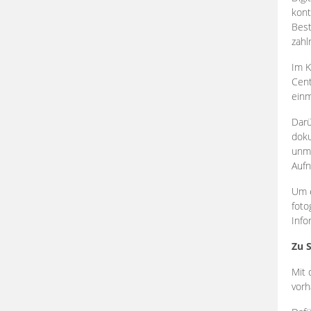
kont
Best
zahl
Im K
Cent
einm
Darü
doku
unmi
Aufn
Um e
foto
Info
Zu 
Mit 
vorh