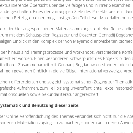
extualisierende Übersicht über die vielfältigen und in ihrer Gesamtheit
ände geschaffen. Eines der vorrangigen Ziele des Projekts besteht darin
reichen Beteiligten einen möglichst großen Teil dieser Materialien onlin
ern der hier angesprochenen Materialsammlung steht eine Reihe audi
rum mit dem Schauspieler, Regisseur und Dozenten Gennadij Bogdanow
aligen Einblick in den Komplex der von Meyerhold entwickelten biome
ber hinaus sind Trainingsprozesse und Workshops, verschiedene Konfer
mentiert worden. Einen besonderen Schwerpunkt des Projekts bilden di
ttelbarer Zusammenarbeit mit Gennadij Bogdanow entstanden oder durc
ahmen gewähren Einblick in die vielfältige, international verzweigte Arbe
inen differenzierten und zugleich systematischen Zugang zur Thematik 
grafische Aufnahmen, zum Teil bislang unveröffentlichte Texte, histori
rmationsquellen sowie Sekundärliteratur angereichert.
Systematik und Benutzung dieser Seite:
der Online-Veröffentlichung des Themas verbindet sich nicht nur die Abs
andenen Materialien zugänglich zu machen, sondern auch deren Anwend