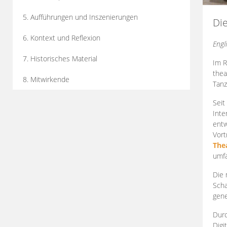
5. Aufführungen und Inszenierungen
Di
6. Kontext und Reflexion
Engl
7. Historisches Material
Im R
thea
8. Mitwirkende
Tanz
Seit
Inte
entw
Vort
The
umfa
Die 
Scha
gene
Durc
Digi