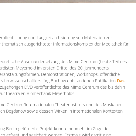
röffentlichung und Langzeitarchivierung von Materialien zur
er thematisch ausgerichteter Informationskomplex der Mediathek für
 theoretische Auseinandersetzung des Mime Centrum (heute Teil des
ardisten Meyerhold im ersten Drittel des 20. Jahrhunderts
 Veranstaltungsformen, Demonstrationen, Workshops, öffentliche
heaterwissenschaftlers Jörg Bochow entstandenen Publikation
Das
azugehörigen DVD veröffentlichte das Mime Centrum das bis dahin
 zur theatralen Biomechanik Meyerholds.
ime Centrum/Internationalen Theaterinstituts und des Moskauer
sch Bogdanow sowie dessen Wirken in internationalen Kontexten
ung Berlin geförderte Projekt konnte nunmehr im Zuge der
isch erfasst und gesichert werden. Erstmals wird damit eine