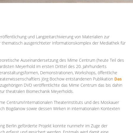
röffentlichung und Langzeitarchivierung von Materialien zur
er thematisch ausgerichteter Informationskomplex der Mediathek für
 theoretische Auseinandersetzung des Mime Centrum (heute Teil des
ardisten Meyerhold im ersten Drittel des 20. Jahrhunderts
 Veranstaltungsformen, Demonstrationen, Workshops, öffentliche
heaterwissenschaftlers Jörg Bochow entstandenen Publikation
Das
azugehörigen DVD veröffentlichte das Mime Centrum das bis dahin
 zur theatralen Biomechanik Meyerholds.
ime Centrum/Internationalen Theaterinstituts und des Moskauer
sch Bogdanow sowie dessen Wirken in internationalen Kontexten
ung Berlin geförderte Projekt konnte nunmehr im Zuge der
isch erfasst und gesichert werden. Erstmals wird damit eine