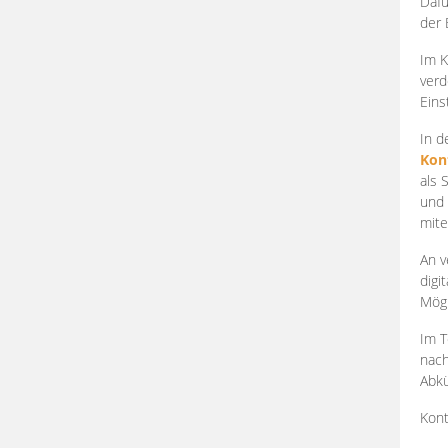
Dafü
der 
Im K
verd
Eins
In d
Kon
als 
und 
mite
An v
digi
Mögl
Im T
nach
Abkü
Kont