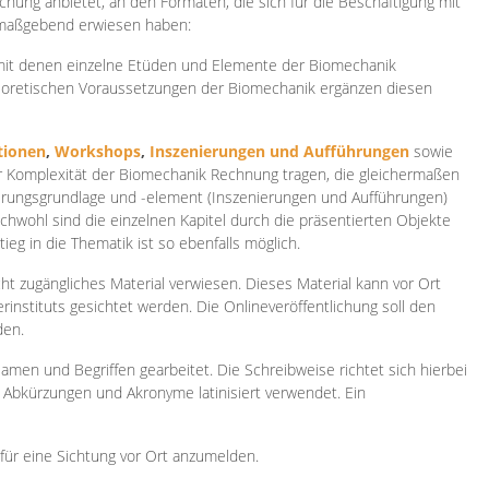
ichung anbietet, an den Formaten, die sich für die Beschäftigung mit
 maßgebend erwiesen haben:
 mit denen einzelne Etüden und Elemente der Biomechanik
heoretischen Voraussetzungen der Biomechanik ergänzen diesen
ionen
,
Workshops
,
Inszenierungen und Aufführungen
sowie
er Komplexität der Biomechanik Rechnung tragen, die gleichermaßen
ierungsgrundlage und -element (Inszenierungen und Aufführungen)
ichwohl sind die einzelnen Kapitel durch die präsentierten Objekte
ieg in die Thematik ist so ebenfalls möglich.
ht zugängliches Material verwiesen. Dieses Material kann vor Ort
rinstituts gesichtet werden. Die Onlineveröffentlichung soll den
den.
amen und Begriffen gearbeitet. Die Schreibweise richtet sich hierbei
 Abkürzungen und Akronyme latinisiert verwendet. Ein
 für eine Sichtung vor Ort anzumelden.