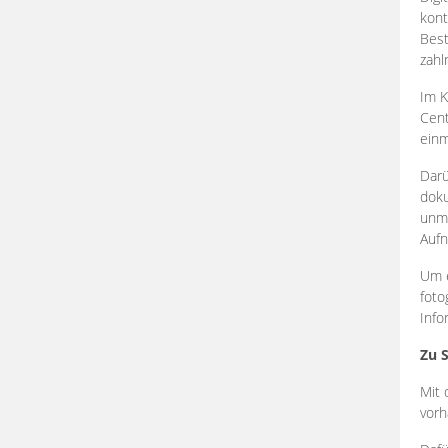
kont
Best
zahl
Im K
Cent
einm
Darü
doku
unmi
Aufn
Um e
foto
Info
Zu 
Mit 
vorh