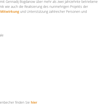
mit Gennadij Bogdanow über mehr als zwei Jahrzehnte betriebene
ik wie auch die Realisierung des nunmehrigen Projekts der
e
Mitwirkung
und Unterstützung zahlr
eicher Personen und
ale
tenbecher finden Sie
hier