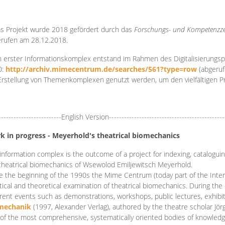
s Projekt wurde 2018 gefördert durch das
Forschungs- und Kompetenzze
rufen am 28.12.2018.
 erster Informationskomplex entstand im Rahmen des Digitalisierungsp
0:
http://archiv.mimecentrum.de/searches/561?type=row
(abgeruf
Erstellung von Themenkomplexen genutzt werden, um den vielfältigen 
-------------------------English Version----------------------------------------------
k in progress - Meyerhold's theatrical biomechanics
information complex is the outcome of a project for indexing, cataloguing,
theatrical biomechanics of Wsewolod Emiljewitsch Meyerhold.
e the beginning of the 1990s the Mime Centrum (today part of the Intern
tical and theoretical examination of theatrical biomechanics. During t
erent events such as demonstrations, workshops, public lectures, exhibi
mechanik
(1997, Alexander Verlag), authored by the theatre scholar Jö
of the most comprehensive, systematically oriented bodies of knowledg