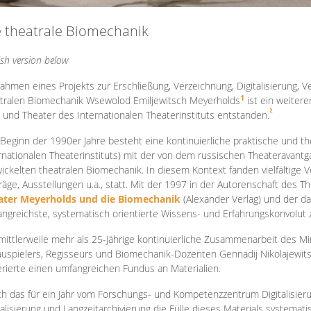
e theatrale Biomechanik
ish version below
ahmen eines Projekts zur Erschließung, Verzeichnung, Digitalisierung, Ve
1
tralen Biomechanik Wsewolod Emiljewitsch Meyerholds
ist ein weiter
2
 und Theater des Internationalen Theaterinstituts entstanden.
 Beginn der 1990er Jahre besteht eine kontinuierliche praktische und
rnationalen Theaterinstituts) mit der von dem russischen Theateravantg
ickelten theatralen Biomechanik. In diesem Kontext fanden vielfältige
räge, Ausstellungen u.a., statt. Mit d
er 1997 in der Autorenschaft des T
ater Meyerholds und die Biomechanik
(Alexander Verlag) und der d
ngreichste, systematisch orientierte Wissens- und Erfahrungskonvolut
mittlerweile mehr als 25-jährige kontinuierliche Zusammenarb
eit des M
uspielers, Regisseurs und Biomechanik-Dozenten Gennadij Nikolajewit
rierte einen umfangreichen Fundus an Materialien.
h das für ein Jahr vom Forschungs- und Kompetenzzentrum Digitalisier
talisierung und Langzeitarchivierung die Fülle dieses Materials systemat