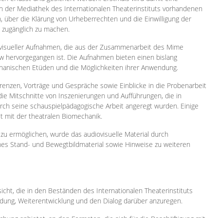
 in der Mediathek des Internationalen Theaterinstituts vorhandenen
, über die Klärung von Urheberrechten und die Einwilligung der
e zugänglich zu machen.
ovisueller Aufnahmen, die aus der Zusammenarbeit des Mime
 hervorgegangen ist. Die Aufnahmen bieten einen bislang
chanischen Etüden und die Möglichkeiten ihrer Anwendung.
enzen, Vorträge und Gespräche sowie Einblicke in die Probenarbeit
e Mitschnitte von Inszenierungen und Aufführungen, die in
h seine schauspielpädagogische Arbeit angeregt wurden. Einige
it mit der theatralen Biomechanik.
zu ermöglichen, wurde das audiovisuelle Material durch
sches Stand- und Bewegtbildmaterial sowie Hinweise zu weiteren
icht, die in den Beständen des Internationalen Theaterinstituts
ung, Weiterentwicklung und den Dialog darüber anzuregen.