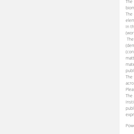
The 
biom
The
elem
In t
(wor
The 
(dem
(con
matt
mate
publ
The 
acro
Plea
The 
Inst
publ
expr
Pow