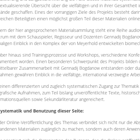
extualisierende Übersicht über die vielfältigen und in ihrer Gesamtheit
ände geschaffen. Eines der vorrangigen Ziele des Projekts besteht darin
reichen Beteiligten einen möglichst großen Teil dieser Materialien onlin
ern der hier angesprochenen Materialsammlung steht eine Reihe audi
rum mit dem Schauspieler, Regisseur und Dozenten Gennadij Bogdanow
aligen Einblick in den Komplex der von Meyerhold entwickelten biome
ber hinaus sind Trainingsprozesse und Workshops, verschiedene Konfer
mentiert worden. Einen besonderen Schwerpunkt des Projekts bilden di
ttelbarer Zusammenarbeit mit Gennadij Bogdanow entstanden oder durc
ahmen gewähren Einblick in die vielfältige, international verzweigte Arbe
inen differenzierten und zugleich systematischen Zugang zur Thematik 
grafische Aufnahmen, zum Teil bislang unveröffentlichte Texte, histori
rmationsquellen sowie Sekundärliteratur angereichert.
Systematik und Benutzung dieser Seite:
der Online-Veröffentlichung des Themas verbindet sich nicht nur die Abs
andenen Materialien zugänglich zu machen, sondern auch deren Anwend