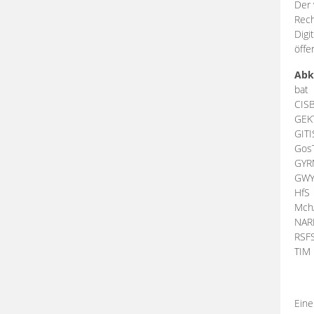
Der 
Rech
Digi
öffe
Abk
bat
CIS
GEK
GIT
Gos
GY
GW
HfS
Mch
NA
RSF
TI
Eine