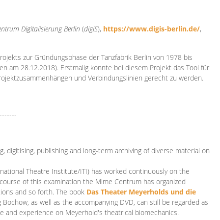
ntrum Digitalisierung
Berlin
(
digiS
),
https://www.digis-berlin.de/
,
rojekts zur Gründungsphase der Tanzfabrik Berlin von 1978 bis
en am 28.12.2018). Erstmalig konnte bei diesem Projekt das Tool für
Projektzusammenhängen und Verbindungslinien gerecht zu werden.
-------
 digitising, publishing and long-term archiving of diverse material on
ational Theatre Institute/ITI) has worked continuously on the
he course of this examination the Mime Centrum has organized
tions and so forth. The book
Das Theater Meyerholds und die
rg Bochow, as well as the accompanying DVD, can still be regarded as
e and experience on Meyerhold's theatrical biomechanics.