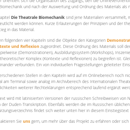
r orientiert sich die Organisation des Zugangs, den die Onlineveröffentl
Biomechanik und nach der Auswertung und Ordnung des Materials als
apite
l
Die Theatrale Biomechanik
sind jene Materialien versammelt,
eutlicht werden können. Kurze Erläuterungen der Prinzipien und der t
tieg in das Material.
en folgenden vier Kapiteln sind die Objekte den Kategorien
Demonstrat
texte und Reflexion
zugeordnet. Diese Ordnung des Materials soll d
Spielweise (Demonstrationen), Ausbildungssystem (Workshops), Inszen
theoretischer Komplex (Kontexte und Reflexionen) zu begreifen ist. Gle
inander verbunden. Ein von individuellen Fragestellungen geleiteter Einst
erschiedenen Stellen in den Kapiteln wird auf im Onlinebereich noch nic
tal am Terminal sowie analog im Archivbereich des Internationalen Theate
ichkeiten weiterer Rechteklärungen entsprechend laufend ergänzt wer
ext wird mit latinisierten Versionen der russischen Schreibweisen von N
 der Duden-Transkription. Ebenfalls werden die im Russischen üblichen
rzungsverzeichnis findet sich weiter unten hier in diesem Einstiegstext
aktieren Sie
uns
gern, um mehr über das Projekt zu erfahren oder sich