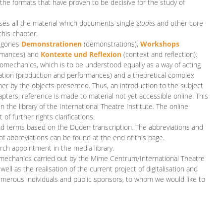
 the formats that have proven to be decisive for the study of
es all the material which documents single
etudes
and other core
this chapter.
egories
D
emonstrationen
(demonstrations),
Workshops
rmances)
and
Kontexte und Reflexion
(context and reflection).
iomechanics, which is to be understood equally as a way of acting
eation (production and performances) and a theoretical complex
her by the objects presented. Thus, an introduction to the subject
apters, reference is made to material not yet accessible online. This
n the library of the International Theatre Institute. The online
 further rights clarifications.
and terms based on the Duden transcription. The abbreviations and
of abbreviations can be found at the end of this page.
rch appointment in the media library.
omechanics carried out by the Mime Centrum/International Theatre
ll as the realisation of the current project of digitalisation and
merous individuals and public sponsors, to whom we would like to