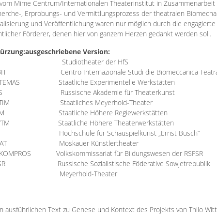
vom Mime Centrum/Internationalen Theaterinstitut in Zusammenarbeit 
erche-, Erprobungs- und Vermittlungsprozess der theatralen Biomechan
talisierung und Veröffentlichung waren nur möglich durch die engagiert
ntlicher Förderer, denen hier von ganzem Herzen gedankt werden soll.
ürzung:
ausgeschriebene Version:
Studiotheater der HfS
BIT
Centro Internazionale Studi die Biomeccanica Teatr
TEMAS
Staatliche Experimentelle Werkstätten
IS
Russische Akademie für Theaterkunst
TIM
Staatliches Meyerhold-Theater
RM
Staatliche Höhere Regiewerkstätten
YTM
Staatliche Höhere Theaterwerkstätten
Hochschule für Schauspielkunst „Ernst Busch“
AT
Moskauer Künstlertheater
RKOMPROS
Volkskommissariat für Bildungswesen der RSFSR
SR
Russische Sozialistische Föderative Sowjetrepublik
M Meyerhold-Theater
n ausführlichen Text zu Genese und Kontext des Projekts von Thilo Wit