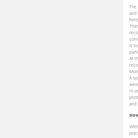
The 
and 
hims
Than
reco
comp
is t
part
At t
reco
More
A sp
were
In o
phot
and 
How
With
prac