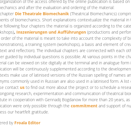
organization of the access offered by the online publication is based on
echanics and after the evaluation and ordering of the material:
 chapter
Die Theatrale Biomechanik
(Theatrical Biomechanics)
compris
ents of biomechanics. Short explanations contextualize the material in 
he following four chapters the material is organized according to the cat
kshops)
,
Inszenierungen und Aufführungen
(productions and perfo
order of the material is meant to take into account the complexity of b
onstrations), a training system (workshops), a basis and element of cr
text and reflection). The individual chapters are connected with each ot
er guided by individual questions is possible. At various points in the ch
rial can be viewed on site digitally at the terminal and in analogue form i
ication will be continuously supplemented according to the development of
texts make use of latinised versions of the Russian spelling of names 
nyms commonly used in Russian are also used in a latinised form. A list 
se contact
us
to find out more about the project or to schedule a resea
ongoing research, experimentation and communication of theatrical bi
itute in cooperation with Gennadij Bogdanow for more than 20 years, as we
ication were only possible through the
commitment
and support of nu
ess our heartfelt gratitude.
ered by
Froala Editor