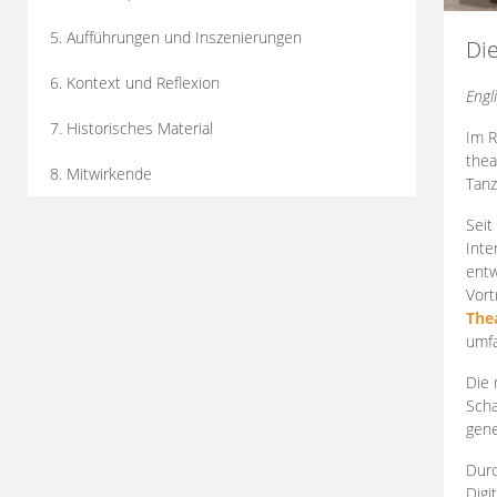
5. Aufführungen und Inszenierungen
Di
6. Kontext und Reflexion
Engl
7. Historisches Material
Im R
thea
8. Mitwirkende
Tanz
Seit
Inte
entw
Vort
The
umfa
Die 
Scha
gene
Durc
Digi