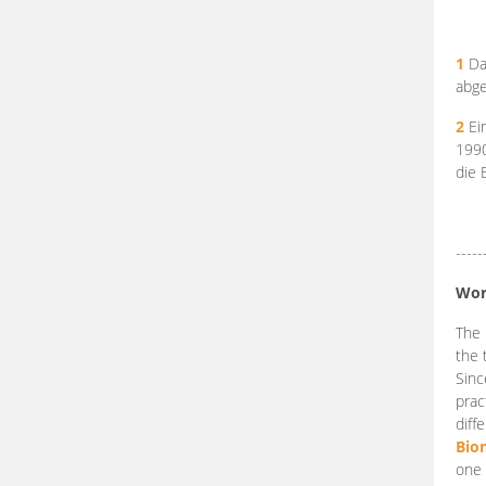
1
Da
abge
2
Ein
199
die 
-----
Wor
The 
the 
Sinc
prac
diff
Bio
one 