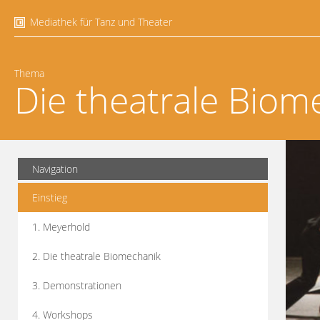
Mediathek für Tanz und Theater
Thema
Die theatrale Biom
Navigation
Einstieg
1. Meyerhold
2. Die theatrale Biomechanik
3. Demonstrationen
4. Workshops