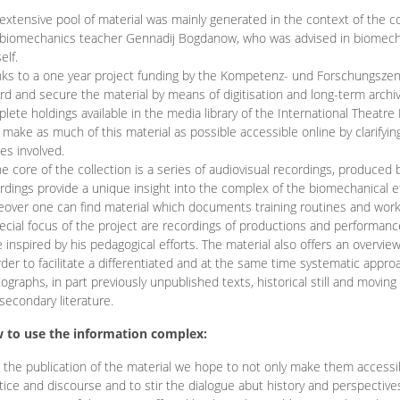
extensive pool of material was mainly generated in the context of the 
biomechanics teacher Gennadij Bogdanow, who was advised in biomechan
elf.
ks to a one year project funding by the Kompetenz- und Forschungszentru
rd and secure the material by means of digitisation and long-term archivi
lete holdings available in the media library of the International Theatre
o make as much of this material as possible accessible online by clarify
ies involved.
he core of the collection is a series of audiovisual recordings, produ
rdings provide a unique insight into the complex of the biomechanical 
over one can find material which documents training routines and works
ecial focus of the project are recordings of productions and performan
 inspired by his pedagogical efforts. The material also offers an overvie
rder to facilitate a differentiated and at the same time systematic appro
ographs, in part previously unpublished texts, historical still and movin
secondary literature.
 to use the information complex:
 the publication of the material we hope to not only make them access
tice and discourse and to stir the dialogue abut history and perspective