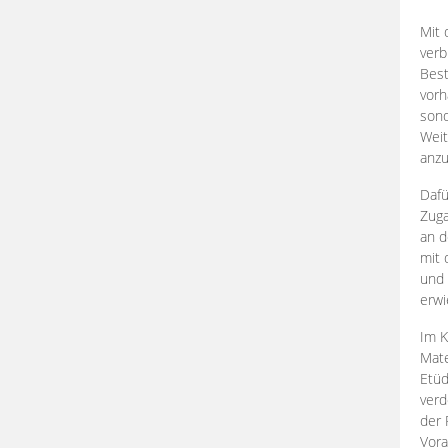
Mit 
verb
Best
vorh
son
Weit
anzu
Dafü
Zuga
an d
mit 
und 
erwi
Im K
Mate
Etü
verd
der 
Vora