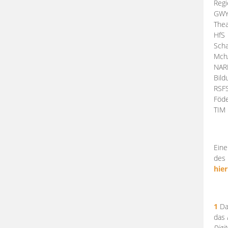
Regi
GW
Thea
HfS
Scha
Mch
NA
Bil
RSF
Föde
TI
Eine
des 
hier
1
Da
das
Digi