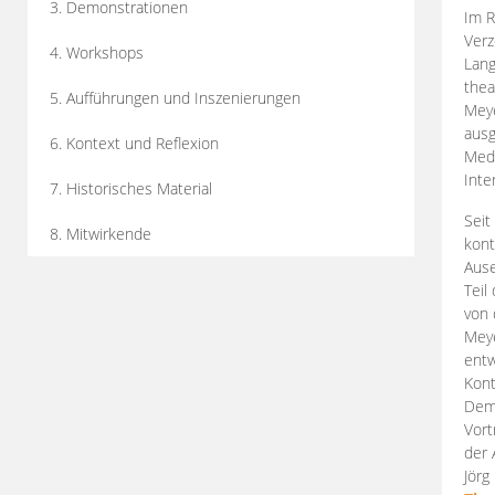
3. Demonstrationen
Im R
Verz
4. Workshops
Lang
thea
5. Aufführungen und Inszenierungen
Mey
ausg
6. Kontext und Reflexion
Medi
Inte
7. Historisches Material
Seit
8. Mitwirkende
kont
Aus
Teil
von 
Meye
entw
Kont
Demo
Vort
der 
Jörg