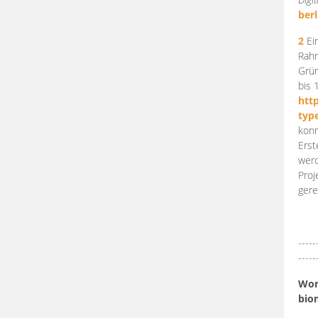
berl
2
Ein
Rahm
Grün
bis 
htt
typ
konn
Erst
werd
Proj
gere
-----
-----
Work
bio