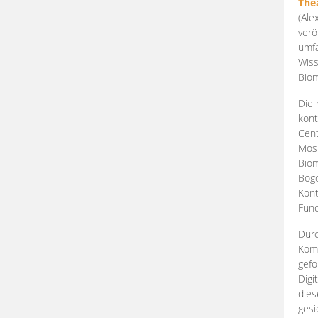
The
(Ale
verö
umfa
Wiss
Biom
Die 
kont
Cent
Mosk
Biom
Bogd
Kont
Fund
Durc
Komp
gefö
Digi
dies
gesi