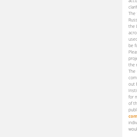
acco
clari
The 
Russ
the 
acro
used
be f
Plea
proj
the 
The 
comm
out 
Inst
for 
of t
publ
com
indi
woul