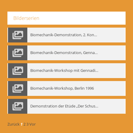
Bilderserien
Biomechanik-Demonstration, 2. Kongress der EMF, Mai 1995
Biomechanik-Demonstration, Gennadij Bogdanow im Berliner Ensemble, 04.10.1991
Biomechanik-Workshop mit Gennadij Nikolajewitsch Bogdanow im Mime Centrum Berlin, 1991
Biomechanik-Workshop, Berlin 1996
Demonstration der Etüde „Der Schuss mit dem Bogen“ durch Gennadij Nikolajewitsch Bogdanow, Berlin 1991
Zurück
1
2
3
Vor