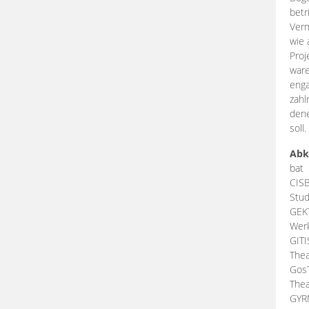
betr
Verm
wie 
Proj
ware
enga
zahl
dene
soll.
Abk
bat
CIS
Stud
GEK
Werk
GIT
Thea
Gos
Thea
GY