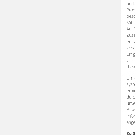
und 
Prob
beso
Mits
Auff
Zus
ents
scha
Eini
viel
thea
Um e
syst
ermö
durc
unve
Bewe
Info
ange
Zu 