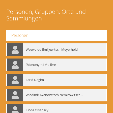
Personen, Gruppen, Orte und
Sammlungen
Personen
Wsewolod Emiljewitsch Meyerhold
[Mononym] Molière
Farid Nagim
Wladimir Iwanowitsch Nemirowitsch-Dantschenko
Linda Olsansky