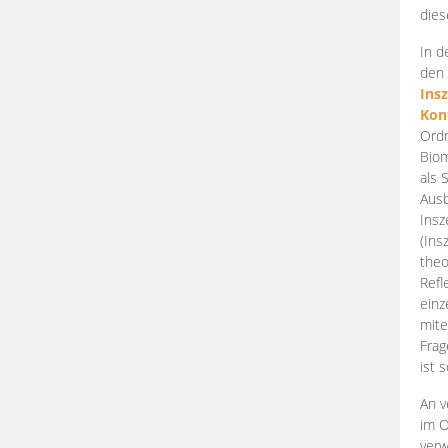
dies
In d
den 
Ins
Kon
Ordn
Biom
als 
Ausb
Insz
(Ins
theo
Refl
einz
mite
Frag
ist 
An v
im O
verw