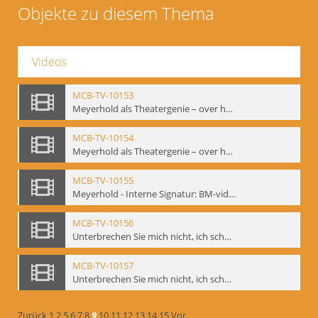
Objekte zu diesem Thema
Videos
MCB-TV-10153
Meyerhold als Theatergenie – over het mechanik van de acteursexpressie, Ausschnitt 4 - Interne Signatur: BM-vid-108_A4
MCB-TV-10154
Meyerhold als Theatergenie – over het mechanik van de acteursexpressie, Ausschnitt 5 - Interne Signatur: BM-vid-108_A5
MCB-TV-10155
Meyerhold - Interne Signatur: BM-vid-116
MCB-TV-10156
Unterbrechen Sie mich nicht, ich schweige!, Berlin 2006 - Interne Signatur: BM-vid-126
MCB-TV-10157
Unterbrechen Sie mich nicht, ich schweige!, Berlin 2006 - Interne Signatur: BM-vid-127
Zurück
1
2
5
6
7
8
9
10
11
12
13
14
15
Vor