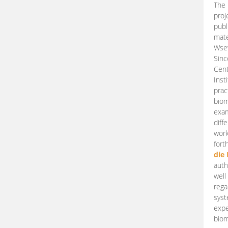
The 
proj
publ
mate
Wsew
Sinc
Cent
Inst
prac
biom
exam
diff
work
fort
die
auth
well
rega
syst
expe
biom