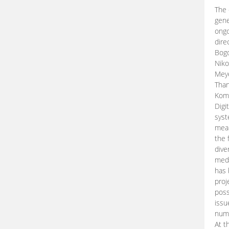
The 
gene
ongo
dire
Bogd
Niko
Meye
Than
Kom
Digi
syst
mean
the 
dive
medi
has 
proj
poss
issu
nume
At t