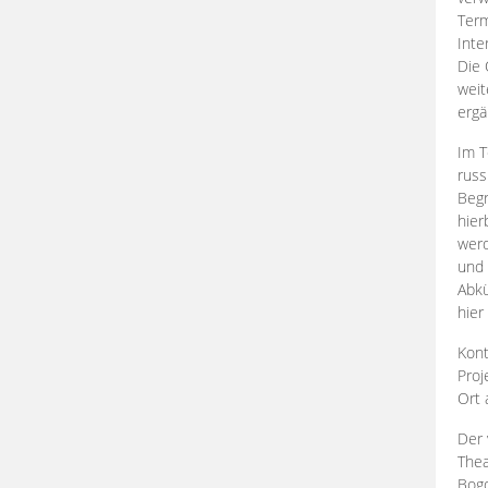
Term
Inte
Die 
weit
ergä
Im T
russ
Begr
hier
werd
und 
Abkü
hier
Kont
Proj
Ort
Der 
Thea
Bogd