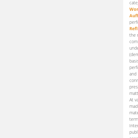
cate
Wor
Auf
perf
Ref
the 
comp
unde
(dem
basi
perf
and 
conn
pres
matt
At v
made
mate
term
Inte
publ