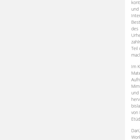
kont
und 
Inte
Best
des 
Urhe
zahl
Teil
mac
Im K
Mate
Aufn
Mime
und
herv
bisl
von 
Etüd
Darü
Work