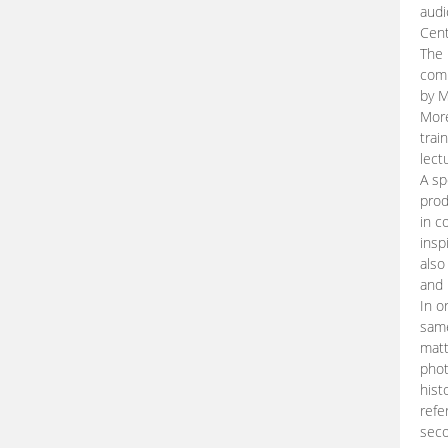
audi
Cent
The 
comp
by M
More
trai
lect
A sp
prod
in c
insp
also
and 
In o
same
matt
phot
hist
refe
seco