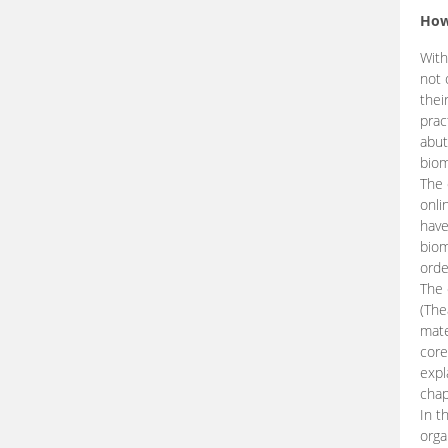
How
With
not 
thei
prac
abut
biom
The 
onli
have
biom
orde
The
(The
mate
core
expl
chap
In t
orga