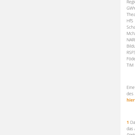
Regi
GW
Thea
HfS
Scha
Mch
NA
Bil
RSF
Föde
TI
Eine
des 
hier
1
Da
das
Digi