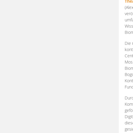
The
(Ale
verö
umfa
Wiss
Biom
Die 
kont
Cent
Mosk
Biom
Bogd
Kont
Fund
Durc
Komp
gefö
Digi
dies
gesi