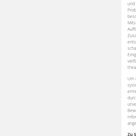
und 
Prob
beso
Mits
Auff
Zus
ents
scha
Eini
viel
thea
Um e
syst
ermö
durc
unve
Bewe
Info
ange
Zu 