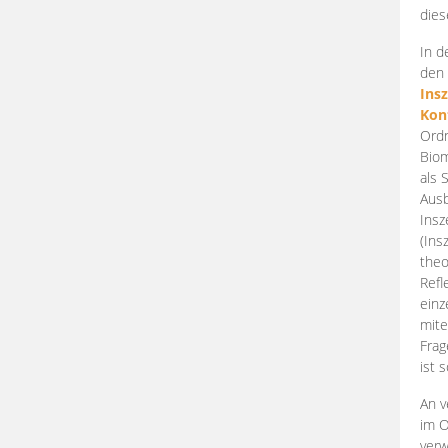
dies
In d
den 
Ins
Kon
Ordn
Biom
als 
Ausb
Insz
(Ins
theo
Refl
einz
mite
Frag
ist 
An v
im O
verw