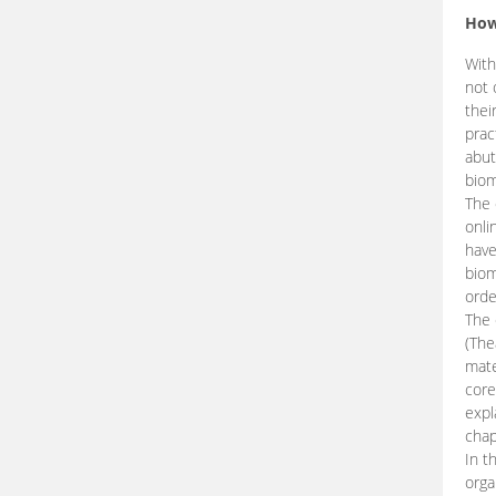
How
With
not 
thei
prac
abut
biom
The 
onli
have
biom
orde
The
(The
mate
core
expl
chap
In t
orga