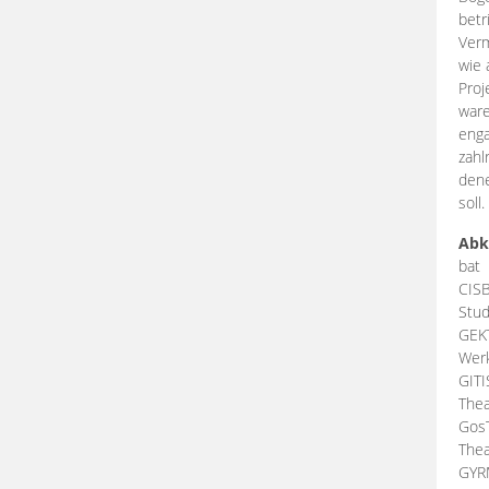
betr
Verm
wie 
Proj
ware
enga
zahl
dene
soll.
Abk
bat
CIS
Stud
GEK
Werk
GIT
Thea
Gos
Thea
GY