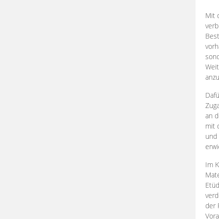
Mit 
verb
Best
vorh
son
Weit
anzu
Dafü
Zuga
an d
mit 
und 
erwi
Im K
Mate
Etü
verd
der 
Vora