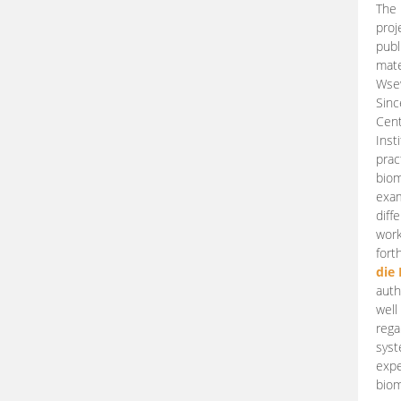
The 
proj
publ
mate
Wsew
Sinc
Cent
Inst
prac
biom
exam
diff
work
fort
die
auth
well
rega
syst
expe
biom