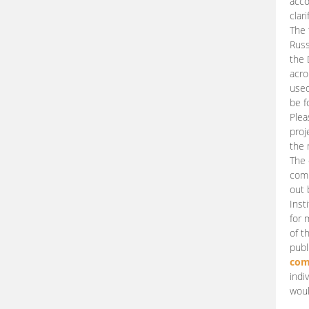
acco
clari
The 
Russ
the 
acro
used
be f
Plea
proj
the 
The 
comm
out 
Inst
for 
of t
publ
com
indi
woul