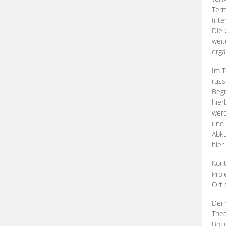
Term
Inte
Die 
weit
ergä
Im T
russ
Begr
hier
werd
und 
Abkü
hier
Kont
Proj
Ort
Der 
Thea
Bogd