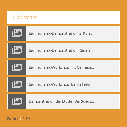
Bilderserien
Biomechanik-Demonstration, 2. Kongress der EMF, Mai 1995
Biomechanik-Demonstration, Gennadij Bogdanow im Berliner Ensemble, 04.10.1991
Biomechanik-Workshop mit Gennadij Nikolajewitsch Bogdanow im Mime Centrum Berlin, 1991
Biomechanik-Workshop, Berlin 1996
Demonstration der Etüde „Der Schuss mit dem Bogen“ durch Gennadij Nikolajewitsch Bogdanow, Berlin 1991
Zurück
1
2
3
Vor