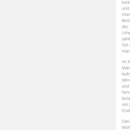
kont
und 
Inte
Best
des 
Urhe
zahl
Teil
mac
Im K
Mate
Aufn
Mime
und
herv
bisl
von 
Etüd
Darü
Work