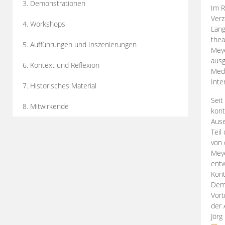
3. Demonstrationen
Im R
Verz
4. Workshops
Lang
thea
5. Aufführungen und Inszenierungen
Mey
ausg
6. Kontext und Reflexion
Medi
Inte
7. Historisches Material
Seit
8. Mitwirkende
kont
Aus
Teil
von 
Meye
entw
Kont
Demo
Vort
der 
Jörg