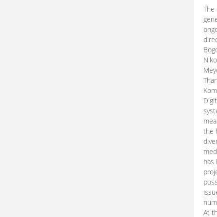
The 
gene
ongo
dire
Bogd
Niko
Meye
Than
Kom
Digi
syst
mean
the 
dive
medi
has 
proj
poss
issu
nume
At t