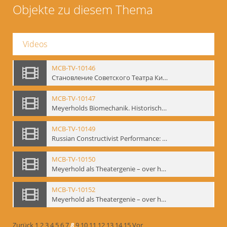
Objekte zu diesem Thema
Videos
MCB-TV-10146
Становление Советского Театра Кино - свидетельства эпохи 1920-1936 / Entstehung des sowjetischen Theaters – kinematografische Zeugnisse 1920-1936 - Interne Signatur: BM-vid-96
MCB-TV-10147
Meyerholds Biomechanik. Historisches Filmmaterial - Interne Signatur: BM-vid-99
MCB-TV-10149
Russian Constructivist Performance: An Evening of Foregger's Mastfor Cabaret. Good Treatment for Horses - Interne Signatur: BM-vid-105
MCB-TV-10150
Meyerhold als Theatergenie – over het mechanik van de acteursexpressie - Interne Signatur: BM-vid-108
MCB-TV-10152
Meyerhold als Theatergenie – over het mechanik van de acteursexpressie, Ausschnitt 2 - Interne Signatur: BM-vid-108_A2
Zurück
1
2
3
4
5
6
7
8
9
10
11
12
13
14
15
Vor