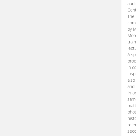
audi
Cent
The 
comp
by M
More
trai
lect
A sp
prod
in c
insp
also
and 
In o
same
matt
phot
hist
refe
seco