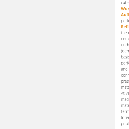
cate
Wor
Auf
perf
Ref
the 
comp
unde
(dem
basi
perf
and 
conn
pres
matt
At v
made
mate
term
Inte
publ