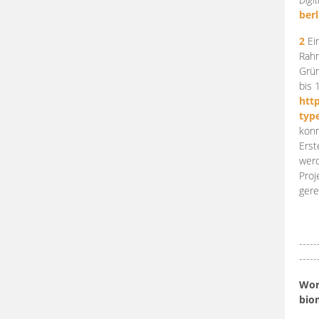
berl
2
Ein
Rahm
Grün
bis 
htt
typ
konn
Erst
werd
Proj
gere
-----
-----
Work
bio