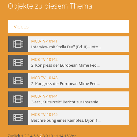
Objekte zu diesem Thema
Videos
MCB-TV-10141
Interview mit Stella Duff (Bd. II) - Interne Signatur: BM-vid-58
MCB-TV-10142
2. Kongress der European Mime Federation: „Rekonstruktion/Innovation“, Berlin Mai 1993 - Interne Signatur: BM-vid-59
MCB-TV-10143
2. Kongress der European Mime Federation: „Rekonstruktion/Innovation“, Berlin Mai 1993. Dokumentation der Konferenzaktivitäten - Interne Signatur: BM-vid-70
MCB-TV-10144
3-sat „Kulturzeit“ Bericht zur Inszenierung „Mann ist Mann“ von Thomas Ostermeier und Gennadij Bogdanow - Interne Signatur: BM-vid-80
MCB-TV-10145
Beschreibung eines Kampfes, Dijon 1998. nach Kafka - Interne Signatur: BM-vid-81
Zurück
1
2
3
4
5
6
7
8
9
10
11
14
15
Vor