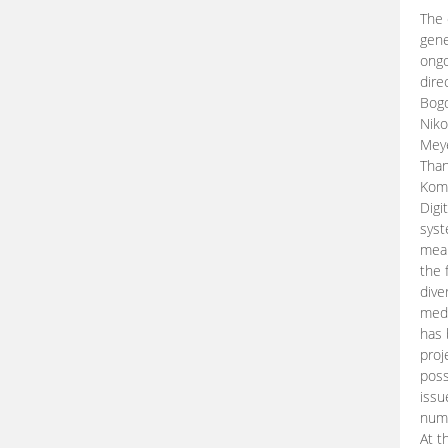
The 
gene
ongo
dire
Bogd
Niko
Meye
Than
Kom
Digi
syst
mean
the 
dive
medi
has 
proj
poss
issu
nume
At t