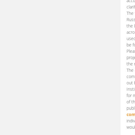
acco
clari
The 
Russ
the 
acro
used
be f
Plea
proj
the 
The 
comm
out 
Inst
for 
of t
publ
com
indi
woul