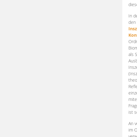
dies
In d
den 
Ins
Kon
Ordn
Biom
als 
Ausb
Insz
(Ins
theo
Refl
einz
mite
Frag
ist 
An v
im O
verw