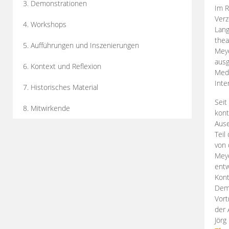
3. Demonstrationen
Im R
Verz
4. Workshops
Lang
thea
5. Aufführungen und Inszenierungen
Mey
ausg
6. Kontext und Reflexion
Medi
Inte
7. Historisches Material
Seit
8. Mitwirkende
kont
Aus
Teil
von 
Meye
entw
Kont
Demo
Vort
der 
Jörg