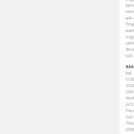
betr
Verm
wie 
Proj
ware
enga
zahl
dene
soll.
Abk
bat
CIS
Stud
GEK
Werk
GIT
Thea
Gos
Thea
GY