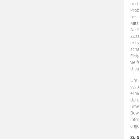
und 
Prob
beso
Mits
Auff
Zus
ents
scha
Eini
viel
thea
Um e
syst
ermö
durc
unve
Bewe
Info
ange
Zu 