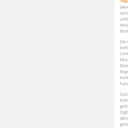
The
(Ale
verö
umfa
Wiss
Biom
Die 
kont
Cent
Mosk
Biom
Bogd
Kont
Fund
Durc
Komp
gefö
Digi
dies
gesi