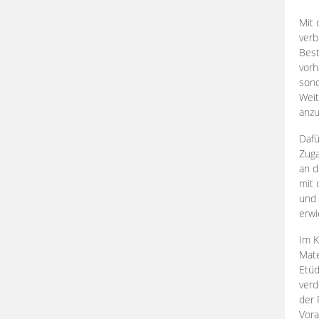
Mit 
verb
Best
vorh
son
Weit
anzu
Dafü
Zuga
an d
mit 
und 
erwi
Im K
Mate
Etü
verd
der 
Vora