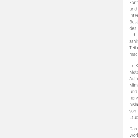
kont
und 
Inte
Best
des 
Urhe
zahl
Teil
mac
Im K
Mate
Aufn
Mime
und
herv
bisl
von 
Etüd
Darü
Work