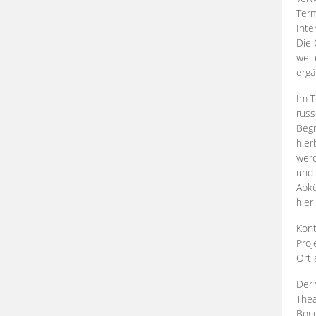
Term
Inte
Die 
weit
ergä
Im T
russ
Begr
hier
werd
und 
Abkü
hier
Kont
Proj
Ort
Der 
Thea
Bogd