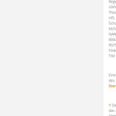
Regi
GW
Thea
HfS
Scha
Mch
NA
Bil
RSF
Föde
TI
Eine
des 
hier
1
Da
das
Digi