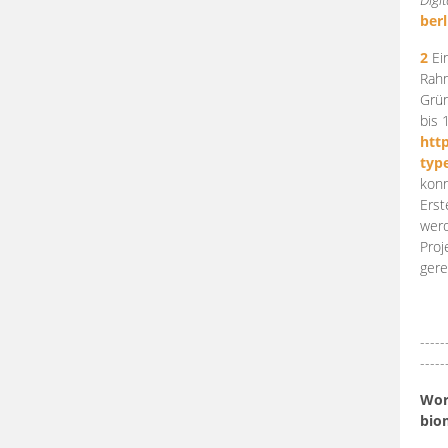
berl
2
Ein
Rahm
Grün
bis 
htt
typ
konn
Erst
werd
Proj
gere
-----
-----
Work
bio