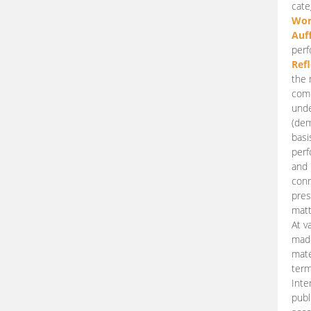
cate
Wor
Auf
perf
Ref
the 
comp
unde
(dem
basi
perf
and 
conn
pres
matt
At v
made
mate
term
Inte
publ