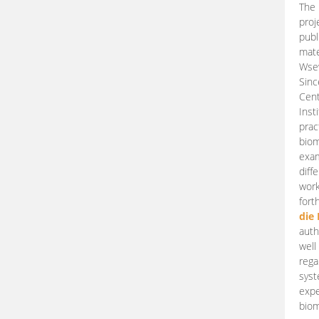
The 
proj
publ
mate
Wsew
Sinc
Cent
Inst
prac
biom
exam
diff
work
fort
die
auth
well
rega
syst
expe
biom