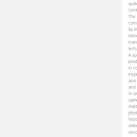
audi
Cent
The 
comp
by M
More
trai
lect
A sp
prod
in c
insp
also
and 
In o
same
matt
phot
hist
refe
seco