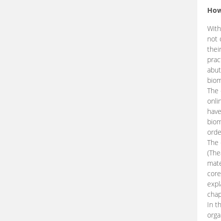
How
With
not 
thei
prac
abut
biom
The 
onli
have
biom
orde
The
(The
mate
core
expl
chap
In t
orga