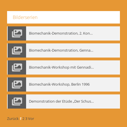
Bilderserien
Biomechanik-Demonstration, 2. Kongress der EMF, Mai 1995
Biomechanik-Demonstration, Gennadij Bogdanow im Berliner Ensemble, 04.10.1991
Biomechanik-Workshop mit Gennadij Nikolajewitsch Bogdanow im Mime Centrum Berlin, 1991
Biomechanik-Workshop, Berlin 1996
Demonstration der Etüde „Der Schuss mit dem Bogen“ durch Gennadij Nikolajewitsch Bogdanow, Berlin 1991
Zurück
1
2
3
Vor