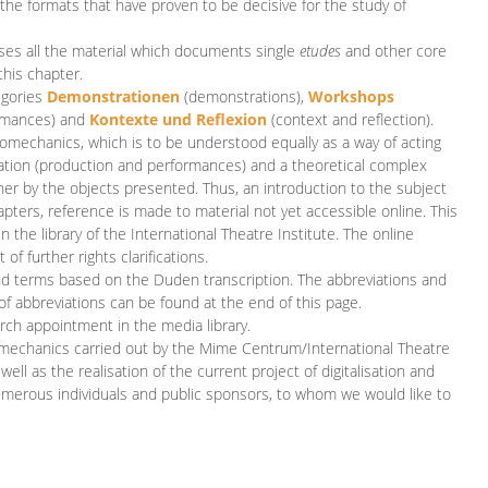
 the formats that have proven to be decisive for the study of
es all the material which documents single
etudes
and other core
this chapter.
egories
D
emonstrationen
(demonstrations),
Workshops
rmances)
and
Kontexte und Reflexion
(context and reflection).
iomechanics, which is to be understood equally as a way of acting
eation (production and performances) and a theoretical complex
her by the objects presented. Thus, an introduction to the subject
apters, reference is made to material not yet accessible online. This
n the library of the International Theatre Institute. The online
 further rights clarifications.
and terms based on the Duden transcription. The abbreviations and
of abbreviations can be found at the end of this page.
rch appointment in the media library.
omechanics carried out by the Mime Centrum/International Theatre
ll as the realisation of the current project of digitalisation and
merous individuals and public sponsors, to whom we would like to