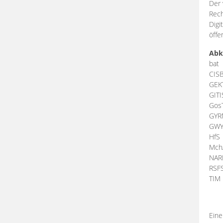
Der 
Rech
Digi
öffe
Abk
bat
CIS
GEK
GIT
Gos
GY
GW
HfS
Mch
NA
RSF
TI
Eine