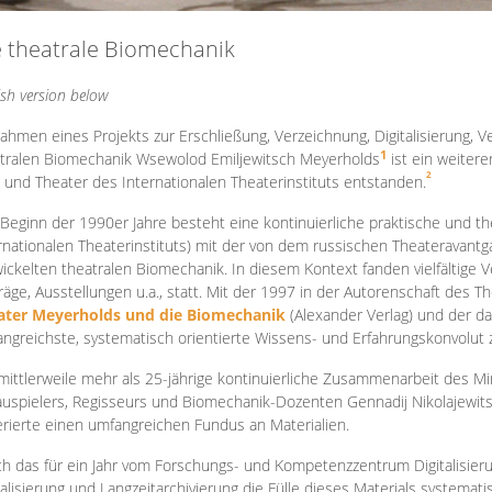
e theatrale Biomechanik
ish version below
ahmen eines Projekts zur Erschließung, Verzeichnung, Digitalisierung, Ve
1
tralen Biomechanik Wsewolod Emiljewitsch Meyerholds
ist ein weiter
2
 und Theater des Internationalen Theaterinstituts entstanden.
 Beginn der 1990er Jahre besteht eine kontinuierliche praktische und
rnationalen Theaterinstituts) mit der von dem russischen Theateravantg
ickelten theatralen Biomechanik. In diesem Kontext fanden vielfältige
räge, Ausstellungen u.a., statt. Mit d
er 1997 in der Autorenschaft des T
ater Meyerholds und die Biomechanik
(Alexander Verlag) und der d
ngreichste, systematisch orientierte Wissens- und Erfahrungskonvolut
mittlerweile mehr als 25-jährige kontinuierliche Zusammenarb
eit des M
uspielers, Regisseurs und Biomechanik-Dozenten Gennadij Nikolajewit
rierte einen umfangreichen Fundus an Materialien.
h das für ein Jahr vom Forschungs- und Kompetenzzentrum Digitalisier
talisierung und Langzeitarchivierung die Fülle dieses Materials systemat