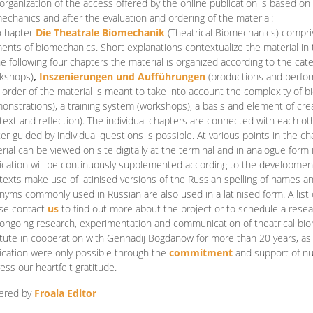
organization of the access offered by the online publication is based on
echanics and after the evaluation and ordering of the material:
 chapter
Die Theatrale Biomechanik
(Theatrical Biomechanics)
compris
ents of biomechanics. Short explanations contextualize the material in 
he following four chapters the material is organized according to the cat
kshops)
,
Inszenierungen und Aufführungen
(productions and perfo
order of the material is meant to take into account the complexity of b
onstrations), a training system (workshops), a basis and element of cr
text and reflection). The individual chapters are connected with each ot
er guided by individual questions is possible. At various points in the ch
rial can be viewed on site digitally at the terminal and in analogue form i
ication will be continuously supplemented according to the development of
texts make use of latinised versions of the Russian spelling of names 
nyms commonly used in Russian are also used in a latinised form. A list 
se contact
us
to find out more about the project or to schedule a resea
ongoing research, experimentation and communication of theatrical bi
itute in cooperation with Gennadij Bogdanow for more than 20 years, as we
ication were only possible through the
commitment
and support of nu
ess our heartfelt gratitude.
ered by
Froala Editor