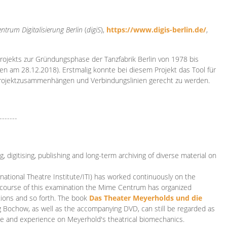
ntrum Digitalisierung
Berlin
(
digiS
),
https://www.digis-berlin.de/
,
rojekts zur Gründungsphase der Tanzfabrik Berlin von 1978 bis
en am 28.12.2018). Erstmalig konnte bei diesem Projekt das Tool für
Projektzusammenhängen und Verbindungslinien gerecht zu werden.
-------
 digitising, publishing and long-term archiving of diverse material on
ational Theatre Institute/ITI) has worked continuously on the
he course of this examination the Mime Centrum has organized
tions and so forth. The book
Das Theater Meyerholds und die
rg Bochow, as well as the accompanying DVD, can still be regarded as
e and experience on Meyerhold's theatrical biomechanics.