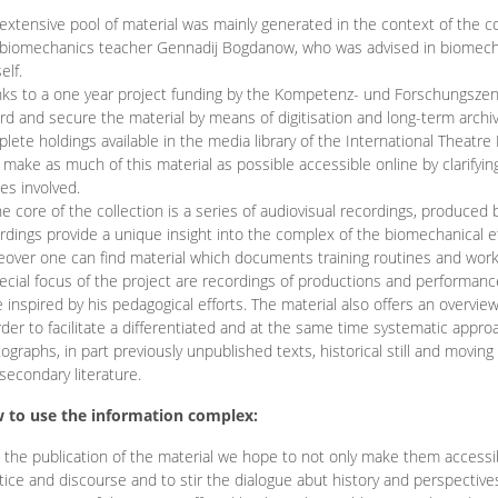
extensive pool of material was mainly generated in the context of the 
biomechanics teacher Gennadij Bogdanow, who was advised in biomechan
elf.
ks to a one year project funding by the Kompetenz- und Forschungszentru
rd and secure the material by means of digitisation and long-term archivi
lete holdings available in the media library of the International Theatre
o make as much of this material as possible accessible online by clarify
ies involved.
he core of the collection is a series of audiovisual recordings, produ
rdings provide a unique insight into the complex of the biomechanical 
over one can find material which documents training routines and works
ecial focus of the project are recordings of productions and performan
 inspired by his pedagogical efforts. The material also offers an overvie
rder to facilitate a differentiated and at the same time systematic appro
ographs, in part previously unpublished texts, historical still and movin
secondary literature.
 to use the information complex:
 the publication of the material we hope to not only make them access
tice and discourse and to stir the dialogue abut history and perspective