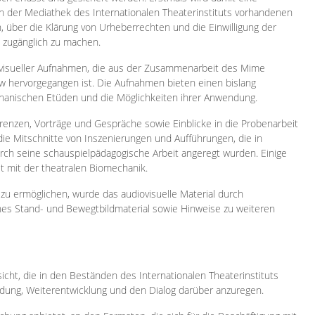
 in der Mediathek des Internationalen Theaterinstituts vorhandenen
, über die Klärung von Urheberrechten und die Einwilligung der
e zugänglich zu machen.
ovisueller Aufnahmen, die aus der Zusammenarbeit des Mime
 hervorgegangen ist. Die Aufnahmen bieten einen bislang
chanischen Etüden und die Möglichkeiten ihrer Anwendung.
enzen, Vorträge und Gespräche sowie Einblicke in die Probenarbeit
e Mitschnitte von Inszenierungen und Aufführungen, die in
h seine schauspielpädagogische Arbeit angeregt wurden. Einige
it mit der theatralen Biomechanik.
zu ermöglichen, wurde das audiovisuelle Material durch
sches Stand- und Bewegtbildmaterial sowie Hinweise zu weiteren
icht, die in den Beständen des Internationalen Theaterinstituts
ung, Weiterentwicklung und den Dialog darüber anzuregen.