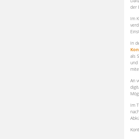
Dafü
der 
Im K
verd
Eins
In d
Kon
als 
und 
mite
An v
digi
Mögl
Im T
nach
Abkü
Kont