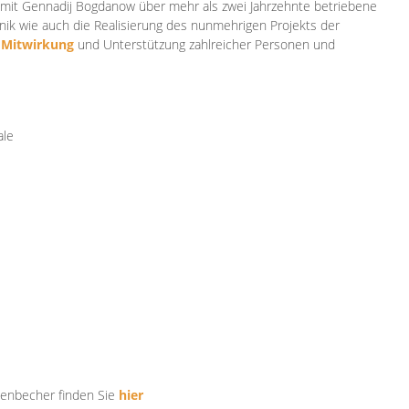
mit Gennadij Bogdanow über mehr als zwei Jahrzehnte betriebene
ik wie auch die Realisierung des nunmehrigen Projekts der
e
Mitwirkung
und Unterstützung zahlr
eicher Personen und
ale
tenbecher finden Sie
hier