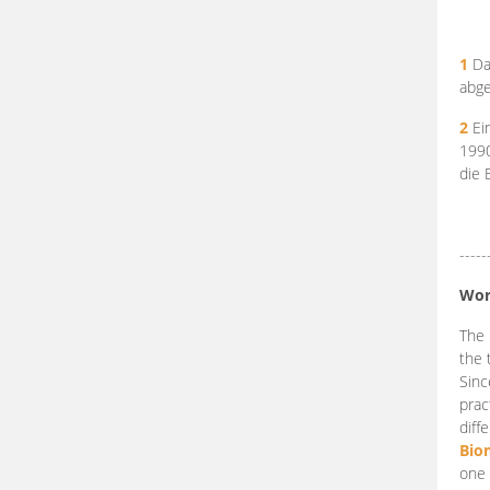
1
Da
abge
2
Ein
199
die 
-----
Wor
The 
the 
Sinc
prac
diff
Bio
one 