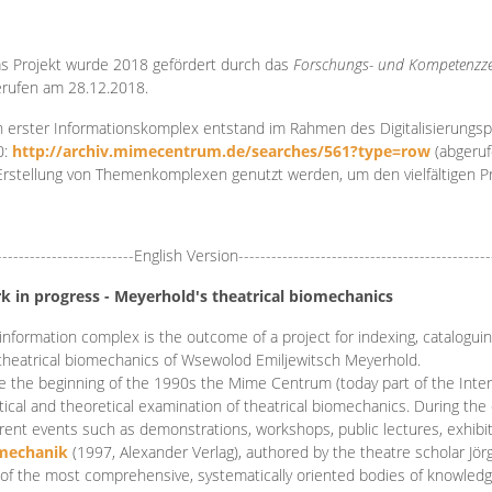
s Projekt wurde 2018 gefördert durch das
Forschungs- und Kompetenzze
rufen am 28.12.2018.
 erster Informationskomplex entstand im Rahmen des Digitalisierungsp
0:
http://archiv.mimecentrum.de/searches/561?type=row
(abgeruf
Erstellung von Themenkomplexen genutzt werden, um den vielfältigen 
-------------------------English Version----------------------------------------------
k in progress - Meyerhold's theatrical biomechanics
information complex is the outcome of a project for indexing, cataloguing,
theatrical biomechanics of Wsewolod Emiljewitsch Meyerhold.
e the beginning of the 1990s the Mime Centrum (today part of the Intern
tical and theoretical examination of theatrical biomechanics. During t
erent events such as demonstrations, workshops, public lectures, exhibi
mechanik
(1997, Alexander Verlag), authored by the theatre scholar Jö
of the most comprehensive, systematically oriented bodies of knowledg