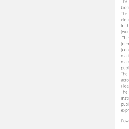
The 
biom
The
elem
In t
(wor
The 
(dem
(con
matt
mate
publ
The 
acro
Plea
The 
Inst
publ
expr
Pow