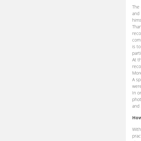
The 
and 
hims
Than
reco
comp
is t
part
At t
reco
More
A sp
were
In o
phot
and 
How
With
prac