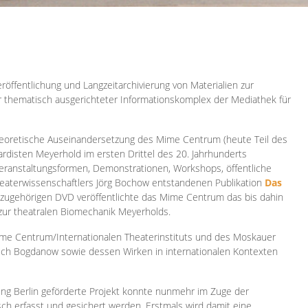
röffentlichung und Langzeitarchivierung von Materialien zur
er thematisch ausgerichteter Informationskomplex der Mediathek für
 theoretische Auseinandersetzung des Mime Centrum (heute Teil des
ardisten Meyerhold im ersten Drittel des 20. Jahrhunderts
 Veranstaltungsformen, Demonstrationen, Workshops, öffentliche
heaterwissenschaftlers Jörg Bochow entstandenen Publikation
Das
azugehörigen DVD veröffentlichte das Mime Centrum das bis dahin
 zur theatralen Biomechanik Meyerholds.
ime Centrum/Internationalen Theaterinstituts und des Moskauer
sch Bogdanow sowie dessen Wirken in internationalen Kontexten
ung Berlin geförderte Projekt konnte nunmehr im Zuge der
isch erfasst und gesichert werden. Erstmals wird damit eine