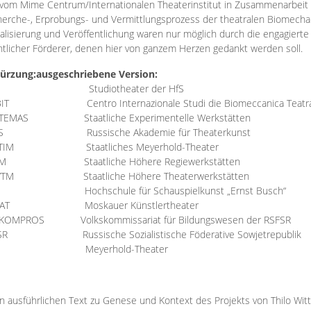
vom Mime Centrum/Internationalen Theaterinstitut in Zusammenarbeit 
erche-, Erprobungs- und Vermittlungsprozess der theatralen Biomechan
talisierung und Veröffentlichung waren nur möglich durch die engagiert
ntlicher Förderer, denen hier von ganzem Herzen gedankt werden soll.
ürzung:
ausgeschriebene Version:
Studiotheater der HfS
BIT
Centro Internazionale Studi die Biomeccanica Teatr
TEMAS
Staatliche Experimentelle Werkstätten
IS
Russische Akademie für Theaterkunst
TIM
Staatliches Meyerhold-Theater
RM
Staatliche Höhere Regiewerkstätten
YTM
Staatliche Höhere Theaterwerkstätten
Hochschule für Schauspielkunst „Ernst Busch“
AT
Moskauer Künstlertheater
RKOMPROS
Volkskommissariat für Bildungswesen der RSFSR
SR
Russische Sozialistische Föderative Sowjetrepublik
M Meyerhold-Theater
n ausführlichen Text zu Genese und Kontext des Projekts von Thilo Wit