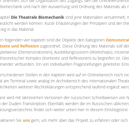
r orientiert sich die Organisation des Zugangs, den die Onlineveröffentl
Biomechanik und nach der Auswertung und Ordnung des Materials als
apite
l
Die Theatrale Biomechanik
sind jene Materialien versammelt,
eutlicht werden können. Kurze Erläuterungen der Prinzipien und der t
tieg in das Material.
en folgenden vier Kapiteln sind die Objekte den Kategorien
Demonstrat
texte und Reflexion
zugeordnet. Diese Ordnung des Materials soll d
Spielweise (Demonstrationen), Ausbildungssystem (Workshops), Inszen
theoretischer Komplex (Kontexte und Reflexionen) zu begreifen ist. Gle
inander verbunden. Ein von individuellen Fragestellungen geleiteter Einst
erschiedenen Stellen in den Kapiteln wird auf im Onlinebereich noch nic
tal am Terminal sowie analog im Archivbereich des Internationalen Theate
ichkeiten weiterer Rechteklärungen entsprechend laufend ergänzt wer
ext wird mit latinisierten Versionen der russischen Schreibweisen von N
 der Duden-Transkription. Ebenfalls werden die im Russischen üblichen
rzungsverzeichnis findet sich weiter unten hier in diesem Einstiegstext
aktieren Sie
uns
gern, um mehr über das Projekt zu erfahren oder sich