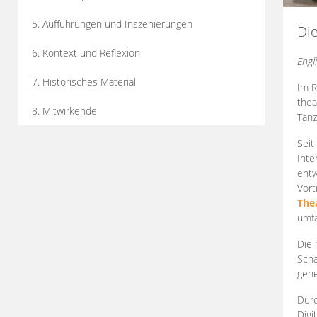
5. Aufführungen und Inszenierungen
Di
6. Kontext und Reflexion
Engl
7. Historisches Material
Im R
thea
8. Mitwirkende
Tanz
Seit
Inte
entw
Vort
The
umfa
Die 
Scha
gene
Durc
Digi