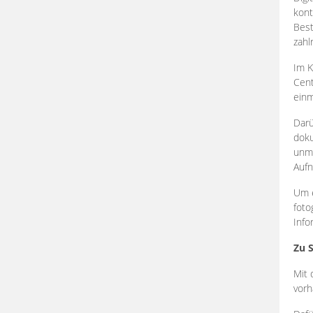
kont
Best
zahl
Im K
Cent
einm
Darü
doku
unmi
Aufn
Um e
foto
Info
Zu 
Mit 
vorh