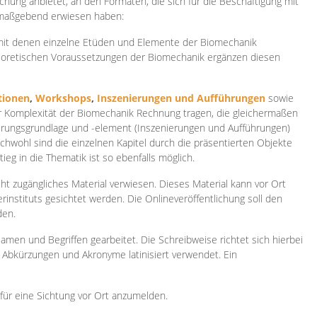
ichung anbietet, an den Formaten, die sich für die Beschäftigung mit
 maßgebend erwiesen haben:
 mit denen einzelne Etüden und Elemente der Biomechanik
heoretischen Voraussetzungen der Biomechanik ergänzen diesen
ionen
,
Workshops
,
Inszenierungen und Aufführungen
sowie
er Komplexität der Biomechanik Rechnung tragen, die gleichermaßen
ierungsgrundlage und -element (Inszenierungen und Aufführungen)
ichwohl sind die einzelnen Kapitel durch die präsentierten Objekte
ieg in die Thematik ist so ebenfalls möglich.
ht zugängliches Material verwiesen. Dieses Material kann vor Ort
rinstituts gesichtet werden. Die Onlineveröffentlichung soll den
den.
amen und Begriffen gearbeitet. Die Schreibweise richtet sich hierbei
 Abkürzungen und Akronyme latinisiert verwendet. Ein
 für eine Sichtung vor Ort anzumelden.