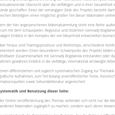
extualisierende Übersicht über die vielfältigen und in ihrer Gesamtheit
ände geschaffen. Eines der vorrangigen Ziele des Projekts besteht darin
reichen Beteiligten einen möglichst großen Teil dieser Materialien onlin
ern der hier angesprochenen Materialsammlung steht eine Reihe audi
rum mit dem Schauspieler, Regisseur und Dozenten Gennadij Bogdanow
aligen Einblick in den Komplex der von Meyerhold entwickelten biome
ber hinaus sind Trainingsprozesse und Workshops, verschiedene Konfer
mentiert worden. Einen besonderen Schwerpunkt des Projekts bilden di
ttelbarer Zusammenarbeit mit Gennadij Bogdanow entstanden oder durc
ahmen gewähren Einblick in die vielfältige, international verzweigte Arbe
inen differenzierten und zugleich systematischen Zugang zur Thematik 
grafische Aufnahmen, zum Teil bislang unveröffentlichte Texte, histori
rmationsquellen sowie Sekundärliteratur angereichert.
Systematik und Benutzung dieser Seite:
der Online-Veröffentlichung des Themas verbindet sich nicht nur die Abs
andenen Materialien zugänglich zu machen, sondern auch deren Anwend