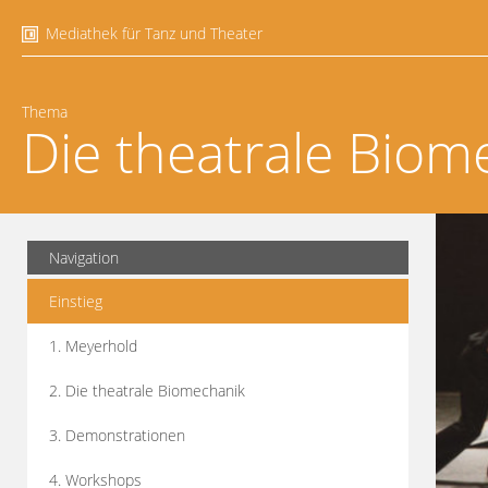
Mediathek für Tanz und Theater
Thema
Die theatrale Biom
Navigation
Einstieg
1. Meyerhold
2. Die theatrale Biomechanik
3. Demonstrationen
4. Workshops