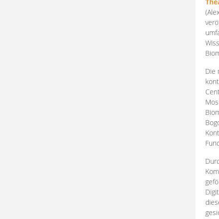
The
(Ale
verö
umfa
Wiss
Biom
Die 
kont
Cent
Mosk
Biom
Bogd
Kont
Fund
Durc
Komp
gefö
Digi
dies
gesi