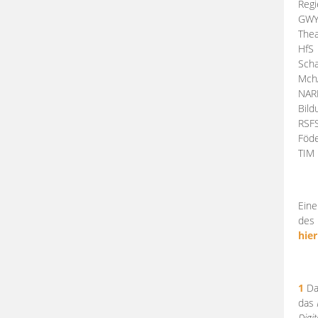
Regi
GW
Thea
HfS
Scha
Mch
NA
Bil
RSF
Föde
TI
Eine
des 
hier
1
Da
das
Digi