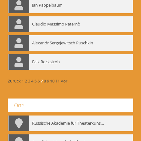
Jan Pappelbaum
Claudio Massimo Paternò
Alexandr Sergejewitsch Puschkin
Falk Rockstroh
Zurück
1
2
3
4
5
6
7
8
9
10
11
Vor
Orte
Russische Akademie für Theaterkunst – GITIS