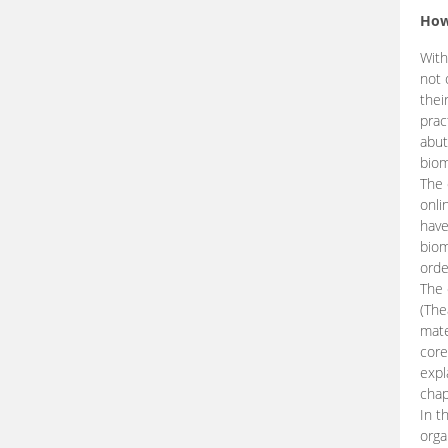
How
With
not 
thei
prac
abut
biom
The 
onli
have
biom
orde
The
(The
mate
core
expl
chap
In t
orga