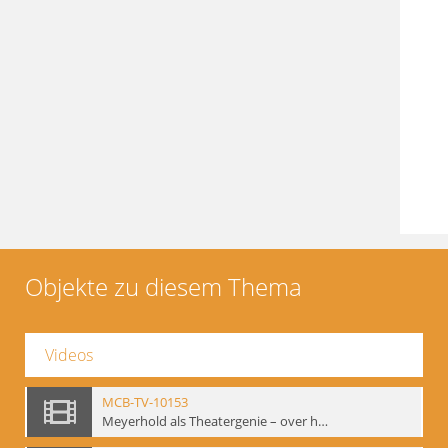
Objekte zu diesem Thema
Videos
MCB-TV-10153
Meyerhold als Theatergenie – over het mechanik van de acteursexpressie, Ausschnitt 4 - Interne Signatur: BM-vid-108_A4