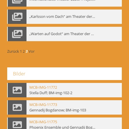
„Karlsson vom Dach“ am Theater der Satire, Moskau 1985
„Warten auf Godot“ am Theater der Saire, Moskau 1980er
Zurück
1
2
3
Vor
Bilder
MCB-IMG-11772
Stella Duff; BM-img-102-2
MCB-IMG-11773
Gennadij Bogdanow; BM-img-103
MCB-IMG-11775
Phoenix Ensemble und Gennadij Bogdanow; BM-img-105-1