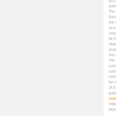
acco
clari
The 
Russ
the 
acro
used
be f
Plea
proj
the 
The 
comm
out 
Inst
for 
of t
publ
com
indi
woul