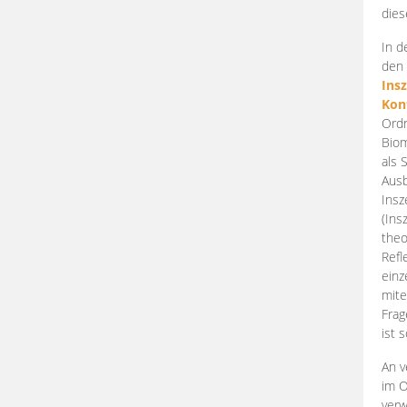
dies
In d
den 
Ins
Kon
Ordn
Biom
als 
Ausb
Insz
(Ins
theo
Refl
einz
mite
Frag
ist 
An v
im O
verw