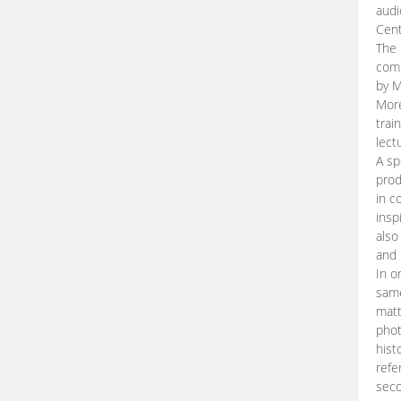
audi
Cent
The 
comp
by M
More
trai
lect
A sp
prod
in c
insp
also
and 
In o
same
matt
phot
hist
refe
seco