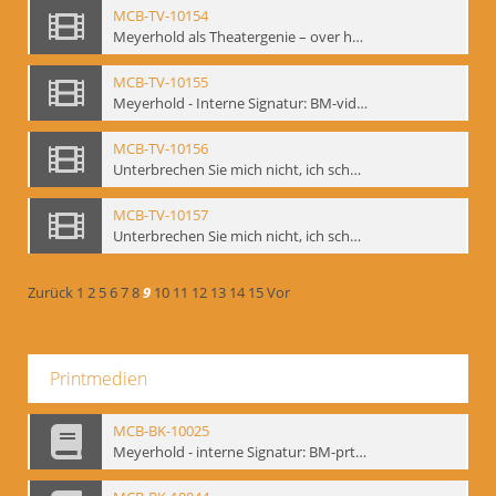
MCB-TV-10154
Meyerhold als Theatergenie – over het mechanik van de acteursexpressie, Ausschnitt 5 - Interne Signatur: BM-vid-108_A5
MCB-TV-10155
Meyerhold - Interne Signatur: BM-vid-116
MCB-TV-10156
Unterbrechen Sie mich nicht, ich schweige!, Berlin 2006 - Interne Signatur: BM-vid-126
MCB-TV-10157
Unterbrechen Sie mich nicht, ich schweige!, Berlin 2006 - Interne Signatur: BM-vid-127
Zurück
1
2
5
6
7
8
9
10
11
12
13
14
15
Vor
Printmedien
MCB-BK-10025
Meyerhold - interne Signatur: BM-prt-233