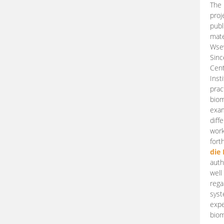
The 
proj
publ
mate
Wsew
Sinc
Cent
Inst
prac
biom
exam
diff
work
fort
die
auth
well
rega
syst
expe
biom