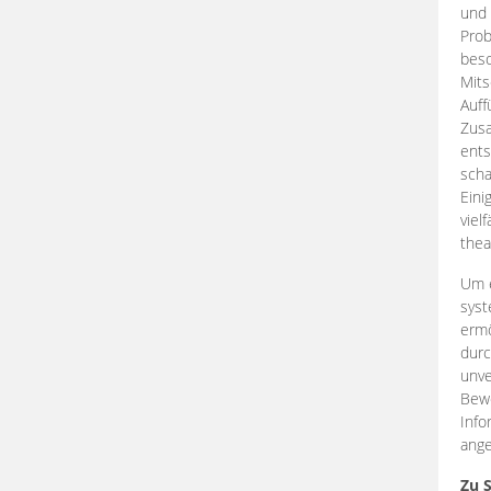
und 
Prob
beso
Mits
Auff
Zus
ents
scha
Eini
viel
thea
Um e
syst
ermö
durc
unve
Bewe
Info
ange
Zu 