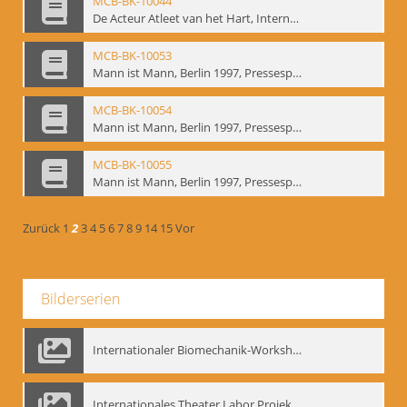
MCB-BK-10044
De Acteur Atleet van het Hart, Internationale Konferenz, Gent, 17.11.2004 - interne Signatur: BM-prt-253
MCB-BK-10053
Mann ist Mann, Berlin 1997, Pressespiegel - interne Signatur: BM-prt-262-1
MCB-BK-10054
Mann ist Mann, Berlin 1997, Pressespiegel - interne Signatur: BM-prt-262-2
MCB-BK-10055
Mann ist Mann, Berlin 1997, Pressespiegel - interne Signatur: BM-prt-262-3
Zurück
1
2
3
4
5
6
7
8
9
14
15
Vor
Bilderserien
Internationaler Biomechanik-Workshop, Moskau 1993
Internationales Theater Labor Projekt: Play Don Juan