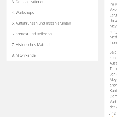
3. Demonstrationen
Im R
Verz
4. Workshops
Lang
thea
5. Aufführungen und Inszenierungen
Mey
ausg
6. Kontext und Reflexion
Medi
Inte
7. Historisches Material
Seit
8. Mitwirkende
kont
Aus
Teil
von 
Meye
entw
Kont
Demo
Vort
der 
Jörg