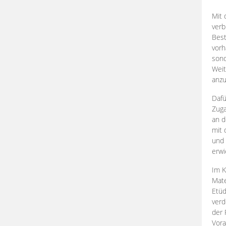
Mit 
verb
Best
vorh
son
Weit
anzu
Dafü
Zuga
an d
mit 
und 
erwi
Im K
Mate
Etü
verd
der 
Vora