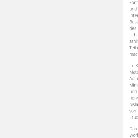
kont
und 
Inte
Best
des 
Urhe
zahl
Teil
mac
Im K
Mate
Aufn
Mime
und
herv
bisl
von 
Etüd
Darü
Work