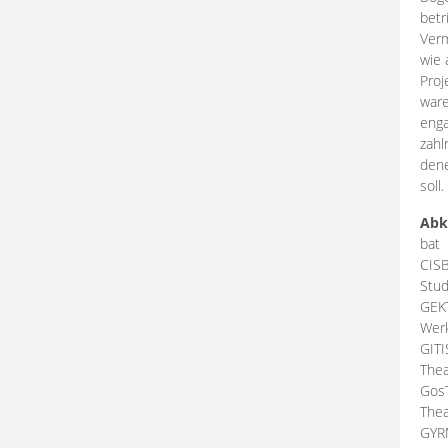
betr
Verm
wie 
Proj
ware
enga
zahl
dene
soll.
Abk
bat
CIS
Stud
GEK
Werk
GIT
Thea
Gos
Thea
GY