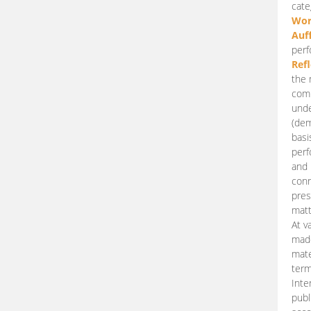
cate
Wor
Auf
perf
Ref
the 
comp
unde
(dem
basi
perf
and 
conn
pres
matt
At v
made
mate
term
Inte
publ