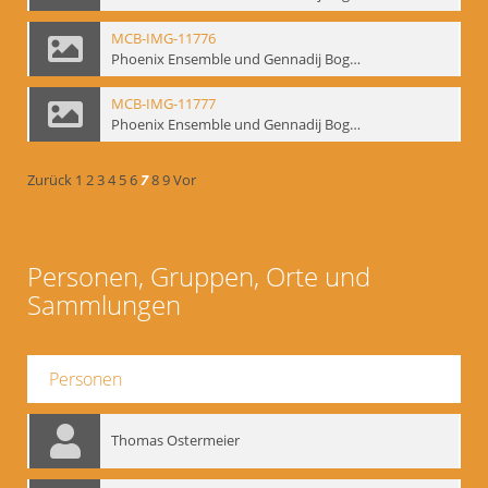
MCB-IMG-11776
Phoenix Ensemble und Gennadij Bogdanow; BM-img-105-2
MCB-IMG-11777
Phoenix Ensemble und Gennadij Bogdanow; BM-img-105-3
Zurück
1
2
3
4
5
6
7
8
9
Vor
Personen, Gruppen, Orte und
Sammlungen
Personen
Thomas Ostermeier