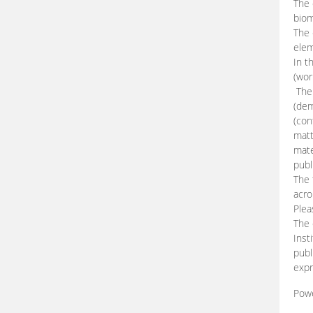
The 
biom
The
elem
In t
(wor
The 
(dem
(con
matt
mate
publ
The 
acro
Plea
The 
Inst
publ
expr
Pow