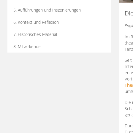
5. Aufführungen und Inszenierungen
Di
6. Kontext und Reflexion
Engl
7. Historisches Material
Im R
thea
8. Mitwirkende
Tanz
Seit
Inte
entw
Vort
The
umfa
Die 
Scha
gene
Durc
Digi