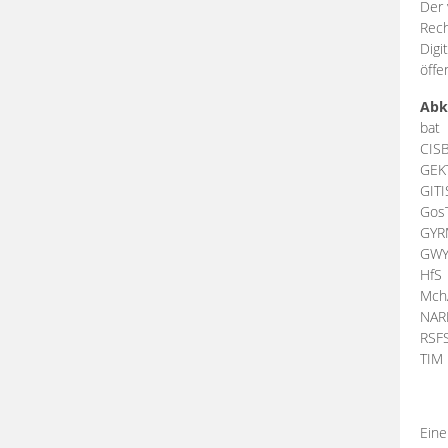
Der 
Rech
Digi
öffe
Abk
bat
CIS
GEK
GIT
Gos
GY
GW
HfS
Mch
NA
RSF
TI
Eine