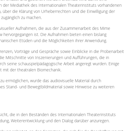
 in der Mediathek des Internationalen Theaterinstituts vorhandenen
, über die Klärung von Urheberrechten und die Einwilligung der
e zugänglich zu machen.
ovisueller Aufnahmen, die aus der Zusammenarbeit des Mime
 hervorgegangen ist. Die Aufnahmen bieten einen bislang
chanischen Etüden und die Möglichkeiten ihrer Anwendung.
enzen, Vorträge und Gespräche sowie Einblicke in die Probenarbeit
e Mitschnitte von Inszenierungen und Aufführungen, die in
h seine schauspielpädagogische Arbeit angeregt wurden. Einige
it mit der theatralen Biomechanik.
zu ermöglichen, wurde das audiovisuelle Material durch
sches Stand- und Bewegtbildmaterial sowie Hinweise zu weiteren
icht, die in den Beständen des Internationalen Theaterinstituts
ung, Weiterentwicklung und den Dialog darüber anzuregen.