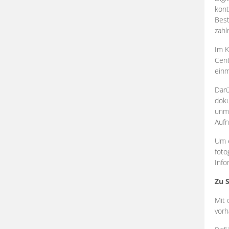
kont
Best
zahl
Im K
Cent
einm
Darü
doku
unmi
Aufn
Um e
foto
Info
Zu 
Mit 
vorh