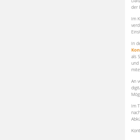
Dafü
der 
Im K
verd
Eins
In d
Kon
als 
und 
mite
An v
digi
Mögl
Im T
nach
Abkü
Kont