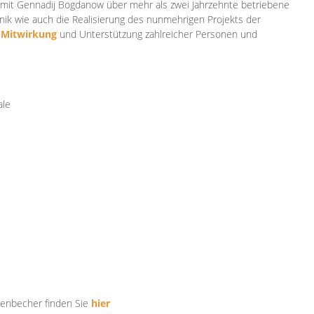
mit Gennadij Bogdanow über mehr als zwei Jahrzehnte betriebene
ik wie auch die Realisierung des nunmehrigen Projekts der
e
Mitwirkung
und Unterstützung zahlr
eicher Personen und
ale
tenbecher finden Sie
hier