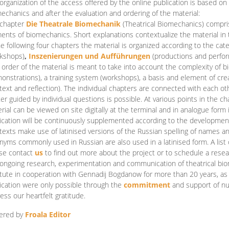
organization of the access offered by the online publication is based on
echanics and after the evaluation and ordering of the material:
 chapter
Die Theatrale Biomechanik
(Theatrical Biomechanics)
compris
ents of biomechanics. Short explanations contextualize the material in 
he following four chapters the material is organized according to the cat
kshops)
,
Inszenierungen und Aufführungen
(productions and perfo
order of the material is meant to take into account the complexity of b
onstrations), a training system (workshops), a basis and element of cr
text and reflection). The individual chapters are connected with each ot
er guided by individual questions is possible. At various points in the ch
rial can be viewed on site digitally at the terminal and in analogue form i
ication will be continuously supplemented according to the development of
texts make use of latinised versions of the Russian spelling of names 
nyms commonly used in Russian are also used in a latinised form. A list 
se contact
us
to find out more about the project or to schedule a resea
ongoing research, experimentation and communication of theatrical bi
itute in cooperation with Gennadij Bogdanow for more than 20 years, as we
ication were only possible through the
commitment
and support of nu
ess our heartfelt gratitude.
ered by
Froala Editor