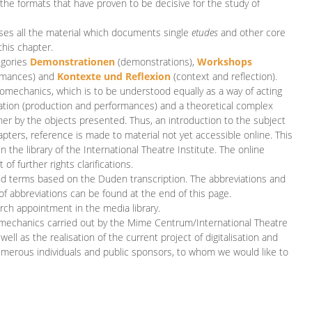
 the formats that have proven to be decisive for the study of
es all the material which documents single
etudes
and other core
this chapter.
egories
D
emonstrationen
(demonstrations),
Workshops
rmances)
and
Kontexte und Reflexion
(context and reflection).
iomechanics, which is to be understood equally as a way of acting
eation (production and performances) and a theoretical complex
her by the objects presented. Thus, an introduction to the subject
apters, reference is made to material not yet accessible online. This
n the library of the International Theatre Institute. The online
 further rights clarifications.
and terms based on the Duden transcription. The abbreviations and
of abbreviations can be found at the end of this page.
rch appointment in the media library.
omechanics carried out by the Mime Centrum/International Theatre
ll as the realisation of the current project of digitalisation and
merous individuals and public sponsors, to whom we would like to