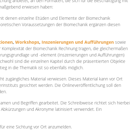
ichung anbietet, an den Formaten, die sich für die Beschäftigung mit
 maßgebend erwiesen haben:
 mit denen einzelne Etüden und Elemente der Biomechanik
heoretischen Voraussetzungen der Biomechanik ergänzen diesen
ionen
,
Workshops
,
Inszenierungen und Aufführungen
sowie
er Komplexität der Biomechanik Rechnung tragen, die gleichermaßen
ierungsgrundlage und -element (Inszenierungen und Aufführungen)
ichwohl sind die einzelnen Kapitel durch die präsentierten Objekte
ieg in die Thematik ist so ebenfalls möglich.
ht zugängliches Material verwiesen. Dieses Material kann vor Ort
rinstituts gesichtet werden. Die Onlineveröffentlichung soll den
den.
amen und Begriffen gearbeitet. Die Schreibweise richtet sich hierbei
 Abkürzungen und Akronyme latinisiert verwendet. Ein
 für eine Sichtung vor Ort anzumelden.