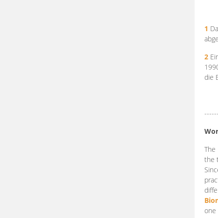
1
Da
abge
2
Ein
199
die 
-----
Wor
The 
the 
Sinc
prac
diff
Bio
one 