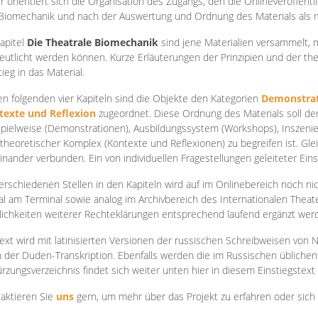
r orientiert sich die Organisation des Zugangs, den die Onlineveröffentl
Biomechanik und nach der Auswertung und Ordnung des Materials als
apite
l
Die Theatrale Biomechanik
sind jene Materialien versammelt,
eutlicht werden können. Kurze Erläuterungen der Prinzipien und der t
tieg in das Material.
en folgenden vier Kapiteln sind die Objekte den Kategorien
Demonstrat
texte und Reflexion
zugeordnet. Diese Ordnung des Materials soll d
Spielweise (Demonstrationen), Ausbildungssystem (Workshops), Inszen
theoretischer Komplex (Kontexte und Reflexionen) zu begreifen ist. Gle
inander verbunden. Ein von individuellen Fragestellungen geleiteter Einst
erschiedenen Stellen in den Kapiteln wird auf im Onlinebereich noch nic
tal am Terminal sowie analog im Archivbereich des Internationalen Theate
ichkeiten weiterer Rechteklärungen entsprechend laufend ergänzt wer
ext wird mit latinisierten Versionen der russischen Schreibweisen von N
 der Duden-Transkription. Ebenfalls werden die im Russischen üblichen
rzungsverzeichnis findet sich weiter unten hier in diesem Einstiegstext
aktieren Sie
uns
gern, um mehr über das Projekt zu erfahren oder sich