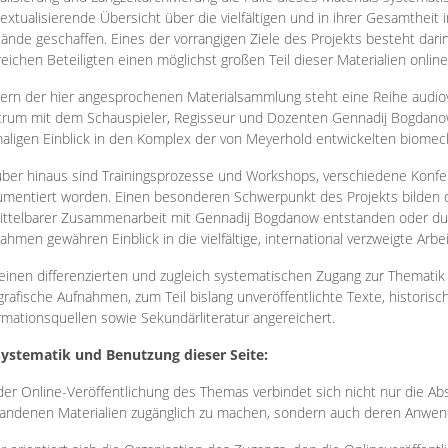
extualisierende Übersicht über die vielfältigen und in ihrer Gesamtheit
ände geschaffen. Eines der vorrangigen Ziele des Projekts besteht darin
reichen Beteiligten einen möglichst großen Teil dieser Materialien onlin
ern der hier angesprochenen Materialsammlung steht eine Reihe audi
rum mit dem Schauspieler, Regisseur und Dozenten Gennadij Bogdanow
aligen Einblick in den Komplex der von Meyerhold entwickelten biome
ber hinaus sind Trainingsprozesse und Workshops, verschiedene Konfer
mentiert worden. Einen besonderen Schwerpunkt des Projekts bilden di
ttelbarer Zusammenarbeit mit Gennadij Bogdanow entstanden oder durc
ahmen gewähren Einblick in die vielfältige, international verzweigte Arbe
inen differenzierten und zugleich systematischen Zugang zur Thematik 
grafische Aufnahmen, zum Teil bislang unveröffentlichte Texte, histori
rmationsquellen sowie Sekundärliteratur angereichert.
Systematik und Benutzung dieser Seite:
der Online-Veröffentlichung des Themas verbindet sich nicht nur die Abs
andenen Materialien zugänglich zu machen, sondern auch deren Anwend