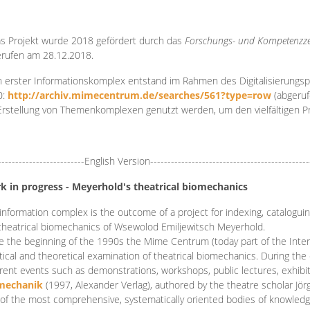
s Projekt wurde 2018 gefördert durch das
Forschungs- und Kompetenzze
rufen am 28.12.2018.
 erster Informationskomplex entstand im Rahmen des Digitalisierungsp
0:
http://archiv.mimecentrum.de/searches/561?type=row
(abgeruf
Erstellung von Themenkomplexen genutzt werden, um den vielfältigen 
-------------------------English Version----------------------------------------------
k in progress - Meyerhold's theatrical biomechanics
information complex is the outcome of a project for indexing, cataloguing,
theatrical biomechanics of Wsewolod Emiljewitsch Meyerhold.
e the beginning of the 1990s the Mime Centrum (today part of the Intern
tical and theoretical examination of theatrical biomechanics. During t
erent events such as demonstrations, workshops, public lectures, exhibi
mechanik
(1997, Alexander Verlag), authored by the theatre scholar Jö
of the most comprehensive, systematically oriented bodies of knowledg