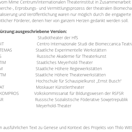
vom Mime Centrum/Internationalen Theaterinstitut in Zusammenarbeit 
erche-, Erprobungs- und Vermittlungsprozess der theatralen Biomechan
talisierung und Veröffentlichung waren nur möglich durch die engagiert
ntlicher Förderer, denen hier von ganzem Herzen gedankt werden soll.
ürzung:
ausgeschriebene Version:
Studiotheater der HfS
BIT
Centro Internazionale Studi die Biomeccanica Teatr
TEMAS
Staatliche Experimentelle Werkstätten
IS
Russische Akademie für Theaterkunst
TIM
Staatliches Meyerhold-Theater
RM
Staatliche Höhere Regiewerkstätten
YTM
Staatliche Höhere Theaterwerkstätten
Hochschule für Schauspielkunst „Ernst Busch“
AT
Moskauer Künstlertheater
RKOMPROS
Volkskommissariat für Bildungswesen der RSFSR
SR
Russische Sozialistische Föderative Sowjetrepublik
M Meyerhold-Theater
n ausführlichen Text zu Genese und Kontext des Projekts von Thilo Wit