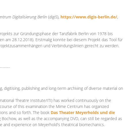
ntrum Digitalisierung
Berlin
(
digiS
),
https://www.digis-berlin.de/
,
rojekts zur Gründungsphase der Tanzfabrik Berlin von 1978 bis
en am 28.12.2018). Erstmalig konnte bei diesem Projekt das Tool für
Projektzusammenhängen und Verbindungslinien gerecht zu werden.
-------
 digitising, publishing and long-term archiving of diverse material on
ational Theatre Institute/ITI) has worked continuously on the
he course of this examination the Mime Centrum has organized
tions and so forth. The book
Das Theater Meyerholds und die
rg Bochow, as well as the accompanying DVD, can still be regarded as
e and experience on Meyerhold's theatrical biomechanics.