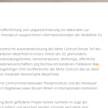
röffentlichung und Langzeitarchivierung von Materialien zur
er thematisch ausgerichteter Informationskomplex der Mediathek für
 theoretische Auseinandersetzung des Mime Centrum (heute Teil des
ardisten Meyerhold im ersten Drittel des 20. Jahrhunderts
 Veranstaltungsformen, Demonstrationen, Workshops, öffentliche
heaterwissenschaftlers Jörg Bochow entstandenen Publikation
Das
azugehörigen DVD veröffentlichte das Mime Centrum das bis dahin
 zur theatralen Biomechanik Meyerholds.
ime Centrum/Internationalen Theaterinstituts und des Moskauer
sch Bogdanow sowie dessen Wirken in internationalen Kontexten
ung Berlin geförderte Projekt konnte nunmehr im Zuge der
isch erfasst und gesichert werden. Erstmals wird damit eine