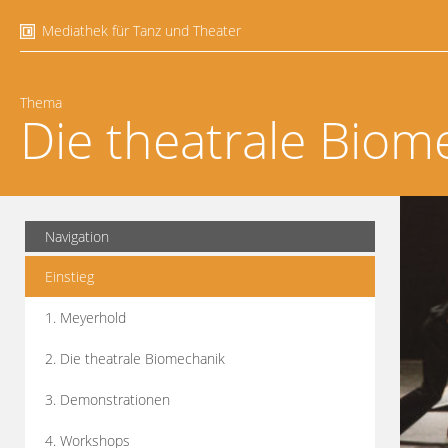
Mediathek für Tanz und Theater
Thema
Die theatrale Biom
Navigation
Einstieg
1. Meyerhold
2. Die theatrale Biomechanik
3. Demonstrationen
4. Workshops