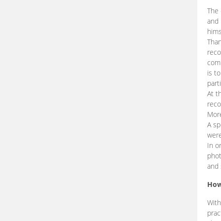
The 
and 
hims
Than
reco
comp
is t
part
At t
reco
More
A sp
were
In o
phot
and 
How
With
prac