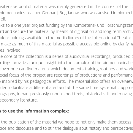
extensive pool of material was mainly generated in the context of the 
biomechanics teacher Gennadij Bogdanow, who was advised in biomechan
elf.
ks to a one year project funding by the Kompetenz- und Forschungszentru
rd and secure the material by means of digitisation and long-term archivi
lete holdings available in the media library of the International Theatre
o make as much of this material as possible accessible online by clarify
ies involved.
he core of the collection is a series of audiovisual recordings, produ
rdings provide a unique insight into the complex of the biomechanical 
over one can find material which documents training routines and works
ecial focus of the project are recordings of productions and performan
 inspired by his pedagogical efforts. The material also offers an overvie
rder to facilitate a differentiated and at the same time systematic appro
ographs, in part previously unpublished texts, historical still and movin
secondary literature.
 to use the information complex:
 the publication of the material we hope to not only make them access
tice and discourse and to stir the dialogue abut history and perspective