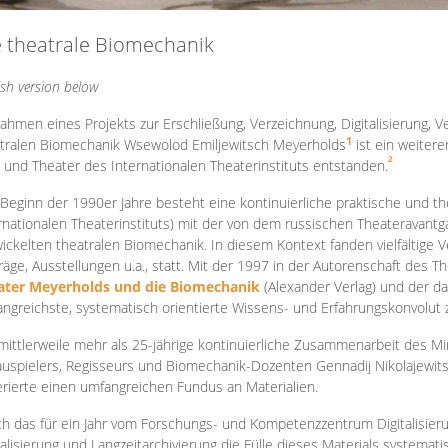
e theatrale Biomechanik
ish version below
ahmen eines Projekts zur Erschließung, Verzeichnung, Digitalisierung, Ve
1
tralen Biomechanik Wsewolod Emiljewitsch Meyerholds
ist ein weiter
2
 und Theater des Internationalen Theaterinstituts entstanden.
 Beginn der 1990er Jahre besteht eine kontinuierliche praktische und
rnationalen Theaterinstituts) mit der von dem russischen Theateravantg
ickelten theatralen Biomechanik. In diesem Kontext fanden vielfältige
räge, Ausstellungen u.a., statt. Mit d
er 1997 in der Autorenschaft des T
ater Meyerholds und die Biomechanik
(Alexander Verlag) und der d
ngreichste, systematisch orientierte Wissens- und Erfahrungskonvolut
mittlerweile mehr als 25-jährige kontinuierliche Zusammenarb
eit des M
uspielers, Regisseurs und Biomechanik-Dozenten Gennadij Nikolajewit
rierte einen umfangreichen Fundus an Materialien.
h das für ein Jahr vom Forschungs- und Kompetenzzentrum Digitalisier
talisierung und Langzeitarchivierung die Fülle dieses Materials systemat