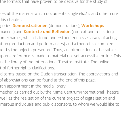
 the formats that have proven to be decisive for the study of
es all the material which documents single
etudes
and other core
this chapter.
egories
D
emonstrationen
(demonstrations),
Workshops
rmances)
and
Kontexte und Reflexion
(context and reflection).
iomechanics, which is to be understood equally as a way of acting
eation (production and performances) and a theoretical complex
her by the objects presented. Thus, an introduction to the subject
apters, reference is made to material not yet accessible online. This
n the library of the International Theatre Institute. The online
 further rights clarifications.
and terms based on the Duden transcription. The abbreviations and
of abbreviations can be found at the end of this page.
rch appointment in the media library.
omechanics carried out by the Mime Centrum/International Theatre
ll as the realisation of the current project of digitalisation and
merous individuals and public sponsors, to whom we would like to