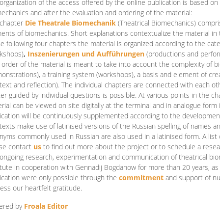
organization of the access offered by the online publication is based on
echanics and after the evaluation and ordering of the material:
 chapter
Die Theatrale Biomechanik
(Theatrical Biomechanics)
compris
ents of biomechanics. Short explanations contextualize the material in 
he following four chapters the material is organized according to the cat
kshops)
,
Inszenierungen und Aufführungen
(productions and perfo
order of the material is meant to take into account the complexity of b
onstrations), a training system (workshops), a basis and element of cr
text and reflection). The individual chapters are connected with each ot
er guided by individual questions is possible. At various points in the ch
rial can be viewed on site digitally at the terminal and in analogue form i
ication will be continuously supplemented according to the development of
texts make use of latinised versions of the Russian spelling of names 
nyms commonly used in Russian are also used in a latinised form. A list 
se contact
us
to find out more about the project or to schedule a resea
ongoing research, experimentation and communication of theatrical bi
itute in cooperation with Gennadij Bogdanow for more than 20 years, as we
ication were only possible through the
commitment
and support of nu
ess our heartfelt gratitude.
ered by
Froala Editor