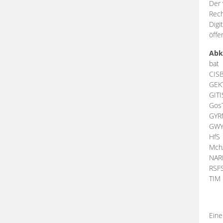
Der 
Rech
Digi
öffe
Abk
bat
CIS
GEK
GIT
Gos
GY
GW
HfS
Mch
NA
RSF
TI
Eine