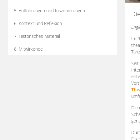
5. Aufführungen und Inszenierungen
Di
6. Kontext und Reflexion
Engl
7. Historisches Material
Im R
thea
8. Mitwirkende
Tanz
Seit
Inte
entw
Vort
The
umfa
Die 
Scha
gene
Durc
Digi