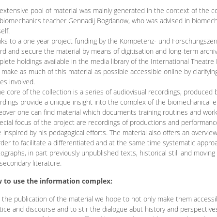
extensive pool of material was mainly generated in the context of the 
biomechanics teacher Gennadij Bogdanow, who was advised in biomechan
elf.
ks to a one year project funding by the Kompetenz- und Forschungszentru
rd and secure the material by means of digitisation and long-term archivi
lete holdings available in the media library of the International Theatre
o make as much of this material as possible accessible online by clarify
ies involved.
he core of the collection is a series of audiovisual recordings, produ
rdings provide a unique insight into the complex of the biomechanical 
over one can find material which documents training routines and works
ecial focus of the project are recordings of productions and performan
 inspired by his pedagogical efforts. The material also offers an overvie
rder to facilitate a differentiated and at the same time systematic appro
ographs, in part previously unpublished texts, historical still and movin
secondary literature.
 to use the information complex:
 the publication of the material we hope to not only make them access
tice and discourse and to stir the dialogue abut history and perspective