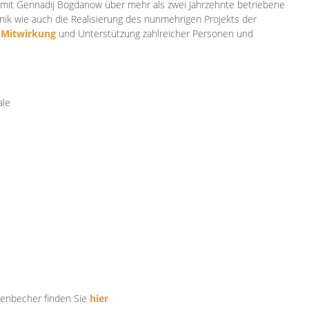
mit Gennadij Bogdanow über mehr als zwei Jahrzehnte betriebene
ik wie auch die Realisierung des nunmehrigen Projekts der
e
Mitwirkung
und Unterstützung zahlr
eicher Personen und
ale
tenbecher finden Sie
hier