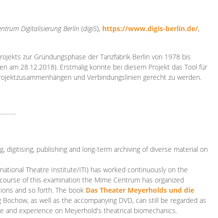
ntrum Digitalisierung
Berlin
(
digiS
),
https://www.digis-berlin.de/
,
rojekts zur Gründungsphase der Tanzfabrik Berlin von 1978 bis
en am 28.12.2018). Erstmalig konnte bei diesem Projekt das Tool für
Projektzusammenhängen und Verbindungslinien gerecht zu werden.
-------
 digitising, publishing and long-term archiving of diverse material on
ational Theatre Institute/ITI) has worked continuously on the
he course of this examination the Mime Centrum has organized
tions and so forth. The book
Das Theater Meyerholds und die
rg Bochow, as well as the accompanying DVD, can still be regarded as
e and experience on Meyerhold's theatrical biomechanics.