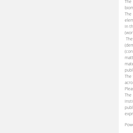
The 
biom
The
elem
In t
(wor
The 
(dem
(con
matt
mate
publ
The 
acro
Plea
The 
Inst
publ
expr
Pow