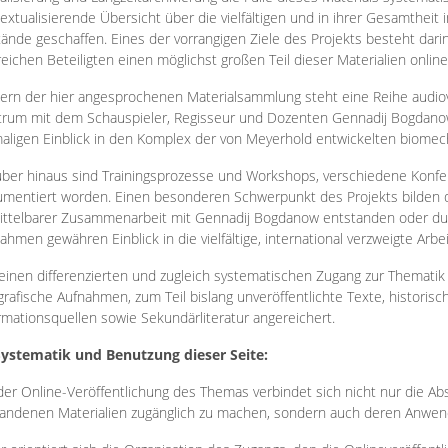
extualisierende Übersicht über die vielfältigen und in ihrer Gesamtheit
ände geschaffen. Eines der vorrangigen Ziele des Projekts besteht darin
reichen Beteiligten einen möglichst großen Teil dieser Materialien onlin
ern der hier angesprochenen Materialsammlung steht eine Reihe audi
rum mit dem Schauspieler, Regisseur und Dozenten Gennadij Bogdanow
aligen Einblick in den Komplex der von Meyerhold entwickelten biome
ber hinaus sind Trainingsprozesse und Workshops, verschiedene Konfer
mentiert worden. Einen besonderen Schwerpunkt des Projekts bilden di
ttelbarer Zusammenarbeit mit Gennadij Bogdanow entstanden oder durc
ahmen gewähren Einblick in die vielfältige, international verzweigte Arbe
inen differenzierten und zugleich systematischen Zugang zur Thematik 
grafische Aufnahmen, zum Teil bislang unveröffentlichte Texte, histori
rmationsquellen sowie Sekundärliteratur angereichert.
Systematik und Benutzung dieser Seite:
der Online-Veröffentlichung des Themas verbindet sich nicht nur die Abs
andenen Materialien zugänglich zu machen, sondern auch deren Anwend