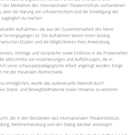
 in der Mediathek des Internationalen Theaterinstituts vorhandenen
, über die Klärung von Urheberrechten und die Einwilligung der
e zugänglich zu machen.
ovisueller Aufnahmen, die aus der Zusammenarbeit des Mime
 hervorgegangen ist. Die Aufnahmen bieten einen bislang
chanischen Etüden und die Möglichkeiten ihrer Anwendung.
enzen, Vorträge und Gespräche sowie Einblicke in die Probenarbeit
e Mitschnitte von Inszenierungen und Aufführungen, die in
h seine schauspielpädagogische Arbeit angeregt wurden. Einige
it mit der theatralen Biomechanik.
zu ermöglichen, wurde das audiovisuelle Material durch
sches Stand- und Bewegtbildmaterial sowie Hinweise zu weiteren
icht, die in den Beständen des Internationalen Theaterinstituts
ung, Weiterentwicklung und den Dialog darüber anzuregen.