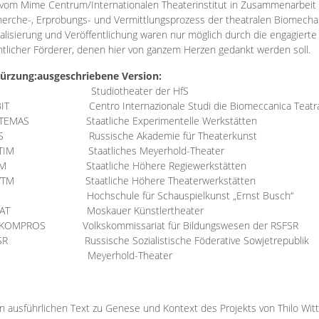
vom Mime Centrum/Internationalen Theaterinstitut in Zusammenarbeit 
erche-, Erprobungs- und Vermittlungsprozess der theatralen Biomechan
talisierung und Veröffentlichung waren nur möglich durch die engagiert
ntlicher Förderer, denen hier von ganzem Herzen gedankt werden soll.
ürzung:
ausgeschriebene Version:
Studiotheater der HfS
BIT
Centro Internazionale Studi die Biomeccanica Teatr
TEMAS
Staatliche Experimentelle Werkstätten
IS
Russische Akademie für Theaterkunst
TIM
Staatliches Meyerhold-Theater
RM
Staatliche Höhere Regiewerkstätten
YTM
Staatliche Höhere Theaterwerkstätten
Hochschule für Schauspielkunst „Ernst Busch“
AT
Moskauer Künstlertheater
RKOMPROS
Volkskommissariat für Bildungswesen der RSFSR
SR
Russische Sozialistische Föderative Sowjetrepublik
M Meyerhold-Theater
n ausführlichen Text zu Genese und Kontext des Projekts von Thilo Wit