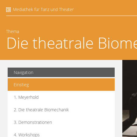
Mediathek für Tanz und Theater
Thema
Die theatrale Biom
Navigation
Einstieg
1. Meyerhold
2. Die theatrale Biomechanik
3. Demonstrationen
4. Workshops