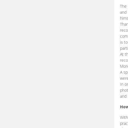
The 
and 
hims
Than
reco
comp
is t
part
At t
reco
More
A sp
were
In o
phot
and 
How
With
prac