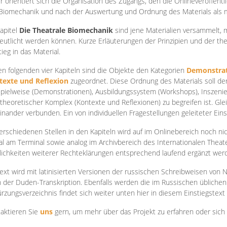
r orientiert sich die Organisation des Zugangs, den die Onlineveröffentl
Biomechanik und nach der Auswertung und Ordnung des Materials als
apite
l
Die Theatrale Biomechanik
sind jene Materialien versammelt,
eutlicht werden können. Kurze Erläuterungen der Prinzipien und der t
tieg in das Material.
en folgenden vier Kapiteln sind die Objekte den Kategorien
Demonstrat
texte und Reflexion
zugeordnet. Diese Ordnung des Materials soll d
Spielweise (Demonstrationen), Ausbildungssystem (Workshops), Inszen
theoretischer Komplex (Kontexte und Reflexionen) zu begreifen ist. Gle
inander verbunden. Ein von individuellen Fragestellungen geleiteter Einst
erschiedenen Stellen in den Kapiteln wird auf im Onlinebereich noch nic
tal am Terminal sowie analog im Archivbereich des Internationalen Theate
ichkeiten weiterer Rechteklärungen entsprechend laufend ergänzt wer
ext wird mit latinisierten Versionen der russischen Schreibweisen von N
 der Duden-Transkription. Ebenfalls werden die im Russischen üblichen
rzungsverzeichnis findet sich weiter unten hier in diesem Einstiegstext
aktieren Sie
uns
gern, um mehr über das Projekt zu erfahren oder sich