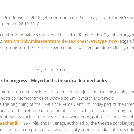
s Projekt wurde 2018 gefördert durch das
Forschungs- und Kompetenzze
rufen am 28.12.2018.
 erster Informationskomplex entstand im Rahmen des Digitalisierungsp
0:
http://archiv.mimecentrum.de/searches/561?type=row
(abgeruf
Erstellung von Themenkomplexen genutzt werden, um den vielfältigen 
-------------------------English Version----------------------------------------------
k in progress - Meyerhold's theatrical biomechanics
information complex is the outcome of a project for indexing, cataloguing,
theatrical biomechanics of Wsewolod Emiljewitsch Meyerhold.
e the beginning of the 1990s the Mime Centrum (today part of the Intern
tical and theoretical examination of theatrical biomechanics. During t
erent events such as demonstrations, workshops, public lectures, exhibi
mechanik
(1997, Alexander Verlag), authored by the theatre scholar Jö
of the most comprehensive, systematically oriented bodies of knowledg