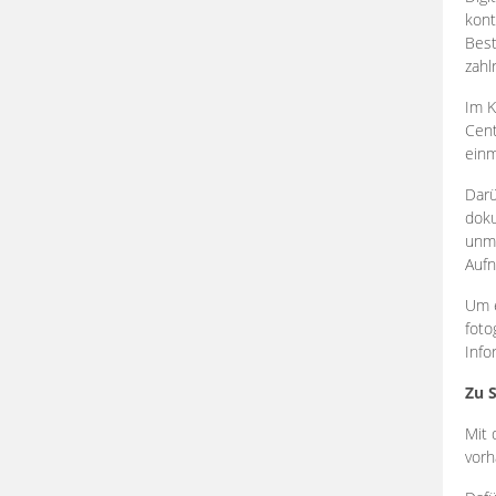
kont
Best
zahl
Im K
Cent
einm
Darü
doku
unmi
Aufn
Um e
foto
Info
Zu 
Mit 
vorh