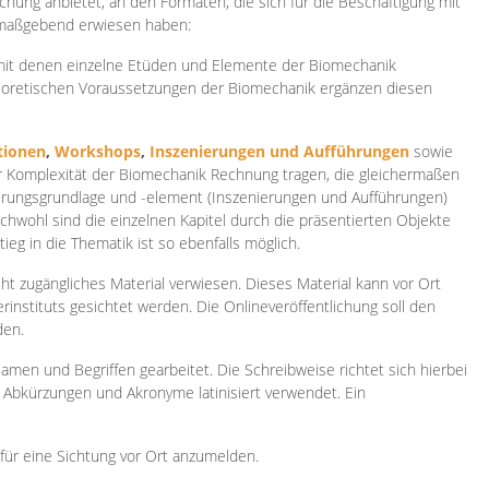
ichung anbietet, an den Formaten, die sich für die Beschäftigung mit
 maßgebend erwiesen haben:
 mit denen einzelne Etüden und Elemente der Biomechanik
heoretischen Voraussetzungen der Biomechanik ergänzen diesen
ionen
,
Workshops
,
Inszenierungen und Aufführungen
sowie
er Komplexität der Biomechanik Rechnung tragen, die gleichermaßen
ierungsgrundlage und -element (Inszenierungen und Aufführungen)
ichwohl sind die einzelnen Kapitel durch die präsentierten Objekte
ieg in die Thematik ist so ebenfalls möglich.
ht zugängliches Material verwiesen. Dieses Material kann vor Ort
rinstituts gesichtet werden. Die Onlineveröffentlichung soll den
den.
amen und Begriffen gearbeitet. Die Schreibweise richtet sich hierbei
 Abkürzungen und Akronyme latinisiert verwendet. Ein
 für eine Sichtung vor Ort anzumelden.