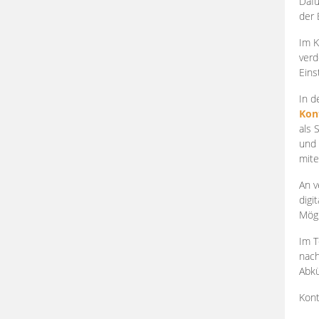
Dafü
der 
Im K
verd
Eins
In d
Kon
als 
und 
mite
An v
digi
Mögl
Im T
nach
Abkü
Kont