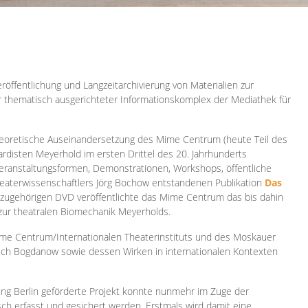
röffentlichung und Langzeitarchivierung von Materialien zur
er thematisch ausgerichteter Informationskomplex der Mediathek für
 theoretische Auseinandersetzung des Mime Centrum (heute Teil des
ardisten Meyerhold im ersten Drittel des 20. Jahrhunderts
 Veranstaltungsformen, Demonstrationen, Workshops, öffentliche
heaterwissenschaftlers Jörg Bochow entstandenen Publikation
Das
azugehörigen DVD veröffentlichte das Mime Centrum das bis dahin
 zur theatralen Biomechanik Meyerholds.
ime Centrum/Internationalen Theaterinstituts und des Moskauer
sch Bogdanow sowie dessen Wirken in internationalen Kontexten
ung Berlin geförderte Projekt konnte nunmehr im Zuge der
isch erfasst und gesichert werden. Erstmals wird damit eine