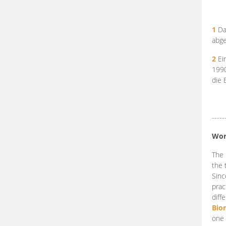
1
Da
abge
2
Ein
199
die 
-----
Wor
The 
the 
Sinc
prac
diff
Bio
one 