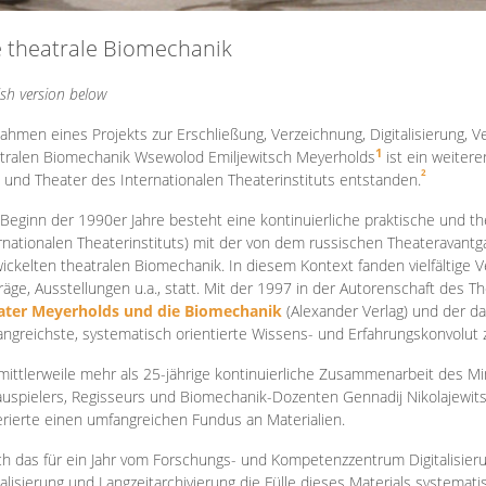
e theatrale Biomechanik
ish version below
ahmen eines Projekts zur Erschließung, Verzeichnung, Digitalisierung, Ve
1
tralen Biomechanik Wsewolod Emiljewitsch Meyerholds
ist ein weiter
2
 und Theater des Internationalen Theaterinstituts entstanden.
 Beginn der 1990er Jahre besteht eine kontinuierliche praktische und
rnationalen Theaterinstituts) mit der von dem russischen Theateravantg
ickelten theatralen Biomechanik. In diesem Kontext fanden vielfältige
räge, Ausstellungen u.a., statt. Mit d
er 1997 in der Autorenschaft des T
ater Meyerholds und die Biomechanik
(Alexander Verlag) und der d
ngreichste, systematisch orientierte Wissens- und Erfahrungskonvolut
mittlerweile mehr als 25-jährige kontinuierliche Zusammenarb
eit des M
uspielers, Regisseurs und Biomechanik-Dozenten Gennadij Nikolajewit
rierte einen umfangreichen Fundus an Materialien.
h das für ein Jahr vom Forschungs- und Kompetenzzentrum Digitalisier
talisierung und Langzeitarchivierung die Fülle dieses Materials systemat