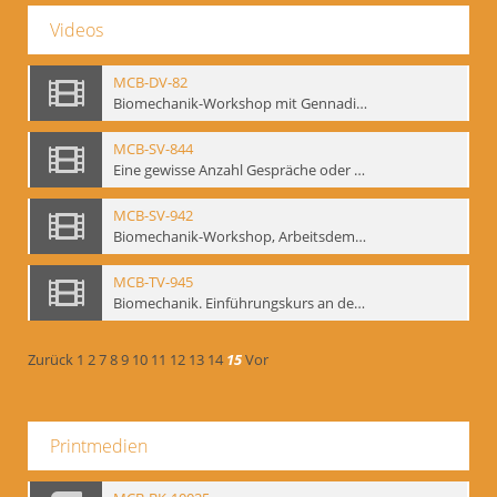
Videos
MCB-DV-82
Biomechanik-Workshop mit Gennadij Bogdanow, Berlin, 1997
MCB-SV-844
Eine gewisse Anzahl Gespräche oder das völlig unbearbeitete Stundenbuch, Berlin 1995.
MCB-SV-942
Biomechanik-Workshop, Arbeitsdemonstration in der Staatsoper unter den Linden 2002
MCB-TV-945
Biomechanik. Einführungskurs an der HfS "Ernst Busch" 1995 (Vorarbeiten zu den Inszenierungen von T. Ostermeier u. Chr. v. Treskow). Teil 2
Zurück
1
2
7
8
9
10
11
12
13
14
15
Vor
Printmedien