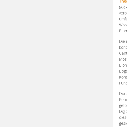
The
(Ale
verö
umfa
Wiss
Biom
Die 
kont
Cent
Mosk
Biom
Bogd
Kont
Fund
Durc
Komp
gefö
Digi
dies
gesi