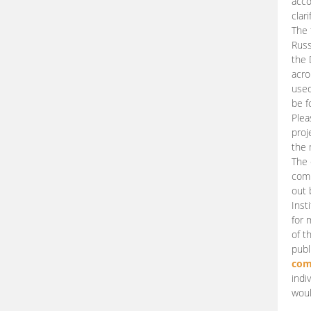
acco
clari
The 
Russ
the 
acro
used
be f
Plea
proj
the 
The 
comm
out 
Inst
for 
of t
publ
com
indi
woul