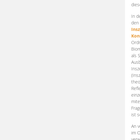
dies
In d
den 
Ins
Kon
Ordn
Biom
als 
Ausb
Insz
(Ins
theo
Refl
einz
mite
Frag
ist 
An v
im O
verw