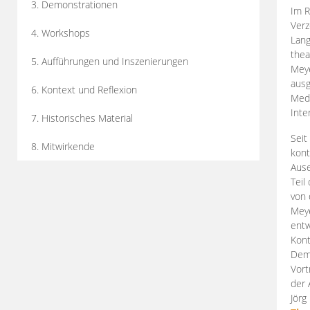
3. Demonstrationen
Im R
Verz
4. Workshops
Lang
thea
5. Aufführungen und Inszenierungen
Mey
ausg
6. Kontext und Reflexion
Medi
Inte
7. Historisches Material
Seit
8. Mitwirkende
kont
Aus
Teil
von 
Meye
entw
Kont
Demo
Vort
der 
Jörg