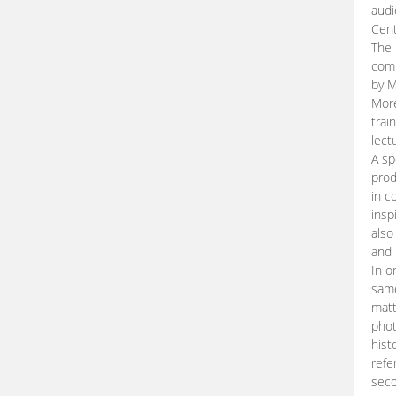
audi
Cent
The 
comp
by M
More
trai
lect
A sp
prod
in c
insp
also
and 
In o
same
matt
phot
hist
refe
seco