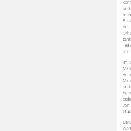
kont
und 
Inte
Best
des 
Urhe
zahl
Teil
mac
Im K
Mate
Aufn
Mime
und
herv
bisl
von 
Etüd
Darü
Work