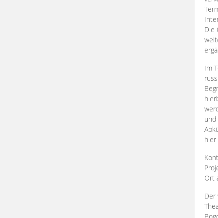
Term
Inte
Die 
weit
ergä
Im T
russ
Begr
hier
werd
und 
Abkü
hier
Kont
Proj
Ort
Der 
Thea
Bogd