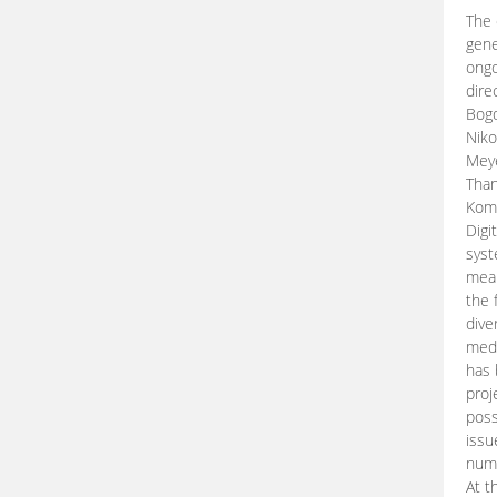
The 
gene
ongo
dire
Bogd
Niko
Meye
Than
Kom
Digi
syst
mean
the 
dive
medi
has 
proj
poss
issu
nume
At t