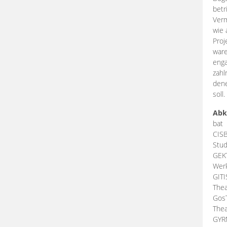
betr
Verm
wie 
Proj
ware
enga
zahl
dene
soll.
Abk
bat
CIS
Stud
GEK
Werk
GIT
Thea
Gos
Thea
GY