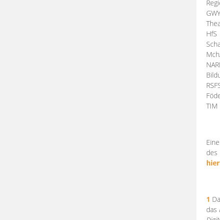
Regi
GW
Thea
HfS
Scha
Mch
NA
Bil
RSF
Föde
TI
Eine
des 
hier
1
Da
das
Digi