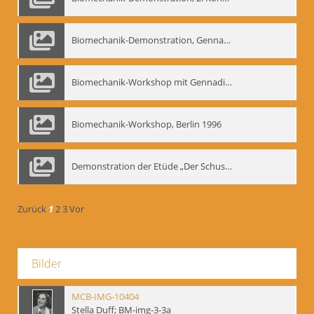
Biomechanik-Demonstration, Gennadij Bogdanow im Berliner Ensemble, 04.10.1991
Biomechanik-Workshop mit Gennadij Nikolajewitsch Bogdanow im Mime Centrum Berlin, 1991
Biomechanik-Workshop, Berlin 1996
Demonstration der Etüde „Der Schuss mit dem Bogen“ durch Gennadij Nikolajewitsch Bogdanow, Berlin 1991
Zurück
1
2
3
Vor
Bilder
MCB-IMG-10404
Stella Duff; BM-img-3-3a