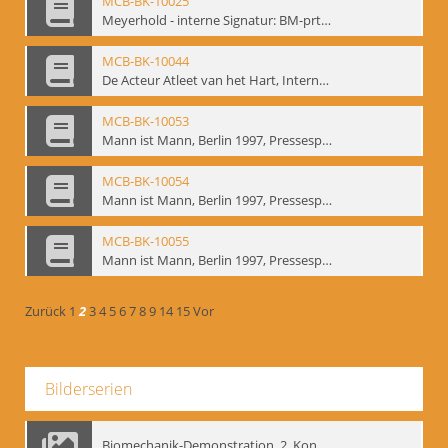
MCB-BK-10025
Meyerhold - interne Signatur: BM-prt-233
MCB-BK-10044
De Acteur Atleet van het Hart, Internationale Konferenz, Gent, 17.11.2004 - interne Signatur: BM-prt-253
MCB-BK-10053
Mann ist Mann, Berlin 1997, Pressespiegel - interne Signatur: BM-prt-262-1
MCB-BK-10054
Mann ist Mann, Berlin 1997, Pressespiegel - interne Signatur: BM-prt-262-2
MCB-BK-10055
Mann ist Mann, Berlin 1997, Pressespiegel - interne Signatur: BM-prt-262-3
Zurück
1
2
3
4
5
6
7
8
9
14
15
Vor
Bilderserien
Biomechanik-Demonstration, 2. Kongress der EMF, Mai 1995