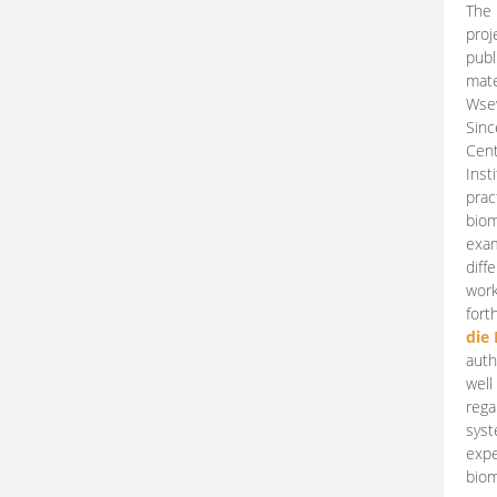
The 
proj
publ
mate
Wsew
Sinc
Cent
Inst
prac
biom
exam
diff
work
fort
die
auth
well
rega
syst
expe
biom