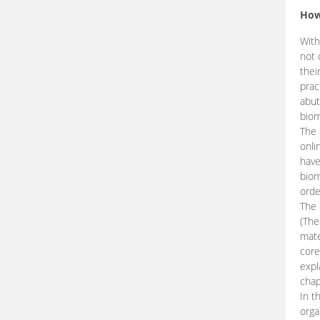
How
With
not 
thei
prac
abut
biom
The 
onli
have
biom
orde
The
(The
mate
core
expl
chap
In t
orga