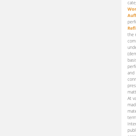
cate
Wor
Auf
perf
Ref
the 
comp
unde
(dem
basi
perf
and 
conn
pres
matt
At v
made
mate
term
Inte
publ