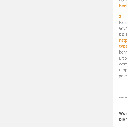
berl
2
Ein
Rahm
Grün
bis 
htt
typ
konn
Erst
werd
Proj
gere
-----
-----
Work
bio