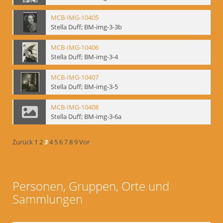
MCB-IMG-10405
Stella Duff; BM-img-3-3b
MCB-IMG-10406
Stella Duff; BM-img-3-4
MCB-IMG-10407
Stella Duff; BM-img-3-5
MCB-IMG-10408
Stella Duff; BM-img-3-6a
Zurück
1
2
3
4
5
6
7
8
9
Vor
Personen, Gruppen, Orte und
Sammlungen