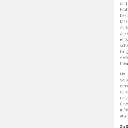
und 
Prob
beso
Mits
Auff
Zus
ents
scha
Eini
viel
thea
Um e
syst
ermö
durc
unve
Bewe
Info
ange
Zu 