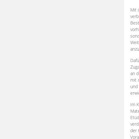
Mit 
verb
Best
vorh
son
Weit
anzu
Dafü
Zuga
an d
mit 
und 
erwi
Im K
Mate
Etü
verd
der 
Vora