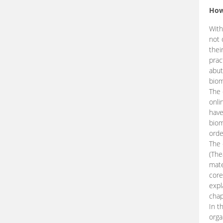
How
With
not 
thei
prac
abut
biom
The 
onli
have
biom
orde
The
(The
mate
core
expl
chap
In t
orga