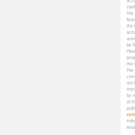
acco
clari
The 
Russ
the 
acro
used
be f
Plea
proj
the 
The 
comm
out 
Inst
for 
of t
publ
com
indi
woul