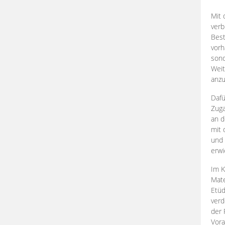
Mit 
verb
Best
vorh
son
Weit
anzu
Dafü
Zuga
an d
mit 
und 
erwi
Im K
Mate
Etü
verd
der 
Vora