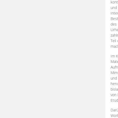
kont
und 
Inte
Best
des 
Urhe
zahl
Teil
mac
Im K
Mate
Aufn
Mime
und
herv
bisl
von 
Etüd
Darü
Work