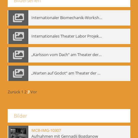
Bilderserien
Internationaler Biomechanik-Workshop, Moskau 1993
Internationales Theater Labor Projekt: Play Don Juan
„Karlsson vom Dach“ am Theater der Satire, Moskau 1985
„Warten auf Godot“ am Theater der Saire, Moskau 1980er
Zurück
1
2
3
Vor
Bilder
MCB-IMG-10307
Aufnahmen mit Gennadij Bogdanow