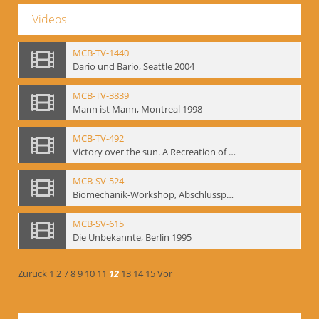
Videos
MCB-TV-1440
Dario und Bario, Seattle 2004
MCB-TV-3839
Mann ist Mann, Montreal 1998
MCB-TV-492
Victory over the sun. A Recreation of the 1913 Performance
MCB-SV-524
Biomechanik-Workshop, Abschlusspräsentation 1996
MCB-SV-615
Die Unbekannte, Berlin 1995
Zurück
1
2
7
8
9
10
11
12
13
14
15
Vor