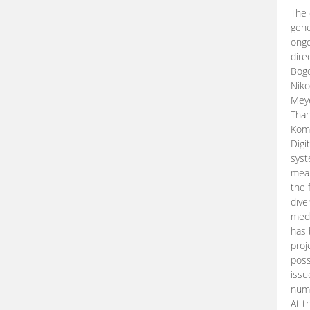
The 
gene
ongo
dire
Bogd
Niko
Meye
Than
Kom
Digi
syst
mean
the 
dive
medi
has 
proj
poss
issu
nume
At t