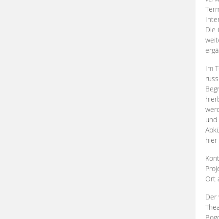
Term
Inte
Die 
weit
ergä
Im T
russ
Begr
hier
werd
und 
Abkü
hier
Kont
Proj
Ort
Der 
Thea
Bogd