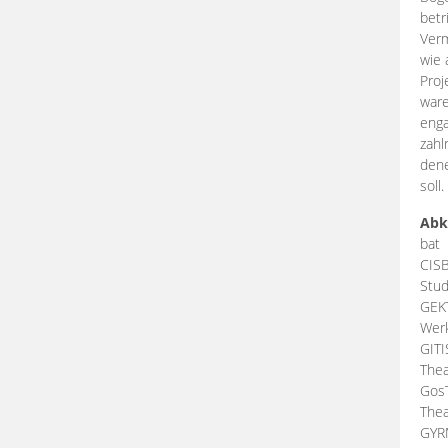
betr
Verm
wie 
Proj
ware
enga
zahl
dene
soll.
Abk
bat
CIS
Stud
GEK
Werk
GIT
Thea
Gos
Thea
GY