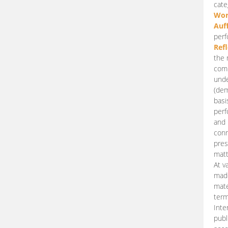
cate
Wor
Auf
perf
Ref
the 
comp
unde
(dem
basi
perf
and 
conn
pres
matt
At v
made
mate
term
Inte
publ