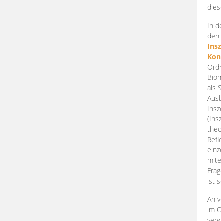
dies
In d
den 
Ins
Kon
Ordn
Biom
als 
Ausb
Insz
(Ins
theo
Refl
einz
mite
Frag
ist 
An v
im O
verw