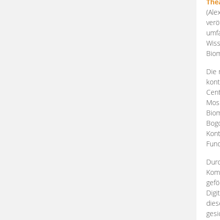
The
(Ale
verö
umfa
Wiss
Biom
Die 
kont
Cent
Mosk
Biom
Bogd
Kont
Fund
Durc
Komp
gefö
Digi
dies
gesi