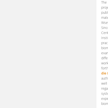
The 
proj
publ
mate
Wsew
Sinc
Cent
Inst
prac
biom
exam
diff
work
fort
die
auth
well
rega
syst
expe
biom