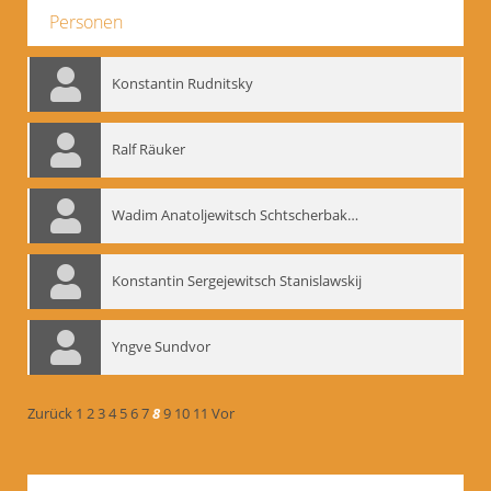
Personen
Konstantin Rudnitsky
Ralf Räuker
Wadim Anatoljewitsch Schtscherbakow
Konstantin Sergejewitsch Stanislawskij
Yngve Sundvor
Zurück
1
2
3
4
5
6
7
8
9
10
11
Vor