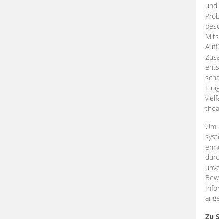
und 
Prob
beso
Mits
Auff
Zus
ents
scha
Eini
viel
thea
Um e
syst
ermö
durc
unve
Bewe
Info
ange
Zu 