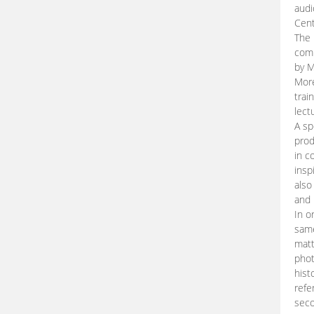
audi
Cent
The 
comp
by M
More
trai
lect
A sp
prod
in c
insp
also
and 
In o
same
matt
phot
hist
refe
seco