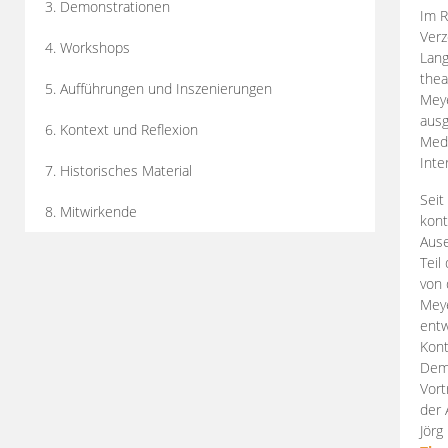
3. Demonstrationen
Im R
Verz
4. Workshops
Lang
thea
5. Aufführungen und Inszenierungen
Mey
ausg
6. Kontext und Reflexion
Medi
Inte
7. Historisches Material
Seit
8. Mitwirkende
kont
Aus
Teil
von 
Meye
entw
Kont
Demo
Vort
der 
Jörg