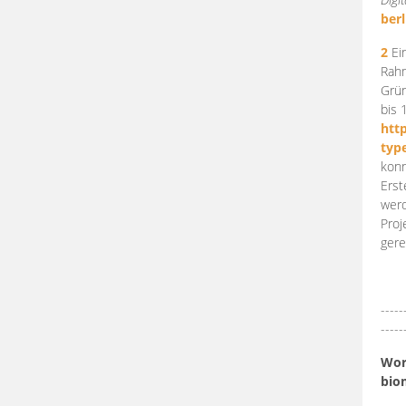
berl
2
Ein
Rahm
Grün
bis 
htt
typ
konn
Erst
werd
Proj
gere
-----
-----
Work
bio