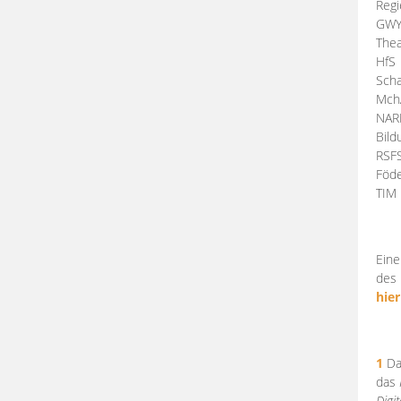
Regi
GW
Thea
HfS
Scha
Mch
NA
Bil
RSF
Föde
TI
Eine
des 
hier
1
Da
das
Digi