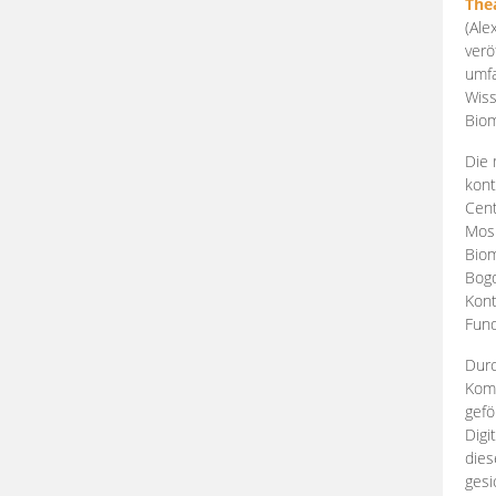
The
(Ale
verö
umfa
Wiss
Biom
Die 
kont
Cent
Mosk
Biom
Bogd
Kont
Fund
Durc
Komp
gefö
Digi
dies
gesi