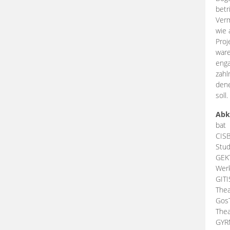
betr
Verm
wie 
Proj
ware
enga
zahl
dene
soll.
Abk
bat
CIS
Stud
GEK
Werk
GIT
Thea
Gos
Thea
GY