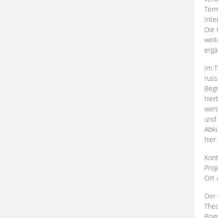
Term
Inte
Die 
weit
ergä
Im T
russ
Begr
hier
werd
und 
Abkü
hier
Kont
Proj
Ort
Der 
Thea
Bogd