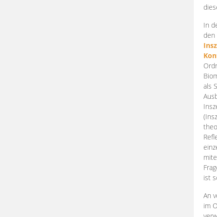
dies
In d
den 
Ins
Kon
Ordn
Biom
als 
Ausb
Insz
(Ins
theo
Refl
einz
mite
Frag
ist 
An v
im O
verw