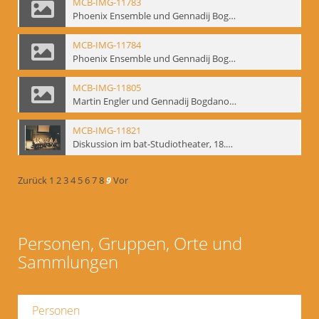
MCB-IMG-11783
Phoenix Ensemble und Gennadij Bogdanow; BM-img-105-9
MCB-IMG-11784
Phoenix Ensemble und Gennadij Bogdanow; BM-img-105-10
MCB-IMG-11805
Martin Engler und Gennadij Bogdanow; BM-img-113
MCB-IMG-11821
Diskussion im bat-Studiotheater, 18.09.1995; BM-img-127-3
Zurück
1
2
3
4
5
6
7
8
9
Vor
Personen, Gruppen, Orte und
Sammlungen
Personen