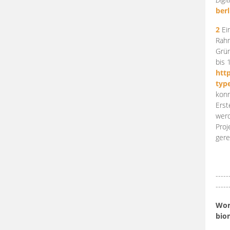
berl
2
Ein
Rahm
Grün
bis 
htt
typ
konn
Erst
werd
Proj
gere
-----
-----
Work
bio