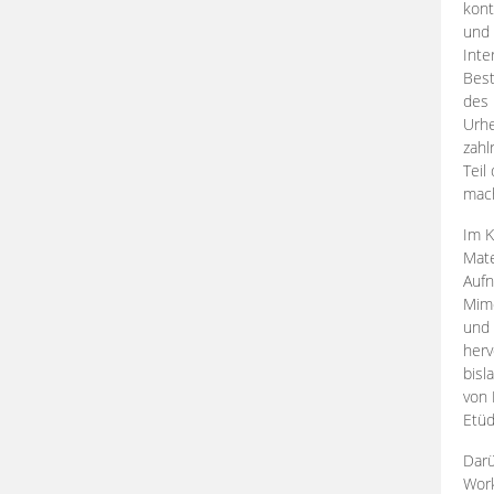
kont
und 
Inte
Best
des 
Urhe
zahl
Teil
mac
Im K
Mate
Aufn
Mime
und
herv
bisl
von 
Etüd
Darü
Work