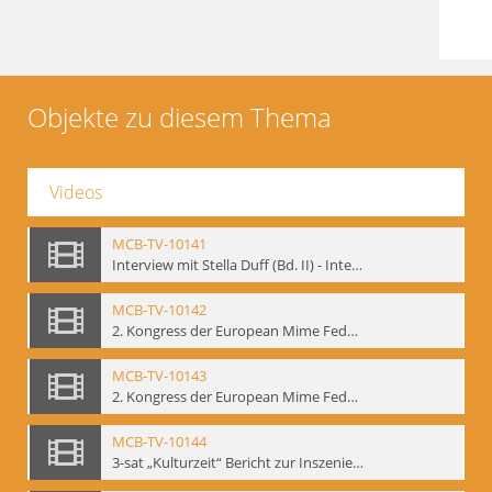
Objekte zu diesem Thema
Videos
MCB-TV-10141
Interview mit Stella Duff (Bd. II) - Interne Signatur: BM-vid-58
MCB-TV-10142
2. Kongress der European Mime Federation: „Rekonstruktion/Innovation“, Berlin Mai 1993 - Interne Signatur: BM-vid-59
MCB-TV-10143
2. Kongress der European Mime Federation: „Rekonstruktion/Innovation“, Berlin Mai 1993. Dokumentation der Konferenzaktivitäten - Interne Signatur: BM-vid-70
MCB-TV-10144
3-sat „Kulturzeit“ Bericht zur Inszenierung „Mann ist Mann“ von Thomas Ostermeier und Gennadij Bogdanow - Interne Signatur: BM-vid-80