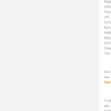
Regi
GW
Thea
HfS
Scha
Mch
NA
Bil
RSF
Föde
TI
Eine
des 
hier
1
Da
das
Digi