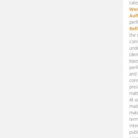
cate
Wor
Auf
perf
Ref
the 
comp
unde
(dem
basi
perf
and 
conn
pres
matt
At v
made
mate
term
Inte
publ