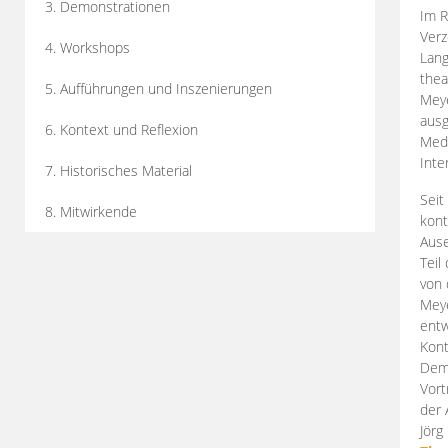
3. Demonstrationen
Im R
Verz
4. Workshops
Lang
thea
5. Aufführungen und Inszenierungen
Mey
ausg
6. Kontext und Reflexion
Medi
Inte
7. Historisches Material
Seit
8. Mitwirkende
kont
Aus
Teil
von 
Meye
entw
Kont
Demo
Vort
der 
Jörg