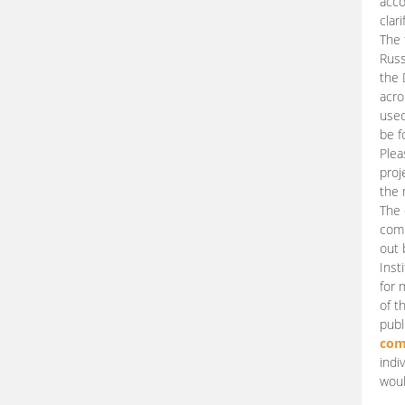
acco
clari
The 
Russ
the 
acro
used
be f
Plea
proj
the 
The 
comm
out 
Inst
for 
of t
publ
com
indi
woul