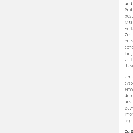
und 
Prob
beso
Mits
Auff
Zus
ents
scha
Eini
viel
thea
Um e
syst
ermö
durc
unve
Bewe
Info
ange
Zu 