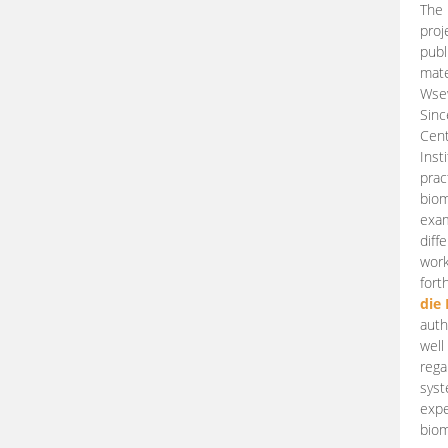
The 
proj
publ
mate
Wsew
Sinc
Cent
Inst
prac
biom
exam
diff
work
fort
die
auth
well
rega
syst
expe
biom