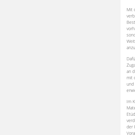
Mit 
verb
Best
vorh
son
Weit
anzu
Dafü
Zuga
an d
mit 
und 
erwi
Im K
Mate
Etü
verd
der 
Vora