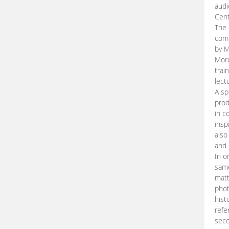
audi
Cent
The 
comp
by M
More
trai
lect
A sp
prod
in c
insp
also
and 
In o
same
matt
phot
hist
refe
seco