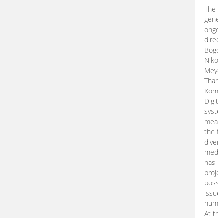
The 
gene
ongo
dire
Bogd
Niko
Meye
Than
Kom
Digi
syst
mean
the 
dive
medi
has 
proj
poss
issu
nume
At t