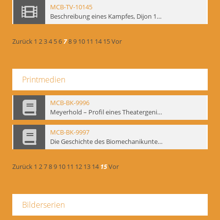
MCB-TV-10145
Beschreibung eines Kampfes, Dijon 1998. nach Kafka - Interne Signatur: BM-vid-81
Zurück
1
2
3
4
5
6
7
8
9
10
11
14
15
Vor
Printmedien
MCB-BK-9996
Meyerhold – Profil eines Theatergenies. Vortrag. Arbeitsdemonstration - interne Signatur: BM-prt-203
MCB-BK-9997
Die Geschichte des Biomechanikunterrichts im Theater der Satire - interne Signatur: BM-prt-204
Zurück
1
2
7
8
9
10
11
12
13
14
15
Vor
Bilderserien