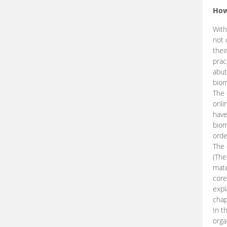
How
With
not 
thei
prac
abut
biom
The 
onli
have
biom
orde
The
(The
mate
core
expl
chap
In t
orga