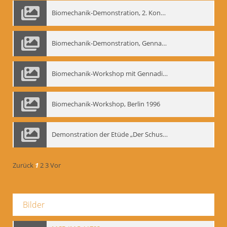
Biomechanik-Demonstration, 2. Kongress der EMF, Mai 1995
Biomechanik-Demonstration, Gennadij Bogdanow im Berliner Ensemble, 04.10.1991
Biomechanik-Workshop mit Gennadij Nikolajewitsch Bogdanow im Mime Centrum Berlin, 1991
Biomechanik-Workshop, Berlin 1996
Demonstration der Etüde „Der Schuss mit dem Bogen“ durch Gennadij Nikolajewitsch Bogdanow, Berlin 1991
Zurück
1
2
3
Vor
Bilder