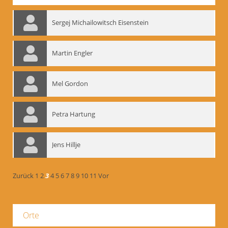
Sergej Michailowitsch Eisenstein
Martin Engler
Mel Gordon
Petra Hartung
Jens Hillje
Zurück
1
2
3
4
5
6
7
8
9
10
11
Vor
Orte