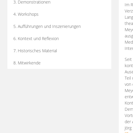
3. Demonstrationen
Im R
Verz
4. Workshops
Lang
thea
5. Aufführungen und Inszenierungen
Mey
ausg
6. Kontext und Reflexion
Medi
Inte
7. Historisches Material
Seit
8. Mitwirkende
kont
Aus
Teil
von 
Meye
entw
Kont
Demo
Vort
der 
Jörg