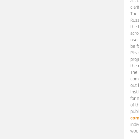
acco
clari
The 
Russ
the 
acro
used
be f
Plea
proj
the 
The 
comm
out 
Inst
for 
of t
publ
com
indi
woul