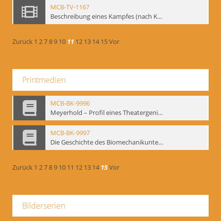
MCB-TV-1167
Beschreibung eines Kampfes (nach Kafka)
Zurück
1
2
7
8
9
10
11
12
13
14
15
Vor
Printmedien
MCB-BK-9996
Meyerhold – Profil eines Theatergenies. Vortrag. Arbeitsdemonstration - interne Signatur: BM-prt-203
MCB-BK-9997
Die Geschichte des Biomechanikunterrichts im Theater der Satire - interne Signatur: BM-prt-204
Zurück
1
2
7
8
9
10
11
12
13
14
15
Vor
Bilderserien