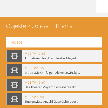
Objekte zu diesem Thema
Videos
MCB-TV-10165
Aufnahmen für „Das Theater Meyerholds und die Biomechanik“ (14). Interview von Jörg Bochow mit Gennadij Bogdanow - Interne Signatur: BM-vid-192
MCB-TV-10166
Etüde „Die Ohrfeige“, Alexej Lewinskij und Gennadij Bogdanow - Interne Signatur: BM-vid-197
MCB-TV-10167
Das Theater Meyerholds und die Biomechanik. Ein Film des Mime Centrums in Zusammenarbeit mit Gennadij Bogdanow. - Interne Signatur: BM-vid-104
MCB-SV-1098
Eine gewisse Anzahl Gespräche oder das völlig umgearbeitete Stundenbuch, Berlin 1995.