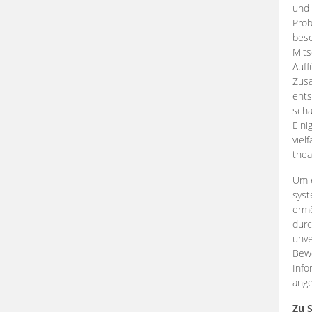
und 
Prob
beso
Mits
Auff
Zus
ents
scha
Eini
viel
thea
Um e
syst
ermö
durc
unve
Bewe
Info
ange
Zu 