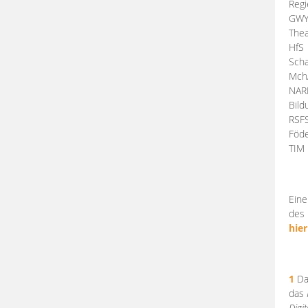
Regi
GW
Thea
HfS
Scha
Mch
NA
Bil
RSF
Föde
TI
Eine
des 
hier
1
Da
das
Digi