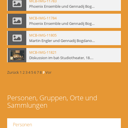
MCB-IMG-11783
Phoenix Ensemble und Gennadij Bogdanow; BM-img-105-9
MCB-IMG-11784
Phoenix Ensemble und Gennadij Bogdanow; BM-img-105-10
MCB-IMG-11805
Martin Engler und Gennadij Bogdanow; BM-img-113
MCB-IMG-11821
Diskussion im bat-Studiotheater, 18.09.1995; BM-img-127-3
Zurück
1
2
3
4
5
6
7
8
9
Vor
Personen, Gruppen, Orte und
Sammlungen
Personen