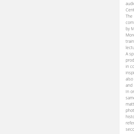
audi
Cent
The 
comp
by M
More
trai
lect
A sp
prod
in c
insp
also
and 
In o
same
matt
phot
hist
refe
seco