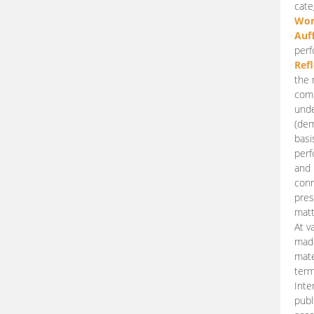
cate
Wor
Auf
perf
Ref
the 
comp
unde
(dem
basi
perf
and 
conn
pres
matt
At v
made
mate
term
Inte
publ