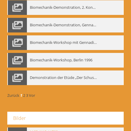
Biomechanik-Demonstration, 2. Kongress der EMF, Mai 1995
Biomechanik-Demonstration, Gennadij Bogdanow im Berliner Ensemble, 04.10.1991
Biomechanik-Workshop mit Gennadij Nikolajewitsch Bogdanow im Mime Centrum Berlin, 1991
Biomechanik-Workshop, Berlin 1996
Demonstration der Etüde „Der Schuss mit dem Bogen“ durch Gennadij Nikolajewitsch Bogdanow, Berlin 1991
Zurück
1
2
3
Vor
Bilder