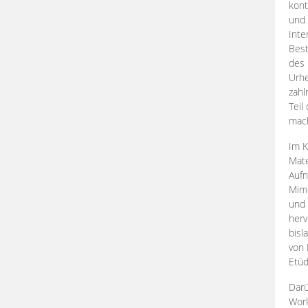
kont
und 
Inte
Best
des 
Urhe
zahl
Teil
mac
Im K
Mate
Aufn
Mime
und
herv
bisl
von 
Etüd
Darü
Work