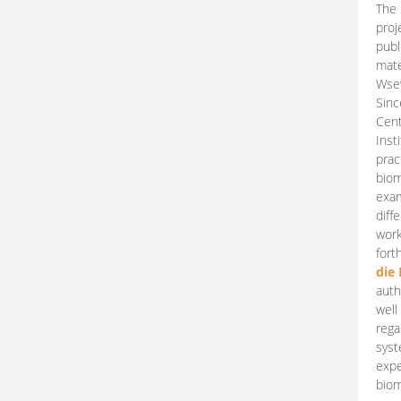
The 
proj
publ
mate
Wsew
Sinc
Cent
Inst
prac
biom
exam
diff
work
fort
die
auth
well
rega
syst
expe
biom