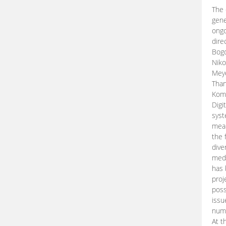
The 
gene
ongo
dire
Bogd
Niko
Meye
Than
Kom
Digi
syst
mean
the 
dive
medi
has 
proj
poss
issu
nume
At t