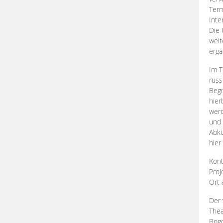
Term
Inte
Die 
weit
ergä
Im T
russ
Begr
hier
werd
und 
Abkü
hier
Kont
Proj
Ort
Der 
Thea
Bogd