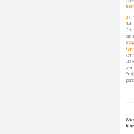
berl
2
Ein
Rahm
Grün
bis 
htt
typ
konn
Erst
werd
Proj
gere
-----
-----
Work
bio