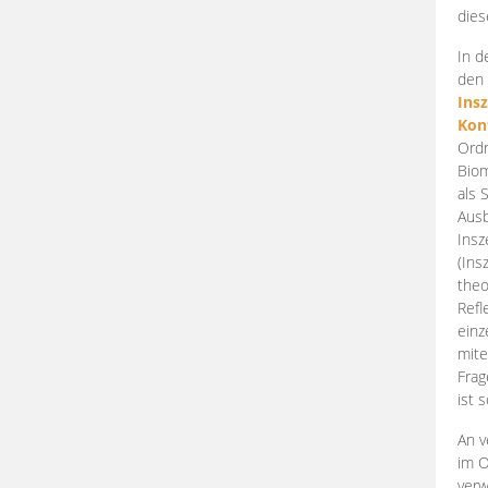
dies
In d
den 
Ins
Kon
Ordn
Biom
als 
Ausb
Insz
(Ins
theo
Refl
einz
mite
Frag
ist 
An v
im O
verw