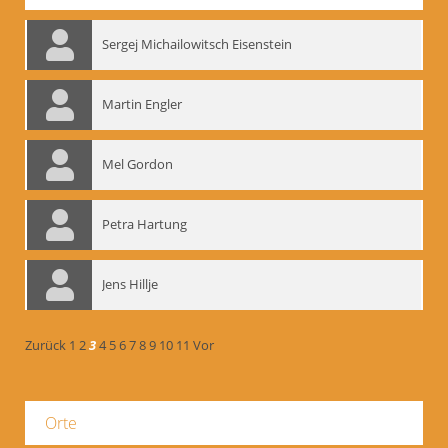
Sergej Michailowitsch Eisenstein
Martin Engler
Mel Gordon
Petra Hartung
Jens Hillje
Zurück
1
2
3
4
5
6
7
8
9
10
11
Vor
Orte