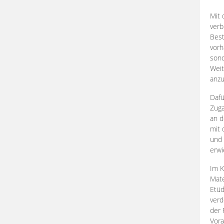
Mit 
verb
Best
vorh
son
Weit
anzu
Dafü
Zuga
an d
mit 
und 
erwi
Im K
Mate
Etü
verd
der 
Vora