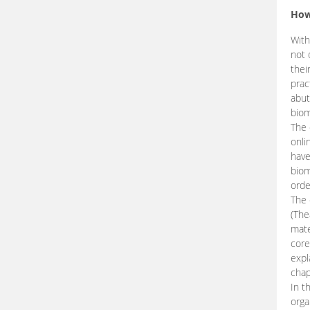
How
With
not 
thei
prac
abut
biom
The 
onli
have
biom
orde
The
(The
mate
core
expl
chap
In t
orga