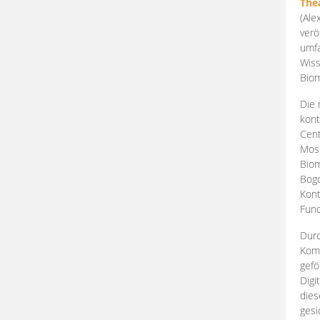
The
(Ale
verö
umfa
Wiss
Biom
Die 
kont
Cent
Mosk
Biom
Bogd
Kont
Fund
Durc
Komp
gefö
Digi
dies
gesi