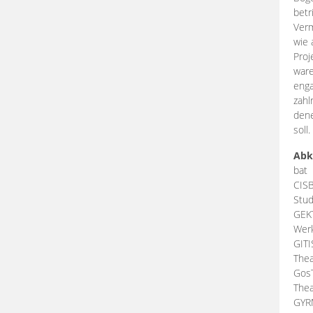
betr
Verm
wie 
Proj
ware
enga
zahl
dene
soll.
Abk
bat
CIS
Stud
GEK
Werk
GIT
Thea
Gos
Thea
GY