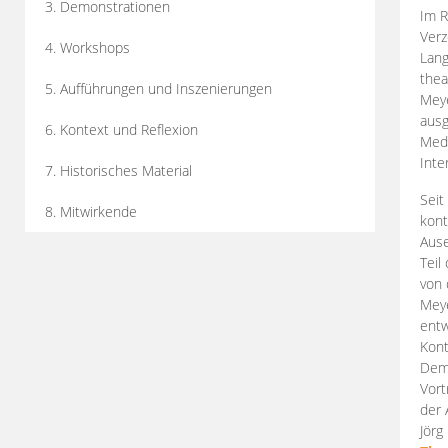
3. Demonstrationen
Im R
Verz
4. Workshops
Lang
thea
5. Aufführungen und Inszenierungen
Mey
ausg
6. Kontext und Reflexion
Medi
Inte
7. Historisches Material
Seit
8. Mitwirkende
kont
Aus
Teil
von 
Meye
entw
Kont
Demo
Vort
der 
Jörg