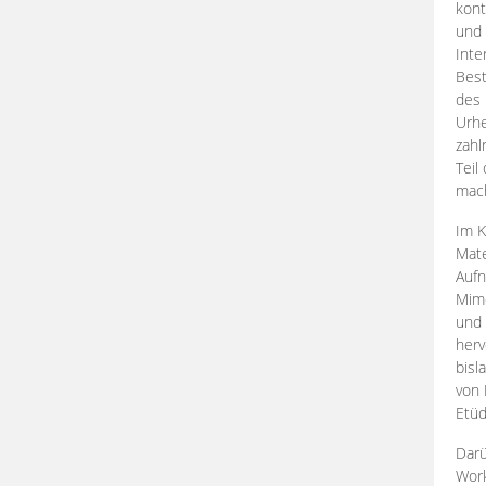
kont
und 
Inte
Best
des 
Urhe
zahl
Teil
mac
Im K
Mate
Aufn
Mime
und
herv
bisl
von 
Etüd
Darü
Work