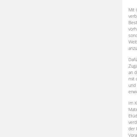
Mit 
verb
Best
vorh
son
Weit
anzu
Dafü
Zuga
an d
mit 
und 
erwi
Im K
Mate
Etü
verd
der 
Vora