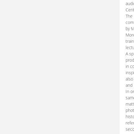
audi
Cent
The 
comp
by M
More
trai
lect
A sp
prod
in c
insp
also
and 
In o
same
matt
phot
hist
refe
seco