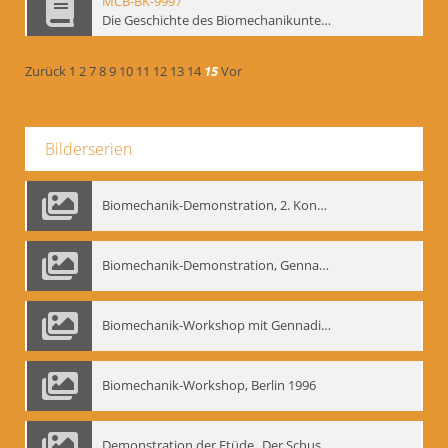
MCB-BK-9997
Die Geschichte des Biomechanikunterrichts im Theater der Satire - interne Signatur: BM-prt-204
Zurück
1
2
7
8
9
10
11
12
13
14
15
Vor
Bilderserien
Biomechanik-Demonstration, 2. Kongress der EMF, Mai 1995
Biomechanik-Demonstration, Gennadij Bogdanow im Berliner Ensemble, 04.10.1991
Biomechanik-Workshop mit Gennadij Nikolajewitsch Bogdanow im Mime Centrum Berlin, 1991
Biomechanik-Workshop, Berlin 1996
Demonstration der Etüde „Der Schuss mit dem Bogen“ durch Gennadij Nikolajewitsch Bogdanow, Berlin 1991