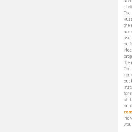
acco
clari
The 
Russ
the 
acro
used
be f
Plea
proj
the 
The 
comm
out 
Inst
for 
of t
publ
com
indi
woul