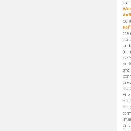
cate
Wor
Auf
perf
Ref
the 
comp
unde
(dem
basi
perf
and 
conn
pres
matt
At v
made
mate
term
Inte
publ