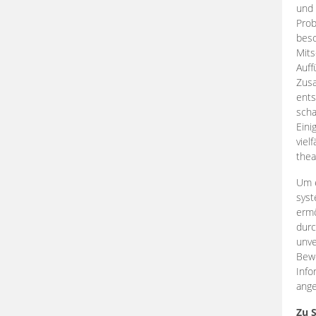
und 
Prob
beso
Mits
Auff
Zus
ents
scha
Eini
viel
thea
Um e
syst
ermö
durc
unve
Bewe
Info
ange
Zu 