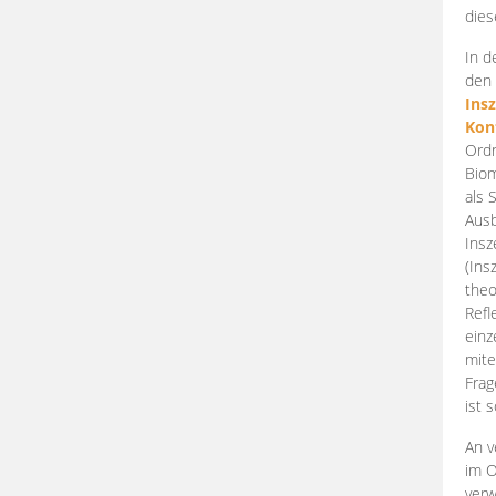
dies
In d
den 
Ins
Kon
Ordn
Biom
als 
Ausb
Insz
(Ins
theo
Refl
einz
mite
Frag
ist 
An v
im O
verw