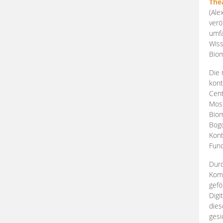
The
(Ale
verö
umfa
Wiss
Biom
Die 
kont
Cent
Mosk
Biom
Bogd
Kont
Fund
Durc
Komp
gefö
Digi
dies
gesi