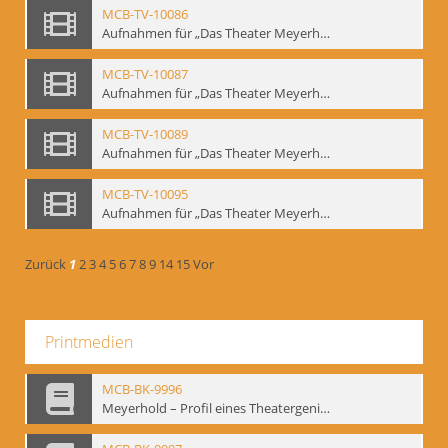
MCB-TV-10086
Aufnahmen für „Das Theater Meyerholds und die Biomechanik“ (2). Demonstration der Etüde „Die Ohrfeige“ in verschiedenen Variationen, Ausschnitt 1 - Interne Signatur: BM-vid-2_A1
MCB-TV-10087
Aufnahmen für „Das Theater Meyerholds und die Biomechanik“ (2). Demonstration der Etüde „Die Ohrfeige“ in verschiedenen Variationen, Ausschnitt 2 - Interne Signatur: BM-vid-2_A2
MCB-TV-10089
Aufnahmen für „Das Theater Meyerholds und die Biomechanik“ (3). Etüde „Der Dolchstoß“, Ausschnitt 1 - Interne Signatur: BM-vid-3_A1
MCB-TV-10095
Aufnahmen für „Das Theater Meyerholds und die Biomechanik“ (6). Biomechanische Grundelemente und szenische Umsetzung, Ausschnitt 1 - Interne Signatur: BM-vid-6_A1
Zurück
1
2
3
4
5
6
7
8
9
14
15
Vor
Printmedien
MCB-BK-9996
Meyerhold – Profil eines Theatergenies. Vortrag. Arbeitsdemonstration - interne Signatur: BM-prt-203