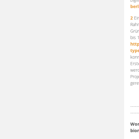
berl
2
Ein
Rahm
Grün
bis 
htt
typ
konn
Erst
werd
Proj
gere
-----
-----
Work
bio