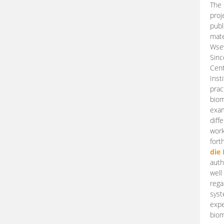
The 
proj
publ
mate
Wsew
Sinc
Cent
Inst
prac
biom
exam
diff
work
fort
die
auth
well
rega
syst
expe
biom