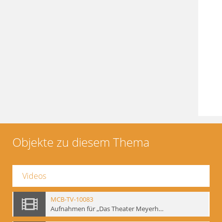
Objekte zu diesem Thema
Videos
MCB-TV-10083
Aufnahmen für „Das Theater Meyerholds und die Biomechanik“ (1). Demonstration der Etüde „Die Ohrfeige“ in verschiedenen Variationen, Ausschnitt 1 - Interne Signatur: BM-vid-1_A1