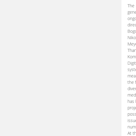
The 
gene
ongo
dire
Bogd
Niko
Meye
Than
Kom
Digi
syst
mean
the 
dive
medi
has 
proj
poss
issu
nume
At t