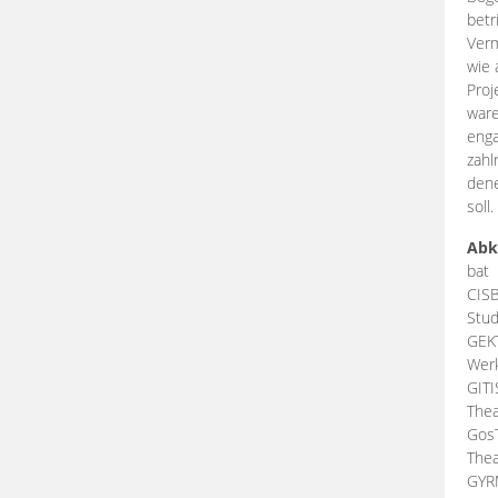
betr
Verm
wie 
Proj
ware
enga
zahl
dene
soll.
Abk
bat
CIS
Stud
GEK
Werk
GIT
Thea
Gos
Thea
GY