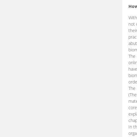
How
With
not 
thei
prac
abut
biom
The 
onli
have
biom
orde
The
(The
mate
core
expl
chap
In t
orga