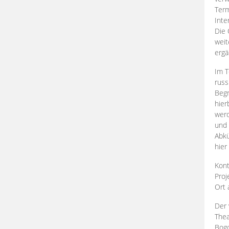
Term
Inte
Die 
weit
ergä
Im T
russ
Begr
hier
werd
und 
Abkü
hier
Kont
Proj
Ort
Der 
Thea
Bogd