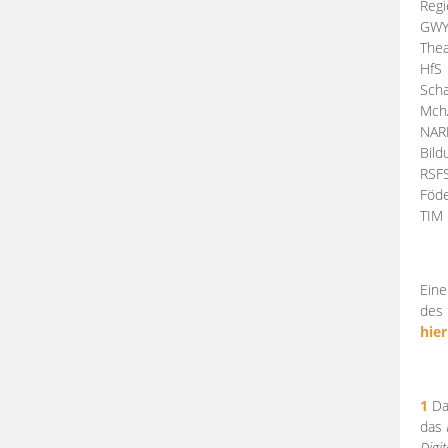
Regi
GW
Thea
HfS
Scha
Mch
NA
Bil
RSF
Föde
TI
Eine
des 
hier
1
Da
das
Digi