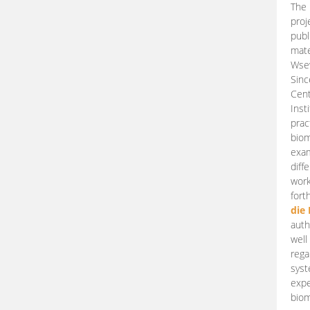
The 
proj
publ
mate
Wsew
Sinc
Cent
Inst
prac
biom
exam
diff
work
fort
die
auth
well
rega
syst
expe
biom