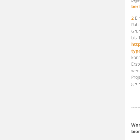
berl
2
Ein
Rahm
Grün
bis 
htt
typ
konn
Erst
werd
Proj
gere
-----
-----
Work
bio