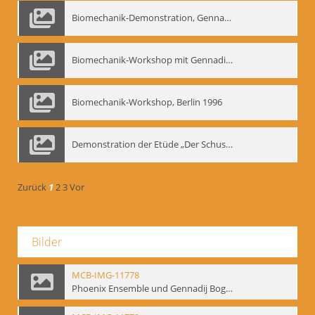
Biomechanik-Demonstration, Gennadij Bogdanow im Berliner Ensemble, 04.10.1991
Biomechanik-Workshop mit Gennadij Nikolajewitsch Bogdanow im Mime Centrum Berlin, 1991
Biomechanik-Workshop, Berlin 1996
Demonstration der Etüde „Der Schuss mit dem Bogen“ durch Gennadij Nikolajewitsch Bogdanow, Berlin 1991
Zurück
1
2
3
Vor
Bilder
MCB-IMG-11778
Phoenix Ensemble und Gennadij Bogdanow; BM-img-105-4