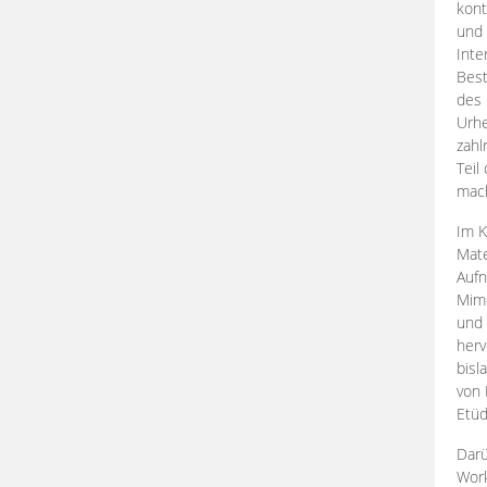
kont
und 
Inte
Best
des 
Urhe
zahl
Teil
mac
Im K
Mate
Aufn
Mime
und
herv
bisl
von 
Etüd
Darü
Work