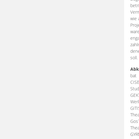
betr
Verm
wie 
Proj
ware
enga
zahl
dene
soll.
Abk
bat
CIS
Stud
GEK
Werk
GIT
Thea
Gos
Thea
GY