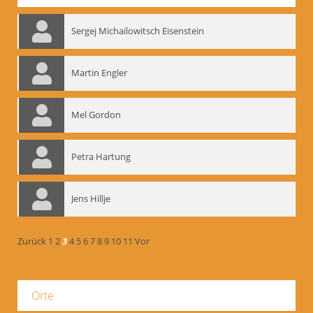
Sergej Michailowitsch Eisenstein
Martin Engler
Mel Gordon
Petra Hartung
Jens Hillje
Zurück
1
2
3
4
5
6
7
8
9
10
11
Vor
Orte