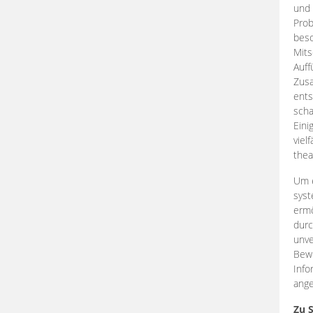
und 
Prob
beso
Mits
Auff
Zus
ents
scha
Eini
viel
thea
Um e
syst
ermö
durc
unve
Bewe
Info
ange
Zu 