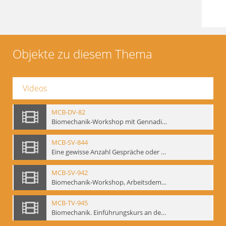
Objekte zu diesem Thema
Videos
MCB-DV-82
Biomechanik-Workshop mit Gennadij Bogdanow, Berlin, 1997
MCB-SV-844
Eine gewisse Anzahl Gespräche oder das völlig unbearbeitete Stundenbuch, Berlin 1995.
MCB-SV-942
Biomechanik-Workshop, Arbeitsdemonstration in der Staatsoper unter den Linden 2002
MCB-TV-945
Biomechanik. Einführungskurs an der HfS "Ernst Busch" 1995 (Vorarbeiten zu den Inszenierungen von T. Ostermeier u. Chr. v. Treskow). Teil 2