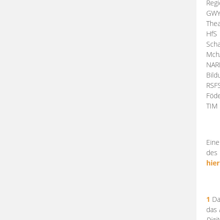
Regi
GW
Thea
HfS
Scha
Mch
NA
Bil
RSF
Föde
TI
Eine
des 
hier
1
Da
das
Digi