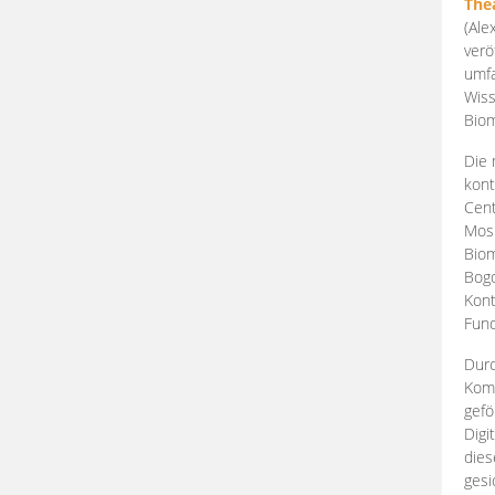
The
(Ale
verö
umfa
Wiss
Biom
Die 
kont
Cent
Mosk
Biom
Bogd
Kont
Fund
Durc
Komp
gefö
Digi
dies
gesi