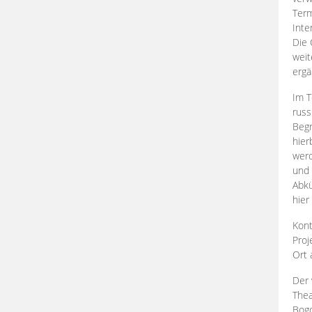
Term
Inte
Die 
weit
ergä
Im T
russ
Begr
hier
werd
und 
Abkü
hier
Kont
Proj
Ort
Der 
Thea
Bogd