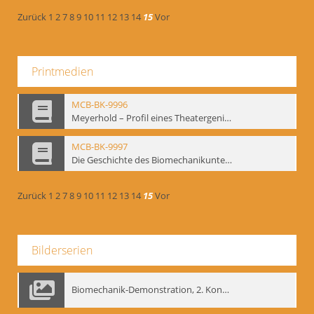
Zurück
1
2
7
8
9
10
11
12
13
14
15
Vor
Printmedien
MCB-BK-9996
Meyerhold – Profil eines Theatergenies. Vortrag. Arbeitsdemonstration - interne Signatur: BM-prt-203
MCB-BK-9997
Die Geschichte des Biomechanikunterrichts im Theater der Satire - interne Signatur: BM-prt-204
Zurück
1
2
7
8
9
10
11
12
13
14
15
Vor
Bilderserien
Biomechanik-Demonstration, 2. Kongress der EMF, Mai 1995