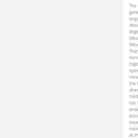
The 
gene
ongo
dire
Bogd
Niko
Meye
Than
Kom
Digi
syst
mean
the 
dive
medi
has 
proj
poss
issu
nume
At t