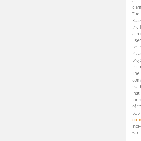
acco
clari
The 
Russ
the 
acro
used
be f
Plea
proj
the 
The 
comm
out 
Inst
for 
of t
publ
com
indi
woul