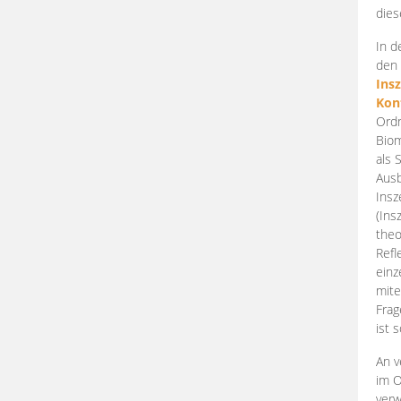
dies
In d
den 
Ins
Kon
Ordn
Biom
als 
Ausb
Insz
(Ins
theo
Refl
einz
mite
Frag
ist 
An v
im O
verw