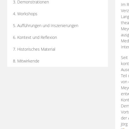
3. Demonstrationen
Im R
Verz
4. Workshops
Lang
thea
5. Aufführungen und Inszenierungen
Mey
ausg
6. Kontext und Reflexion
Medi
Inte
7. Historisches Material
Seit
8. Mitwirkende
kont
Aus
Teil
von 
Meye
entw
Kont
Demo
Vort
der 
Jörg