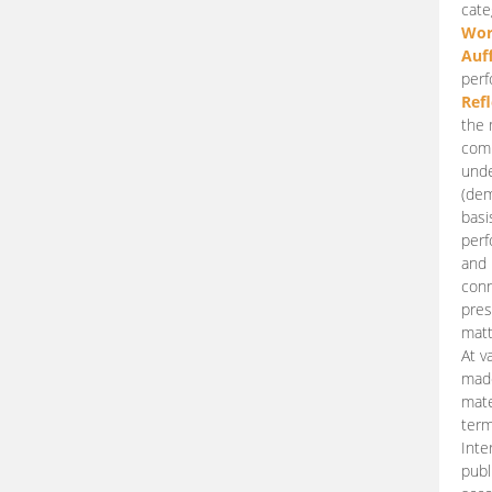
cate
Wor
Auf
perf
Ref
the 
comp
unde
(dem
basi
perf
and 
conn
pres
matt
At v
made
mate
term
Inte
publ