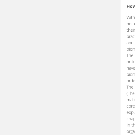
How
With
not 
thei
prac
abut
biom
The 
onli
have
biom
orde
The
(The
mate
core
expl
chap
In t
orga