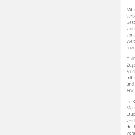
Mit 
verb
Best
vorh
son
Weit
anzu
Dafü
Zuga
an d
mit 
und 
erwi
Im K
Mate
Etü
verd
der 
Vora