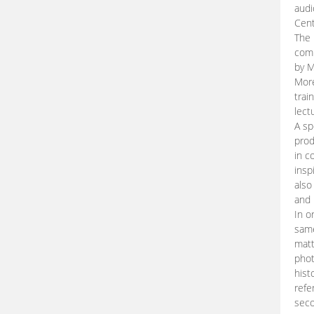
audi
Cent
The 
comp
by M
More
trai
lect
A sp
prod
in c
insp
also
and 
In o
same
matt
phot
hist
refe
seco