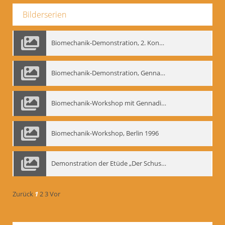
Bilderserien
Biomechanik-Demonstration, 2. Kongress der EMF, Mai 1995
Biomechanik-Demonstration, Gennadij Bogdanow im Berliner Ensemble, 04.10.1991
Biomechanik-Workshop mit Gennadij Nikolajewitsch Bogdanow im Mime Centrum Berlin, 1991
Biomechanik-Workshop, Berlin 1996
Demonstration der Etüde „Der Schuss mit dem Bogen“ durch Gennadij Nikolajewitsch Bogdanow, Berlin 1991
Zurück
1
2
3
Vor