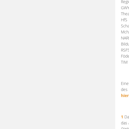
Regi
GW
Thea
HfS
Scha
Mch
NA
Bil
RSF
Föde
TI
Eine
des 
hier
1
Da
das
Digi