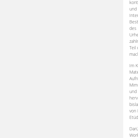
kont
und 
Inte
Best
des 
Urhe
zahl
Teil
mac
Im K
Mate
Aufn
Mime
und
herv
bisl
von 
Etüd
Darü
Work