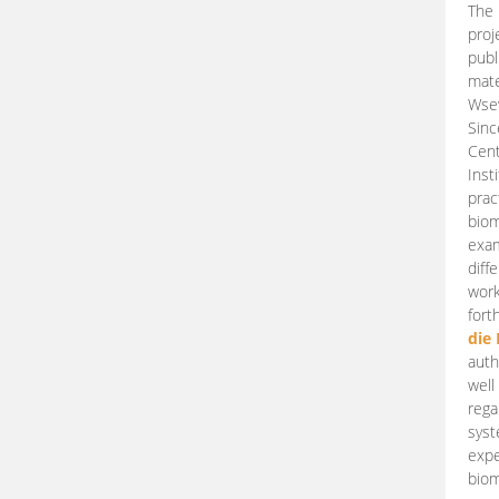
The 
proj
publ
mate
Wsew
Sinc
Cent
Inst
prac
biom
exam
diff
work
fort
die
auth
well
rega
syst
expe
biom