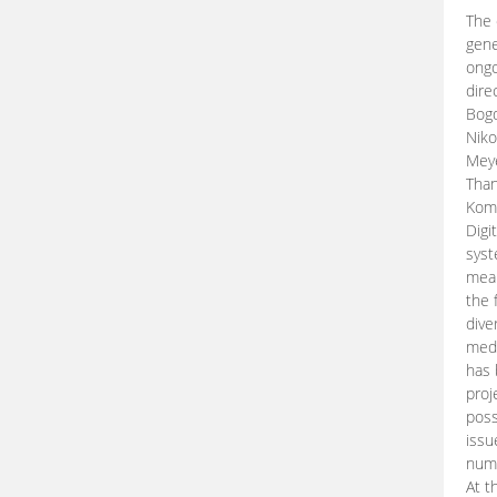
The 
gene
ongo
dire
Bogd
Niko
Meye
Than
Kom
Digi
syst
mean
the 
dive
medi
has 
proj
poss
issu
nume
At t