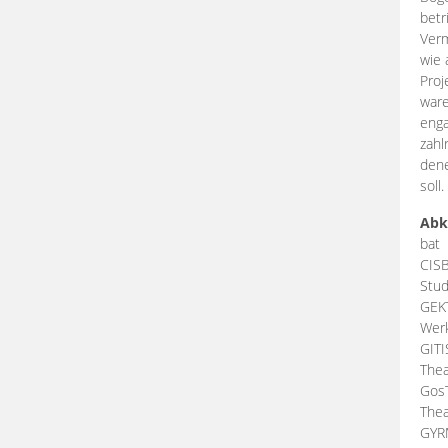
betr
Verm
wie 
Proj
ware
enga
zahl
dene
soll.
Abk
bat
CIS
Stud
GEK
Werk
GIT
Thea
Gos
Thea
GY