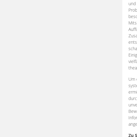
und 
Prob
beso
Mits
Auff
Zus
ents
scha
Eini
viel
thea
Um e
syst
ermö
durc
unve
Bewe
Info
ange
Zu 