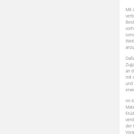
Mit 
verb
Best
vorh
son
Weit
anzu
Dafü
Zuga
an d
mit 
und 
erwi
Im K
Mate
Etü
verd
der 
Vora