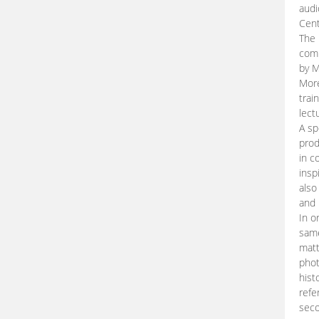
audi
Cent
The 
comp
by M
More
trai
lect
A sp
prod
in c
insp
also
and 
In o
same
matt
phot
hist
refe
seco