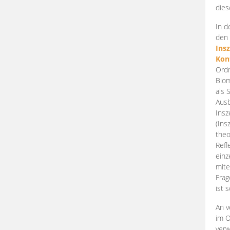
dies
In d
den 
Ins
Kon
Ordn
Biom
als 
Ausb
Insz
(Ins
theo
Refl
einz
mite
Frag
ist 
An v
im O
verw