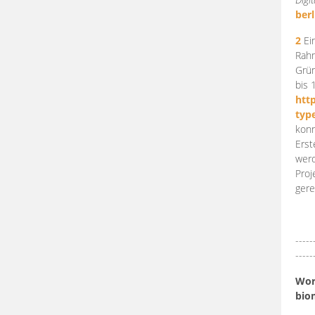
berl
2
Ein
Rahm
Grün
bis 
htt
typ
konn
Erst
werd
Proj
gere
-----
-----
Work
bio