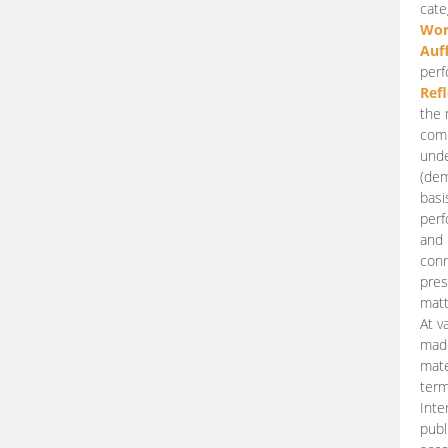
cate
Wor
Auf
perf
Ref
the 
comp
unde
(dem
basi
perf
and 
conn
pres
matt
At v
made
mate
term
Inte
publ