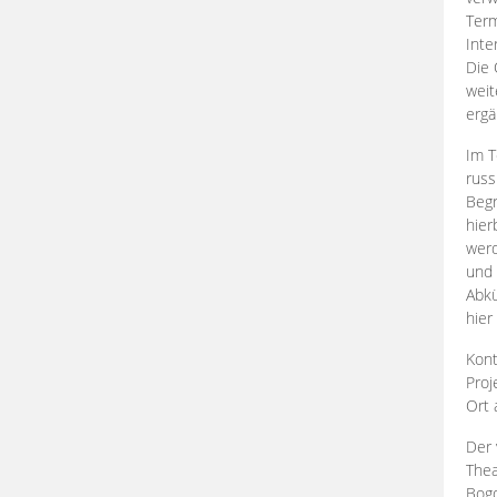
Term
Inte
Die 
weit
ergä
Im T
russ
Begr
hier
werd
und 
Abkü
hier
Kont
Proj
Ort
Der 
Thea
Bogd