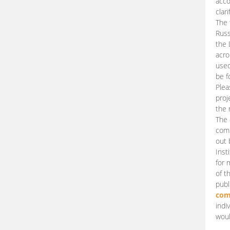
acco
clari
The 
Russ
the 
acro
used
be f
Plea
proj
the 
The 
comm
out 
Inst
for 
of t
publ
com
indi
woul