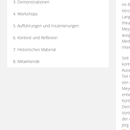
3. Demonstrationen
Im R
Verz
4. Workshops
Lang
thea
5. Aufführungen und Inszenierungen
Mey
ausg
6. Kontext und Reflexion
Medi
Inte
7. Historisches Material
Seit
8. Mitwirkende
kont
Aus
Teil
von 
Meye
entw
Kont
Demo
Vort
der 
Jörg