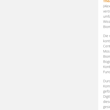
The
(Ale
verö
umfa
Wiss
Biom
Die 
kont
Cent
Mosk
Biom
Bogd
Kont
Fund
Durc
Komp
gefö
Digi
dies
gesi