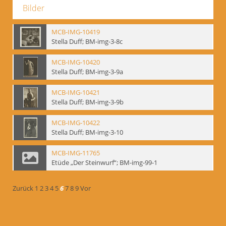
Bilder
MCB-IMG-10419
Stella Duff; BM-img-3-8c
MCB-IMG-10420
Stella Duff; BM-img-3-9a
MCB-IMG-10421
Stella Duff; BM-img-3-9b
MCB-IMG-10422
Stella Duff; BM-img-3-10
MCB-IMG-11765
Etüde „Der Steinwurf“; BM-img-99-1
Zurück
1
2
3
4
5
6
7
8
9
Vor