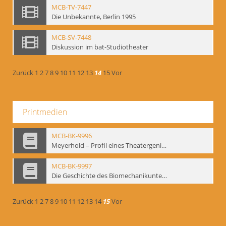
MCB-TV-7447
Die Unbekannte, Berlin 1995
MCB-SV-7448
Diskussion im bat-Studiotheater
Zurück
1
2
7
8
9
10
11
12
13
14
15
Vor
Printmedien
MCB-BK-9996
Meyerhold – Profil eines Theatergenies. Vortrag. Arbeitsdemonstration - interne Signatur: BM-prt-203
MCB-BK-9997
Die Geschichte des Biomechanikunterrichts im Theater der Satire - interne Signatur: BM-prt-204
Zurück
1
2
7
8
9
10
11
12
13
14
15
Vor