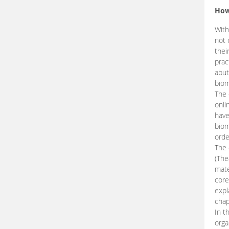
How
With
not 
thei
prac
abut
biom
The 
onli
have
biom
orde
The
(The
mate
core
expl
chap
In t
orga