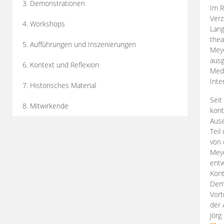
3. Demonstrationen
Im R
Verz
4. Workshops
Lang
thea
5. Aufführungen und Inszenierungen
Mey
ausg
6. Kontext und Reflexion
Medi
Inte
7. Historisches Material
Seit
8. Mitwirkende
kont
Aus
Teil
von 
Meye
entw
Kont
Demo
Vort
der 
Jörg