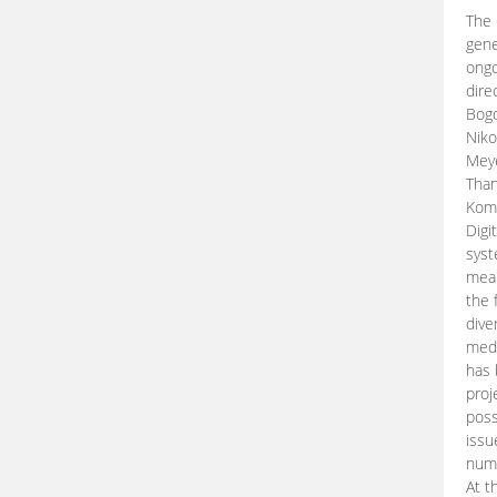
The 
gene
ongo
dire
Bogd
Niko
Meye
Than
Kom
Digi
syst
mean
the 
dive
medi
has 
proj
poss
issu
nume
At t