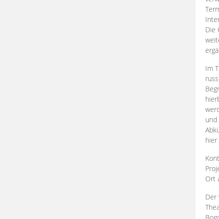
Term
Inte
Die 
weit
ergä
Im T
russ
Begr
hier
werd
und 
Abkü
hier
Kont
Proj
Ort
Der 
Thea
Bogd