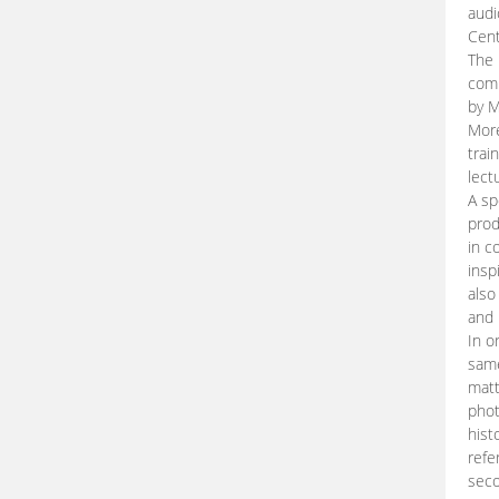
audi
Cent
The 
comp
by M
More
trai
lect
A sp
prod
in c
insp
also
and 
In o
same
matt
phot
hist
refe
seco