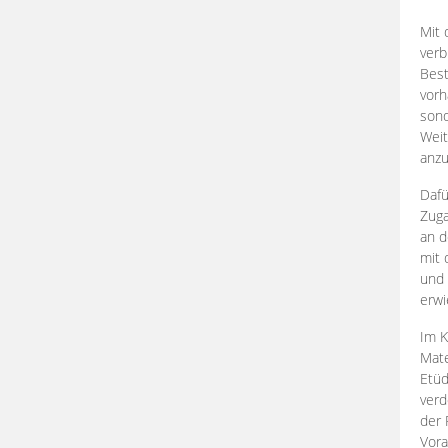
Mit 
verb
Best
vorh
son
Weit
anzu
Dafü
Zuga
an d
mit 
und 
erwi
Im K
Mate
Etü
verd
der 
Vora