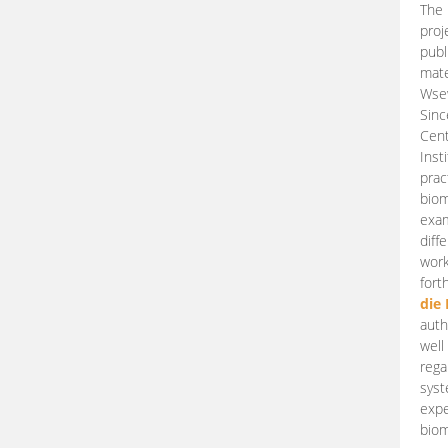
The 
proj
publ
mate
Wsew
Sinc
Cent
Inst
prac
biom
exam
diff
work
fort
die
auth
well
rega
syst
expe
biom