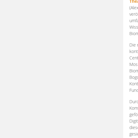
The
(Ale
verö
umfa
Wiss
Biom
Die 
kont
Cent
Mosk
Biom
Bogd
Kont
Fund
Durc
Komp
gefö
Digi
dies
gesi