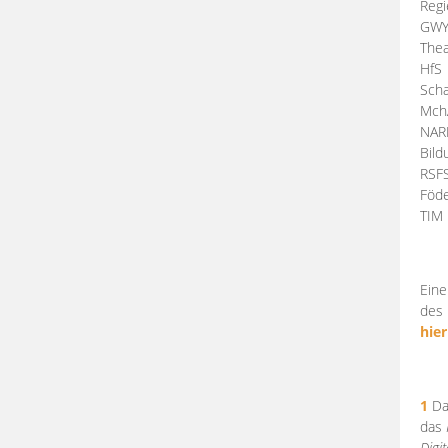
Regi
GW
Thea
HfS
Scha
Mch
NA
Bil
RSF
Föde
TI
Eine
des 
hier
1
Da
das
Digi