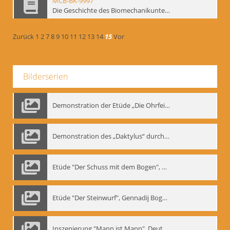
MCB-BK-9997
Die Geschichte des Biomechanikunterrichts im Theater der Satire - interne Signatur: BM-prt-204
Zurück
1
2
7
8
9
10
11
12
13
14
15
Vor
Bilderserien
Demonstration der Etüde „Die Ohrfeige“
Demonstration des „Daktylus“ durch Gennadij Nikolajewitsch Bogdanow, Berlin 1991
Etüde "Der Schuss mit dem Bogen", Gennadij Bogdanow
Etüde "Der Steinwurf", Gennadij Bogdanow
Inszenierung "Mann ist Mann", Deutsches Theater Berlin, 1997