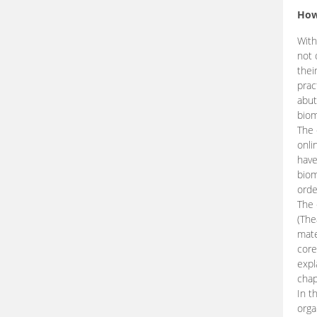
How
With
not 
thei
prac
abut
biom
The 
onli
have
biom
orde
The
(The
mate
core
expl
chap
In t
orga