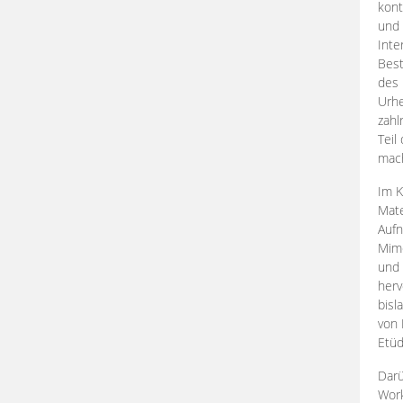
kont
und 
Inte
Best
des 
Urhe
zahl
Teil
mac
Im K
Mate
Aufn
Mime
und
herv
bisl
von 
Etüd
Darü
Work