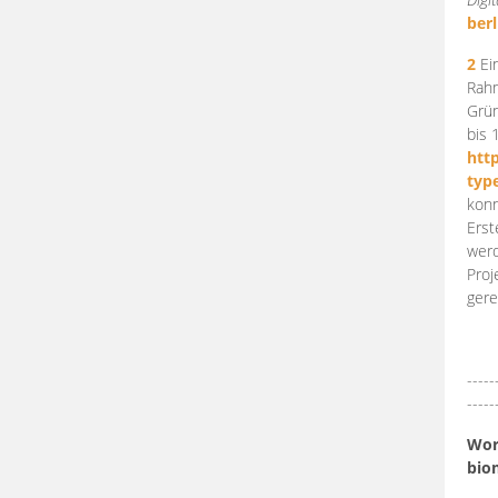
berl
2
Ein
Rahm
Grün
bis 
htt
typ
konn
Erst
werd
Proj
gere
-----
-----
Work
bio