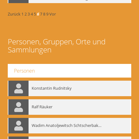
Zurück
1
2
3
4
5
6
7
8
9
Vor
Personen, Gruppen, Orte und
Sammlungen
Personen
Konstantin Rudnitsky
Ralf Räuker
Wadim Anatoljewitsch Schtscherbakow