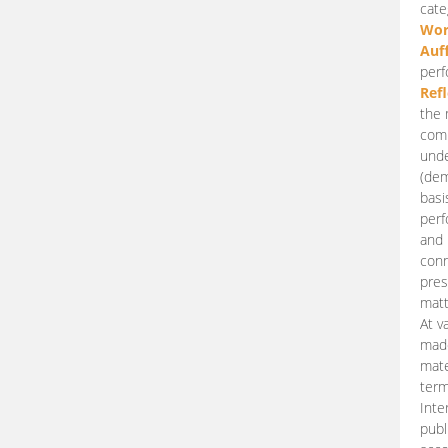
cate
Wor
Auf
perf
Ref
the 
comp
unde
(dem
basi
perf
and 
conn
pres
matt
At v
made
mate
term
Inte
publ