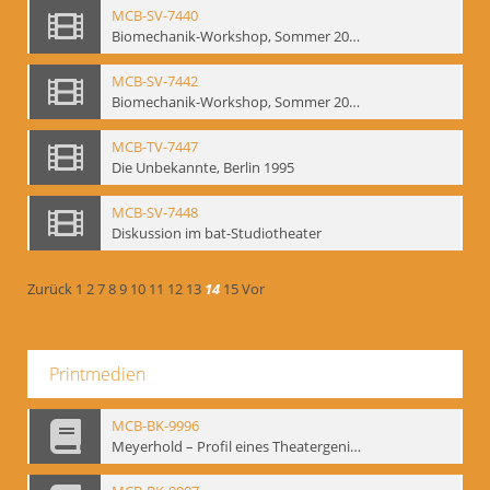
MCB-SV-7440
Biomechanik-Workshop, Sommer 2002
MCB-SV-7442
Biomechanik-Workshop, Sommer 2003
MCB-TV-7447
Die Unbekannte, Berlin 1995
MCB-SV-7448
Diskussion im bat-Studiotheater
Zurück
1
2
7
8
9
10
11
12
13
14
15
Vor
Printmedien
MCB-BK-9996
Meyerhold – Profil eines Theatergenies. Vortrag. Arbeitsdemonstration - interne Signatur: BM-prt-203