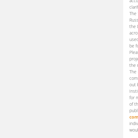
acco
clari
The 
Russ
the 
acro
used
be f
Plea
proj
the 
The 
comm
out 
Inst
for 
of t
publ
com
indi
woul