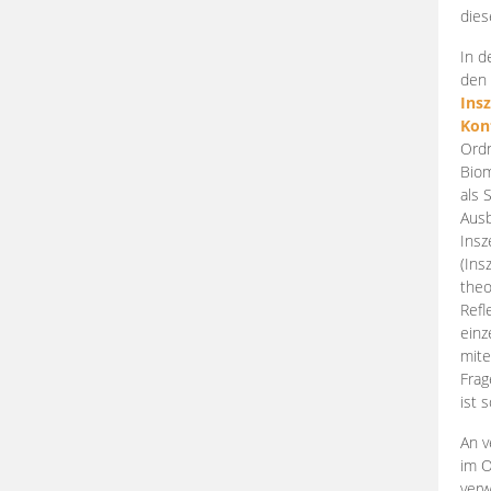
dies
In d
den 
Ins
Kon
Ordn
Biom
als 
Ausb
Insz
(Ins
theo
Refl
einz
mite
Frag
ist 
An v
im O
verw