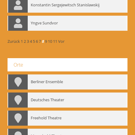
Konstantin Sergejewitsch Stanislawskij
Yngve Sundvor
Zurück
1
2
3
4
5
6
7
8
9
10
11
Vor
Orte
Berliner Ensemble
Deutsches Theater
Freehold Theatre