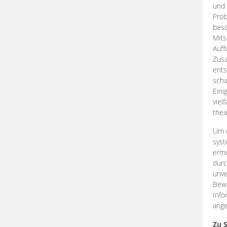
und 
Prob
beso
Mits
Auff
Zus
ents
scha
Eini
viel
thea
Um e
syst
ermö
durc
unve
Bewe
Info
ange
Zu 