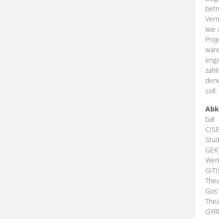
betr
Verm
wie 
Proj
ware
enga
zahl
dene
soll.
Abk
bat
CIS
Stud
GEK
Werk
GIT
Thea
Gos
Thea
GY