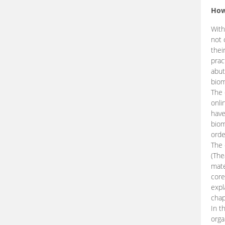
How
With
not 
thei
prac
abut
biom
The 
onli
have
biom
orde
The
(The
mate
core
expl
chap
In t
orga