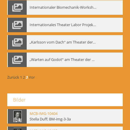
Internationaler Biomechanik-Workshop, Moskau 1993
Internationales Theater Labor Projekt: Play Don Juan
„Karlsson vom Dach“ am Theater der Satire, Moskau 1985
„Warten auf Godot“ am Theater der Saire, Moskau 1980er
Zurück
1
2
3
Vor
Bilder
MCB-IMG-10404
Stella Duff; BM-img-3-3a