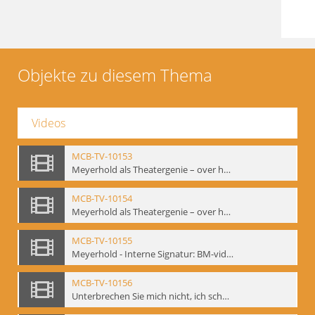
Objekte zu diesem Thema
Videos
MCB-TV-10153
Meyerhold als Theatergenie – over het mechanik van de acteursexpressie, Ausschnitt 4 - Interne Signatur: BM-vid-108_A4
MCB-TV-10154
Meyerhold als Theatergenie – over het mechanik van de acteursexpressie, Ausschnitt 5 - Interne Signatur: BM-vid-108_A5
MCB-TV-10155
Meyerhold - Interne Signatur: BM-vid-116
MCB-TV-10156
Unterbrechen Sie mich nicht, ich schweige!, Berlin 2006 - Interne Signatur: BM-vid-126