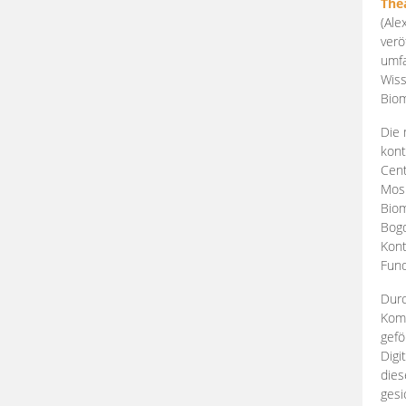
The
(Ale
verö
umfa
Wiss
Biom
Die 
kont
Cent
Mosk
Biom
Bogd
Kont
Fund
Durc
Komp
gefö
Digi
dies
gesi