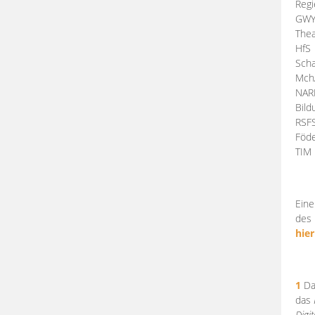
Regi
GW
Thea
HfS
Scha
Mch
NA
Bil
RSF
Föde
TI
Eine
des 
hier
1
Da
das
Digi