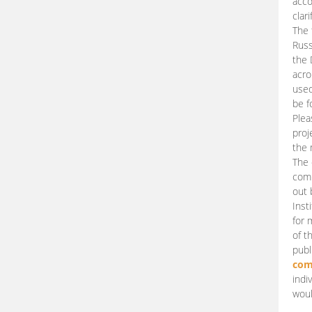
acco
clari
The 
Russ
the 
acro
used
be f
Plea
proj
the 
The 
comm
out 
Inst
for 
of t
publ
com
indi
woul