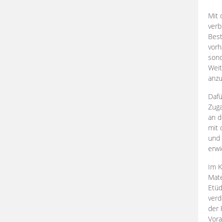
Mit 
verb
Best
vorh
son
Weit
anzu
Dafü
Zuga
an d
mit 
und 
erwi
Im K
Mate
Etü
verd
der 
Vora