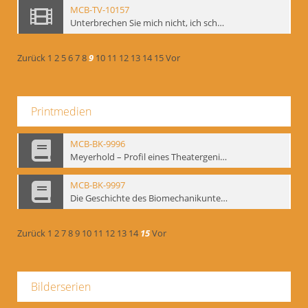
MCB-TV-10157
Unterbrechen Sie mich nicht, ich schweige!, Berlin 2006 - Interne Signatur: BM-vid-127
Zurück
1
2
5
6
7
8
9
10
11
12
13
14
15
Vor
Printmedien
MCB-BK-9996
Meyerhold – Profil eines Theatergenies. Vortrag. Arbeitsdemonstration - interne Signatur: BM-prt-203
MCB-BK-9997
Die Geschichte des Biomechanikunterrichts im Theater der Satire - interne Signatur: BM-prt-204
Zurück
1
2
7
8
9
10
11
12
13
14
15
Vor
Bilderserien