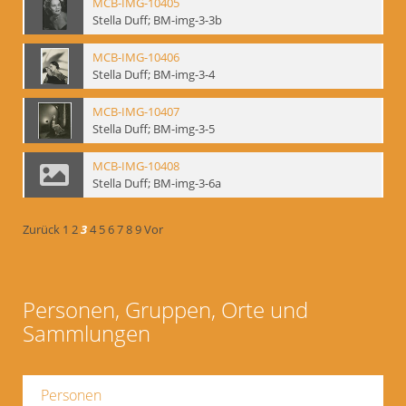
MCB-IMG-10405
Stella Duff; BM-img-3-3b
MCB-IMG-10406
Stella Duff; BM-img-3-4
MCB-IMG-10407
Stella Duff; BM-img-3-5
MCB-IMG-10408
Stella Duff; BM-img-3-6a
Zurück
1
2
3
4
5
6
7
8
9
Vor
Personen, Gruppen, Orte und
Sammlungen
Personen