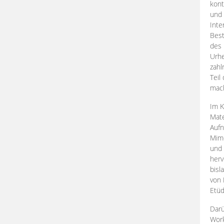
kont
und 
Inte
Best
des 
Urhe
zahl
Teil
mac
Im K
Mate
Aufn
Mime
und
herv
bisl
von 
Etüd
Darü
Work