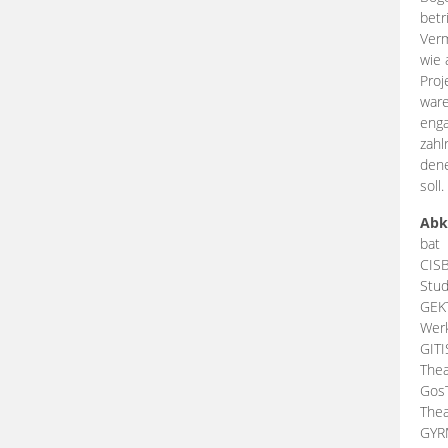
betr
Verm
wie 
Proj
ware
enga
zahl
dene
soll.
Abk
bat
CIS
Stud
GEK
Werk
GIT
Thea
Gos
Thea
GY