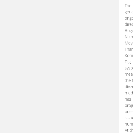
The 
gene
ongo
dire
Bogd
Niko
Meye
Than
Kom
Digi
syst
mean
the 
dive
medi
has 
proj
poss
issu
nume
At t