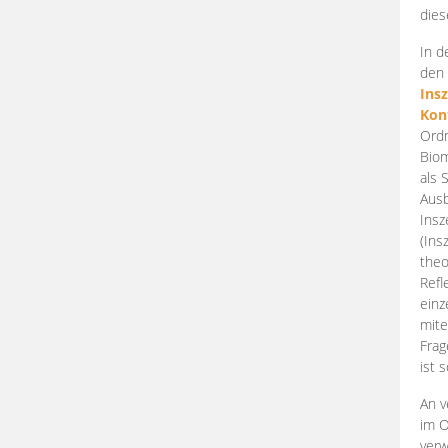
dies
In d
den 
Ins
Kon
Ordn
Biom
als 
Ausb
Insz
(Ins
theo
Refl
einz
mite
Frag
ist 
An v
im O
verw