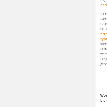
berl
2
Ein
Rahm
Grün
bis 
htt
typ
konn
Erst
werd
Proj
gere
-----
-----
Work
bio