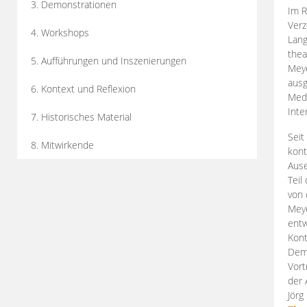
3. Demonstrationen
Im R
Verz
4. Workshops
Lang
thea
5. Aufführungen und Inszenierungen
Mey
ausg
6. Kontext und Reflexion
Medi
Inte
7. Historisches Material
Seit
8. Mitwirkende
kont
Aus
Teil
von 
Meye
entw
Kont
Demo
Vort
der 
Jörg