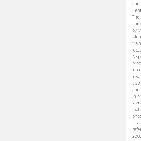
audi
Cent
The 
comp
by M
More
trai
lect
A sp
prod
in c
insp
also
and 
In o
same
matt
phot
hist
refe
seco