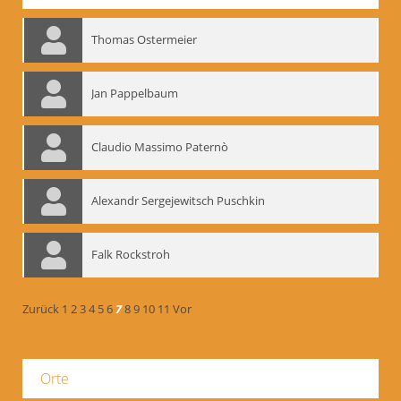
Thomas Ostermeier
Jan Pappelbaum
Claudio Massimo Paternò
Alexandr Sergejewitsch Puschkin
Falk Rockstroh
Zurück
1
2
3
4
5
6
7
8
9
10
11
Vor
Orte