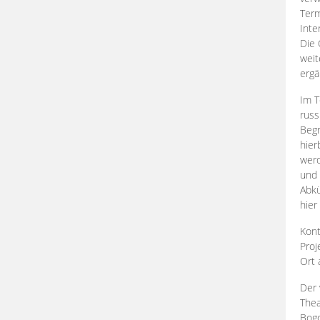
Term
Inte
Die 
weit
ergä
Im T
russ
Begr
hier
werd
und 
Abkü
hier
Kont
Proj
Ort
Der 
Thea
Bogd