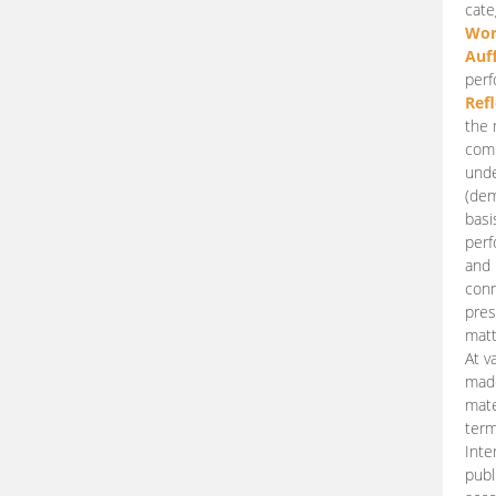
cate
Wor
Auf
perf
Ref
the 
comp
unde
(dem
basi
perf
and 
conn
pres
matt
At v
made
mate
term
Inte
publ