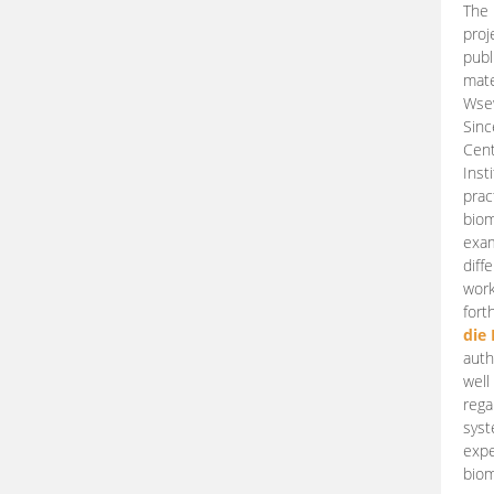
The 
proj
publ
mate
Wsew
Sinc
Cent
Inst
prac
biom
exam
diff
work
fort
die
auth
well
rega
syst
expe
biom