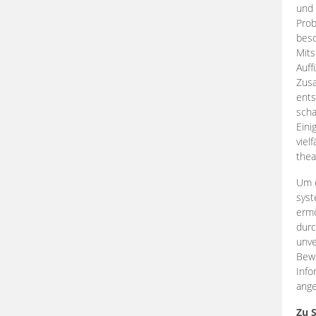
und 
Prob
beso
Mits
Auff
Zus
ents
scha
Eini
viel
thea
Um e
syst
ermö
durc
unve
Bewe
Info
ange
Zu 