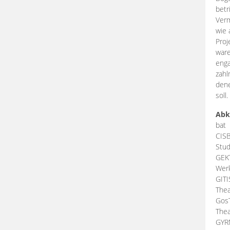
betr
Verm
wie 
Proj
ware
enga
zahl
dene
soll.
Abk
bat
CIS
Stud
GEK
Werk
GIT
Thea
Gos
Thea
GY