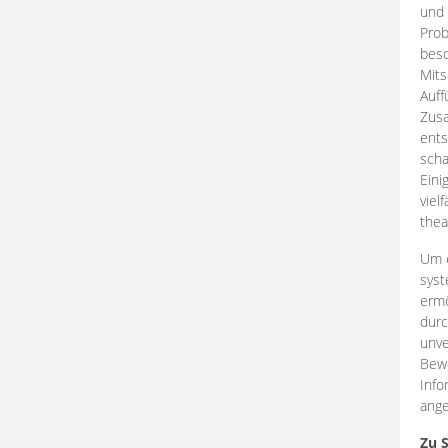
und 
Prob
beso
Mits
Auff
Zus
ents
scha
Eini
viel
thea
Um e
syst
ermö
durc
unve
Bewe
Info
ange
Zu 