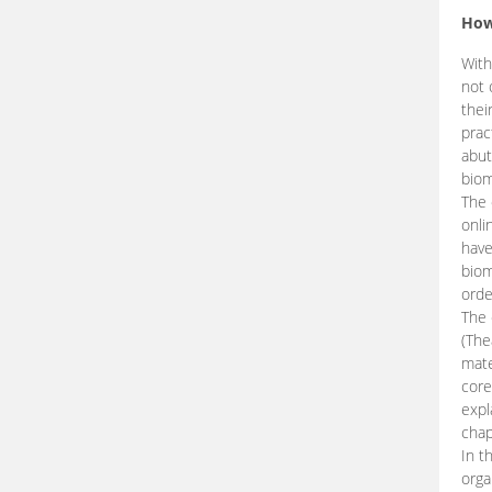
How
With
not 
thei
prac
abut
biom
The 
onli
have
biom
orde
The
(The
mate
core
expl
chap
In t
orga