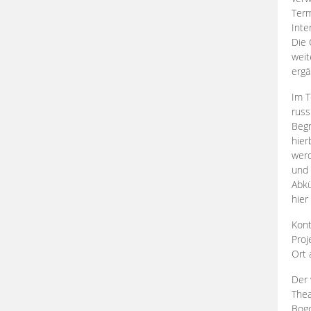
Term
Inte
Die 
weit
ergä
Im T
russ
Begr
hier
werd
und 
Abkü
hier
Kont
Proj
Ort
Der 
Thea
Bogd