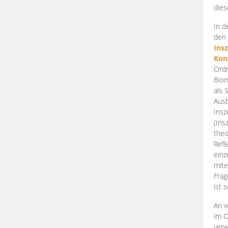
dies
In d
den 
Ins
Kon
Ordn
Biom
als 
Ausb
Insz
(Ins
theo
Refl
einz
mite
Frag
ist 
An v
im O
verw