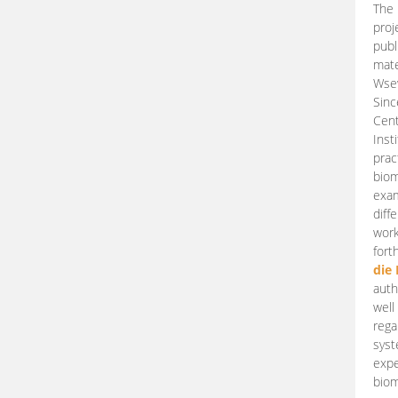
The 
proj
publ
mate
Wsew
Sinc
Cent
Inst
prac
biom
exam
diff
work
fort
die
auth
well
rega
syst
expe
biom