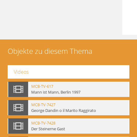
Objekte zu diesem Thema
Videos
MCB-TV-617
Mann ist Mann, Berlin 1997
MCB-TV-7427
George Dandin o il Marito Raggirato
MCB-TV-7428
Der Steinerne Gast