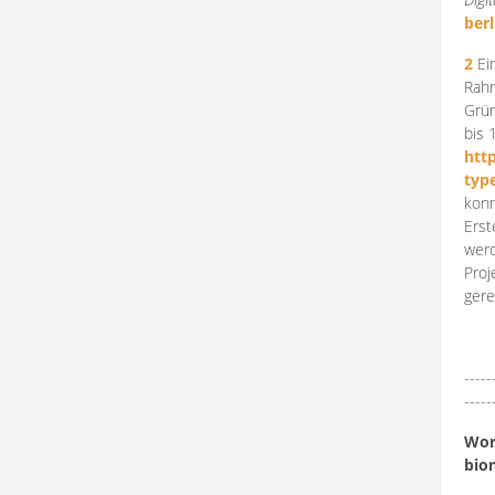
berl
2
Ein
Rahm
Grün
bis 
htt
typ
konn
Erst
werd
Proj
gere
-----
-----
Work
bio