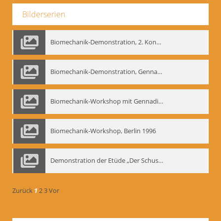
Bilderserien
Biomechanik-Demonstration, 2. Kongress der EMF, Mai 1995
Biomechanik-Demonstration, Gennadij Bogdanow im Berliner Ensemble, 04.10.1991
Biomechanik-Workshop mit Gennadij Nikolajewitsch Bogdanow im Mime Centrum Berlin, 1991
Biomechanik-Workshop, Berlin 1996
Demonstration der Etüde „Der Schuss mit dem Bogen“ durch Gennadij Nikolajewitsch Bogdanow, Berlin 1991
Zurück
1
2
3
Vor