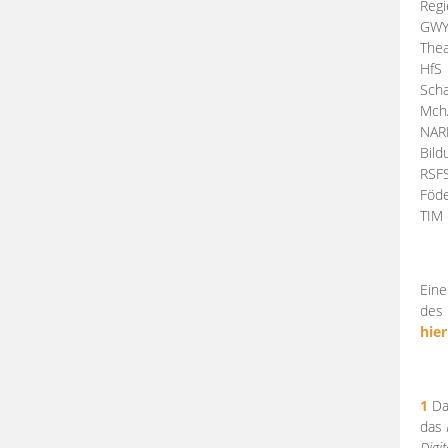
Regi
GW
Thea
HfS
Scha
Mch
NA
Bil
RSF
Föde
TI
Eine
des 
hier
1
Da
das
Digi