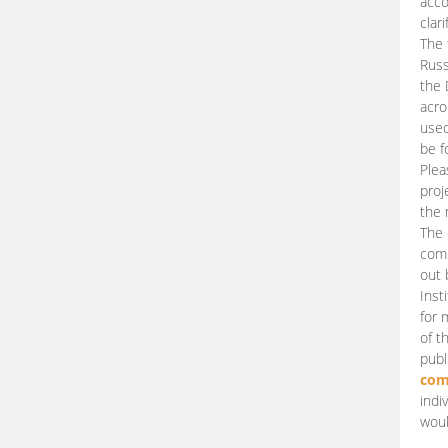
acco
clari
The 
Russ
the 
acro
used
be f
Plea
proj
the 
The 
comm
out 
Inst
for 
of t
publ
com
indi
woul