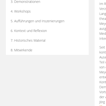
3. Demonstrationen
Im R
Verz
4. Workshops
Lang
thea
5. Aufführungen und Inszenierungen
Mey
ausg
6. Kontext und Reflexion
Medi
Inte
7. Historisches Material
Seit
8. Mitwirkende
kont
Aus
Teil
von 
Meye
entw
Kont
Demo
Vort
der 
Jörg