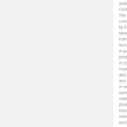
audi
Cent
The 
comp
by M
More
trai
lect
A sp
prod
in c
insp
also
and 
In o
same
matt
phot
hist
refe
seco