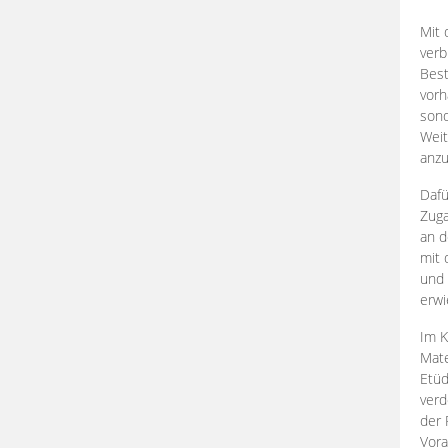
Mit 
verb
Best
vorh
son
Weit
anzu
Dafü
Zuga
an d
mit 
und 
erwi
Im K
Mate
Etü
verd
der 
Vora