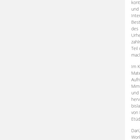
kont
und 
Inte
Best
des 
Urhe
zahl
Teil
mac
Im K
Mate
Aufn
Mime
und
herv
bisl
von 
Etüd
Darü
Work