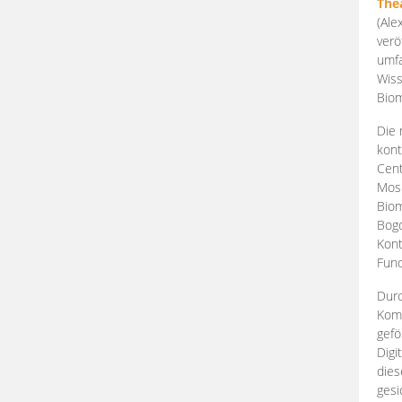
The
(Ale
verö
umfa
Wiss
Biom
Die 
kont
Cent
Mosk
Biom
Bogd
Kont
Fund
Durc
Komp
gefö
Digi
dies
gesi