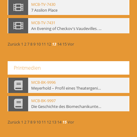
MCB-TV-7430
7 Assilon Place
MCB-TV-7431
An Evening of Checkov's Vaudevilles. The Evils of Tobacco, The Bear, The Marriage Proposal
Zurück
1
2
7
8
9
10
11
12
13
14
15
Vor
Printmedien
MCB-BK-9996
Meyerhold – Profil eines Theatergenies. Vortrag. Arbeitsdemonstration - interne Signatur: BM-prt-203
MCB-BK-9997
Die Geschichte des Biomechanikunterrichts im Theater der Satire - interne Signatur: BM-prt-204
Zurück
1
2
7
8
9
10
11
12
13
14
15
Vor