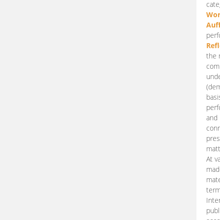
cate
Wor
Auf
perf
Ref
the 
comp
unde
(dem
basi
perf
and 
conn
pres
matt
At v
made
mate
term
Inte
publ