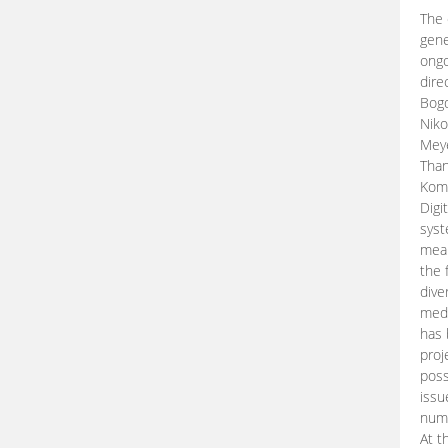
The 
gene
ongo
dire
Bogd
Niko
Meye
Than
Kom
Digi
syst
mean
the 
dive
medi
has 
proj
poss
issu
nume
At t