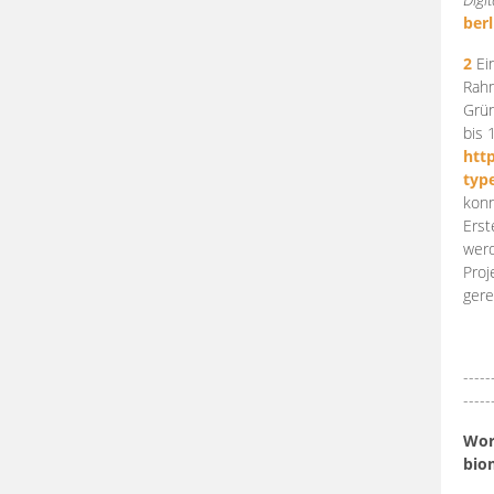
berl
2
Ein
Rahm
Grün
bis 
htt
typ
konn
Erst
werd
Proj
gere
-----
-----
Work
bio