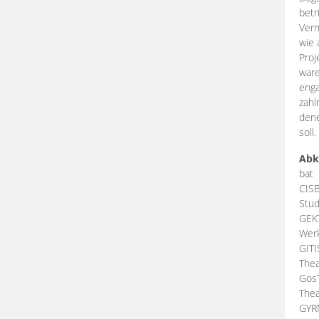
betr
Verm
wie 
Proj
ware
enga
zahl
dene
soll.
Abk
bat
CIS
Stud
GEK
Werk
GIT
Thea
Gos
Thea
GY