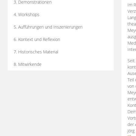
3. Demonstrationen
Im R
Verz
4. Workshops
Lang
thea
5. Aufführungen und Inszenierungen
Mey
ausg
6. Kontext und Reflexion
Medi
Inte
7. Historisches Material
Seit
8. Mitwirkende
kont
Aus
Teil
von 
Meye
entw
Kont
Demo
Vort
der 
Jörg