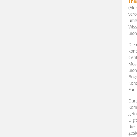
The
(Ale
verö
umfa
Wiss
Biom
Die 
kont
Cent
Mosk
Biom
Bogd
Kont
Fund
Durc
Komp
gefö
Digi
dies
gesi