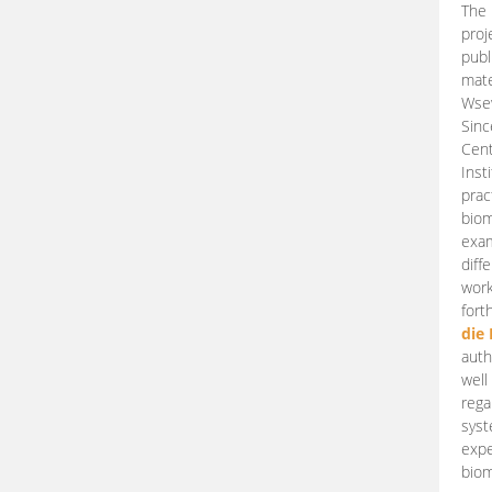
The 
proj
publ
mate
Wsew
Sinc
Cent
Inst
prac
biom
exam
diff
work
fort
die
auth
well
rega
syst
expe
biom