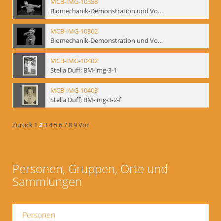
MCB-IMG-10358
Biomechanik-Demonstration und Vortrag, Berliner Ensemble, 04.10.1991
MCB-IMG-10362
Biomechanik-Demonstration und Vortrag, Berliner Ensemble, 04.10.1991
MCB-IMG-10402
Stella Duff; BM-img-3-1
MCB-IMG-10403
Stella Duff; BM-img-3-2-f
Zurück
1
2
3
4
5
6
7
8
9
Vor
Personen, Gruppen, Orte und
Sammlungen
Personen