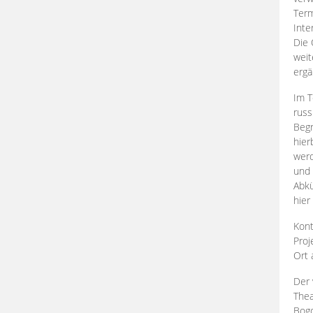
Term
Inte
Die 
weit
ergä
Im T
russ
Begr
hier
werd
und 
Abkü
hier
Kont
Proj
Ort
Der 
Thea
Bogd