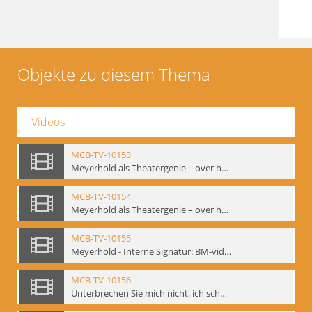
Objekte zu diesem Thema
Videos
MCB-TV-10153
Meyerhold als Theatergenie – over het mechanik van de acteursexpressie, Ausschnitt 4 - Interne Signatur: BM-vid-108_A4
MCB-TV-10154
Meyerhold als Theatergenie – over het mechanik van de acteursexpressie, Ausschnitt 5 - Interne Signatur: BM-vid-108_A5
MCB-TV-10155
Meyerhold - Interne Signatur: BM-vid-116
MCB-TV-10156
Unterbrechen Sie mich nicht, ich schweige!, Berlin 2006 - Interne Signatur: BM-vid-126