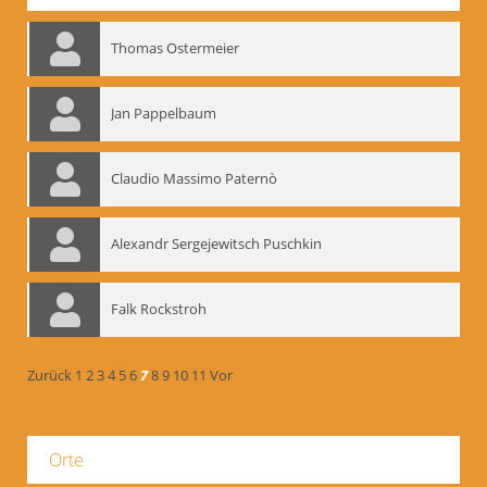
Thomas Ostermeier
Jan Pappelbaum
Claudio Massimo Paternò
Alexandr Sergejewitsch Puschkin
Falk Rockstroh
Zurück
1
2
3
4
5
6
7
8
9
10
11
Vor
Orte