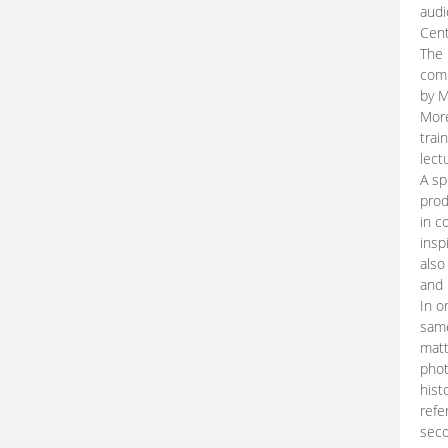
audi
Cent
The 
comp
by M
More
trai
lect
A sp
prod
in c
insp
also
and 
In o
same
matt
phot
hist
refe
seco