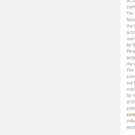
acco
clari
The 
Russ
the 
acro
used
be f
Plea
proj
the 
The 
comm
out 
Inst
for 
of t
publ
com
indi
woul