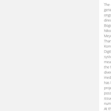
The 
gene
ongo
dire
Bogd
Niko
Meye
Than
Kom
Digi
syst
mean
the 
dive
medi
has 
proj
poss
issu
nume
At t