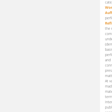
cate
Wor
Auf
perf
Ref
the 
comp
unde
(dem
basi
perf
and 
conn
pres
matt
At v
made
mate
term
Inte
publ