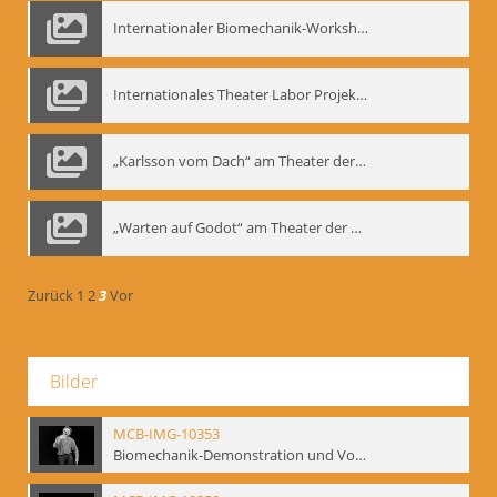
Internationaler Biomechanik-Workshop, Moskau 1993
Internationales Theater Labor Projekt: Play Don Juan
„Karlsson vom Dach“ am Theater der Satire, Moskau 1985
„Warten auf Godot“ am Theater der Saire, Moskau 1980er
Zurück
1
2
3
Vor
Bilder
MCB-IMG-10353
Biomechanik-Demonstration und Vortrag, Berliner Ensemble, 04.10.1991