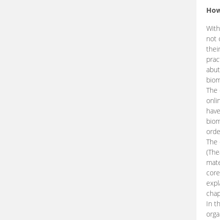
How
With
not 
thei
prac
abut
biom
The 
onli
have
biom
orde
The
(The
mate
core
expl
chap
In t
orga