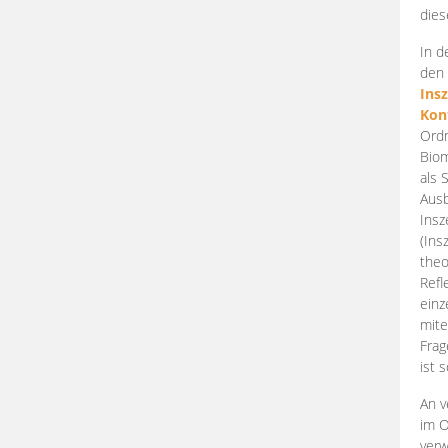
dies
In d
den 
Ins
Kon
Ordn
Biom
als 
Ausb
Insz
(Ins
theo
Refl
einz
mite
Frag
ist 
An v
im O
verw