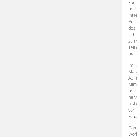
kont
und 
Inte
Best
des 
Urhe
zahl
Teil
mac
Im K
Mate
Aufn
Mime
und
herv
bisl
von 
Etüd
Darü
Work