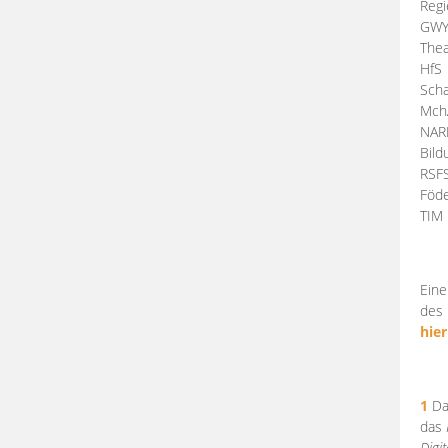
Regi
GW
Thea
HfS
Scha
Mch
NA
Bil
RSF
Föde
TI
Eine
des 
hier
1
Da
das
Digi