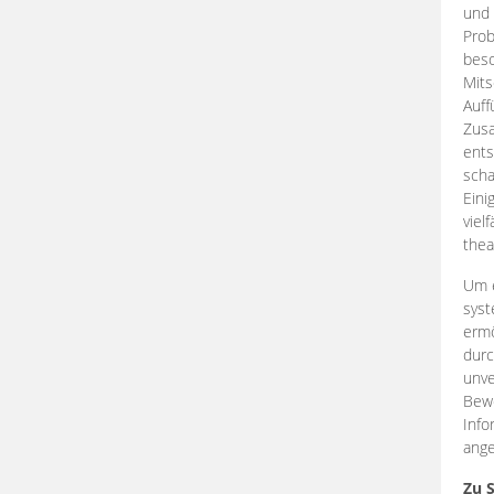
und 
Prob
beso
Mits
Auff
Zus
ents
scha
Eini
viel
thea
Um e
syst
ermö
durc
unve
Bewe
Info
ange
Zu 