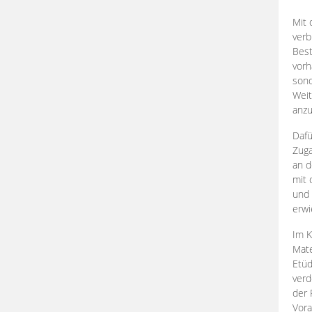
Mit 
verb
Best
vorh
son
Weit
anzu
Dafü
Zuga
an d
mit 
und 
erwi
Im K
Mate
Etü
verd
der 
Vora