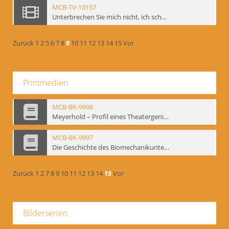
MCB-TV-10157
Unterbrechen Sie mich nicht, ich schweige!, Berlin 2006 - Interne Signatur: BM-vid-127
Zurück
1
2
5
6
7
8
9
10
11
12
13
14
15
Vor
Printmedien
MCB-BK-9996
Meyerhold – Profil eines Theatergenies. Vortrag. Arbeitsdemonstration - interne Signatur: BM-prt-203
MCB-BK-9997
Die Geschichte des Biomechanikunterrichts im Theater der Satire - interne Signatur: BM-prt-204
Zurück
1
2
7
8
9
10
11
12
13
14
15
Vor
Bilderserien