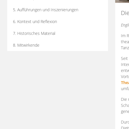
5. Aufführungen und Inszenierungen
Di
6. Kontext und Reflexion
Engl
7. Historisches Material
Im R
thea
8. Mitwirkende
Tanz
Seit
Inte
entw
Vort
The
umfa
Die 
Scha
gene
Durc
Digi