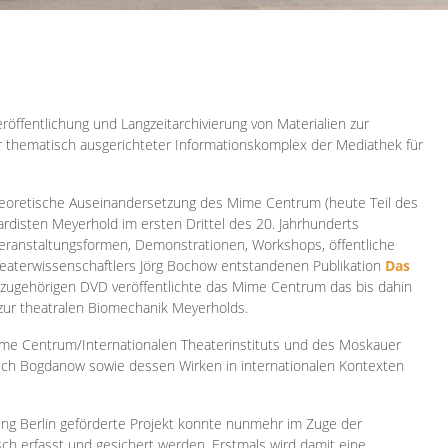
röffentlichung und Langzeitarchivierung von Materialien zur
er thematisch ausgerichteter Informationskomplex der Mediathek für
 theoretische Auseinandersetzung des Mime Centrum (heute Teil des
ardisten Meyerhold im ersten Drittel des 20. Jahrhunderts
 Veranstaltungsformen, Demonstrationen, Workshops, öffentliche
heaterwissenschaftlers Jörg Bochow entstandenen Publikation
Das
azugehörigen DVD veröffentlichte das Mime Centrum das bis dahin
 zur theatralen Biomechanik Meyerholds.
ime Centrum/Internationalen Theaterinstituts und des Moskauer
sch Bogdanow sowie dessen Wirken in internationalen Kontexten
ung Berlin geförderte Projekt konnte nunmehr im Zuge der
isch erfasst und gesichert werden. Erstmals wird damit eine