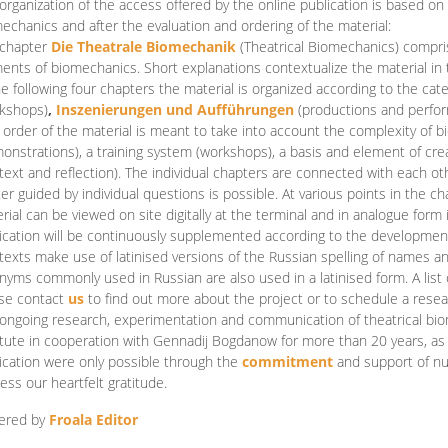
organization of the access offered by the online publication is based on
echanics and after the evaluation and ordering of the material:
 chapter
Die Theatrale Biomechanik
(Theatrical Biomechanics)
compris
ents of biomechanics. Short explanations contextualize the material in 
he following four chapters the material is organized according to the cat
kshops)
,
Inszenierungen und Aufführungen
(productions and perfo
order of the material is meant to take into account the complexity of b
onstrations), a training system (workshops), a basis and element of cr
text and reflection). The individual chapters are connected with each ot
er guided by individual questions is possible. At various points in the ch
rial can be viewed on site digitally at the terminal and in analogue form i
ication will be continuously supplemented according to the development of
texts make use of latinised versions of the Russian spelling of names 
nyms commonly used in Russian are also used in a latinised form. A list 
se contact
us
to find out more about the project or to schedule a resea
ongoing research, experimentation and communication of theatrical bi
itute in cooperation with Gennadij Bogdanow for more than 20 years, as we
ication were only possible through the
commitment
and support of nu
ess our heartfelt gratitude.
ered by
Froala Editor