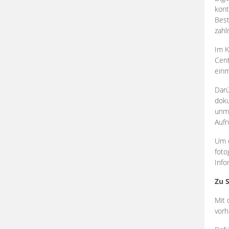
kont
Best
zahl
Im K
Cent
einm
Darü
doku
unmi
Aufn
Um e
foto
Info
Zu 
Mit 
vorh