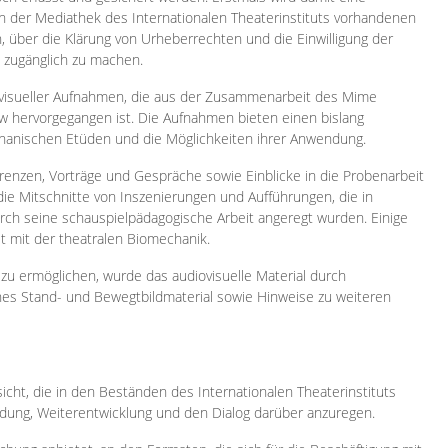
 in der Mediathek des Internationalen Theaterinstituts vorhandenen
, über die Klärung von Urheberrechten und die Einwilligung der
e zugänglich zu machen.
ovisueller Aufnahmen, die aus der Zusammenarbeit des Mime
 hervorgegangen ist. Die Aufnahmen bieten einen bislang
chanischen Etüden und die Möglichkeiten ihrer Anwendung.
enzen, Vorträge und Gespräche sowie Einblicke in die Probenarbeit
e Mitschnitte von Inszenierungen und Aufführungen, die in
h seine schauspielpädagogische Arbeit angeregt wurden. Einige
it mit der theatralen Biomechanik.
zu ermöglichen, wurde das audiovisuelle Material durch
sches Stand- und Bewegtbildmaterial sowie Hinweise zu weiteren
icht, die in den Beständen des Internationalen Theaterinstituts
ung, Weiterentwicklung und den Dialog darüber anzuregen.