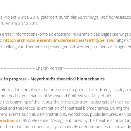
s Projekt wurde 2018 gefördert durch das
Forschungs- und Kompetenzze
rufen am 28.12.2018.
 erster Informationskomplex entstand im Rahmen des Digitalisierungsp
0:
http://archiv.mimecentrum.de/searches/561?type=row
(abgeruf
Erstellung von Themenkomplexen genutzt werden, um den vielfältigen 
-------------------------English Version----------------------------------------------
k in progress - Meyerhold's theatrical biomechanics
information complex is the outcome of a project for indexing, cataloguing,
theatrical biomechanics of Wsewolod Emiljewitsch Meyerhold.
e the beginning of the 1990s the Mime Centrum (today part of the Intern
tical and theoretical examination of theatrical biomechanics. During t
erent events such as demonstrations, workshops, public lectures, exhibi
mechanik
(1997, Alexander Verlag), authored by the theatre scholar Jö
of the most comprehensive, systematically oriented bodies of knowledg