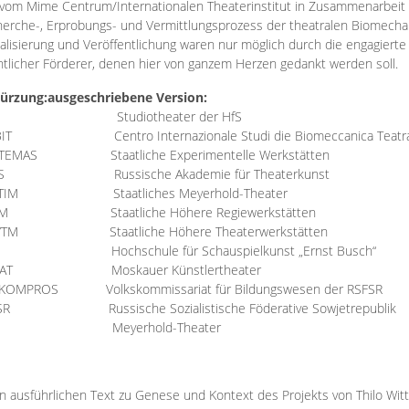
vom Mime Centrum/Internationalen Theaterinstitut in Zusammenarbeit 
erche-, Erprobungs- und Vermittlungsprozess der theatralen Biomechan
talisierung und Veröffentlichung waren nur möglich durch die engagiert
ntlicher Förderer, denen hier von ganzem Herzen gedankt werden soll.
ürzung:
ausgeschriebene Version:
Studiotheater der HfS
BIT
Centro Internazionale Studi die Biomeccanica Teatr
TEMAS
Staatliche Experimentelle Werkstätten
IS
Russische Akademie für Theaterkunst
TIM
Staatliches Meyerhold-Theater
RM
Staatliche Höhere Regiewerkstätten
YTM
Staatliche Höhere Theaterwerkstätten
Hochschule für Schauspielkunst „Ernst Busch“
AT
Moskauer Künstlertheater
RKOMPROS
Volkskommissariat für Bildungswesen der RSFSR
SR
Russische Sozialistische Föderative Sowjetrepublik
M Meyerhold-Theater
n ausführlichen Text zu Genese und Kontext des Projekts von Thilo Wit