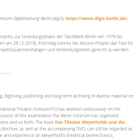
ntrum Digitalisierung
Berlin
(
digiS
),
https://www.digis-berlin.de/
,
rojekts zur Gründungsphase der Tanzfabrik Berlin von 1978 bis
en am 28.12.2018). Erstmalig konnte bei diesem Projekt das Tool für
Projektzusammenhängen und Verbindungslinien gerecht zu werden.
-------
 digitising, publishing and long-term archiving of diverse material on
ational Theatre Institute/ITI) has worked continuously on the
he course of this examination the Mime Centrum has organized
tions and so forth. The book
Das Theater Meyerholds und die
rg Bochow, as well as the accompanying DVD, can still be regarded as
e and experience on Meyerhold's theatrical biomechanics.