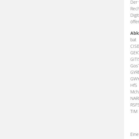
Der 
Rech
Digi
öffe
Abk
bat
CIS
GEK
GIT
Gos
GY
GW
HfS
Mch
NA
RSF
TI
Eine