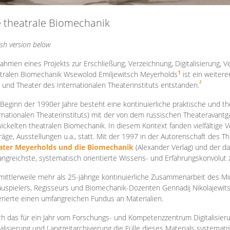
e theatrale Biomechanik
ish version below
ahmen eines Projekts zur Erschließung, Verzeichnung, Digitalisierung, Ve
1
tralen Biomechanik Wsewolod Emiljewitsch Meyerholds
ist ein weiter
2
 und Theater des Internationalen Theaterinstituts entstanden.
 Beginn der 1990er Jahre besteht eine kontinuierliche praktische und
rnationalen Theaterinstituts) mit der von dem russischen Theateravantg
ickelten theatralen Biomechanik. In diesem Kontext fanden vielfältige
räge, Ausstellungen u.a., statt. Mit d
er 1997 in der Autorenschaft des T
ater Meyerholds und die Biomechanik
(Alexander Verlag) und der d
ngreichste, systematisch orientierte Wissens- und Erfahrungskonvolut
mittlerweile mehr als 25-jährige kontinuierliche Zusammenarb
eit des M
uspielers, Regisseurs und Biomechanik-Dozenten Gennadij Nikolajewit
rierte einen umfangreichen Fundus an Materialien.
h das für ein Jahr vom Forschungs- und Kompetenzzentrum Digitalisier
talisierung und Langzeitarchivierung die Fülle dieses Materials systemat