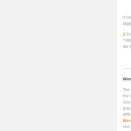
1
Da
abge
2
Ein
199
die 
-----
Wor
The 
the 
Sinc
prac
diff
Bio
one 