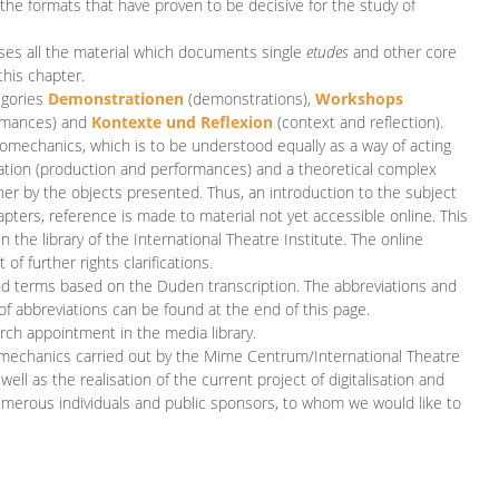
 the formats that have proven to be decisive for the study of
es all the material which documents single
etudes
and other core
this chapter.
egories
D
emonstrationen
(demonstrations),
Workshops
rmances)
and
Kontexte und Reflexion
(context and reflection).
iomechanics, which is to be understood equally as a way of acting
eation (production and performances) and a theoretical complex
her by the objects presented. Thus, an introduction to the subject
apters, reference is made to material not yet accessible online. This
n the library of the International Theatre Institute. The online
 further rights clarifications.
and terms based on the Duden transcription. The abbreviations and
of abbreviations can be found at the end of this page.
rch appointment in the media library.
omechanics carried out by the Mime Centrum/International Theatre
ll as the realisation of the current project of digitalisation and
merous individuals and public sponsors, to whom we would like to