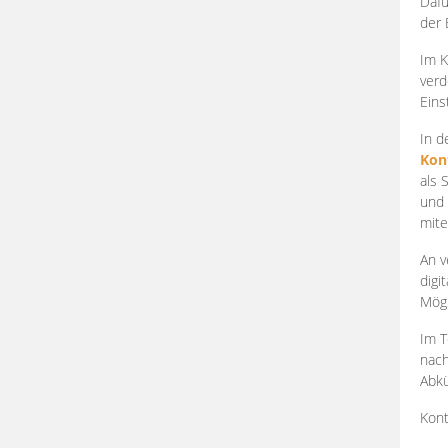
Dafü
der 
Im K
verd
Eins
In d
Kon
als 
und 
mite
An v
digi
Mögl
Im T
nach
Abkü
Kont