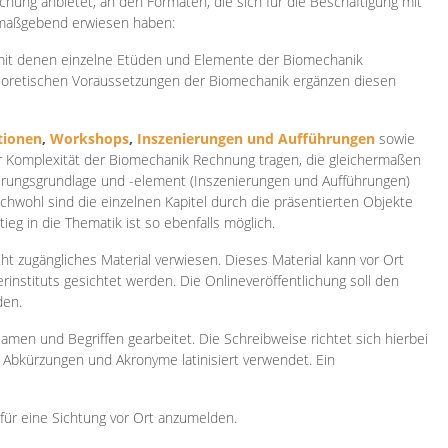
ichung anbietet, an den Formaten, die sich für die Beschäftigung mit
 maßgebend erwiesen haben:
 mit denen einzelne Etüden und Elemente der Biomechanik
heoretischen Voraussetzungen der Biomechanik ergänzen diesen
ionen
,
Workshops
,
Inszenierungen und Aufführungen
sowie
er Komplexität der Biomechanik Rechnung tragen, die gleichermaßen
ierungsgrundlage und -element (Inszenierungen und Aufführungen)
ichwohl sind die einzelnen Kapitel durch die präsentierten Objekte
ieg in die Thematik ist so ebenfalls möglich.
ht zugängliches Material verwiesen. Dieses Material kann vor Ort
rinstituts gesichtet werden. Die Onlineveröffentlichung soll den
den.
amen und Begriffen gearbeitet. Die Schreibweise richtet sich hierbei
 Abkürzungen und Akronyme latinisiert verwendet. Ein
 für eine Sichtung vor Ort anzumelden.