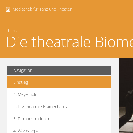
Mediathek für Tanz und Theater
Thema
Die theatrale Biom
Navigation
Einstieg
1. Meyerhold
2. Die theatrale Biomechanik
3. Demonstrationen
4. Workshops