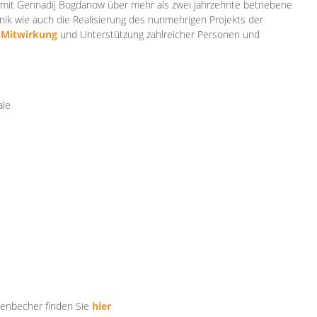
mit Gennadij Bogdanow über mehr als zwei Jahrzehnte betriebene
ik wie auch die Realisierung des nunmehrigen Projekts der
e
Mitwirkung
und Unterstützung zahlr
eicher Personen und
ale
tenbecher finden Sie
hier