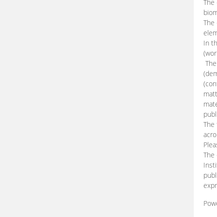
The 
biom
The
elem
In t
(wor
The 
(dem
(con
matt
mate
publ
The 
acro
Plea
The 
Inst
publ
expr
Pow