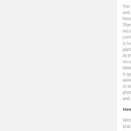
The 
and 
hims
Than
reco
comp
is t
part
At t
reco
More
A sp
were
In o
phot
and 
How
With
prac