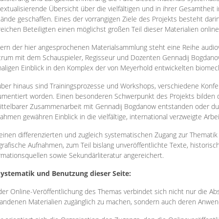
extualisierende Übersicht über die vielfältigen und in ihrer Gesamtheit
ände geschaffen. Eines der vorrangigen Ziele des Projekts besteht darin
reichen Beteiligten einen möglichst großen Teil dieser Materialien onlin
ern der hier angesprochenen Materialsammlung steht eine Reihe audi
rum mit dem Schauspieler, Regisseur und Dozenten Gennadij Bogdanow
aligen Einblick in den Komplex der von Meyerhold entwickelten biome
ber hinaus sind Trainingsprozesse und Workshops, verschiedene Konfer
mentiert worden. Einen besonderen Schwerpunkt des Projekts bilden di
ttelbarer Zusammenarbeit mit Gennadij Bogdanow entstanden oder durc
ahmen gewähren Einblick in die vielfältige, international verzweigte Arbe
inen differenzierten und zugleich systematischen Zugang zur Thematik 
grafische Aufnahmen, zum Teil bislang unveröffentlichte Texte, histori
rmationsquellen sowie Sekundärliteratur angereichert.
Systematik und Benutzung dieser Seite:
der Online-Veröffentlichung des Themas verbindet sich nicht nur die Abs
andenen Materialien zugänglich zu machen, sondern auch deren Anwend