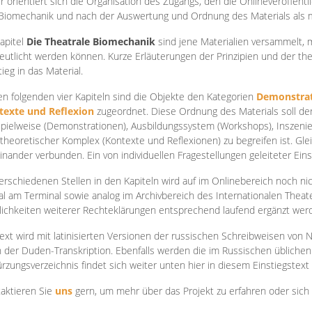
r orientiert sich die Organisation des Zugangs, den die Onlineveröffentl
Biomechanik und nach der Auswertung und Ordnung des Materials als
apite
l
Die Theatrale Biomechanik
sind jene Materialien versammelt,
eutlicht werden können. Kurze Erläuterungen der Prinzipien und der t
tieg in das Material.
en folgenden vier Kapiteln sind die Objekte den Kategorien
Demonstrat
texte und Reflexion
zugeordnet. Diese Ordnung des Materials soll d
Spielweise (Demonstrationen), Ausbildungssystem (Workshops), Inszen
theoretischer Komplex (Kontexte und Reflexionen) zu begreifen ist. Gle
inander verbunden. Ein von individuellen Fragestellungen geleiteter Einst
erschiedenen Stellen in den Kapiteln wird auf im Onlinebereich noch nic
tal am Terminal sowie analog im Archivbereich des Internationalen Theate
ichkeiten weiterer Rechteklärungen entsprechend laufend ergänzt wer
ext wird mit latinisierten Versionen der russischen Schreibweisen von N
 der Duden-Transkription. Ebenfalls werden die im Russischen üblichen
rzungsverzeichnis findet sich weiter unten hier in diesem Einstiegstext
aktieren Sie
uns
gern, um mehr über das Projekt zu erfahren oder sich