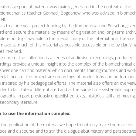
extensive pool of material was mainly generated in the context of the 
biomechanics teacher Gennadij Bogdanow, who was advised in biomechan
elf.
ks to a one year project funding by the Kompetenz- und Forschungszentru
rd and secure the material by means of digitisation and long-term archivi
lete holdings available in the media library of the International Theatre
o make as much of this material as possible accessible online by clarify
ies involved.
he core of the collection is a series of audiovisual recordings, produ
rdings provide a unique insight into the complex of the biomechanical 
over one can find material which documents training routines and works
ecial focus of the project are recordings of productions and performan
 inspired by his pedagogical efforts. The material also offers an overvie
rder to facilitate a differentiated and at the same time systematic appro
ographs, in part previously unpublished texts, historical still and movin
secondary literature.
 to use the information complex:
 the publication of the material we hope to not only make them access
tice and discourse and to stir the dialogue abut history and perspective