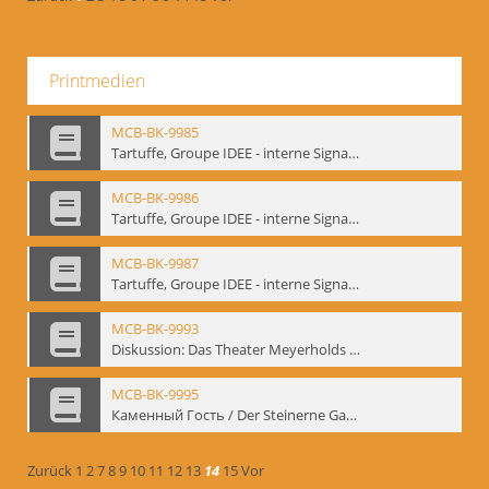
Printmedien
MCB-BK-9985
Tartuffe, Groupe IDEE - interne Signatur: BM-prt-192
MCB-BK-9986
Tartuffe, Groupe IDEE - interne Signatur: BM-prt-193
MCB-BK-9987
Tartuffe, Groupe IDEE - interne Signatur: BM-prt-194
MCB-BK-9993
Diskussion: Das Theater Meyerholds und die Biomechanik, 18.09.1995 - interne Signatur: BM-prt-200
MCB-BK-9995
Каменный Гость / Der Steinerne Gast - interne Signatur: BM-prt-202
Zurück
1
2
7
8
9
10
11
12
13
14
15
Vor