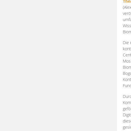
The
(Ale
verö
umfa
Wiss
Biom
Die 
kont
Cent
Mosk
Biom
Bogd
Kont
Fund
Durc
Komp
gefö
Digi
dies
gesi