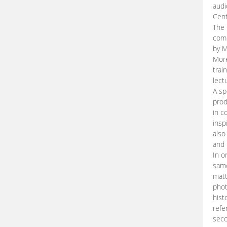
audi
Cent
The 
comp
by M
More
trai
lect
A sp
prod
in c
insp
also
and 
In o
same
matt
phot
hist
refe
seco