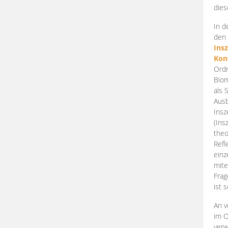
dies
In d
den 
Ins
Kon
Ordn
Biom
als 
Ausb
Insz
(Ins
theo
Refl
einz
mite
Frag
ist 
An v
im O
verw