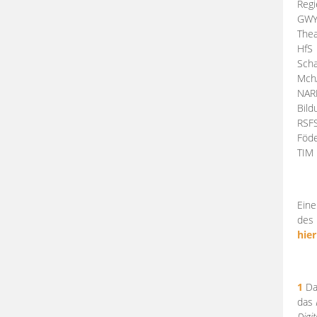
Regi
GW
Thea
HfS
Scha
Mch
NA
Bil
RSF
Föde
TI
Eine
des 
hier
1
Da
das
Digi