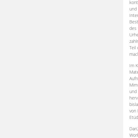
kont
und 
Inte
Best
des 
Urhe
zahl
Teil
mac
Im K
Mate
Aufn
Mime
und
herv
bisl
von 
Etüd
Darü
Work