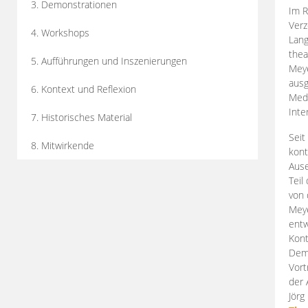
3. Demonstrationen
Im R
Verz
4. Workshops
Lang
thea
5. Aufführungen und Inszenierungen
Mey
ausg
6. Kontext und Reflexion
Medi
Inte
7. Historisches Material
Seit
8. Mitwirkende
kont
Aus
Teil
von 
Meye
entw
Kont
Demo
Vort
der 
Jörg