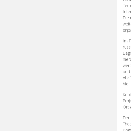
Term
Inte
Die 
weit
ergä
Im T
russ
Begr
hier
werd
und 
Abkü
hier
Kont
Proj
Ort
Der 
Thea
Bogd