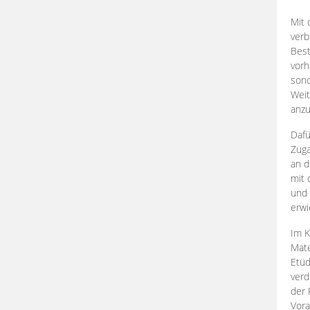
Mit 
verb
Best
vorh
son
Weit
anzu
Dafü
Zuga
an d
mit 
und 
erwi
Im K
Mate
Etü
verd
der 
Vora