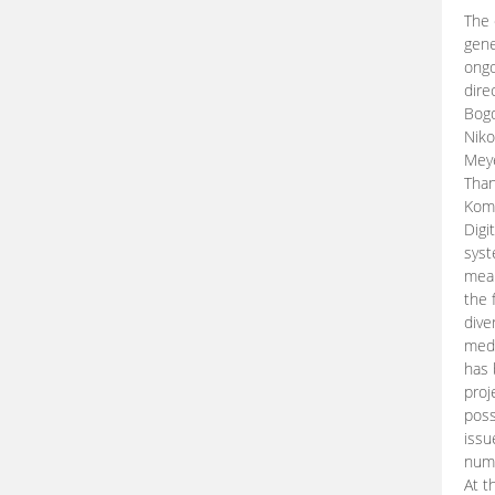
The 
gene
ongo
dire
Bogd
Niko
Meye
Than
Kom
Digi
syst
mean
the 
dive
medi
has 
proj
poss
issu
nume
At t