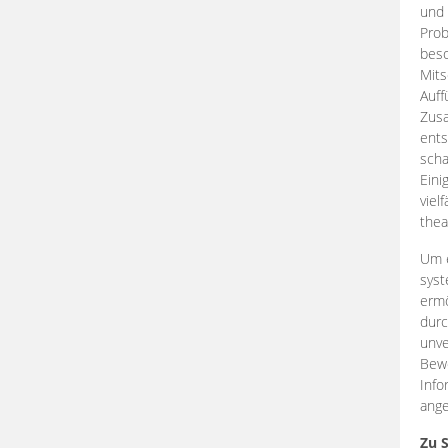
und 
Prob
beso
Mits
Auff
Zus
ents
scha
Eini
viel
thea
Um e
syst
ermö
durc
unve
Bewe
Info
ange
Zu 