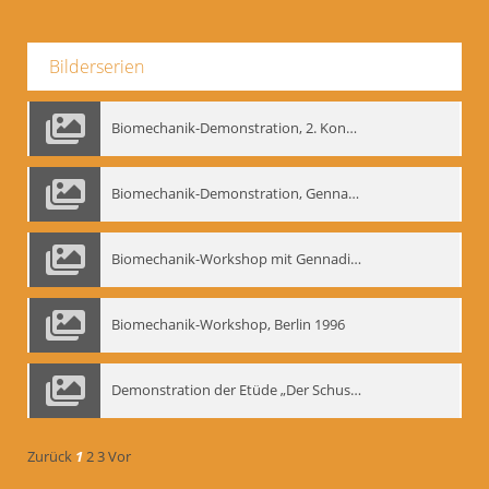
Bilderserien
Biomechanik-Demonstration, 2. Kongress der EMF, Mai 1995
Biomechanik-Demonstration, Gennadij Bogdanow im Berliner Ensemble, 04.10.1991
Biomechanik-Workshop mit Gennadij Nikolajewitsch Bogdanow im Mime Centrum Berlin, 1991
Biomechanik-Workshop, Berlin 1996
Demonstration der Etüde „Der Schuss mit dem Bogen“ durch Gennadij Nikolajewitsch Bogdanow, Berlin 1991
Zurück
1
2
3
Vor