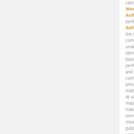
cate
Wor
Auf
perf
Ref
the 
comp
unde
(dem
basi
perf
and 
conn
pres
matt
At v
made
mate
term
Inte
publ