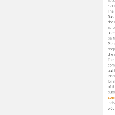
acco
clari
The 
Russ
the 
acro
used
be f
Plea
proj
the 
The 
comm
out 
Inst
for 
of t
publ
com
indi
woul