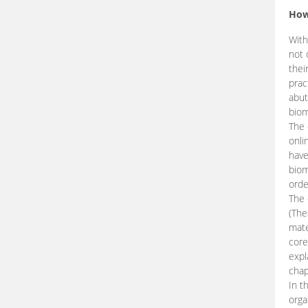
How
With
not 
thei
prac
abut
biom
The 
onli
have
biom
orde
The
(The
mate
core
expl
chap
In t
orga