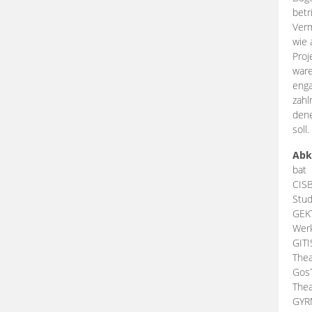
betr
Verm
wie 
Proj
ware
enga
zahl
dene
soll.
Abk
bat
CIS
Stud
GEK
Werk
GIT
Thea
Gos
Thea
GY