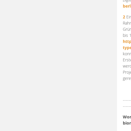
berl
2
Ein
Rahm
Grün
bis 
htt
typ
konn
Erst
werd
Proj
gere
-----
-----
Work
bio