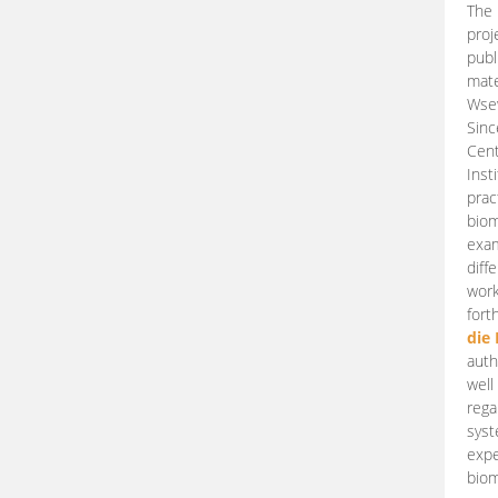
The 
proj
publ
mate
Wsew
Sinc
Cent
Inst
prac
biom
exam
diff
work
fort
die
auth
well
rega
syst
expe
biom