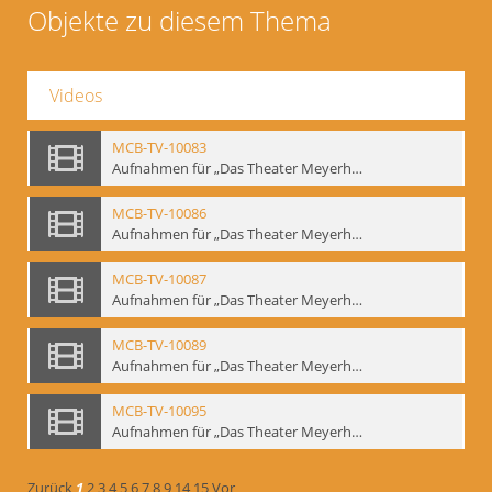
Objekte zu diesem Thema
Videos
MCB-TV-10083
Aufnahmen für „Das Theater Meyerholds und die Biomechanik“ (1). Demonstration der Etüde „Die Ohrfeige“ in verschiedenen Variationen, Ausschnitt 1 - Interne Signatur: BM-vid-1_A1
MCB-TV-10086
Aufnahmen für „Das Theater Meyerholds und die Biomechanik“ (2). Demonstration der Etüde „Die Ohrfeige“ in verschiedenen Variationen, Ausschnitt 1 - Interne Signatur: BM-vid-2_A1
MCB-TV-10087
Aufnahmen für „Das Theater Meyerholds und die Biomechanik“ (2). Demonstration der Etüde „Die Ohrfeige“ in verschiedenen Variationen, Ausschnitt 2 - Interne Signatur: BM-vid-2_A2
MCB-TV-10089
Aufnahmen für „Das Theater Meyerholds und die Biomechanik“ (3). Etüde „Der Dolchstoß“, Ausschnitt 1 - Interne Signatur: BM-vid-3_A1
MCB-TV-10095
Aufnahmen für „Das Theater Meyerholds und die Biomechanik“ (6). Biomechanische Grundelemente und szenische Umsetzung, Ausschnitt 1 - Interne Signatur: BM-vid-6_A1
Zurück
1
2
3
4
5
6
7
8
9
14
15
Vor