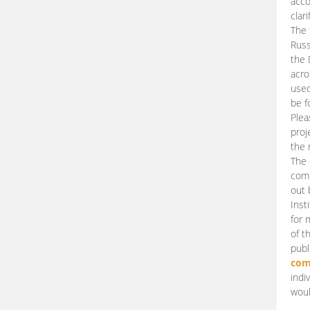
acco
clari
The 
Russ
the 
acro
used
be f
Plea
proj
the 
The 
comm
out 
Inst
for 
of t
publ
com
indi
woul