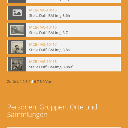
MCB-IMG-10415
Stella Duff; BM-img-3-6h
MCB-IMG-10416
Stella Duff; BM-img-3-7
MCB-IMG-10417
Stella Duff; BM-img-3-8a
MCB-IMG-10418
Stella Duff; BM-img-3-8b-f
Zurück
1
2
3
4
5
6
7
8
9
Vor
Personen, Gruppen, Orte und
Sammlungen