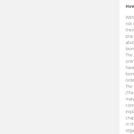
How
With
not 
thei
prac
abut
biom
The 
onli
have
biom
orde
The
(The
mate
core
expl
chap
In t
orga