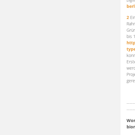
berl
2
Ein
Rahm
Grün
bis 
htt
typ
konn
Erst
werd
Proj
gere
-----
-----
Work
bio