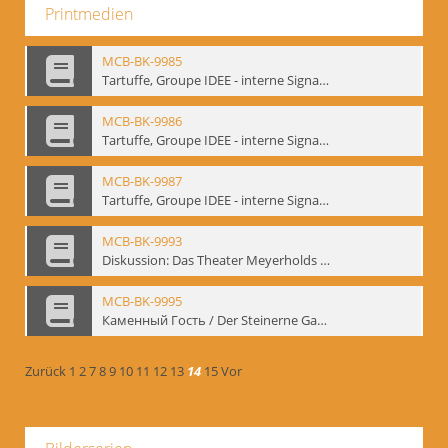
Printmedien
MCB-BK-9985
Tartuffe, Groupe IDEE - interne Signatur: BM-prt-192
MCB-BK-9986
Tartuffe, Groupe IDEE - interne Signatur: BM-prt-193
MCB-BK-9987
Tartuffe, Groupe IDEE - interne Signatur: BM-prt-194
MCB-BK-9993
Diskussion: Das Theater Meyerholds und die Biomechanik, 18.09.1995 - interne Signatur: BM-prt-200
MCB-BK-9995
Каменный Гость / Der Steinerne Gast - interne Signatur: BM-prt-202
Zurück
1
2
7
8
9
10
11
12
13
14
15
Vor