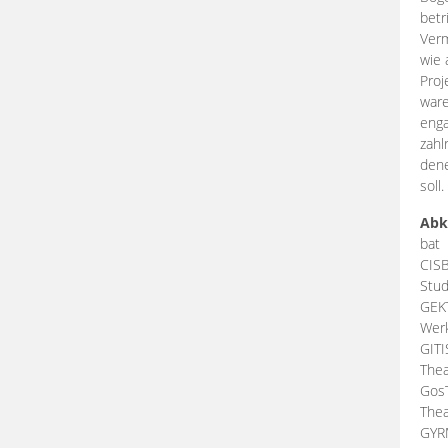
betr
Verm
wie 
Proj
ware
enga
zahl
dene
soll.
Abk
bat
CIS
Stud
GEK
Werk
GIT
Thea
Gos
Thea
GY