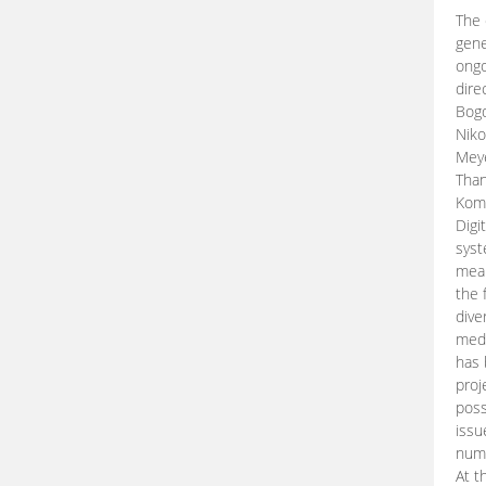
The 
gene
ongo
dire
Bogd
Niko
Meye
Than
Kom
Digi
syst
mean
the 
dive
medi
has 
proj
poss
issu
nume
At t