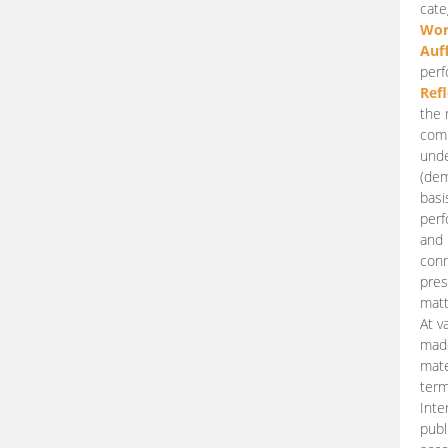
cate
Wor
Auf
perf
Ref
the 
comp
unde
(dem
basi
perf
and 
conn
pres
matt
At v
made
mate
term
Inte
publ