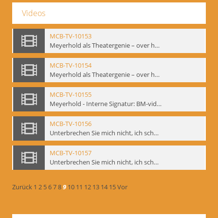
Videos
MCB-TV-10153
Meyerhold als Theatergenie – over het mechanik van de acteursexpressie, Ausschnitt 4 - Interne Signatur: BM-vid-108_A4
MCB-TV-10154
Meyerhold als Theatergenie – over het mechanik van de acteursexpressie, Ausschnitt 5 - Interne Signatur: BM-vid-108_A5
MCB-TV-10155
Meyerhold - Interne Signatur: BM-vid-116
MCB-TV-10156
Unterbrechen Sie mich nicht, ich schweige!, Berlin 2006 - Interne Signatur: BM-vid-126
MCB-TV-10157
Unterbrechen Sie mich nicht, ich schweige!, Berlin 2006 - Interne Signatur: BM-vid-127
Zurück
1
2
5
6
7
8
9
10
11
12
13
14
15
Vor