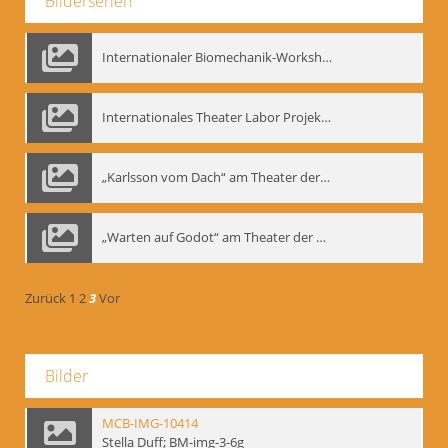
Bilderserien
Internationaler Biomechanik-Workshop, Moskau 1993
Internationales Theater Labor Projekt: Play Don Juan
„Karlsson vom Dach“ am Theater der Satire, Moskau 1985
„Warten auf Godot“ am Theater der Saire, Moskau 1980er
Zurück
1
2
3
Vor
Bilder
MCB-IMG-10414
Stella Duff; BM-img-3-6g