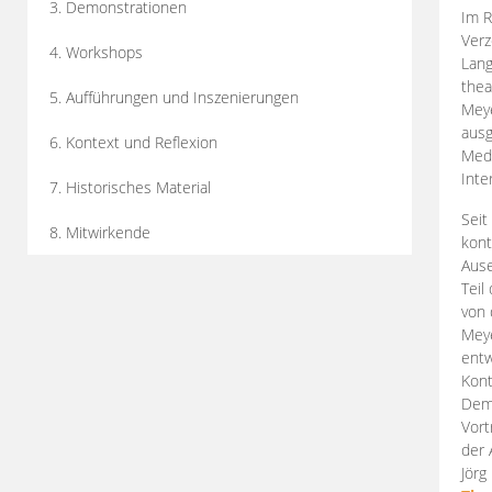
3. Demonstrationen
Im R
Verz
4. Workshops
Lang
thea
5. Aufführungen und Inszenierungen
Mey
ausg
6. Kontext und Reflexion
Medi
Inte
7. Historisches Material
Seit
8. Mitwirkende
kont
Aus
Teil
von 
Meye
entw
Kont
Demo
Vort
der 
Jörg