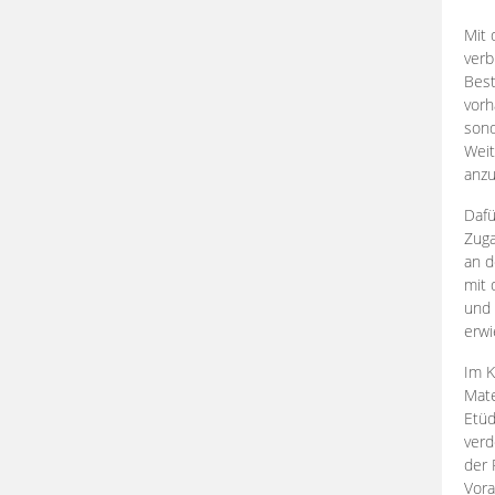
Mit 
verb
Best
vorh
son
Weit
anzu
Dafü
Zuga
an d
mit 
und 
erwi
Im K
Mate
Etü
verd
der 
Vora