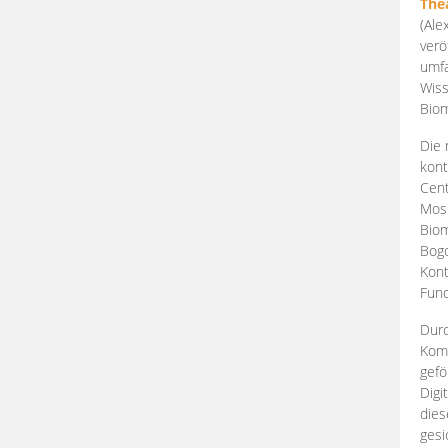
The
(Ale
verö
umfa
Wiss
Biom
Die 
kont
Cent
Mosk
Biom
Bogd
Kont
Fund
Durc
Komp
gefö
Digi
dies
gesi