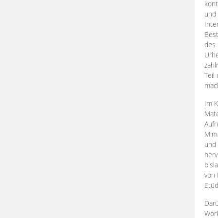
kont
und 
Inte
Best
des 
Urhe
zahl
Teil
mac
Im K
Mate
Aufn
Mime
und
herv
bisl
von 
Etüd
Darü
Work