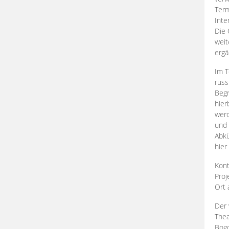
Term
Inte
Die 
weit
ergä
Im T
russ
Begr
hier
werd
und 
Abkü
hier
Kont
Proj
Ort
Der 
Thea
Bogd