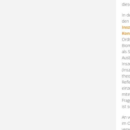
dies
In d
den 
Ins
Kon
Ordn
Biom
als 
Ausb
Insz
(Ins
theo
Refl
einz
mite
Frag
ist 
An v
im O
verw