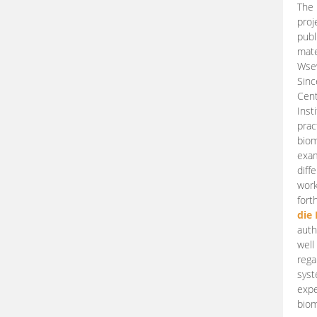
The 
proj
publ
mate
Wsew
Sinc
Cent
Inst
prac
biom
exam
diff
work
fort
die
auth
well
rega
syst
expe
biom