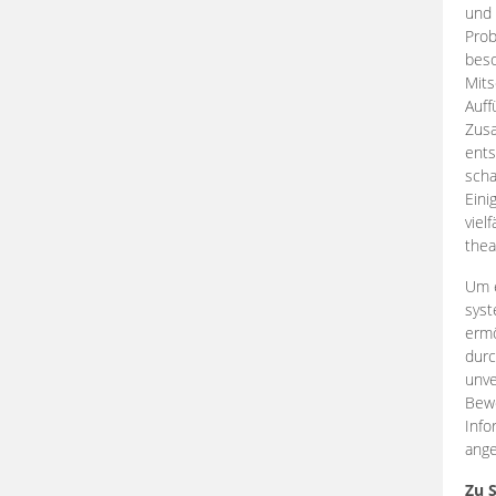
und 
Prob
beso
Mits
Auff
Zus
ents
scha
Eini
viel
thea
Um e
syst
ermö
durc
unve
Bewe
Info
ange
Zu 