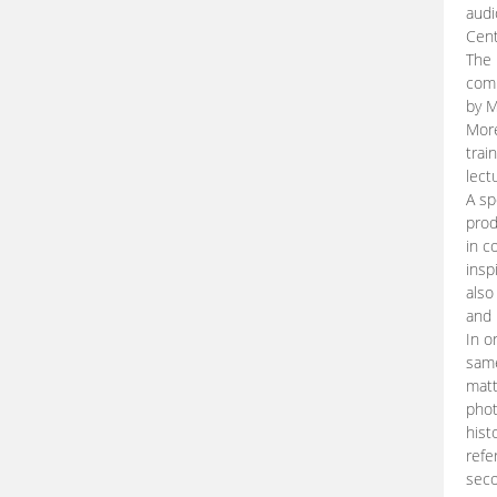
audi
Cent
The 
comp
by M
More
trai
lect
A sp
prod
in c
insp
also
and 
In o
same
matt
phot
hist
refe
seco