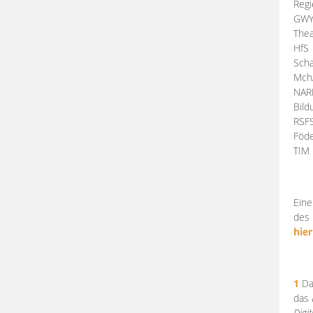
Regi
GW
Thea
HfS
Scha
Mch
NA
Bil
RSF
Föde
TI
Eine
des 
hier
1
Da
das
Digi