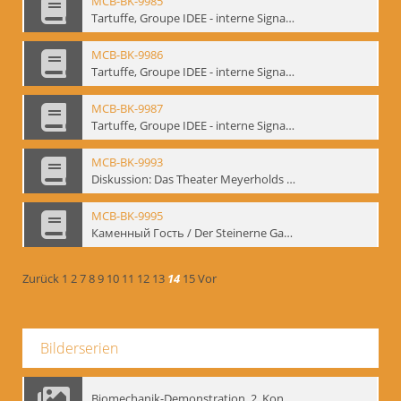
MCB-BK-9985
Tartuffe, Groupe IDEE - interne Signatur: BM-prt-192
MCB-BK-9986
Tartuffe, Groupe IDEE - interne Signatur: BM-prt-193
MCB-BK-9987
Tartuffe, Groupe IDEE - interne Signatur: BM-prt-194
MCB-BK-9993
Diskussion: Das Theater Meyerholds und die Biomechanik, 18.09.1995 - interne Signatur: BM-prt-200
MCB-BK-9995
Каменный Гость / Der Steinerne Gast - interne Signatur: BM-prt-202
Zurück
1
2
7
8
9
10
11
12
13
14
15
Vor
Bilderserien
Biomechanik-Demonstration, 2. Kongress der EMF, Mai 1995