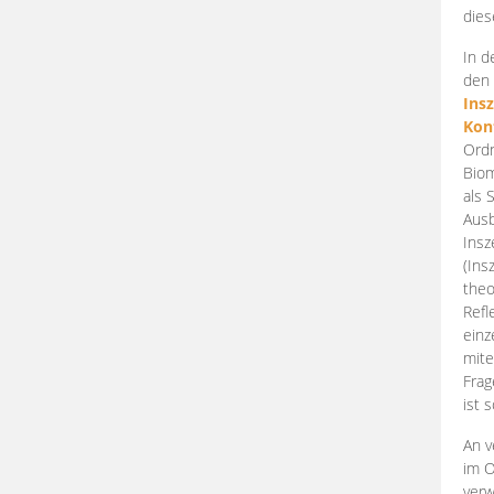
dies
In d
den 
Ins
Kon
Ordn
Biom
als 
Ausb
Insz
(Ins
theo
Refl
einz
mite
Frag
ist 
An v
im O
verw