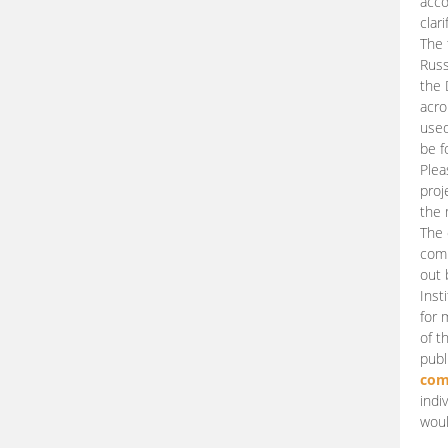
acco
clari
The 
Russ
the 
acro
used
be f
Plea
proj
the 
The 
comm
out 
Inst
for 
of t
publ
com
indi
woul