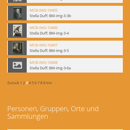
MCB-IMG-10405
Stella Duff; BM-img-3-3b
MCB-IMG-10406
Stella Duff; BM-img-3-4
MCB-IMG-10407
Stella Duff; BM-img-3-5
MCB-IMG-10408
Stella Duff; BM-img-3-6a
Zurück
1
2
3
4
5
6
7
8
9
Vor
Personen, Gruppen, Orte und
Sammlungen