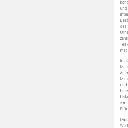
kont
und 
Inte
Best
des 
Urhe
zahl
Teil
mac
Im K
Mate
Aufn
Mime
und
herv
bisl
von 
Etüd
Darü
Work