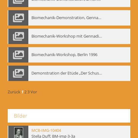
Biomechanik-Demonstration, Gennadij Bogdanow im Berliner Ensemble, 04.10.1991
Biomechanik-Workshop mit Gennadij Nikolajewitsch Bogdanow im Mime Centrum Berlin, 1991
Biomechanik-Workshop, Berlin 1996
Demonstration der Etüde „Der Schuss mit dem Bogen“ durch Gennadij Nikolajewitsch Bogdanow, Berlin 1991
Zurück
1
2
3
Vor
Bilder
MCB-IMG-10404
Stella Duff; BM-img-3-3a