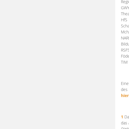
Regi
GW
Thea
HfS
Scha
Mch
NA
Bil
RSF
Föde
TI
Eine
des 
hier
1
Da
das
Digi