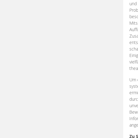
und 
Prob
beso
Mits
Auff
Zus
ents
scha
Eini
viel
thea
Um e
syst
ermö
durc
unve
Bewe
Info
ange
Zu 