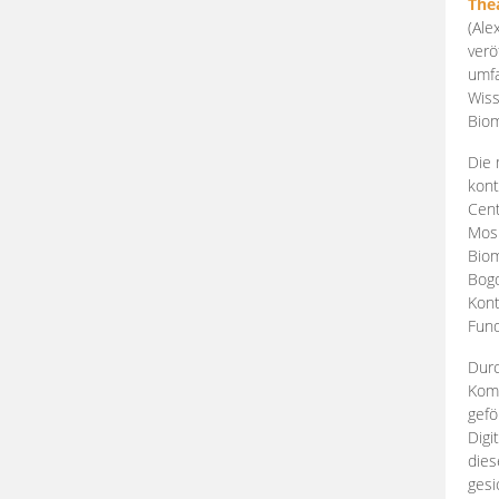
The
(Ale
verö
umfa
Wiss
Biom
Die 
kont
Cent
Mosk
Biom
Bogd
Kont
Fund
Durc
Komp
gefö
Digi
dies
gesi