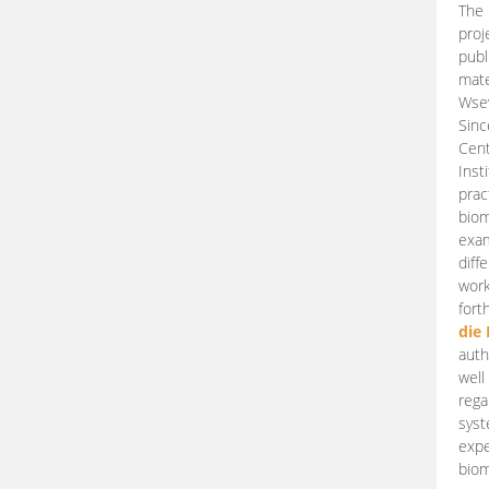
The 
proj
publ
mate
Wsew
Sinc
Cent
Inst
prac
biom
exam
diff
work
fort
die
auth
well
rega
syst
expe
biom