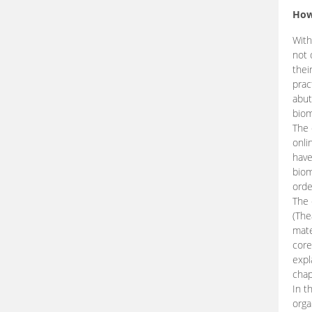
How
With
not 
thei
prac
abut
biom
The 
onli
have
biom
orde
The
(The
mate
core
expl
chap
In t
orga