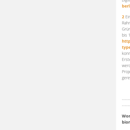
berl
2
Ein
Rahm
Grün
bis 
htt
typ
konn
Erst
werd
Proj
gere
-----
-----
Work
bio