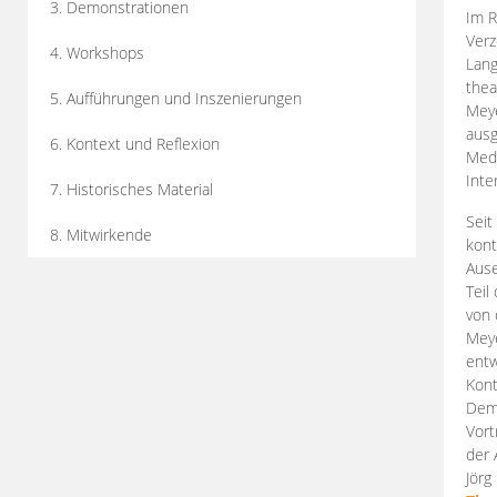
3. Demonstrationen
Im R
Verz
4. Workshops
Lang
thea
5. Aufführungen und Inszenierungen
Mey
ausg
6. Kontext und Reflexion
Medi
Inte
7. Historisches Material
Seit
8. Mitwirkende
kont
Aus
Teil
von 
Meye
entw
Kont
Demo
Vort
der 
Jörg