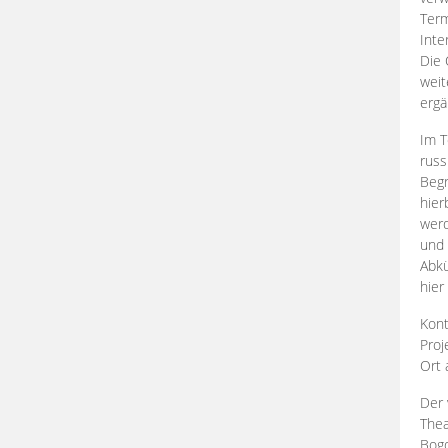
Term
Inte
Die 
weit
ergä
Im T
russ
Begr
hier
werd
und 
Abkü
hier
Kont
Proj
Ort
Der 
Thea
Bogd