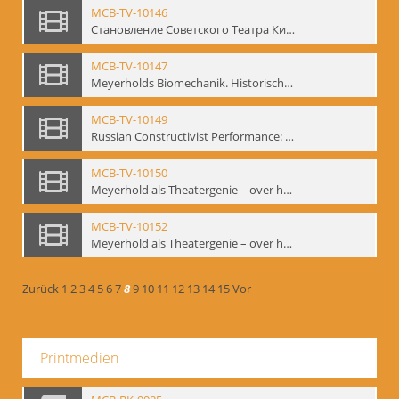
MCB-TV-10146
Становление Советского Театра Кино - свидетельства эпохи 1920-1936 / Entstehung des sowjetischen Theaters – kinematografische Zeugnisse 1920-1936 - Interne Signatur: BM-vid-96
MCB-TV-10147
Meyerholds Biomechanik. Historisches Filmmaterial - Interne Signatur: BM-vid-99
MCB-TV-10149
Russian Constructivist Performance: An Evening of Foregger's Mastfor Cabaret. Good Treatment for Horses - Interne Signatur: BM-vid-105
MCB-TV-10150
Meyerhold als Theatergenie – over het mechanik van de acteursexpressie - Interne Signatur: BM-vid-108
MCB-TV-10152
Meyerhold als Theatergenie – over het mechanik van de acteursexpressie, Ausschnitt 2 - Interne Signatur: BM-vid-108_A2
Zurück
1
2
3
4
5
6
7
8
9
10
11
12
13
14
15
Vor
Printmedien