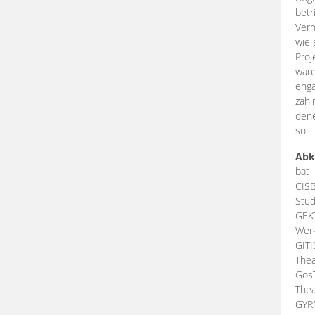
betr
Verm
wie 
Proj
ware
enga
zahl
dene
soll.
Abk
bat
CIS
Stud
GEK
Werk
GIT
Thea
Gos
Thea
GY