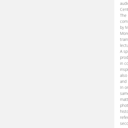
audi
Cent
The 
comp
by M
More
trai
lect
A sp
prod
in c
insp
also
and 
In o
same
matt
phot
hist
refe
seco