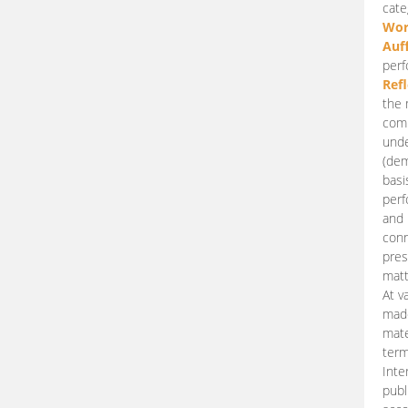
cate
Wor
Auf
perf
Ref
the 
comp
unde
(dem
basi
perf
and 
conn
pres
matt
At v
made
mate
term
Inte
publ