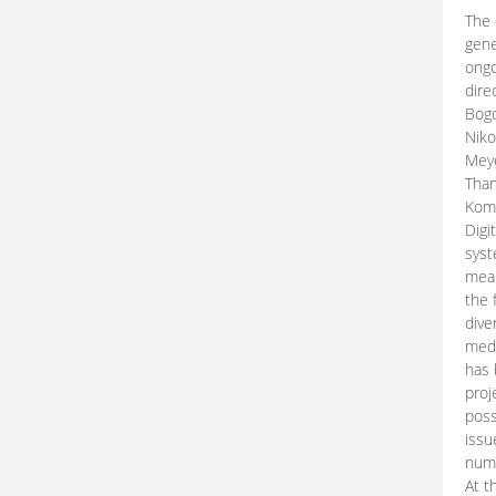
The 
gene
ongo
dire
Bogd
Niko
Meye
Than
Kom
Digi
syst
mean
the 
dive
medi
has 
proj
poss
issu
nume
At t