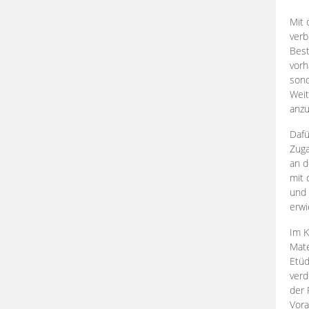
Mit 
verb
Best
vorh
son
Weit
anzu
Dafü
Zuga
an d
mit 
und 
erwi
Im K
Mate
Etü
verd
der 
Vora