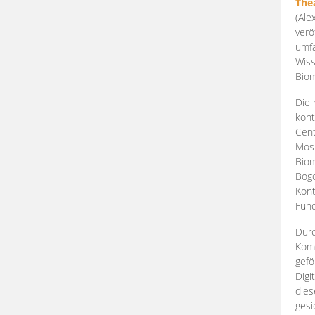
The
(Ale
verö
umfa
Wiss
Biom
Die 
kont
Cent
Mosk
Biom
Bogd
Kont
Fund
Durc
Komp
gefö
Digi
dies
gesi