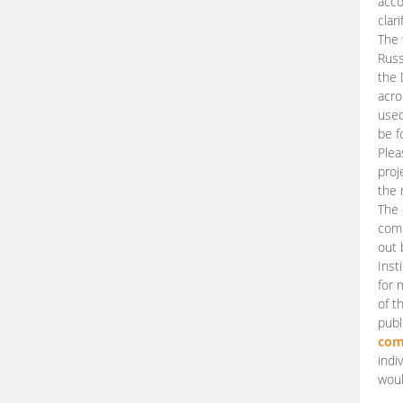
acco
clari
The 
Russ
the 
acro
used
be f
Plea
proj
the 
The 
comm
out 
Inst
for 
of t
publ
com
indi
woul