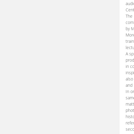
audi
Cent
The 
comp
by M
More
trai
lect
A sp
prod
in c
insp
also
and 
In o
same
matt
phot
hist
refe
seco