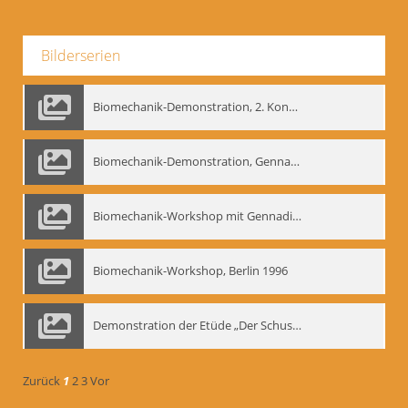
Bilderserien
Biomechanik-Demonstration, 2. Kongress der EMF, Mai 1995
Biomechanik-Demonstration, Gennadij Bogdanow im Berliner Ensemble, 04.10.1991
Biomechanik-Workshop mit Gennadij Nikolajewitsch Bogdanow im Mime Centrum Berlin, 1991
Biomechanik-Workshop, Berlin 1996
Demonstration der Etüde „Der Schuss mit dem Bogen“ durch Gennadij Nikolajewitsch Bogdanow, Berlin 1991
Zurück
1
2
3
Vor