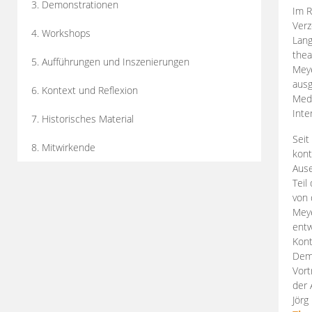
3. Demonstrationen
Im R
Verz
4. Workshops
Lang
thea
5. Aufführungen und Inszenierungen
Mey
ausg
6. Kontext und Reflexion
Medi
Inte
7. Historisches Material
Seit
8. Mitwirkende
kont
Aus
Teil
von 
Meye
entw
Kont
Demo
Vort
der 
Jörg