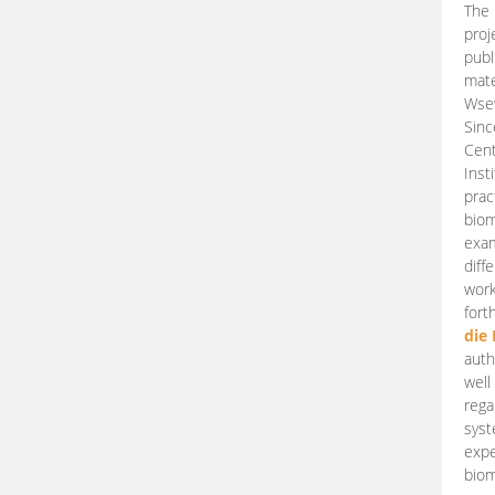
The 
proj
publ
mate
Wsew
Sinc
Cent
Inst
prac
biom
exam
diff
work
fort
die
auth
well
rega
syst
expe
biom