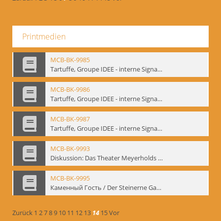
Printmedien
MCB-BK-9985
Tartuffe, Groupe IDEE - interne Signatur: BM-prt-192
MCB-BK-9986
Tartuffe, Groupe IDEE - interne Signatur: BM-prt-193
MCB-BK-9987
Tartuffe, Groupe IDEE - interne Signatur: BM-prt-194
MCB-BK-9993
Diskussion: Das Theater Meyerholds und die Biomechanik, 18.09.1995 - interne Signatur: BM-prt-200
MCB-BK-9995
Каменный Гость / Der Steinerne Gast - interne Signatur: BM-prt-202
Zurück
1
2
7
8
9
10
11
12
13
14
15
Vor