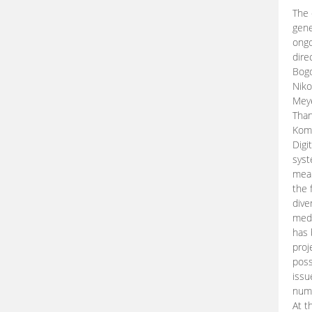
The 
gene
ongo
dire
Bogd
Niko
Meye
Than
Kom
Digi
syst
mean
the 
dive
medi
has 
proj
poss
issu
nume
At t