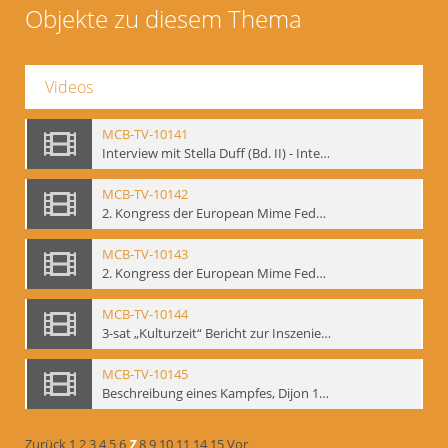
Objekte zu diesem Thema
Videos
MCB-TV-10141
Interview mit Stella Duff (Bd. II) - Interne Signatur: BM-vid-58
MCB-TV-10142
2. Kongress der European Mime Federation: „Rekonstruktion/Innovation“, Berlin Mai 1993 - Interne Signatur: BM-vid-59
MCB-TV-10143
2. Kongress der European Mime Federation: „Rekonstruktion/Innovation“, Berlin Mai 1993. Dokumentation der Konferenzaktivitäten - Interne Signatur: BM-vid-70
MCB-TV-10144
3-sat „Kulturzeit“ Bericht zur Inszenierung „Mann ist Mann“ von Thomas Ostermeier und Gennadij Bogdanow - Interne Signatur: BM-vid-80
MCB-TV-10145
Beschreibung eines Kampfes, Dijon 1998. nach Kafka - Interne Signatur: BM-vid-81
Zurück
1
2
3
4
5
6
7
8
9
10
11
14
15
Vor