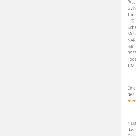
Regi
GW
Thea
HfS
Scha
Mch
NA
Bil
RSF
Föde
TI
Eine
des 
hier
1
Da
das
Digi