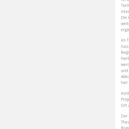
Term
Inte
Die 
weit
ergä
Im T
russ
Begr
hier
werd
und 
Abkü
hier
Kont
Proj
Ort
Der 
Thea
Bogd