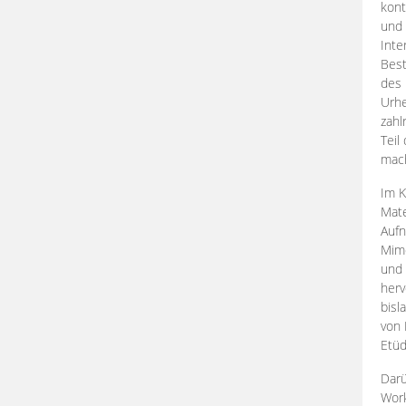
kont
und 
Inte
Best
des 
Urhe
zahl
Teil
mac
Im K
Mate
Aufn
Mime
und
herv
bisl
von 
Etüd
Darü
Work