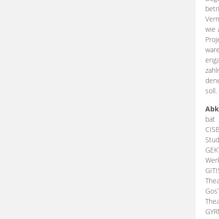
betr
Verm
wie 
Proj
ware
enga
zahl
dene
soll.
Abk
bat
CIS
Stud
GEK
Werk
GIT
Thea
Gos
Thea
GY