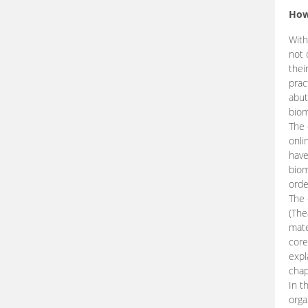
How
With
not 
thei
prac
abut
biom
The 
onli
have
biom
orde
The
(The
mate
core
expl
chap
In t
orga