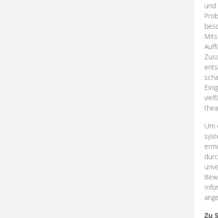
und 
Prob
beso
Mits
Auff
Zus
ents
scha
Eini
viel
thea
Um e
syst
ermö
durc
unve
Bewe
Info
ange
Zu 