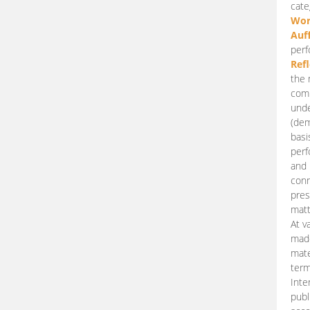
cate
Wor
Auf
perf
Ref
the 
comp
unde
(dem
basi
perf
and 
conn
pres
matt
At v
made
mate
term
Inte
publ