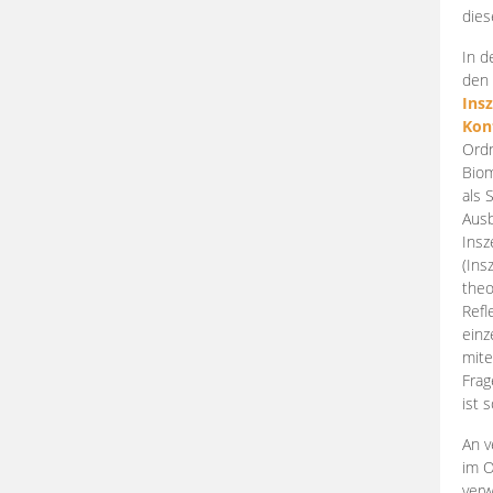
dies
In d
den 
Ins
Kon
Ordn
Biom
als 
Ausb
Insz
(Ins
theo
Refl
einz
mite
Frag
ist 
An v
im O
verw