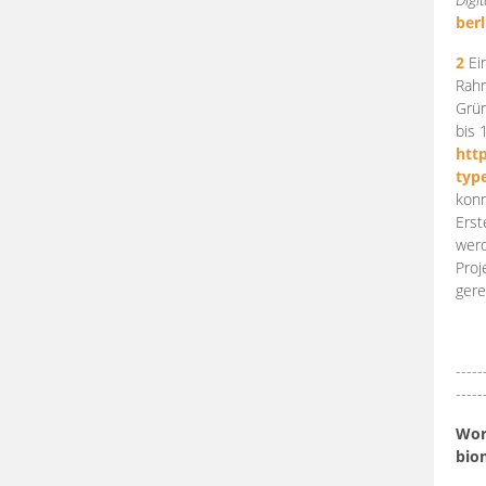
berl
2
Ein
Rahm
Grün
bis 
htt
typ
konn
Erst
werd
Proj
gere
-----
-----
Work
bio