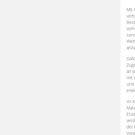
Mit 
verb
Best
vorh
son
Weit
anzu
Dafü
Zuga
an d
mit 
und 
erwi
Im K
Mate
Etü
verd
der 
Vora