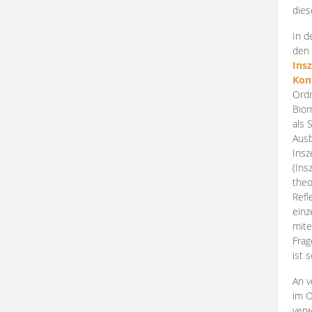
dies
In d
den 
Ins
Kon
Ordn
Biom
als 
Ausb
Insz
(Ins
theo
Refl
einz
mite
Frag
ist 
An v
im O
verw