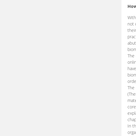
How
With
not 
thei
prac
abut
biom
The 
onli
have
biom
orde
The
(The
mate
core
expl
chap
In t
orga