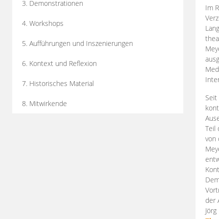
3. Demonstrationen
Im R
Verz
4. Workshops
Lang
thea
5. Aufführungen und Inszenierungen
Mey
ausg
6. Kontext und Reflexion
Medi
Inte
7. Historisches Material
Seit
8. Mitwirkende
kont
Aus
Teil
von 
Meye
entw
Kont
Demo
Vort
der 
Jörg