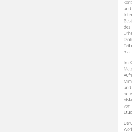
kont
und 
Inte
Best
des 
Urhe
zahl
Teil
mac
Im K
Mate
Aufn
Mime
und
herv
bisl
von 
Etüd
Darü
Work