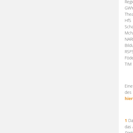
Regi
GW
Thea
HfS
Scha
Mch
NA
Bil
RSF
Föde
TI
Eine
des 
hier
1
Da
das
Digi