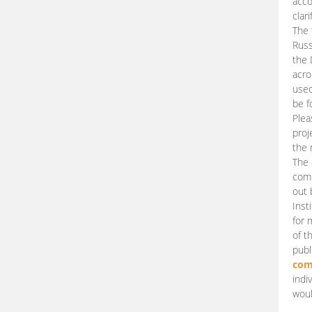
acco
clari
The 
Russ
the 
acro
used
be f
Plea
proj
the 
The 
comm
out 
Inst
for 
of t
publ
com
indi
woul