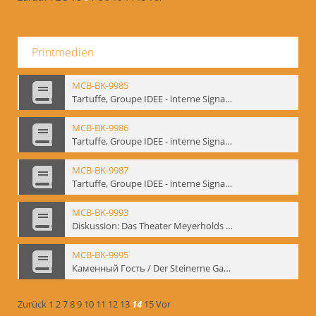
Printmedien
MCB-BK-9985
Tartuffe, Groupe IDEE - interne Signatur: BM-prt-192
MCB-BK-9986
Tartuffe, Groupe IDEE - interne Signatur: BM-prt-193
MCB-BK-9987
Tartuffe, Groupe IDEE - interne Signatur: BM-prt-194
MCB-BK-9993
Diskussion: Das Theater Meyerholds und die Biomechanik, 18.09.1995 - interne Signatur: BM-prt-200
MCB-BK-9995
Каменный Гость / Der Steinerne Gast - interne Signatur: BM-prt-202
Zurück
1
2
7
8
9
10
11
12
13
14
15
Vor