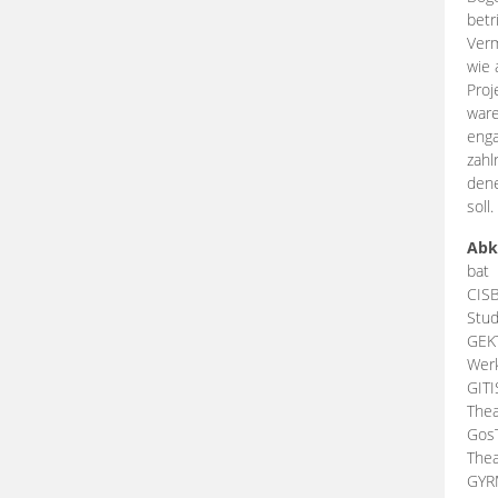
betr
Verm
wie 
Proj
ware
enga
zahl
dene
soll.
Abk
bat
CIS
Stud
GEK
Werk
GIT
Thea
Gos
Thea
GY