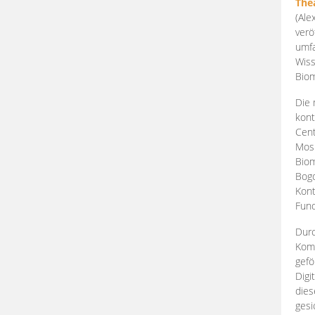
The
(Ale
verö
umfa
Wiss
Biom
Die 
kont
Cent
Mosk
Biom
Bogd
Kont
Fund
Durc
Komp
gefö
Digi
dies
gesi