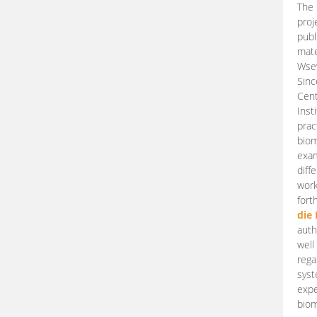
The 
proj
publ
mate
Wsew
Sinc
Cent
Inst
prac
biom
exam
diff
work
fort
die
auth
well
rega
syst
expe
biom