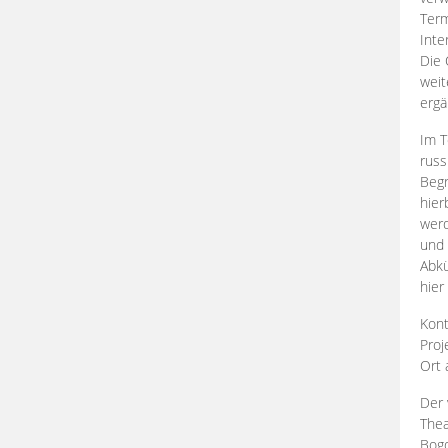
Term
Inte
Die 
weit
ergä
Im T
russ
Begr
hier
werd
und 
Abkü
hier
Kont
Proj
Ort
Der 
Thea
Bogd