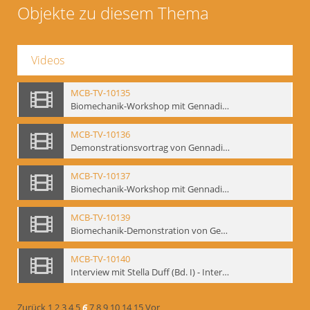
Objekte zu diesem Thema
Videos
MCB-TV-10135
Biomechanik-Workshop mit Gennadij Bogdanow, Berlin 1991 - Interne Signatur: BM-vid-50
MCB-TV-10136
Demonstrationsvortrag von Gennadij Bogdanow, Frankfurt a.M., 1992 - Interne Signatur: BM-vid-51
MCB-TV-10137
Biomechanik-Workshop mit Gennadij Bogdanow, Mime Centrum Berlin, Oktober 1992 - Interne Signatur: BM-vid-53
MCB-TV-10139
Biomechanik-Demonstration von Gennadij Bogdanow im Filmtheater am Friedrichshain, Oktober 1992 - Interne Signatur: BM-vid-56
MCB-TV-10140
Interview mit Stella Duff (Bd. I) - Interne Signatur: BM-vid-57
Zurück
1
2
3
4
5
6
7
8
9
10
14
15
Vor