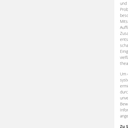
und 
Prob
beso
Mits
Auff
Zus
ents
scha
Eini
viel
thea
Um e
syst
ermö
durc
unve
Bewe
Info
ange
Zu 