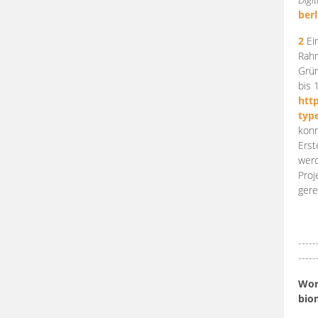
berl
2
Ein
Rahm
Grün
bis 
htt
typ
konn
Erst
werd
Proj
gere
-----
-----
Work
bio