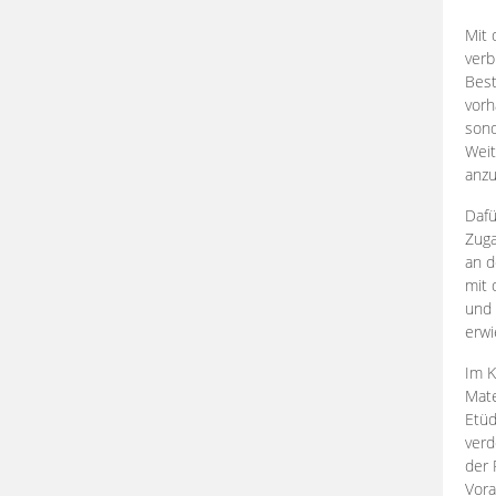
Mit 
verb
Best
vorh
son
Weit
anzu
Dafü
Zuga
an d
mit 
und 
erwi
Im K
Mate
Etü
verd
der 
Vora