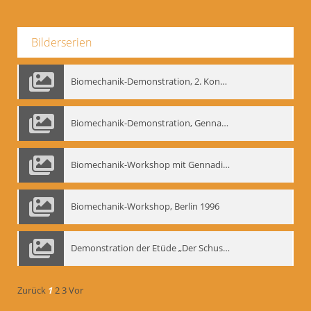
Bilderserien
Biomechanik-Demonstration, 2. Kongress der EMF, Mai 1995
Biomechanik-Demonstration, Gennadij Bogdanow im Berliner Ensemble, 04.10.1991
Biomechanik-Workshop mit Gennadij Nikolajewitsch Bogdanow im Mime Centrum Berlin, 1991
Biomechanik-Workshop, Berlin 1996
Demonstration der Etüde „Der Schuss mit dem Bogen“ durch Gennadij Nikolajewitsch Bogdanow, Berlin 1991
Zurück
1
2
3
Vor