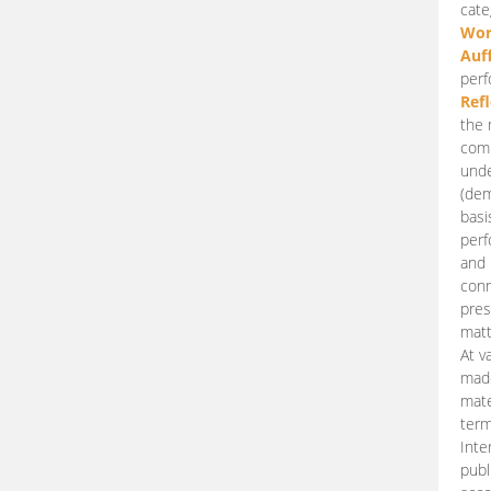
cate
Wor
Auf
perf
Ref
the 
comp
unde
(dem
basi
perf
and 
conn
pres
matt
At v
made
mate
term
Inte
publ