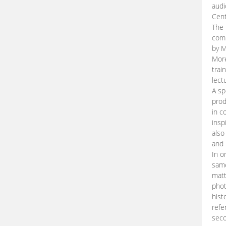
audi
Cent
The 
comp
by M
More
trai
lect
A sp
prod
in c
insp
also
and 
In o
same
matt
phot
hist
refe
seco