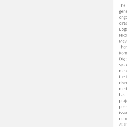
The 
gene
ongo
dire
Bogd
Niko
Meye
Than
Kom
Digi
syst
mean
the 
dive
medi
has 
proj
poss
issu
nume
At t