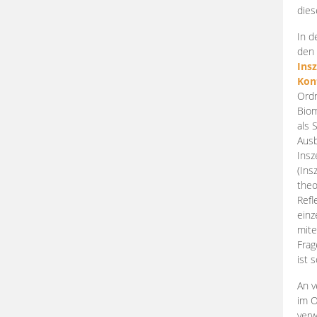
dies
In d
den 
Ins
Kon
Ordn
Biom
als 
Ausb
Insz
(Ins
theo
Refl
einz
mite
Frag
ist 
An v
im O
verw