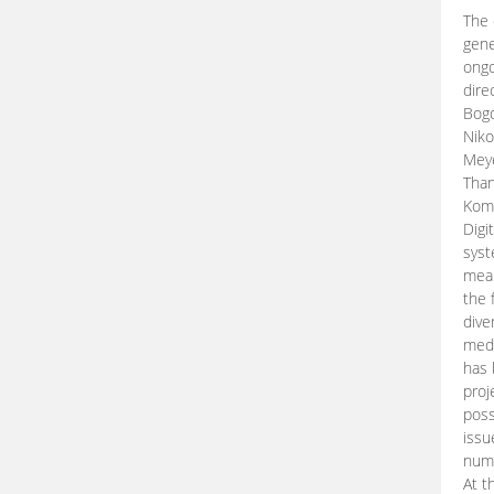
The 
gene
ongo
dire
Bogd
Niko
Meye
Than
Kom
Digi
syst
mean
the 
dive
medi
has 
proj
poss
issu
nume
At t