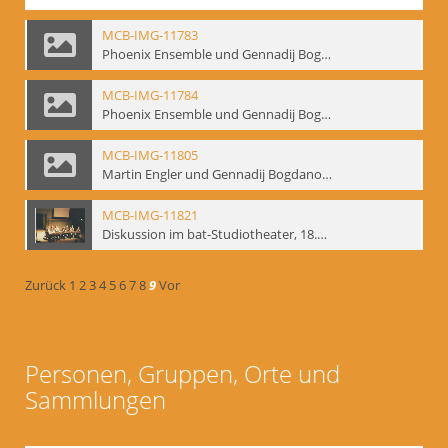
MCB-IMG-11783
Phoenix Ensemble und Gennadij Bogdanow; BM-img-105-9
MCB-IMG-11784
Phoenix Ensemble und Gennadij Bogdanow; BM-img-105-10
MCB-IMG-11805
Martin Engler und Gennadij Bogdanow; BM-img-113
MCB-IMG-11821
Diskussion im bat-Studiotheater, 18.09.1995; BM-img-127-3
Zurück
1
2
3
4
5
6
7
8
9
Vor
Personen, Gruppen, Orte und
Sammlungen