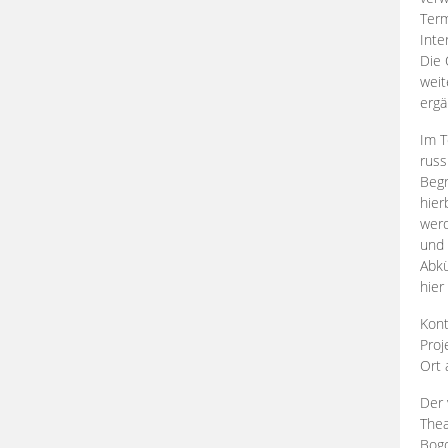
Term
Inte
Die 
weit
ergä
Im T
russ
Begr
hier
werd
und 
Abkü
hier
Kont
Proj
Ort
Der 
Thea
Bogd