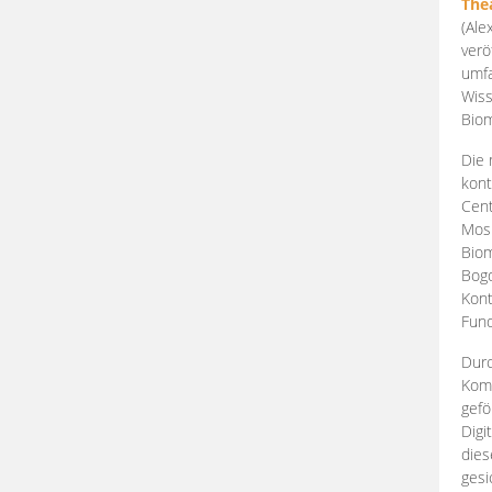
The
(Ale
verö
umfa
Wiss
Biom
Die 
kont
Cent
Mosk
Biom
Bogd
Kont
Fund
Durc
Komp
gefö
Digi
dies
gesi