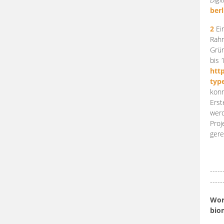
berl
2
Ein
Rahm
Grün
bis 
htt
typ
konn
Erst
werd
Proj
gere
-----
-----
Work
bio