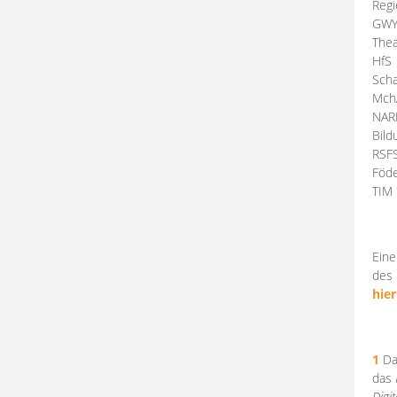
Regi
GW
Thea
HfS
Scha
Mch
NA
Bil
RSF
Föde
TI
Eine
des 
hier
1
Da
das
Digi