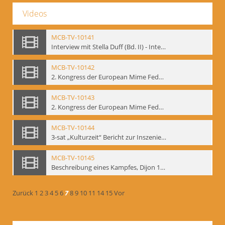
Videos
MCB-TV-10141
Interview mit Stella Duff (Bd. II) - Interne Signatur: BM-vid-58
MCB-TV-10142
2. Kongress der European Mime Federation: „Rekonstruktion/Innovation“, Berlin Mai 1993 - Interne Signatur: BM-vid-59
MCB-TV-10143
2. Kongress der European Mime Federation: „Rekonstruktion/Innovation“, Berlin Mai 1993. Dokumentation der Konferenzaktivitäten - Interne Signatur: BM-vid-70
MCB-TV-10144
3-sat „Kulturzeit“ Bericht zur Inszenierung „Mann ist Mann“ von Thomas Ostermeier und Gennadij Bogdanow - Interne Signatur: BM-vid-80
MCB-TV-10145
Beschreibung eines Kampfes, Dijon 1998. nach Kafka - Interne Signatur: BM-vid-81
Zurück
1
2
3
4
5
6
7
8
9
10
11
14
15
Vor