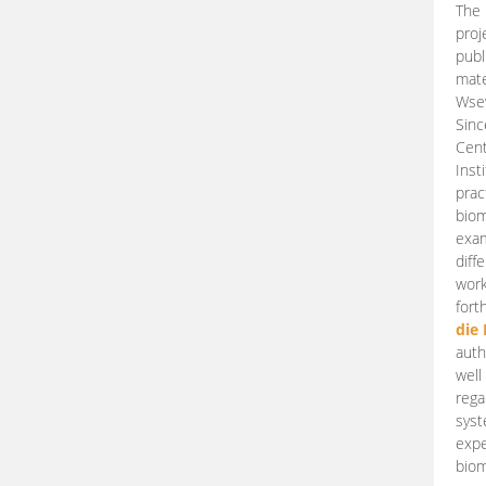
The 
proj
publ
mate
Wsew
Sinc
Cent
Inst
prac
biom
exam
diff
work
fort
die
auth
well
rega
syst
expe
biom