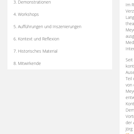
3. Demonstrationen
Im R
Verz
4. Workshops
Lang
thea
5. Aufführungen und Inszenierungen
Mey
ausg
6. Kontext und Reflexion
Medi
Inte
7. Historisches Material
Seit
8. Mitwirkende
kont
Aus
Teil
von 
Meye
entw
Kont
Demo
Vort
der 
Jörg