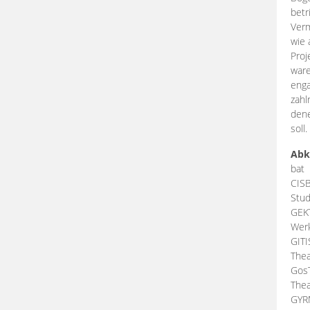
betr
Verm
wie 
Proj
ware
enga
zahl
dene
soll.
Abk
bat
CIS
Stud
GEK
Werk
GIT
Thea
Gos
Thea
GY