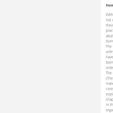
How
With
not 
thei
prac
abut
biom
The 
onli
have
biom
orde
The
(The
mate
core
expl
chap
In t
orga