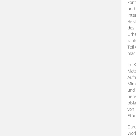
kont
und 
Inte
Best
des 
Urhe
zahl
Teil
mac
Im K
Mate
Aufn
Mime
und
herv
bisl
von 
Etüd
Darü
Work