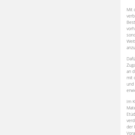
Mit 
verb
Best
vorh
son
Weit
anzu
Dafü
Zuga
an d
mit 
und 
erwi
Im K
Mate
Etü
verd
der 
Vora