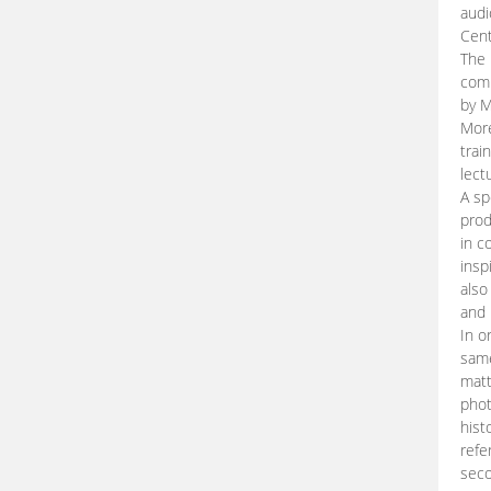
audi
Cent
The 
comp
by M
More
trai
lect
A sp
prod
in c
insp
also
and 
In o
same
matt
phot
hist
refe
seco