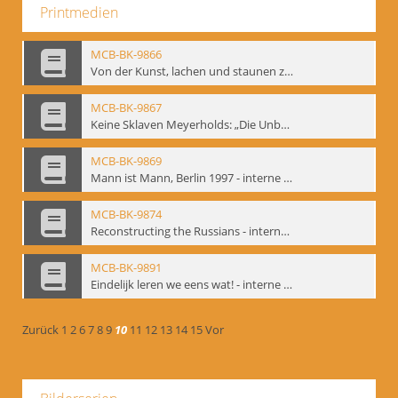
Printmedien
MCB-BK-9866
Von der Kunst, lachen und staunen zu machen. Das Meyerhold-Projekt im bat Studiotheater - interne Signatur: BM-prt-63
MCB-BK-9867
Keine Sklaven Meyerholds: „Die Unbekannte“ und „Eine gewisse Anzahl Gespräche im bat“ - interne Signatur: BM-prt-64
MCB-BK-9869
Mann ist Mann, Berlin 1997 - interne Signatur: BM-prt-66
MCB-BK-9874
Reconstructing the Russians - interne Signatur: BM-prt-70b
MCB-BK-9891
Eindelijk leren we eens wat! - interne Signatur: BM-prt-86
Zurück
1
2
6
7
8
9
10
11
12
13
14
15
Vor