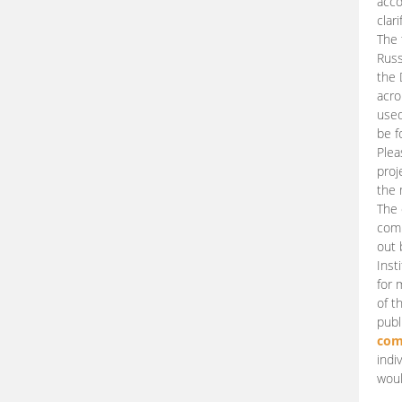
acco
clari
The 
Russ
the 
acro
used
be f
Plea
proj
the 
The 
comm
out 
Inst
for 
of t
publ
com
indi
woul