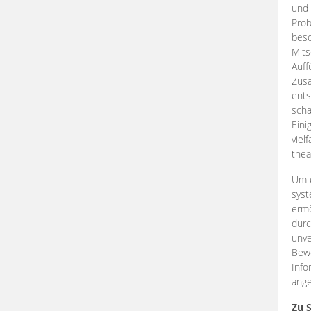
und 
Prob
beso
Mits
Auff
Zus
ents
scha
Eini
viel
thea
Um e
syst
ermö
durc
unve
Bewe
Info
ange
Zu 