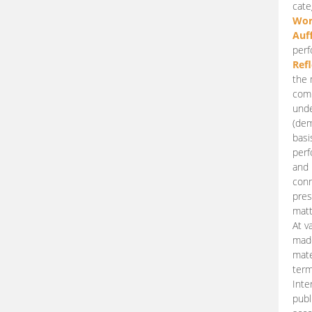
cate
Wor
Auf
perf
Ref
the 
comp
unde
(dem
basi
perf
and 
conn
pres
matt
At v
made
mate
term
Inte
publ