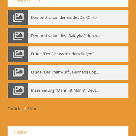
Bilderserien
Demonstration der Etüde „Die Ohrfeige“
Demonstration des „Daktylus“ durch Gennadij Nikolajewitsch Bogdanow, Berlin 1991
Etüde "Der Schuss mit dem Bogen", Gennadij Bogdanow
Etüde "Der Steinwurf", Gennadij Bogdanow
Inszenierung "Mann ist Mann", Deutsches Theater Berlin, 1997
Zurück
1
2
3
Vor
Bilder