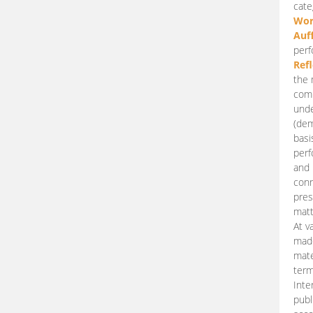
cate
Wor
Auf
perf
Ref
the 
comp
unde
(dem
basi
perf
and 
conn
pres
matt
At v
made
mate
term
Inte
publ