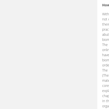
How
With
not 
thei
prac
abut
biom
The 
onli
have
biom
orde
The
(The
mate
core
expl
chap
In t
orga