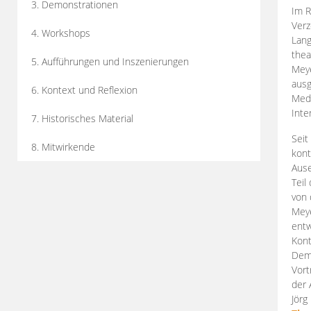
3. Demonstrationen
Im R
Verz
4. Workshops
Lang
thea
5. Aufführungen und Inszenierungen
Mey
ausg
6. Kontext und Reflexion
Medi
Inte
7. Historisches Material
Seit
8. Mitwirkende
kont
Aus
Teil
von 
Meye
entw
Kont
Demo
Vort
der 
Jörg