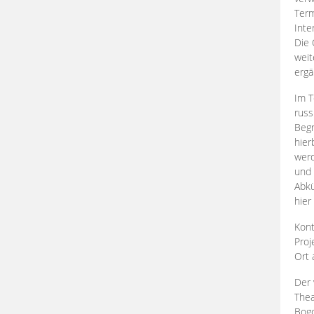
Term
Inte
Die 
weit
ergä
Im T
russ
Begr
hier
werd
und 
Abkü
hier
Kont
Proj
Ort
Der 
Thea
Bogd