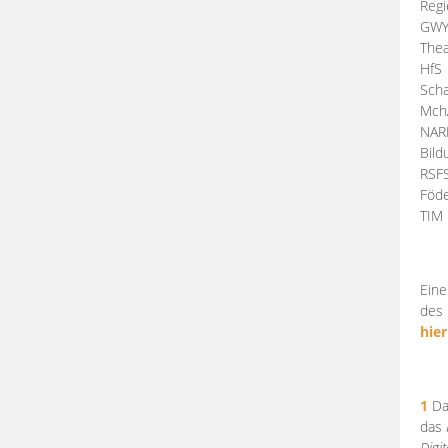
Regi
GW
Thea
HfS
Scha
Mch
NA
Bil
RSF
Föde
TI
Eine
des 
hier
1
Da
das
Digi