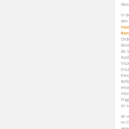
dies
In d
den 
Ins
Kon
Ordn
Biom
als 
Ausb
Insz
(Ins
theo
Refl
einz
mite
Frag
ist 
An v
im O
verw