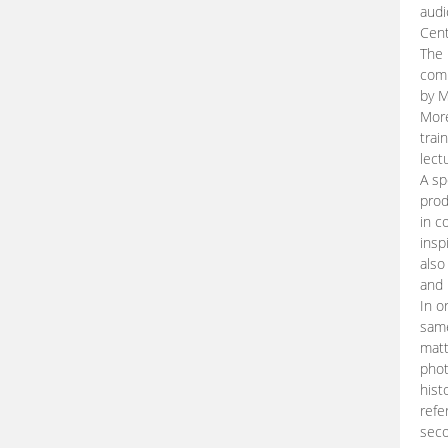
audi
Cent
The 
comp
by M
More
trai
lect
A sp
prod
in c
insp
also
and 
In o
same
matt
phot
hist
refe
seco