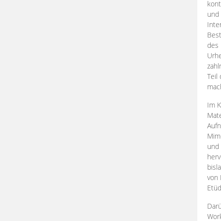
kont
und 
Inte
Best
des 
Urhe
zahl
Teil
mac
Im K
Mate
Aufn
Mime
und
herv
bisl
von 
Etüd
Darü
Work