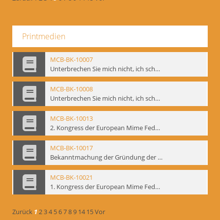
Printmedien
MCB-BK-10007
Unterbrechen Sie mich nicht, ich schweige - interne Signatur: BM-prt-215-f
MCB-BK-10008
Unterbrechen Sie mich nicht, ich schweige - interne Signatur: BM-prt-215-r
MCB-BK-10013
2. Kongress der European Mime Federation: „Rekonstruktion/Innovation“, Berlin Mai 1993 - interne Signatur: BM-prt-221
MCB-BK-10017
Bekanntmachung der Gründung der European Mime Federation - interne Signatur: BM-prt-225
MCB-BK-10021
1. Kongress der European Mime Federation, Amsterdam, September 1991 - interne Signatur: BM-prt-229
Zurück
1
2
3
4
5
6
7
8
9
14
15
Vor