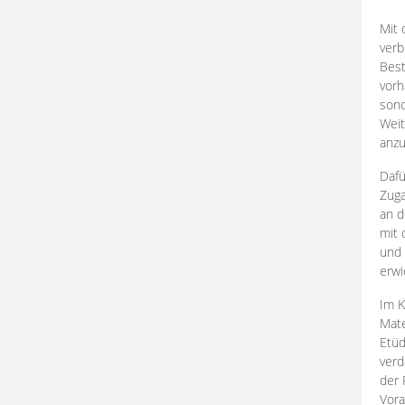
Mit 
verb
Best
vorh
son
Weit
anzu
Dafü
Zuga
an d
mit 
und 
erwi
Im K
Mate
Etü
verd
der 
Vora