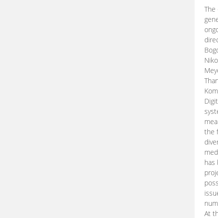
The 
gene
ongo
dire
Bogd
Niko
Meye
Than
Kom
Digi
syst
mean
the 
dive
medi
has 
proj
poss
issu
nume
At t