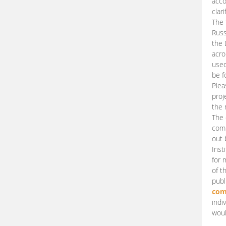
acco
clari
The 
Russ
the 
acro
used
be f
Plea
proj
the 
The 
comm
out 
Inst
for 
of t
publ
com
indi
woul