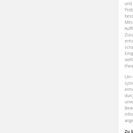
und 
Prob
beso
Mits
Auff
Zus
ents
scha
Eini
viel
thea
Um e
syst
ermö
durc
unve
Bewe
Info
ange
Zu 