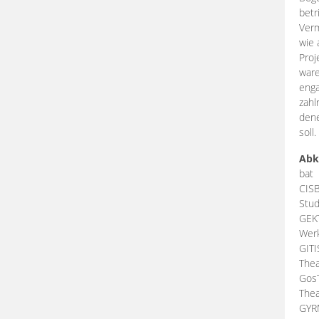
betr
Verm
wie 
Proj
ware
enga
zahl
dene
soll.
Abk
bat
CIS
Stud
GEK
Werk
GIT
Thea
Gos
Thea
GY