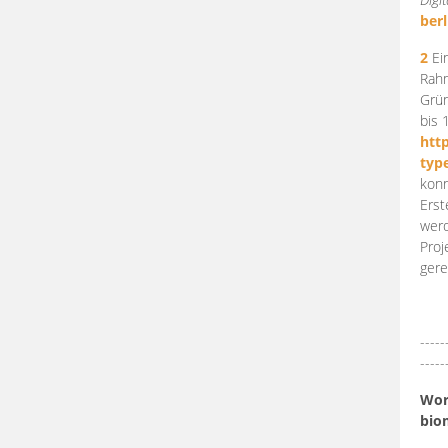
berl
2
Ein
Rahm
Grün
bis 
htt
typ
konn
Erst
werd
Proj
gere
-----
-----
Work
bio