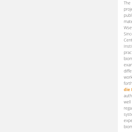
The 
proj
publ
mate
Wsew
Sinc
Cent
Inst
prac
biom
exam
diff
work
fort
die
auth
well
rega
syst
expe
biom