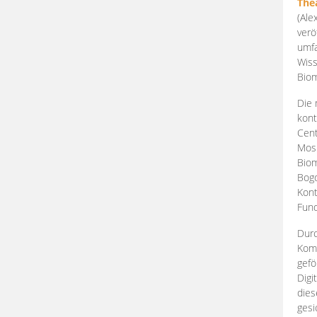
The
(Ale
verö
umfa
Wiss
Biom
Die 
kont
Cent
Mosk
Biom
Bogd
Kont
Fund
Durc
Komp
gefö
Digi
dies
gesi