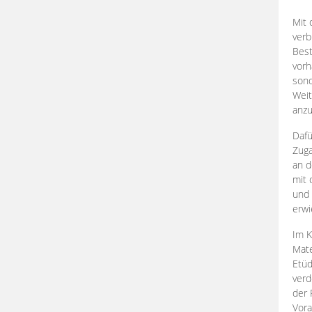
Mit 
verb
Best
vorh
son
Weit
anzu
Dafü
Zuga
an d
mit 
und 
erwi
Im K
Mate
Etü
verd
der 
Vora