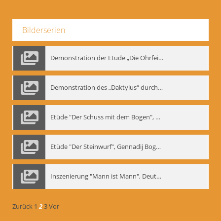
Bilderserien
Demonstration der Etüde „Die Ohrfeige“
Demonstration des „Daktylus“ durch Gennadij Nikolajewitsch Bogdanow, Berlin 1991
Etüde "Der Schuss mit dem Bogen", Gennadij Bogdanow
Etüde "Der Steinwurf", Gennadij Bogdanow
Inszenierung "Mann ist Mann", Deutsches Theater Berlin, 1997
Zurück
1
2
3
Vor