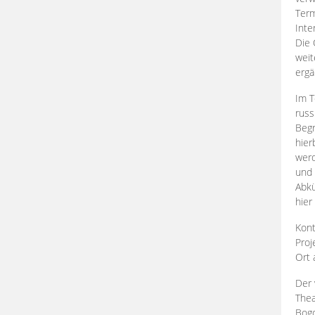
Term
Inte
Die 
weit
ergä
Im T
russ
Begr
hier
werd
und 
Abkü
hier
Kont
Proj
Ort
Der 
Thea
Bogd