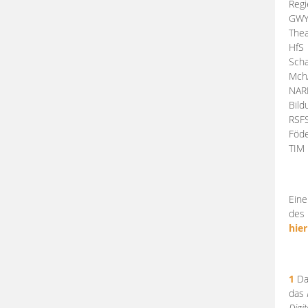
Regi
GW
Thea
HfS
Scha
Mch
NA
Bil
RSF
Föde
TI
Eine
des 
hier
1
Da
das
Digi