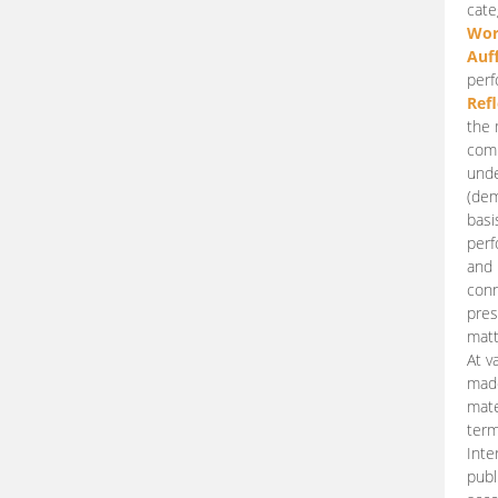
cate
Wor
Auf
perf
Ref
the 
comp
unde
(dem
basi
perf
and 
conn
pres
matt
At v
made
mate
term
Inte
publ