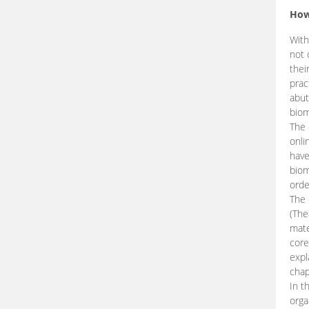
How
With
not 
thei
prac
abut
biom
The 
onli
have
biom
orde
The
(The
mate
core
expl
chap
In t
orga