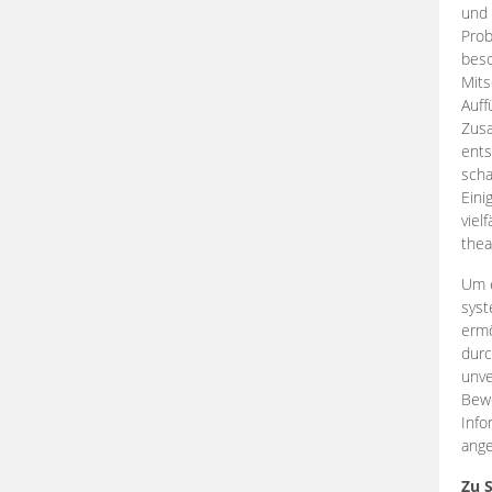
und 
Prob
beso
Mits
Auff
Zus
ents
scha
Eini
viel
thea
Um e
syst
ermö
durc
unve
Bewe
Info
ange
Zu 