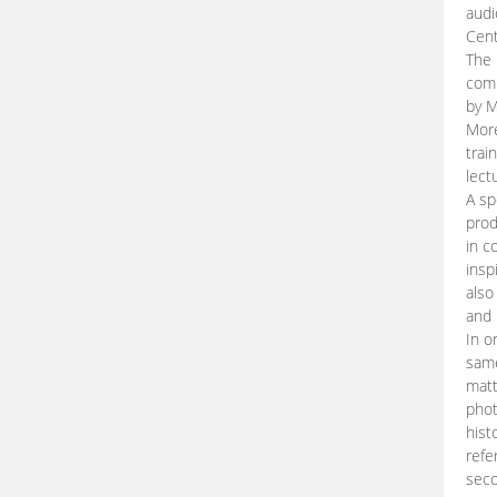
audi
Cent
The 
comp
by M
More
trai
lect
A sp
prod
in c
insp
also
and 
In o
same
matt
phot
hist
refe
seco