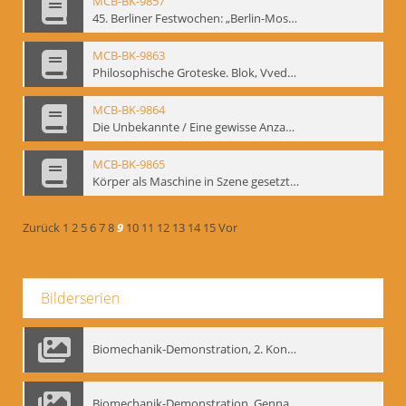
MCB-BK-9857
45. Berliner Festwochen: „Berlin-Moskau. Moskau-Berlin 1900-1950“, Berlin 1995 - interne Signatur: BM-prt-59-5
MCB-BK-9863
Philosophische Groteske. Blok, Vvedenskij und Meyerhold im bat Studiotheater - interne Signatur: BM-prt-60
MCB-BK-9864
Die Unbekannte / Eine gewisse Anzahl Gespräche - interne Signatur: BM-prt-61
MCB-BK-9865
Körper als Maschine in Szene gesetzt. „bat“-Studiotheater mit Neuinszenierungen - interne Signatur: BM-prt-62
Zurück
1
2
5
6
7
8
9
10
11
12
13
14
15
Vor
Bilderserien
Biomechanik-Demonstration, 2. Kongress der EMF, Mai 1995
Biomechanik-Demonstration, Gennadij Bogdanow im Berliner Ensemble, 04.10.1991