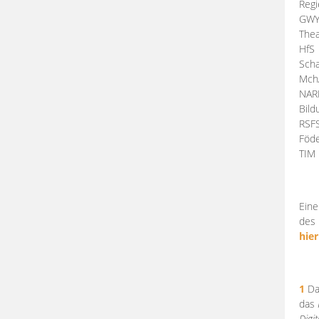
Regi
GW
Thea
HfS
Scha
Mch
NA
Bil
RSF
Föde
TI
Eine
des 
hier
1
Da
das
Digi