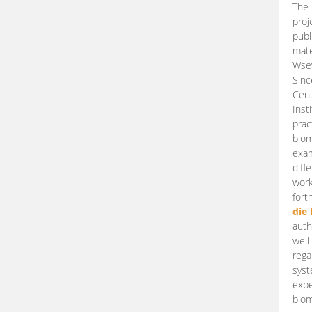
The 
proj
publ
mate
Wsew
Sinc
Cent
Inst
prac
biom
exam
diff
work
fort
die
auth
well
rega
syst
expe
biom