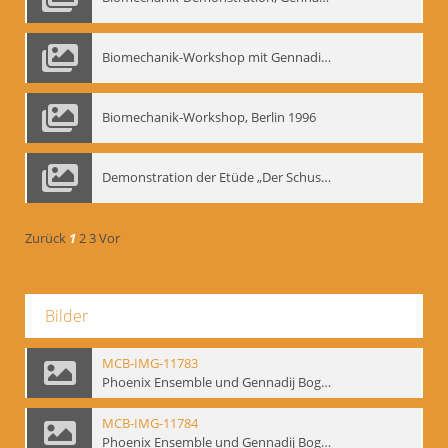
Biomechanik-Workshop mit Gennadij Nikolajewitsch Bogdanow im Mime Centrum Berlin, 1991
Biomechanik-Workshop, Berlin 1996
Demonstration der Etüde „Der Schuss mit dem Bogen“ durch Gennadij Nikolajewitsch Bogdanow, Berlin 1991
Zurück
1
2
3
Vor
Bilder
MCB-IMG-11783
Phoenix Ensemble und Gennadij Bogdanow; BM-img-105-9
MCB-IMG-11784
Phoenix Ensemble und Gennadij Bogdanow; BM-img-105-10