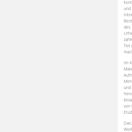
kont
und 
Inte
Best
des 
Urhe
zahl
Teil
mac
Im K
Mate
Aufn
Mime
und
herv
bisl
von 
Etüd
Darü
Work