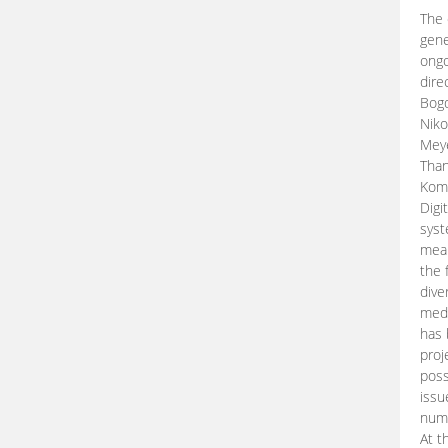
The 
gene
ongo
dire
Bogd
Niko
Meye
Than
Kom
Digi
syst
mean
the 
dive
medi
has 
proj
poss
issu
nume
At t