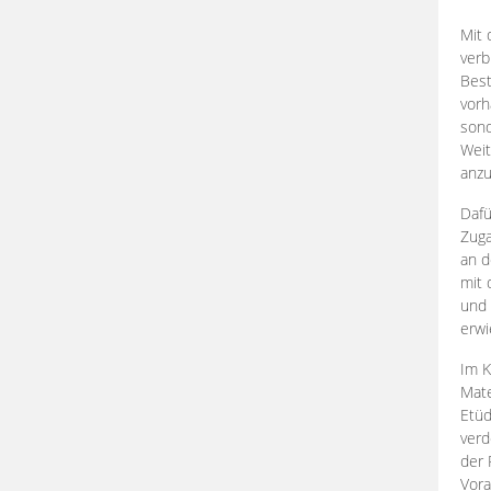
Mit 
verb
Best
vorh
son
Weit
anzu
Dafü
Zuga
an d
mit 
und 
erwi
Im K
Mate
Etü
verd
der 
Vora