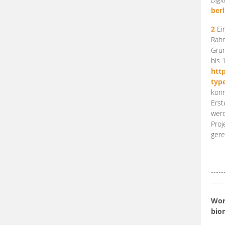
berl
2
Ein
Rahm
Grün
bis 
htt
typ
konn
Erst
werd
Proj
gere
-----
-----
Work
bio