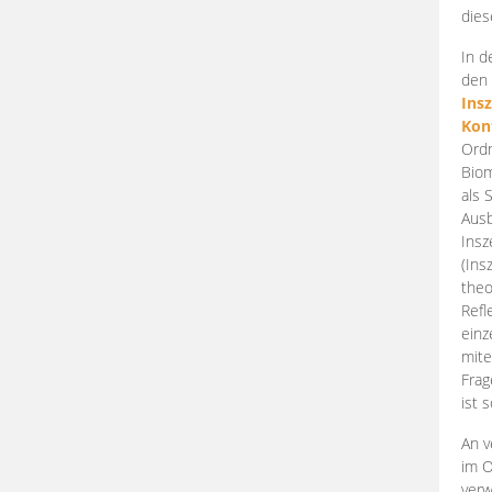
dies
In d
den 
Ins
Kon
Ordn
Biom
als 
Ausb
Insz
(Ins
theo
Refl
einz
mite
Frag
ist 
An v
im O
verw