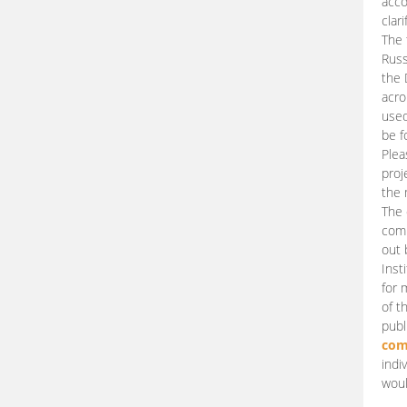
acco
clari
The 
Russ
the 
acro
used
be f
Plea
proj
the 
The 
comm
out 
Inst
for 
of t
publ
com
indi
woul