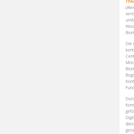
The
(Ale
verö
umfa
Wiss
Biom
Die 
kont
Cent
Mosk
Biom
Bogd
Kont
Fund
Durc
Komp
gefö
Digi
dies
gesi