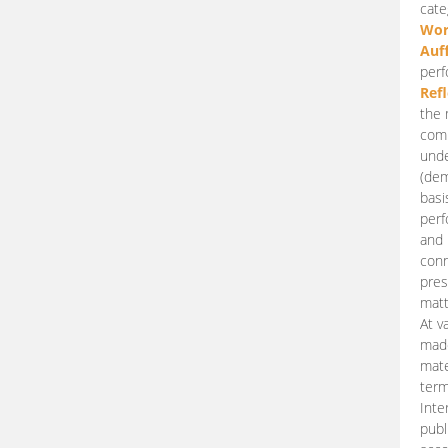
cate
Wor
Auf
perf
Ref
the 
comp
unde
(dem
basi
perf
and 
conn
pres
matt
At v
made
mate
term
Inte
publ