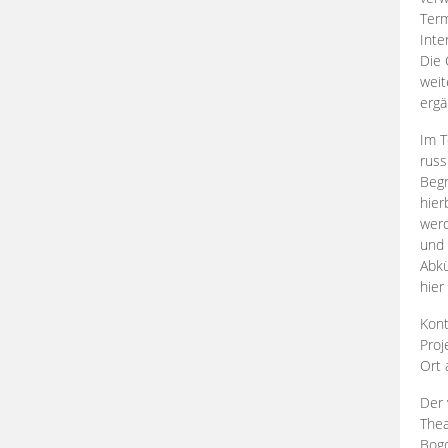
Term
Inte
Die 
weit
ergä
Im T
russ
Begr
hier
werd
und 
Abkü
hier
Kont
Proj
Ort
Der 
Thea
Bogd