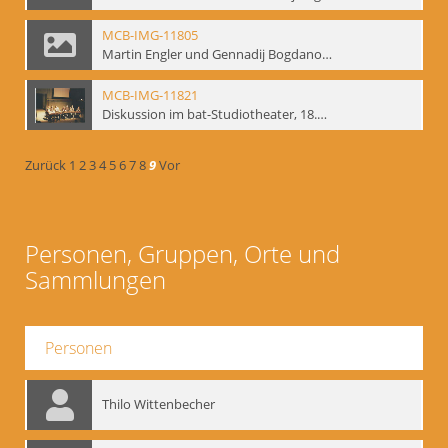
MCB-IMG-11805
Martin Engler und Gennadij Bogdanow; BM-img-113
MCB-IMG-11821
Diskussion im bat-Studiotheater, 18.09.1995; BM-img-127-3
Zurück
1
2
3
4
5
6
7
8
9
Vor
Personen, Gruppen, Orte und
Sammlungen
Personen
Thilo Wittenbecher