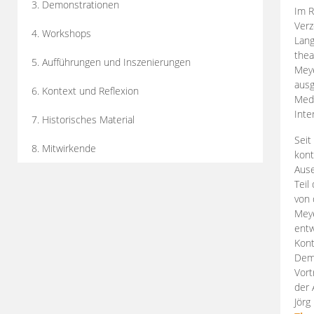
3. Demonstrationen
Im R
Verz
4. Workshops
Lang
thea
5. Aufführungen und Inszenierungen
Mey
ausg
6. Kontext und Reflexion
Medi
Inte
7. Historisches Material
Seit
8. Mitwirkende
kont
Aus
Teil
von 
Meye
entw
Kont
Demo
Vort
der 
Jörg