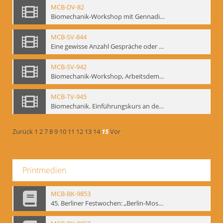
MCB-DV-82
Biomechanik-Workshop mit Gennadij Bogdanow, Berlin, 1997
MCB-SV-844
Eine gewisse Anzahl Gespräche oder das völlig unbearbeitete Stundenbuch, Berlin 1995.
MCB-SV-942
Biomechanik-Workshop, Arbeitsdemonstration in der Staatsoper unter den Linden 2002
MCB-TV-945
Biomechanik. Einführungskurs an der HfS "Ernst Busch" 1995 (Vorarbeiten zu den Inszenierungen von T. Ostermeier u. Chr. v. Treskow). Teil 2
Zurück
1
2
7
8
9
10
11
12
13
14
15
Vor
Printmedien
MCB-BK-9853
45. Berliner Festwochen: „Berlin-Moskau. Moskau-Berlin 1900-1950“, Berlin 1995 - interne Signatur: BM-prt-59-1