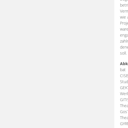
betr
Verm
wie 
Proj
ware
enga
zahl
dene
soll.
Abk
bat
CIS
Stud
GEK
Werk
GIT
Thea
Gos
Thea
GY