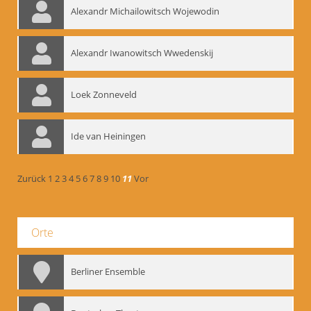
Alexandr Michailowitsch Wojewodin
Alexandr Iwanowitsch Wwedenskij
Loek Zonneveld
Ide van Heiningen
Zurück
1
2
3
4
5
6
7
8
9
10
11
Vor
Orte
Berliner Ensemble