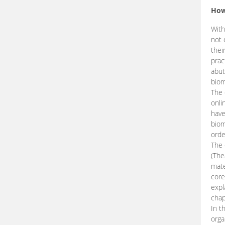
How
With
not 
thei
prac
abut
biom
The 
onli
have
biom
orde
The
(The
mate
core
expl
chap
In t
orga